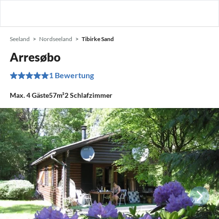
Seeland
Nordseeland
Tibirke Sand
Arresøbo
1 Bewertung
Max.
4
Gäste
57m²
2
Schlafzimmer