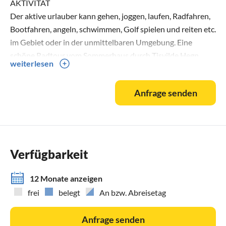
AKTIVITÄT
Der aktive urlauber kann gehen, joggen, laufen, Radfahren,
Bootfahren, angeln, schwimmen, Golf spielen und reiten etc.
im Gebiet oder in der unmittelbaren Umgebung. Eine
schöne Radtour vom Sommerhaus durch Tisvilde Hegn
weiterlesen
(Wald) oder Asserbo Plantage (5 km), und man ist entweder
an Tisvilde oder an Liseleje Strand am Kattegat mit der
Anfrage senden
einzigartigen Dünen und einigen der besten Strände
Dänemarks. (Der Weg zum Strand bei Stængehus mit
grossem Parkplatz mit dem Auto durch den Wald kann
zurückgelegt um ein Viertel werden). Eine Radtour auf die
neuen Radwege an Hauptverkehrsstrasse 205 entlang
Verfügbarkeit
durch die schöne Landschaft entweder nach Frederiksværk
(7 km) oder nach Helsinge (10 km) oder um Arresø (35 km)
12 Monate anzeigen
sollten auch erfahren werden.
frei
belegt
An bzw. Abreisetag
Eine Rundfahrt auf Arresø mit dem Boot "Frederikke" mit
oder ohne Führung ist eine grossartige Naturerlebnis. In
Anfrage senden
der unmittelbaren Nachbarschaft sind Asserbo Golfverein