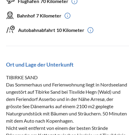
Flughafen
70 Kilometer
Bügeleisen
Bügelbrett
Staubsauger
Terrassenmöbel
Bahnhof
7 Kilometer
DVD-Player
Autobahnabfahrt
10 Kilometer
Geeignet für
Langzeitmiete möglich
Nichtraucher
Ort und Lage der Unterkunft
Haustiere nicht erlaubt
Senioren
Kinder willkommen
TIBIRKE SAND
Das Sommerhaus und Ferienwohnung liegt in Nordseeland
ungestört auf Tibirke Sand bei Tisvilde Hegn (Wald) und
Beschaffenheit
dem Feriendorf Asserbo und in der Nähe Arresø, der
grösste See Dänemarks auf einem 2100 m2 geplegte
für Rollstuhl geeignet
Naturgrundstück mit Bäumen und Sträuchern. 50 Minuten
mit dem Auto nach Kopenhagen.
Nicht weit entfernt von einem der besten Strände