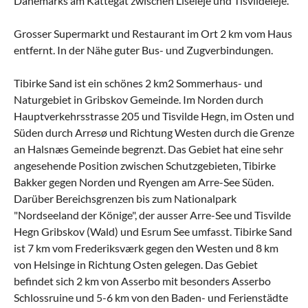
Dänemarks am Kattegat zwischen Liseleje und Tisvildeleje.
Grosser Supermarkt und Restaurant im Ort 2 km vom Haus
entfernt. In der Nähe guter Bus- und Zugverbindungen.
Tibirke Sand ist ein schönes 2 km2 Sommerhaus- und
Naturgebiet in Gribskov Gemeinde. Im Norden durch
Hauptverkehrsstrasse 205 und Tisvilde Hegn, im Osten und
Süden durch Arresø und Richtung Westen durch die Grenze
an Halsnæs Gemeinde begrenzt. Das Gebiet hat eine sehr
angesehende Position zwischen Schutzgebieten, Tibirke
Bakker gegen Norden und Ryengen am Arre-See Süden.
Darüber Bereichsgrenzen bis zum Nationalpark
"Nordseeland der Könige", der ausser Arre-See und Tisvilde
Hegn Gribskov (Wald) und Esrum See umfasst. Tibirke Sand
ist 7 km vom Frederiksværk gegen den Westen und 8 km
von Helsinge in Richtung Osten gelegen. Das Gebiet
befindet sich 2 km von Asserbo mit besonders Asserbo
Schlossruine und 5-6 km von den Baden- und Ferienstädte