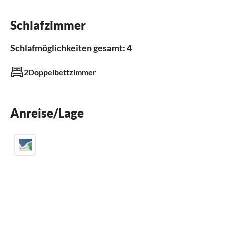
Kamin
Schlafzimmer
Kinderbett
Schlafmöglichkeiten gesamt: 4
Außenbereich
2Doppelbettzimmer
Garten
Grill
Terrasse
Anreise/Lage
Badezimmer
Badezimmer 1
mit Dusche
Gäste-WC 1
Küche