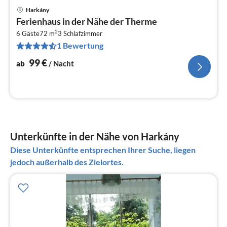
Harkány
Pre
Ferienhaus in der Nähe der Therme
ab
2
1
6 Gäste
72 m
3
Schlafzimmer
1 Bewertung
pr
Na
99
€
ab
/ Nacht
Unterkünfte in der Nähe von Harkány
Diese Unterkünfte entsprechen Ihrer Suche, liegen
jedoch außerhalb des Zielortes.