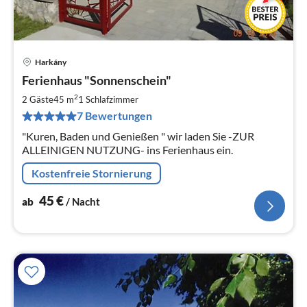
Harkány
Pre
Ferienhaus "Sonnenschein"
ab
4
2
2 Gäste
45 m
1
Schlafzimmer
pr
7 Bewertungen
Na
"Kuren, Baden und Genießen " wir laden Sie -ZUR
ALLEINIGEN NUTZUNG- ins Ferienhaus ein.
Kostenfreie Stornierung
45
€
ab
/ Nacht