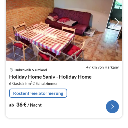
47 km von Harkány
Pre
Dubrovnik & Umland
ab
Holiday Home Saniv - Holiday Home
3
2
6 Gäste
55 m
2
Schlafzimmer
pr
Na
Kostenfreie Stornierung
36
€
ab
/ Nacht