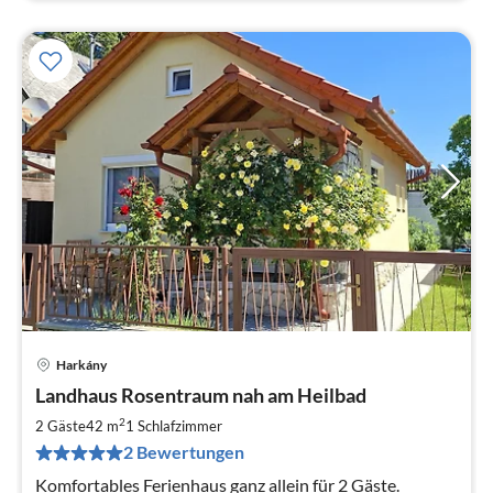
Harkány
Pre
Landhaus Rosentraum nah am Heilbad
ab
4
2
2 Gäste
42 m
1
Schlafzimmer
pr
2 Bewertungen
Na
Komfortables Ferienhaus ganz allein für 2 Gäste.