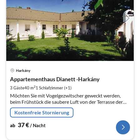
Pre
Harkány
ab
3
Appartementhaus Dianett -Harkány
pr
2
3 Gäste
40 m
1
Schlafzimmer (+1)
Na
Möchten Sie mit Vogelgezwitscher geweckt werden,
beim Frühstück die saubere Luft von der Terrasse der
Wohnung genießen, und doch in der Nähe der
Kostenfreie Stornierung
europaweit bekannten Therme sein?
37
€
ab
/ Nacht