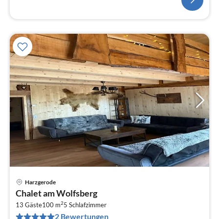
Harzgerode
Pre
Chalet am Wolfsberg
ab
2
3
13 Gäste
100 m
5
Schlafzimmer
2 Bewertungen
pr