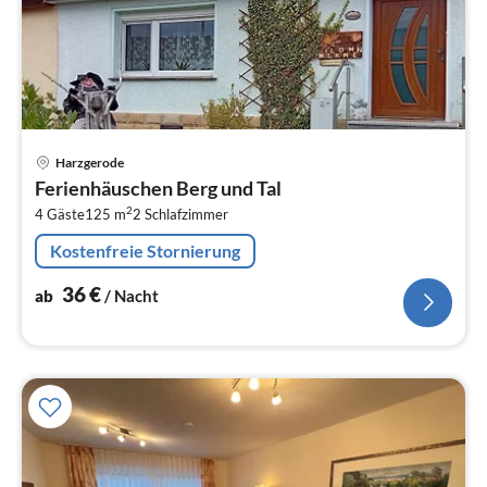
Pre
Harzgerode
ab
Ferienhäuschen Berg und Tal
3
2
4 Gäste
125 m
2
Schlafzimmer
pr
Na
Kostenfreie Stornierung
36
€
ab
/ Nacht