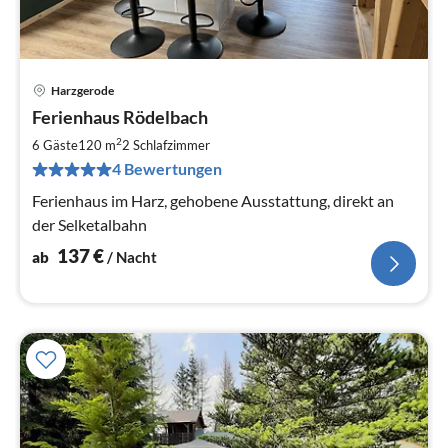
Harzgerode
Pre
Ferienhaus Rödelbach
ab
1
2
6 Gäste
120 m
2
Schlafzimmer
pr
4 Bewertungen
Na
Ferienhaus im Harz, gehobene Ausstattung, direkt an
der Selketalbahn
137
€
ab
/ Nacht