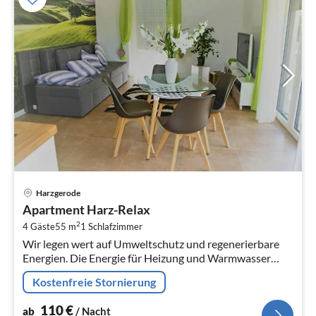
Pre
Harzgerode
ab
Apartment Harz-Relax
1
2
4 Gäste
55 m
1
Schlafzimmer
pr
Wir legen wert auf Umweltschutz und regenerierbare
Na
Energien. Die Energie für Heizung und Warmwasser
kommt aus der Erde.
Kostenfreie Stornierung
110
€
ab
/ Nacht