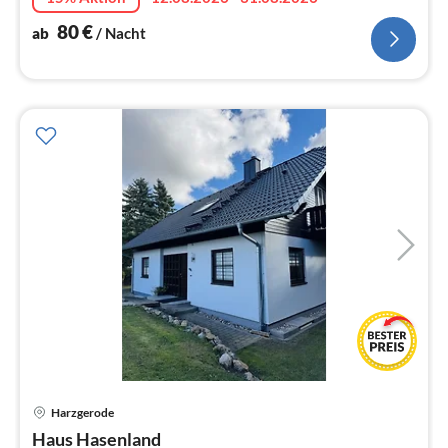
80
€
ab
/ Nacht
Pre
Harzgerode
ab
1
Haus Hasenland