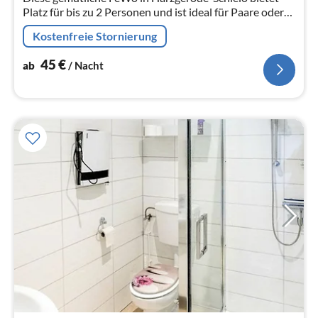
Platz für bis zu 2 Personen und ist ideal für Paare oder
Singles, die einen entspannten Urlaub im schönen
Kostenfreie Stornierung
Ostharz verbringen...
45
€
ab
/ Nacht