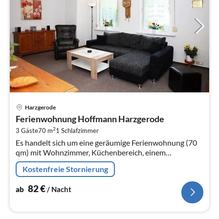
Pre
Harzgerode
ab
Ferienwohnung Hoffmann Harzgerode
8
2
3 Gäste
70 m
1
Schlafzimmer
pr
Es handelt sich um eine geräumige Ferienwohnung (70
Na
qm) mit Wohnzimmer, Küchenbereich, einem
Schlafzimmer mit 2 Betten und Bad.
Kostenfreie Stornierung
82
€
ab
/ Nacht