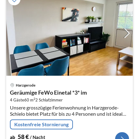
Pre
Harzgerode
ab
Geräumige FeWo Einetal *3* im
5
2
4 Gäste
60 m
2
Schlafzimmer
pr
Unsere grosszügige Ferienwohnung in Harzgerode-
Na
Schielo bietet Platz für bis zu 4 Personen und ist ideal
für Familien, Freunde oder kleine Gruppen, die einen
Kostenfreie Stornierung
entspannten Urlaub im s...
58
€
ab
/ Nacht