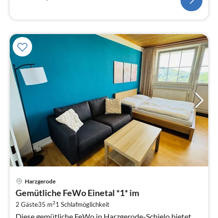
Pre
Harzgerode
ab
Gemütliche FeWo Einetal *1* im
4
2
2 Gäste
35 m
1
Schlafmöglichkeit
pr
Diese gemütliche FeWo in Harzgerode-Schielo bietet
Na