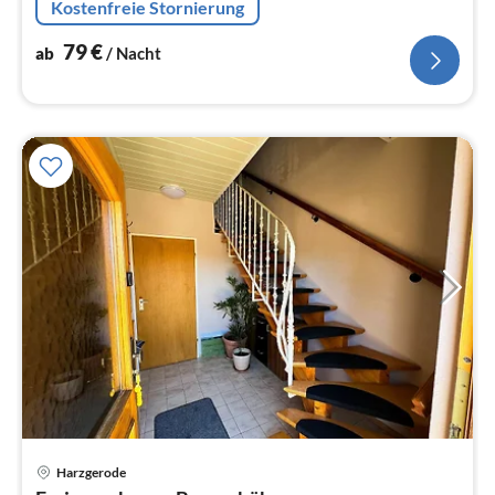
Kostenfreie Stornierung
bietet Platz für vier...
79
€
ab
/ Nacht
Pre
Harzgerode
ab