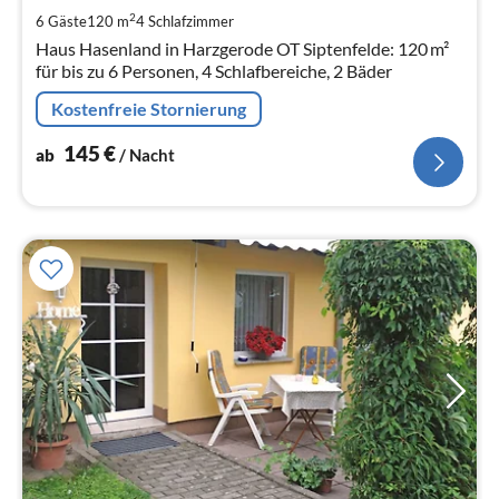
pr
2
6 Gäste
120 m
4
Schlafzimmer
Na
Haus Hasenland in Harzgerode OT Siptenfelde: 120 m²
für bis zu 6 Personen, 4 Schlafbereiche, 2 Bäder
Kostenfreie Stornierung
145
€
ab
/ Nacht