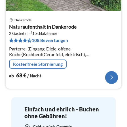
Dankerode
Pre
Naturaufenthalt in Dankerode
ab
2
6
2 Gäste
65 m
1
Schlafzimmer
108 Bewertungen
pr
Na
Parterre: (Eingang, Diele, offene
Küche(Kochherd(Ceranfeld, elektrisch),
Kaffeemaschine, Backofen, Mikrowelle, Spülmaschine,
Kostenfreie Stornierung
Kühl-/Gefrierkombination), Wohn/Esszimmer(TV,
Radio)
68
€
ab
/ Nacht
Einfach und ehrlich - Buchen
ohne Gebühren!
Geld-zurück-Garantie