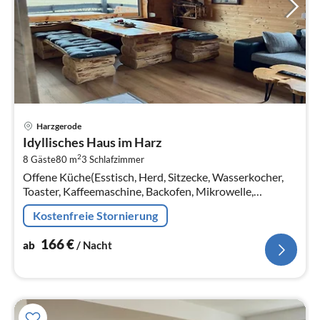
Pre
Harzgerode
ab
Idyllisches Haus im Harz
1
2
8 Gäste
80 m
3
Schlafzimmer
pr
Offene Küche(Esstisch, Herd, Sitzecke, Wasserkocher,
Na
Toaster, Kaffeemaschine, Backofen, Mikrowelle,
Kühlschrank), Schlafzimmer(Doppelbett),
Kostenfreie Stornierung
Schlafzimmer(Einzelbett, Etagenbett)
166
€
ab
/ Nacht