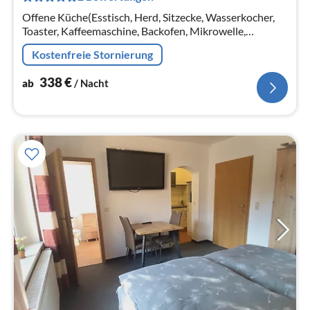
Na
Offene Küche(Esstisch, Herd, Sitzecke, Wasserkocher,
Toaster, Kaffeemaschine, Backofen, Mikrowelle,
Spülmaschine, Kühlschrank, Tiefkühlschrank),
Kostenfreie Stornierung
Schlafzimmer(Doppelbett)
338
€
ab
/ Nacht