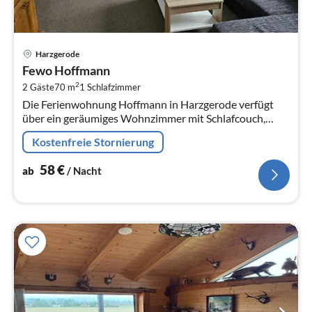
Pre
Harzgerode
ab
Fewo Hoffmann
5
2
2 Gäste
70 m
1
Schlafzimmer
pr
Die Ferienwohnung Hoffmann in Harzgerode verfügt
Na
über ein geräumiges Wohnzimmer mit Schlafcouch,
Fernseher, Radio, Flur mit Garderobe, Küche, Bad mit
Kostenfreie Stornierung
Dusche, sowie ein...
58
€
ab
/ Nacht