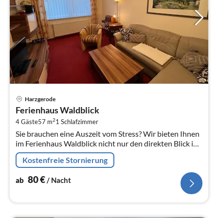
Pre
Harzgerode
ab
Ferienhaus Waldblick
8
2
4 Gäste
57 m
1
Schlafzimmer
pr
Sie brauchen eine Auszeit vom Stress? Wir bieten Ihnen
Na
im Ferienhaus Waldblick nicht nur den direkten Blick in
den Wald, im Frühling werden Sie von Vogelgezwitscher
Kostenfreie Stornierung
geweckt und...
80
€
ab
/ Nacht