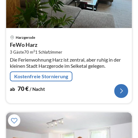
Pre
Harzgerode
ab
FeWo Harz
7
2
3 Gäste
70 m
1
Schlafzimmer
pr
Die Ferienwohnung Harz ist zentral, aber ruhig in der
Na
kleinen Stadt Harzgerode im Selketal gelegen.
Kostenfreie Stornierung
70
€
ab
/ Nacht