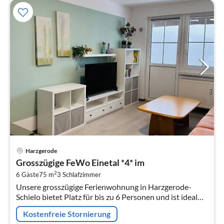
Pre
Harzgerode
ab
Grosszügige FeWo Einetal *4* im
5
2
6 Gäste
75 m
3
Schlafzimmer
pr
Unsere grosszügige Ferienwohnung in Harzgerode-
Na
Schielo bietet Platz für bis zu 6 Personen und ist ideal
für Familien, Freunde oder kleine Gruppen, die einen
Kostenfreie Stornierung
entspannten Urlaub im s...