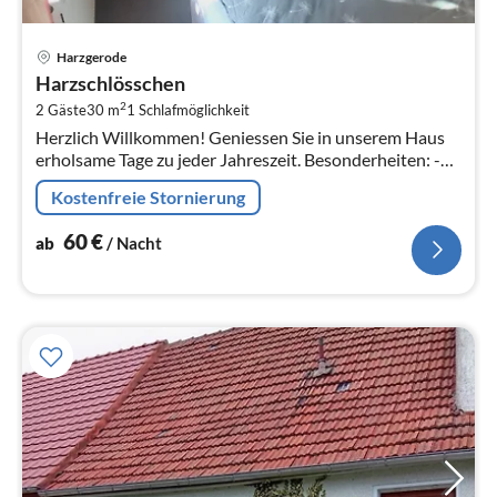
Pre
Harzgerode
ab
Harzschlösschen
6
2
2 Gäste
30 m
1
Schlafmöglichkeit
pr
Herzlich Willkommen! Geniessen Sie in unserem Haus
Na
erholsame Tage zu jeder Jahreszeit. Besonderheiten: -
guter Ausgangspunkt um den Harz zu entdecken -
Kostenfreie Stornierung
persönliche Beratung vor Or...
60
€
ab
/ Nacht