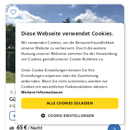
Diese Webseite verwendet Cookies.
Wir verwenden Cookies, um die Benutzerfreundlichkeit
unserer Website zu verbessern. Durch die weitere
Nutzung unserer Webseite stimmen Sie der Verwendung
von Cookies gemäß unserer Cookie-Richtlinie zu.
Unter Cookie-Einstellungen können Sie Ihre
Einstellungen anpassen oder die Zustimmung
widerrufen. Wenn Sie nicht zustimmen, werden nur
Cookies mit wesentlichen Funktionalitäten aktiviert.
Pre
Weitere Informationen
Harzgerode
ab
Günther im Harz
6
ALLE COOKIES ZULASSEN
2
4 Gäste
60 m
2
Schlafzimmer
pr
Na
Kostenfreie Stornierung
COOKIE-EINSTELLUNGEN
65
€
ab
/ Nacht