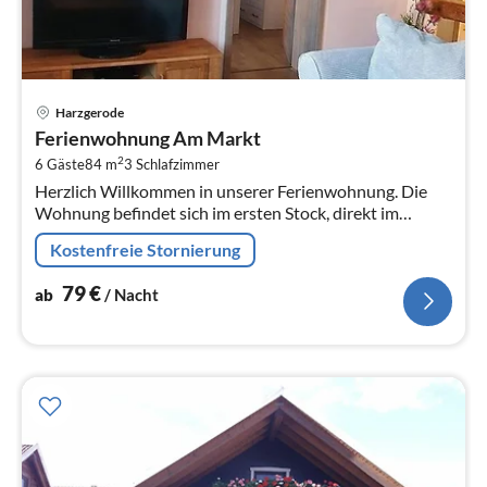
Pre
Harzgerode
ab
Ferienwohnung Am Markt
8
2
6 Gäste
84 m
3
Schlafzimmer
pr
Herzlich Willkommen in unserer Ferienwohnung. Die
Na
Wohnung befindet sich im ersten Stock, direkt im
historischen Ortskern von Harzgerode, mit seinem
Kostenfreie Stornierung
Fachwerk-Rathaus.
79
€
ab
/ Nacht