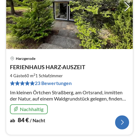
Harzgerode
Pre
FERIENHAUS HARZ-AUSZEIT
ab
8
2
4 Gäste
60 m
1
Schlafzimmer
pr
23 Bewertungen
Na
Im kleinen Örtchen Straßberg, am Ortsrand, inmitten
der Natur, auf einem Waldgrundstück gelegen, finden
Sie unser Ferienhaus. Dieses ist für bis zu 4 Personen
Nachhaltig
geeignet.
84
€
ab
/ Nacht