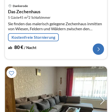
Pre
Dankerode
ab
Das Zechenhaus
8
2
5 Gäste
45 m
2
Schlafzimmer
pr
Sie finden das malerisch gelegene Zechenhaus inmitten
Na
von Wiesen, Feldern und Wäldern zwischen den
Ortschaften Neudorf und Dankerode.
Kostenfreie Stornierung
80
€
ab
/ Nacht