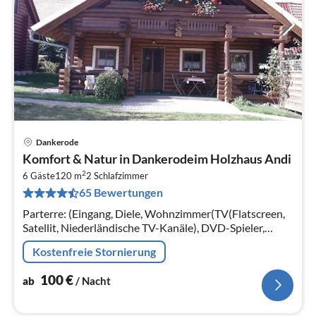
Dankerode
Pre
Komfort & Natur in Dankerodeim Holzhaus Andi
ab
2
1
6 Gäste
120 m
2
Schlafzimmer
65 Bewertungen
pr
Na
Parterre: (Eingang, Diele, Wohnzimmer(TV(Flatscreen,
Satellit, Niederländische TV-Kanäle), DVD-Spieler,
Radio)
Kostenfreie Stornierung
100
€
ab
/ Nacht