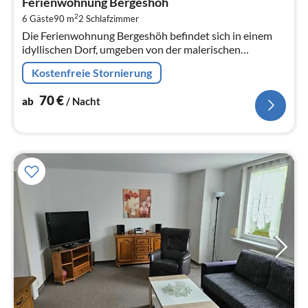
Ferienwohnung Bergeshöh
7
2
6 Gäste
90 m
2
Schlafzimmer
pr
Die Ferienwohnung Bergeshöh befindet sich in einem
Na
idyllischen Dorf, umgeben von der malerischen
Landschaft des Selketals mit seinen Felsen, Seen,
Kostenfreie Stornierung
Lichtungen und wunderschönen...
70
€
ab
/ Nacht