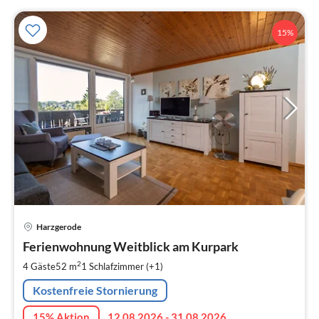
15%
Pre
Harzgerode
ab
8
Ferienwohnung Weitblick am Kurpark
pr
2
4 Gäste
52 m
1
Schlafzimmer (+1)
Na
Kostenfreie Stornierung
15% Aktion
12.08.2026 - 31.08.2026