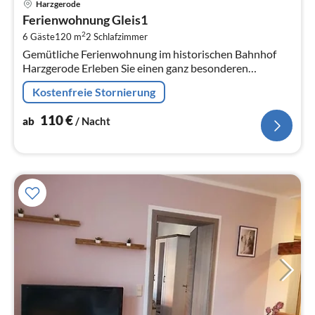
Harzgerode
ab
Ferienwohnung Gleis1
1
2
6 Gäste
120 m
2
Schlafzimmer
pr
Gemütliche Ferienwohnung im historischen Bahnhof
Na
Harzgerode Erleben Sie einen ganz besonderen
Aufenthalt in der urigen Ferienwohnung im historischen
Kostenfreie Stornierung
Bahnhofsgebäude von Ha...
110
€
ab
/ Nacht