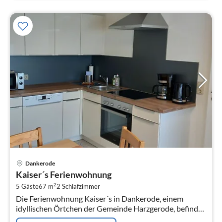
Pre
Dankerode
ab
Kaiser´s Ferienwohnung
7
2
5 Gäste
67 m
2
Schlafzimmer
pr
Die Ferienwohnung Kaiser´s in Dankerode, einem
Na
idyllischen Örtchen der Gemeinde Harzgerode, befindet
sich im Erdgeschoss eines Mehrfamilienhauses und