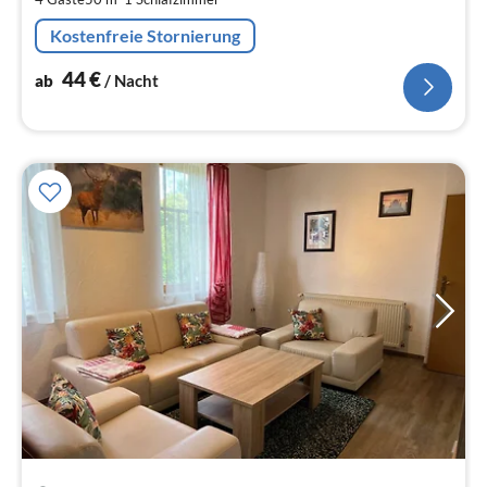
pr
Na
Kostenfreie Stornierung
44
€
ab
/ Nacht
Pre