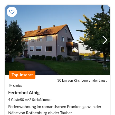
Top-Inserat
30 km von Kirchberg an der Jagst
Pre
Geslau
ab
4
Ferienhof Albig
pr
2
4 Gäste
50 m
2
Schlafzimmer
Na
Ferienwohnung im romantischen Franken ganz in der
Nähe von Rothenburg ob der Tauber