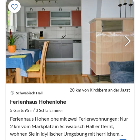
20 km von Kirchberg an der Jagst
Pre
Schwäbisch Hall
ab
7
Ferienhaus Hohenlohe
pr
2
5 Gäste
95 m
3
Schlafzimmer
Na
Ferienhaus Hohenlohe mit zwei Ferienwohnungen: Nur
2 km vom Markplatz in Schwäbisch Hall entfernt,
wohnen Sie in idyllischer Umgebung mit herrlichem