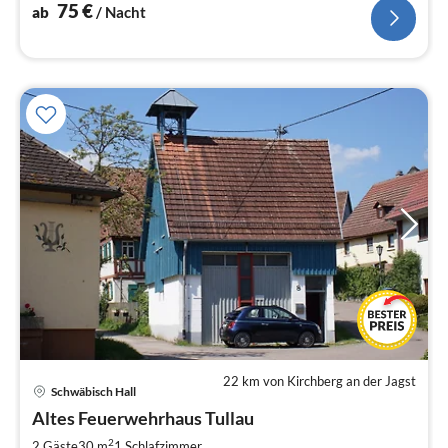
Ausblick über das Kochertal.
75
€
ab
/ Nacht
22 km von Kirchberg an der Jagst
Schwäbisch Hall
Pre
Altes Feuerwehrhaus Tullau
ab
6
2
2 Gäste
30 m
1
Schlafzimmer