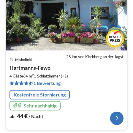
28 km von Kirchberg an der Jagst
Michelfeld
Pre
Hartmanns-Fewo
ab
4
2
4 Gäste
64 m
1
Schlafzimmer (+1)
pr
1 Bewertung
Na
Kostenfreie Stornierung
Sehr nachhaltig
44
€
ab
/ Nacht