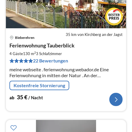
35 km von Kirchberg an der Jagst
Bieberehren
Pre
Ferienwohnung Tauberblick
ab
3
2
4 Gäste
130 m
3
Schlafzimmer
pr
22 Bewertungen
Na
meine webseite . ferienwohnung.webador.de Eine
Ferienwohnung in mitten der Natur . An der
Romantischen Straße. Manuela Dietz Am Berglein 4
Kostenfreie Stornierung
97243 Klingen
35
€
ab
/ Nacht