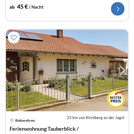
45
€
ab
/ Nacht
33 km von Kirchberg an der Jagst
Bieberehren
Pre
Ferienwohnung Tauberblick /
ab