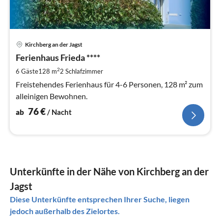
Pre
Kirchberg an der Jagst
ab
7
Ferienhaus Frieda ****
pr
2
6 Gäste
128 m
2
Schlafzimmer
Na
Freistehendes Ferienhaus für 4-6 Personen, 128 m² zum
alleinigen Bewohnen.
76
€
ab
/ Nacht
Unterkünfte in der Nähe von Kirchberg an der
Jagst
Diese Unterkünfte entsprechen Ihrer Suche, liegen
jedoch außerhalb des Zielortes.