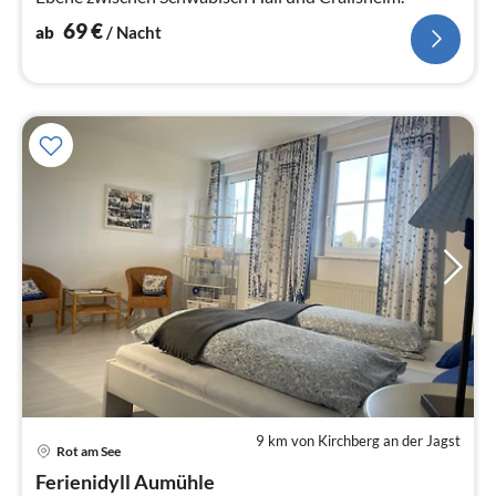
69
€
ab
/ Nacht
9 km von Kirchberg an der Jagst
Rot am See
Pre
Ferienidyll Aumühle
ab