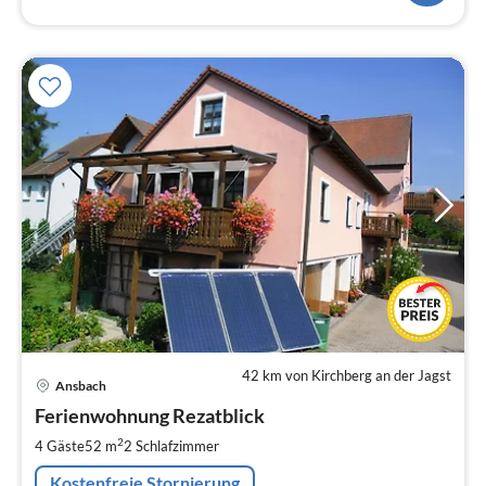
42 km von Kirchberg an der Jagst
Pre
Ansbach
ab
4
Ferienwohnung Rezatblick
pr
2
4 Gäste
52 m
2
Schlafzimmer
Na
Kostenfreie Stornierung