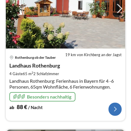
19 km von Kirchberg an der Jagst
Pre
Rothenburg ob der Tauber
ab
8
Landhaus Rothenburg
pr
2
4 Gäste
65 m
2
Schlafzimmer
Na
Landhaus Rothenburg: Ferienhaus in Bayern für 4 -6
Personen, 65qm Wohnfläche, 6 Ferienwohnungen.
Besonders nachhaltig
88
€
ab
/ Nacht