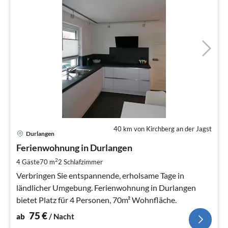
40 km von Kirchberg an der Jagst
Pre
Durlangen
ab
7
Ferienwohnung in Durlangen
pr
2
4 Gäste
70 m
2
Schlafzimmer
Na
Verbringen Sie entspannende, erholsame Tage in
ländlicher Umgebung. Ferienwohnung in Durlangen
bietet Platz für 4 Personen, 70m² Wohnfläche.
75
€
ab
/ Nacht