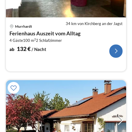
34 km von Kirchberg an der Jagst
Pre
Murrhardt
ab
Ferienhaus Auszeit vom Alltag
1
2
4 Gäste
100 m
2
Schlafzimmer
pr
Na
132
€
ab
/ Nacht