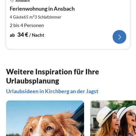
Ansbach
ab
3
Ferienwohnung in Ansbach
pr
2
4 Gäste
65 m
3
Schlafzimmer
Na
2 bis 4 Personen
34
€
ab
/ Nacht
Weitere Inspiration für Ihre
Urlaubsplanung
Urlaubsideen in Kirchberg an der Jagst