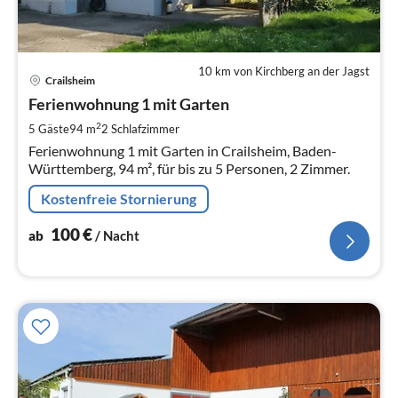
10 km von Kirchberg an der Jagst
Pre
Crailsheim
ab
1
Ferienwohnung 1 mit Garten
pr
2
5 Gäste
94 m
2
Schlafzimmer
Na
Ferienwohnung 1 mit Garten in Crailsheim, Baden-
Württemberg, 94 m², für bis zu 5 Personen, 2 Zimmer.
Kostenfreie Stornierung
100
€
ab
/ Nacht