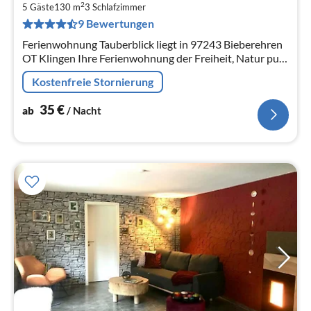
3
2
5 Gäste
130 m
3
Schlafzimmer
pr
9 Bewertungen
Na
Ferienwohnung Tauberblick liegt in 97243 Bieberehren
OT Klingen Ihre Ferienwohnung der Freiheit, Natur pur
Geeignet auch für Monteure ferienwohnung
Kostenfreie Stornierung
.webador.de
35
€
ab
/ Nacht