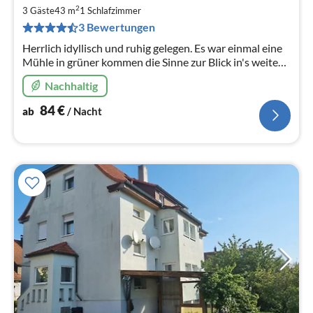
8
2
3 Gäste
43 m
1
Schlafzimmer
pr
3 Bewertungen
Na
Herrlich idyllisch und ruhig gelegen. Es war einmal eine
Mühle in grüner kommen die Sinne zur Blick in's weite
Grü bezauberndem
Nachhaltig
84
€
ab
/ Nacht