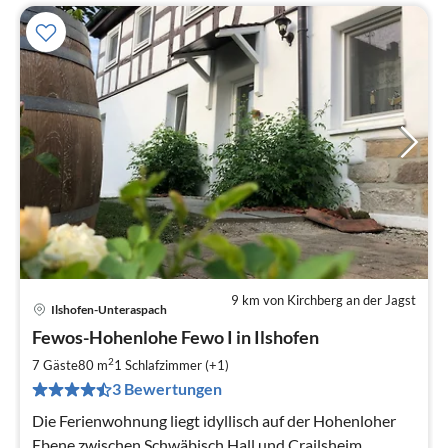
9 km von Kirchberg an der Jagst
Ilshofen-Unteraspach
Pre
Fewos-Hohenlohe Fewo I in Ilshofen
ab
6
2
7 Gäste
80 m
1
Schlafzimmer (+1)
pr
3 Bewertungen
Na
Die Ferienwohnung liegt idyllisch auf der Hohenloher
Ebene zwischen Schwäbisch Hall und Crailsheim.