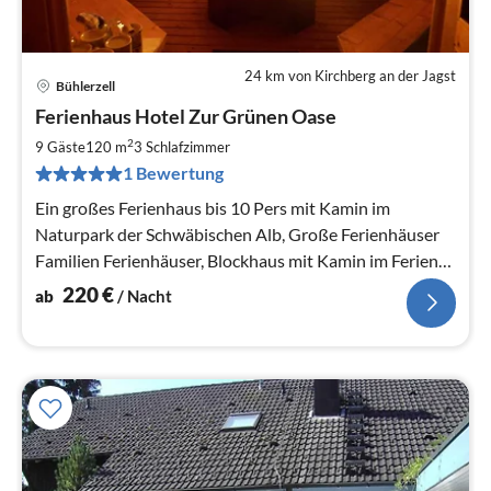
24 km von Kirchberg an der Jagst
Bühlerzell
Pre
Ferienhaus Hotel Zur Grünen Oase
ab
2
2
9 Gäste
120 m
3
Schlafzimmer
pr
1 Bewertung
Na
Ein großes Ferienhaus bis 10 Pers mit Kamin im
Naturpark der Schwäbischen Alb, Große Ferienhäuser
Familien Ferienhäuser, Blockhaus mit Kamin im Ferien-
Naturpark Neu: 3 Fernseher
220
€
ab
/ Nacht