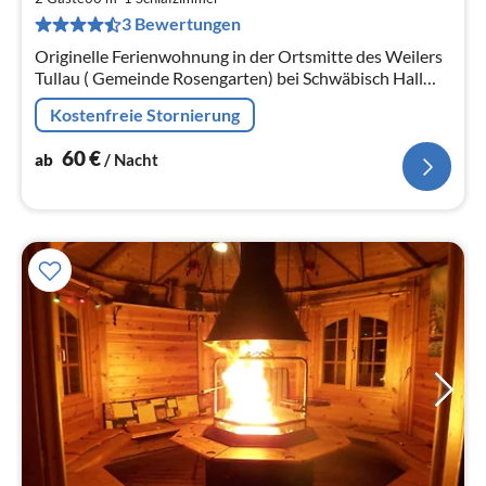
pr
3 Bewertungen
Na
Originelle Ferienwohnung in der Ortsmitte des Weilers
Tullau ( Gemeinde Rosengarten) bei Schwäbisch Hall
Liegt günstig an der A 8 und zur A7.
Kostenfreie Stornierung
60
€
ab
/ Nacht