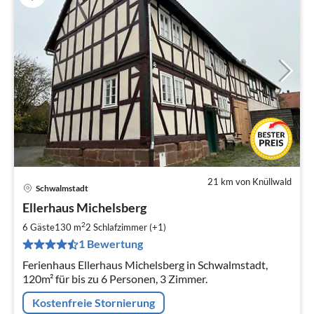
21 km von Knüllwald
Schwalmstadt
Pre
Ellerhaus Michelsberg
ab
1
2
6 Gäste
130 m
2
Schlafzimmer (+1)
pr
1 Bewertung
Na
Ferienhaus Ellerhaus Michelsberg in Schwalmstadt,
120m² für bis zu 6 Personen, 3 Zimmer.
Kostenfreie Stornierung