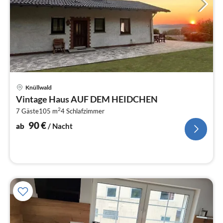
Pre
Knüllwald
ab
Vintage Haus AUF DEM HEIDCHEN
9
2
7 Gäste
105 m
4
Schlafzimmer
pr
Na
90
€
ab
/ Nacht