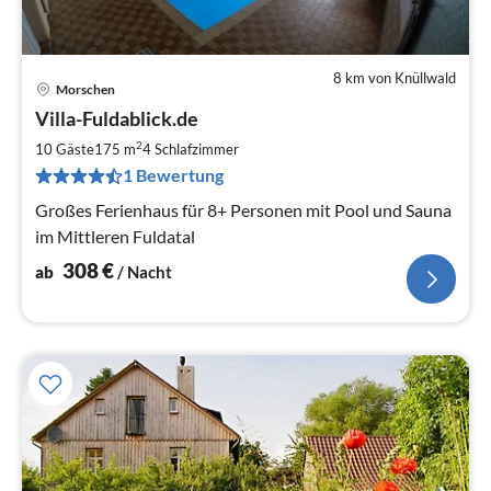
8 km von Knüllwald
Morschen
Pre
Villa-Fuldablick.de
ab
3
2
10 Gäste
175 m
4
Schlafzimmer
pr
1 Bewertung
Na
Großes Ferienhaus für 8+ Personen mit Pool und Sauna
im Mittleren Fuldatal
308
€
ab
/ Nacht