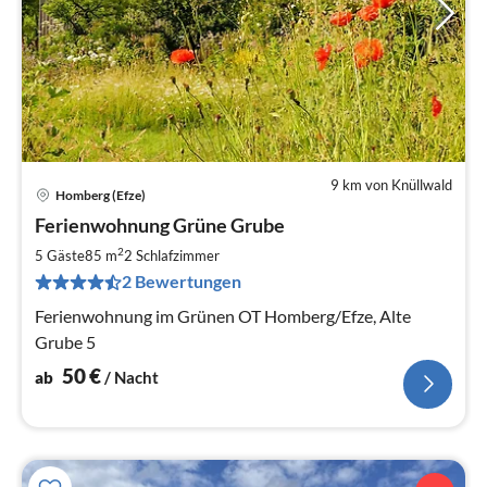
9 km von Knüllwald
Homberg (Efze)
Pre
Ferienwohnung Grüne Grube
ab
5
2
5 Gäste
85 m
2
Schlafzimmer
pr
2 Bewertungen
Na
Ferienwohnung im Grünen OT Homberg/Efze, Alte
Grube 5
50
€
ab
/ Nacht