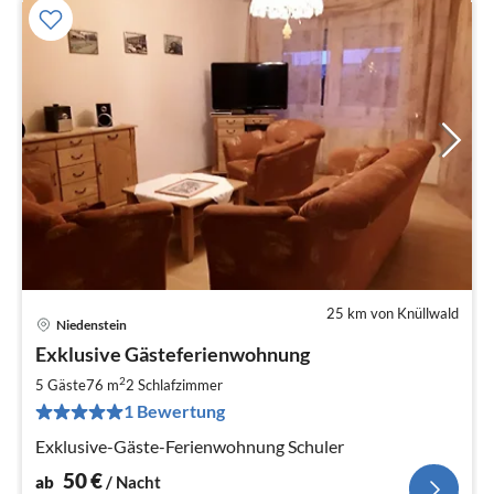
25 km von Knüllwald
Niedenstein
Pre
Exklusive Gästeferienwohnung
ab
5
2
5 Gäste
76 m
2
Schlafzimmer
pr
1 Bewertung
Na
Exklusive-Gäste-Ferienwohnung Schuler
50
€
ab
/ Nacht