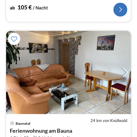
105
€
ab
/ Nacht
24 km von Knüllwald
Pre
Baunatal
ab
Ferienwohnung am Bauna
6
2