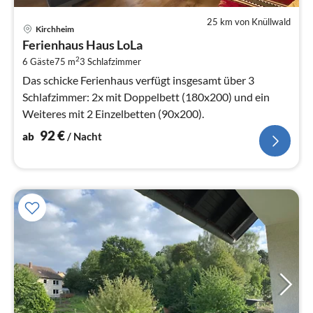
25 km von Knüllwald
Pre
Kirchheim
ab
Ferienhaus Haus LoLa
9
2
6 Gäste
75 m
3
Schlafzimmer
pr
Na
Das schicke Ferienhaus verfügt insgesamt über 3
Schlafzimmer: 2x mit Doppelbett (180x200) und ein
Weiteres mit 2 Einzelbetten (90x200).
92
€
ab
/ Nacht