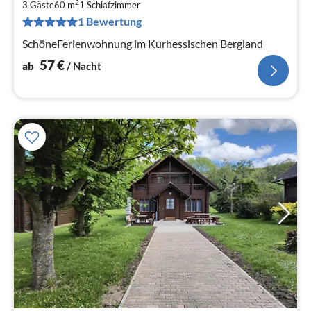
5
2
3 Gäste
60 m
1
Schlafzimmer
pr
1 Bewertung
Na
SchöneFerienwohnung im Kurhessischen Bergland
57
€
ab
/ Nacht