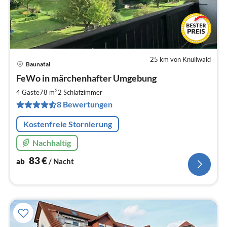
25 km von Knüllwald
Baunatal
Pre
FeWo in märchenhafter Umgebung
ab
8
2
4 Gäste
78 m
2
Schlafzimmer
pr
8 Bewertungen
Na
Kostenfreie Stornierung
Nachhaltig
83
€
ab
/ Nacht