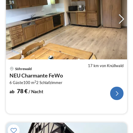
17 km von Knüllwald
Pre
Söhrewald
ab
NEU Charmante FeWo
7
2
6 Gäste
100 m
2
Schlafzimmer
pr
Na
78
€
ab
/ Nacht