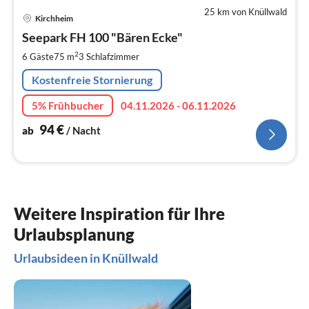
25 km von Knüllwald
Pre
Kirchheim
ab
9
Seepark FH 100 "Bären Ecke"
pr
2
6 Gäste
75 m
3
Schlafzimmer
Na
Kostenfreie Stornierung
5% Frühbucher
04.11.2026 - 06.11.2026
94
€
ab
/ Nacht
Weitere Inspiration für Ihre
Urlaubsplanung
Urlaubsideen in Knüllwald