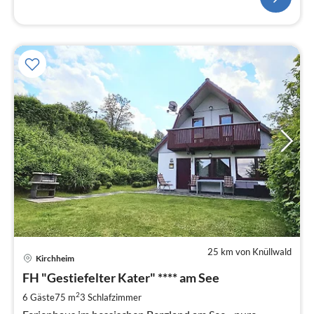
25 km von Knüllwald
Pre
Kirchheim
ab
9
FH "Gestiefelter Kater" **** am See
pr
2
6 Gäste
75 m
3
Schlafzimmer
Na