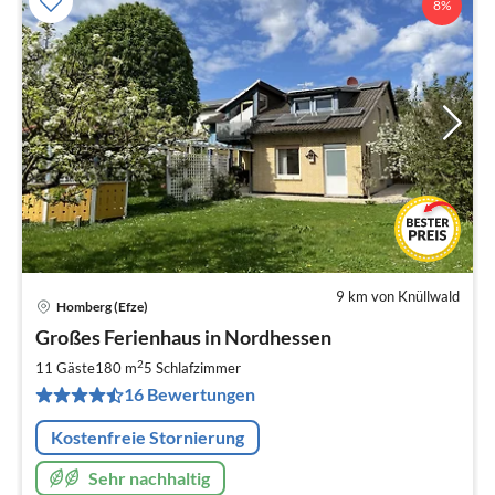
8%
9 km von Knüllwald
Homberg (Efze)
Pre
Großes Ferienhaus in Nordhessen
ab
2
2
11 Gäste
180 m
5
Schlafzimmer
pr
16 Bewertungen
Na
Kostenfreie Stornierung
Sehr nachhaltig