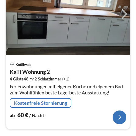
Pre
Knüllwald
ab
KaTi Wohnung 2
6
2
4 Gäste
48 m
2
Schlafzimmer (+1)
pr
Ferienwohnungen mit eigener Küche und eigenem Bad
Na
zum Wohlfühlen beste Lage, beste Ausstattung!
Kostenfreie Stornierung
60
€
ab
/ Nacht