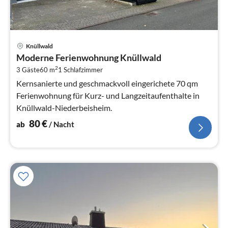
Pre
Knüllwald
ab
Moderne Ferienwohnung Knüllwald
8
2
3 Gäste
60 m
1
Schlafzimmer
pr
Na
Kernsanierte und geschmackvoll eingerichete 70 qm
Ferienwohnung für Kurz- und Langzeitaufenthalte in
Knüllwald-Niederbeisheim.
80
€
ab
/ Nacht