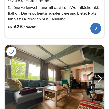
4 Gäste
58 m
1
Schlafzimmer (+1)
pr
Na
Schöne Ferienwohnung mit ca. 58 qm Wohnfläche inkl.
Balkon. Die Fewo liegt in idealer Lage und bietet Platz
für bis zu 4 Peronen plus Kleinkind.
62
€
ab
/ Nacht