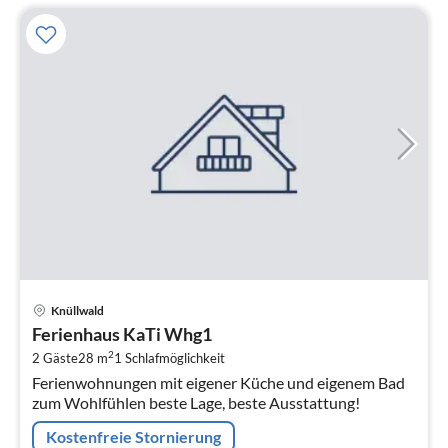
Pre
Knüllwald
ab
Ferienhaus KaTi Whg1
4
2
2 Gäste
28 m
1
Schlafmöglichkeit
pr
Ferienwohnungen mit eigener Küche und eigenem Bad
Na
zum Wohlfühlen beste Lage, beste Ausstattung!
Kostenfreie Stornierung