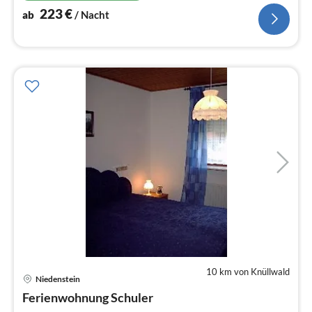
223
€
ab
/ Nacht
10 km von Knüllwald
Niedenstein
Pre
Ferienwohnung Schuler
ab