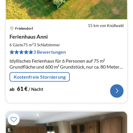
15 km von Knüllwald
Frielendorf
Pre
Ferienhaus Anni
ab
6
2
6 Gäste
75 m
3
Schlafzimmer
pr
3 Bewertungen
Na
Idyllisches Ferienhaus für 6 Personen auf 75 m²
Grundfläche und 600 m² Grundstück, nur ca. 80 Meter
bis zum See, viele Wellness- und Freizeitangebote im
Kostenfreie Stornierung
Ferienwohnpark
61
€
ab
/ Nacht