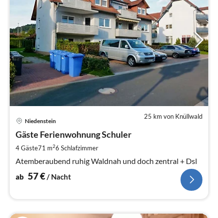
25 km von Knüllwald
Pre
Niedenstein
ab
5
Gäste Ferienwohnung Schuler
pr
2
4 Gäste
71 m
6
Schlafzimmer
Na
Atemberaubend ruhig Waldnah und doch zentral + Dsl
57
€
ab
/ Nacht