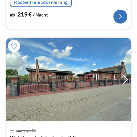
Kostenfreie Stornierung
219
€
ab
/ Nacht
Kootstertille
Pre