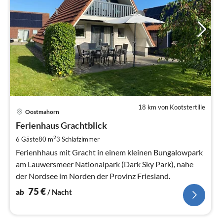
18 km von Kootstertille
Pre
Oostmahorn
ab
7
Ferienhaus Grachtblick
pr
2
6 Gäste
80 m
3
Schlafzimmer
Na
Ferienhhaus mit Gracht in einem kleinen Bungalowpark
am Lauwersmeer Nationalpark (Dark Sky Park), nahe
der Nordsee im Norden der Provinz Friesland.
75
€
ab
/ Nacht