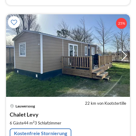
25%
22 km von Kootstertille
Pre
Lauwersoog
ab
9
Chalet Levy
pr
2
6 Gäste
44 m
3
Schlafzimmer
Na
Kostenfreie Stornierung