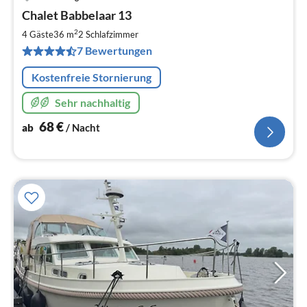
Pre
Chalet Babbelaar 13
ab
6
2
4 Gäste
36 m
2
Schlafzimmer
pr
7 Bewertungen
Na
Kostenfreie Stornierung
Sehr nachhaltig
68
€
ab
/ Nacht