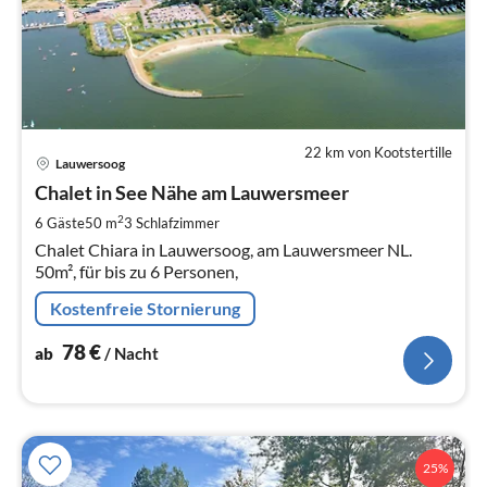
22 km von Kootstertille
Pre
Lauwersoog
ab
7
Chalet in See Nähe am Lauwersmeer
pr
2
6 Gäste
50 m
3
Schlafzimmer
Na
Chalet Chiara in Lauwersoog, am Lauwersmeer NL.
50m², für bis zu 6 Personen,
Kostenfreie Stornierung
78
€
ab
/ Nacht
25%