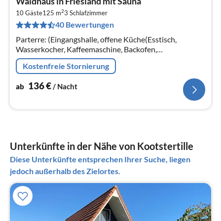
Waldhaus in Friesland mit Sauna
ab
2
1
10 Gäste
125 m
3
Schlafzimmer
40 Bewertungen
pr
Na
Parterre: (Eingangshalle, offene Küche(Esstisch,
Wasserkocher, Kaffeemaschine, Backofen,
Spülmaschine, Kühl-/Gefrierkombination, Klimaanlage),
Kostenfreie Stornierung
Schlafzimmer(Doppelbett, TV)
136
€
ab
/ Nacht
Unterkünfte in der Nähe von Kootstertille
Diese Unterkünfte entsprechen Ihrer Suche, liegen
jedoch außerhalb des Zielortes.