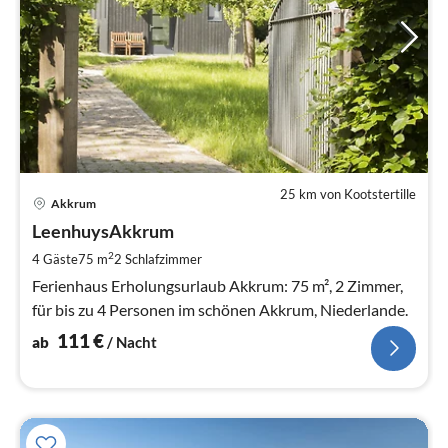
25 km von Kootstertille
Pre
Akkrum
ab
1
LeenhuysAkkrum
pr
2
4 Gäste
75 m
2
Schlafzimmer
Na
Ferienhaus Erholungsurlaub Akkrum: 75 m², 2 Zimmer,
für bis zu 4 Personen im schönen Akkrum, Niederlande.
111
€
ab
/ Nacht