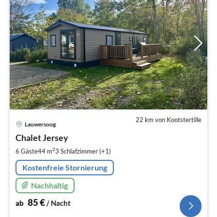
22 km von Kootstertille
Pre
Lauwersoog
ab
8
Chalet Jersey
pr
2
6 Gäste
44 m
3
Schlafzimmer (+1)
Na
Kostenfreie Stornierung
Nachhaltig
85
€
ab
/ Nacht