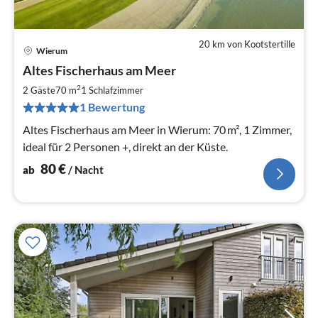
20 km von Kootstertille
Wierum
Pre
Altes Fischerhaus am Meer
ab
8
2
2 Gäste
70 m
1
Schlafzimmer
pr
1 Bewertung
Na
Altes Fischerhaus am Meer in Wierum: 70 m², 1 Zimmer,
ideal für 2 Personen +, direkt an der Küste.
80
€
ab
/ Nacht