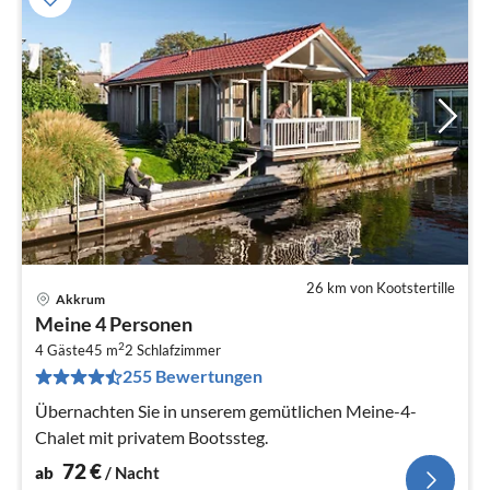
26 km von Kootstertille
Akkrum
Pre
Meine 4 Personen
ab
2
7
4 Gäste
45 m
2
Schlafzimmer
255 Bewertungen
pr
Na
Übernachten Sie in unserem gemütlichen Meine-4-
Chalet mit privatem Bootssteg.
72
€
ab
/ Nacht