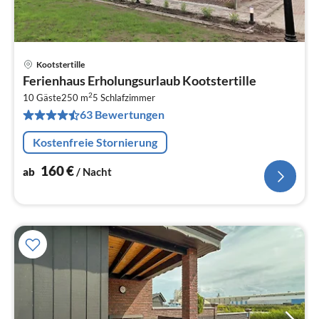
Kootstertille
Pre
Ferienhaus Erholungsurlaub Kootstertille
ab
2
1
10 Gäste
250 m
5
Schlafzimmer
63 Bewertungen
pr
Na
Kostenfreie Stornierung
160
€
ab
/ Nacht