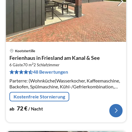
Kootstertille
Pre
Ferienhaus in Friesland am Kanal & See
ab
2
7
6 Gäste
70 m
2
Schlafzimmer
48 Bewertungen
pr
Na
Parterre: (Wohnküche(Wasserkocher, Kaffeemaschine,
Backofen, Spülmaschine, Kühl-/Gefrierkombination,
Klimaanlage), Wohn/Esszimmer(Esstisch)
Kostenfreie Stornierung
72
€
ab
/ Nacht