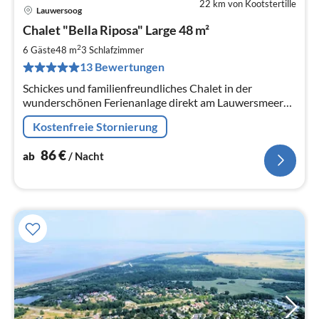
22 km von Kootstertille
Lauwersoog
Pre
Chalet "Bella Riposa" Large 48 m²
ab
8
2
6 Gäste
48 m
3
Schlafzimmer
pr
13 Bewertungen
Na
Schickes und familienfreundliches Chalet in der
wunderschönen Ferienanlage direkt am Lauwersmeer
mit 2 Badezimmern und 3 Schlafzimmern.
Kostenfreie Stornierung
86
€
ab
/ Nacht