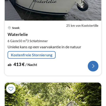
25 km von Kootstertille
Pre
Sneek
ab
4
Waterlelie
pr
2
6 Gäste
50 m
3
Schlafzimmer
Na
Unieke kans op een vaarvakantie in de natuur
Kostenfreie Stornierung
413
€
ab
/ Nacht