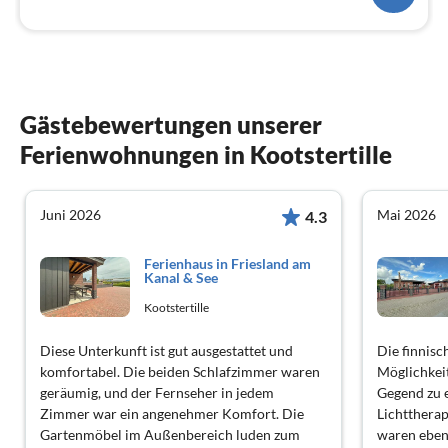
Gästebewertungen unserer
Ferienwohnungen in Kootstertille
Juni 2026
Mai 2026
4.3
Ferienhaus in Friesland am
Kanal & See
Kootstertille
Diese Unterkunft ist gut ausgestattet und
Die finnisc
komfortabel. Die beiden Schlafzimmer waren
Möglichkeit
geräumig, und der Fernseher in jedem
Gegend zu e
Zimmer war ein angenehmer Komfort. Die
Lichtthera
Gartenmöbel im Außenbereich luden zum
waren ebenf