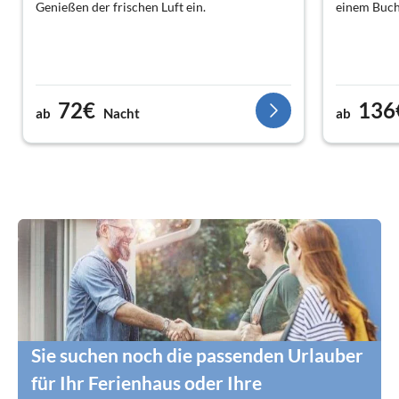
Genießen der frischen Luft ein.
einem Buch
72€
136
ab
Nacht
ab
Sie suchen noch die passenden Urlauber
für Ihr Ferienhaus oder Ihre