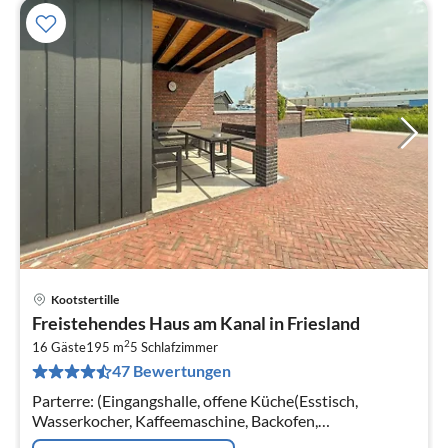
Kootstertille
Pre
Freistehendes Haus am Kanal in Friesland
ab
2
2
16 Gäste
195 m
5
Schlafzimmer
47 Bewertungen
pr
Na
Parterre: (Eingangshalle, offene Küche(Esstisch,
Wasserkocher, Kaffeemaschine, Backofen,
Spülmaschine, Kühl-/Gefrierkombination, Klimaanlage)