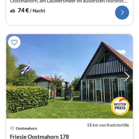
Oostmahorn, am Lauwersmeer im äußersten Nordosten
der Provinz Friesland, wo Sie d
74
€
ab
/ Nacht
18 km von Kootstertille
Pre
Oostmahorn
ab
1
Friesje Oostmahorn 178