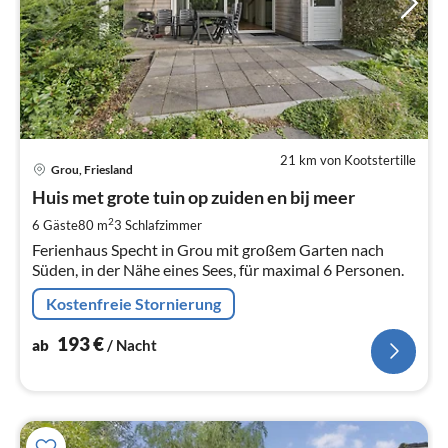
21 km von Kootstertille
Pre
Grou, Friesland
ab
1
Huis met grote tuin op zuiden en bij meer
pr
2
6 Gäste
80 m
3
Schlafzimmer
Na
Ferienhaus Specht in Grou mit großem Garten nach
Süden, in der Nähe eines Sees, für maximal 6 Personen.
Kostenfreie Stornierung
193
€
ab
/ Nacht