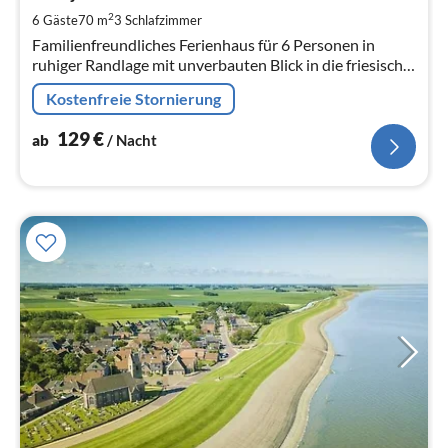
pr
2
6 Gäste
70 m
3
Schlafzimmer
Na
Familienfreundliches Ferienhaus für 6 Personen in
ruhiger Randlage mit unverbauten Blick in die friesische
Natur
Kostenfreie Stornierung
129
€
ab
/ Nacht