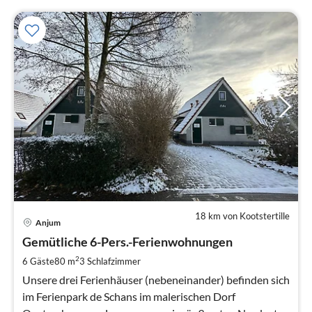
18 km von Kootstertille
Pre
Anjum
ab
7
Gemütliche 6-Pers.-Ferienwohnungen
pr
2
6 Gäste
80 m
3
Schlafzimmer
Na
Unsere drei Ferienhäuser (nebeneinander) befinden sich
im Ferienpark de Schans im malerischen Dorf