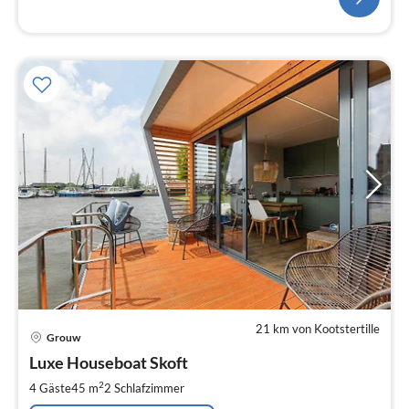
21 km von Kootstertille
Pre
Grouw
ab
1
Luxe Houseboat Skoft
pr
2
4 Gäste
45 m
2
Schlafzimmer
Na