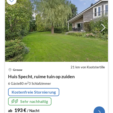
21 km von Kootstertille
Pre
Grouw
ab
1
Huis Specht, ruime tuin op zuiden
pr
2
6 Gäste
80 m
3
Schlafzimmer
Na
Kostenfreie Stornierung
Sehr nachhaltig
193
€
ab
/ Nacht