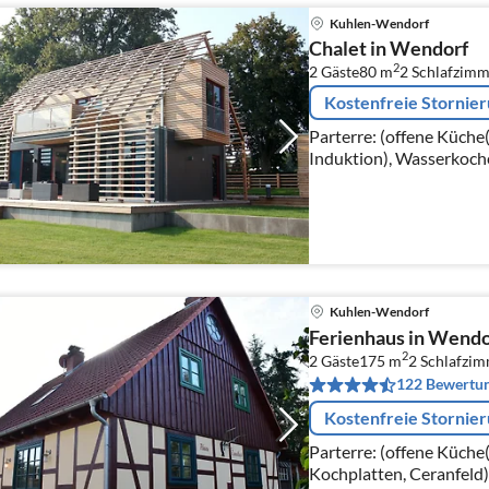
Kuhlen-Wendorf
Chalet in Wendorf
2
2 Gäste
80 m
2
Schlafzimm
Kostenfreie Stornie
Parterre: (offene Küche
Induktion), Wasserkoch
Kaffeemaschine(Filter),
Kühlschrank)
Kuhlen-Wendorf
Ferienhaus in Wendo
2
2 Gäste
175 m
2
Schlafzi
122 Bewertu
Kostenfreie Stornie
Parterre: (offene Küche
Kochplatten, Ceranfeld)