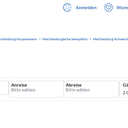
Anmelden
Wuns
cklenburg-Vorpommern
Mecklenburgische Seenplatte
Mecklenburg-Schweri
Anreise
Abreise
Gä
2 