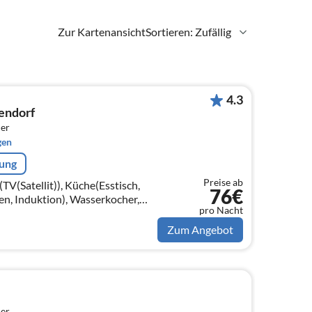
Zur Kartenansicht
Sortieren: Zufällig
4.3
endorf
er
gen
rung
Preise ab
V(Satellit)), Küche(Esstisch,
76€
n, Induktion), Wasserkocher,
pro Nacht
Filter)
Zum Angebot
er