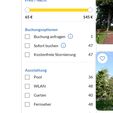
Preis / Nacht
65
€
145
€
Buchungsoptionen
1
Buchung anfragen
47
Sofort buchen
Kostenfreie Stornierung
47
Ausstattung
Pool
36
WLAN
48
Garten
40
Fernseher
48