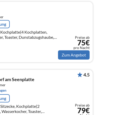
er
rung
(Kochplatte(4 Kochplatten,
er, Toaster, Dunstabzugshaube,
Preise ab
75€
 Backofen, Mikrowelle,
pro Nacht
Zum Angebot
4.5
rf am Seenplatte
mmer
ngen
rung
Preise ab
(Sitzecke, Kochplatte(2
79€
, Wasserkocher, Toaster,