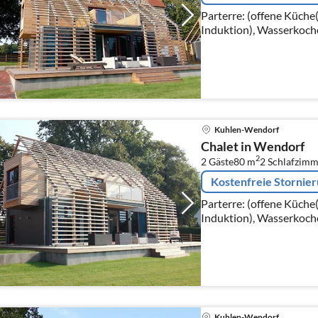
Parterre: (offene Küche
Induktion), Wasserkoch
Kaffeemaschine(Filter),
Kühlschrank)
Kuhlen-Wendorf
Chalet in Wendorf
2
2 Gäste
80 m
2
Schlafzimm
Kostenfreie Stornie
Parterre: (offene Küche
Induktion), Wasserkoch
Kaffeemaschine(Filter),
Kühlschrank)
Kuhlen-Wendorf