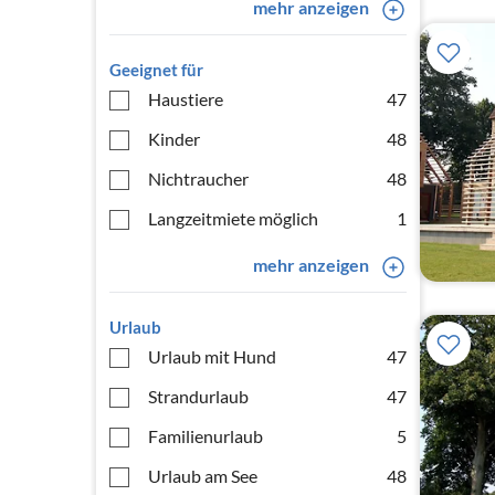
mehr anzeigen
Geeignet für
Haustiere
47
Kinder
48
Nichtraucher
48
Langzeitmiete möglich
1
mehr anzeigen
Urlaub
Urlaub mit Hund
47
Strandurlaub
47
Familienurlaub
5
Urlaub am See
48