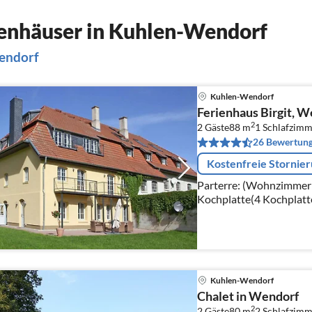
enhäuser in Kuhlen-Wendorf
Wendorf
Kuhlen-Wendorf
Ferienhaus Birgit, W
2
2 Gäste
88 m
1
Schlafzimm
26 Bewertun
Kostenfreie Stornie
Parterre: (Wohnzimmer(T
Kochplatte(4 Kochplatte
Toaster, Kaffeemaschine(
Kuhlen-Wendorf
Chalet in Wendorf
2
2 Gäste
80 m
2
Schlafzimm