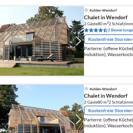
Kuhlen-Wendorf
Chalet in Wendorf
2
2 Gäste
80 m
2
Schlafzimm
2 Bewertung
Kostenfreie Stornie
Parterre: (offene Küche
Induktion), Wasserkoch
Kaffeemaschine(Filter),
Kühlschrank)
Kuhlen-Wendorf
Chalet in Wendorf
2
2 Gäste
80 m
2
Schlafzimm
Kostenfreie Stornie
Parterre: (offene Küche
Induktion), Wasserkoch
Kaffeemaschine(Filter),