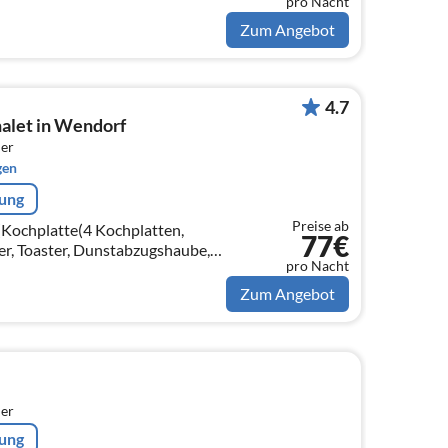
pro Nacht
en, Mikrowelle, Kühlschrank(+
Zum Angebot
4.7
alet in Wendorf
er
gen
rung
Preise ab
(Kochplatte(4 Kochplatten,
77€
er, Toaster, Dunstabzugshaube,
pro Nacht
 Backofen, Mikrowelle,
Zum Angebot
er
rung