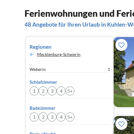
Ferienwohnungen und Feri
48 Angebote für Ihren Urlaub in Kuhlen-
Regionen
Mecklenburg-Schwerin
Weberin
1
Schlafzimmer
1
2
3
4
5+
Badezimmer
1
2
3
4
5+