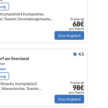
rung
(Kochplatte(4 Kochplatten,
er, Toaster, Dunstabzugshaube,
Preise ab
68€
 Backofen, Mikrowelle,
pro Nacht
Zum Angebot
4.5
rf am Seenland
mmer
ngen
rung
Preise ab
(Sitzecke, Kochplatte(2
98€
, Wasserkocher, Toaster,
pro Nacht
en, Mikrowelle, Kühlschrank(+
Zum Angebot