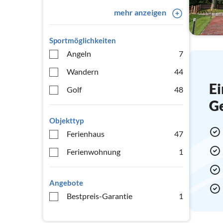
mehr anzeigen
Sportmöglichkeiten
Angeln
7
Wandern
44
Ei
Golf
48
G
Objekttyp
Ferienhaus
47
Ferienwohnung
1
Angebote
Bestpreis-Garantie
1