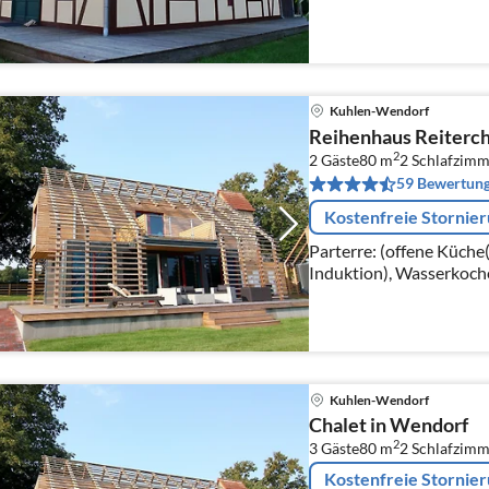
Kaffeemaschine, Backof
Gefrierfach))
Kuhlen-Wendorf
Reihenhaus Reiterch
2
2 Gäste
80 m
2
Schlafzimm
59 Bewertun
Kostenfreie Stornie
Parterre: (offene Küche
Induktion), Wasserkoch
Kaffeemaschine(Filter),
Kühlschrank)
Kuhlen-Wendorf
Chalet in Wendorf
2
3 Gäste
80 m
2
Schlafzimm
Kostenfreie Stornie