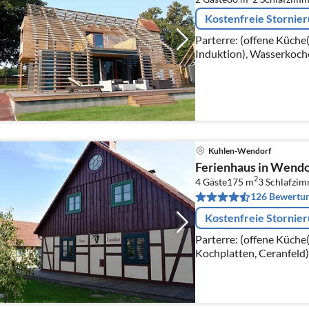
Kostenfreie Stornie
Parterre: (offene Küche
Induktion), Wasserkoch
Kaffeemaschine(Filter),
Kühlschrank)
Kuhlen-Wendorf
Ferienhaus in Wendo
2
4 Gäste
175 m
3
Schlafzi
126 Bewertu
Kostenfreie Stornie
Parterre: (offene Küche
Kochplatten, Ceranfeld)
Kaffeemaschine, Backof
Gefrierfach))