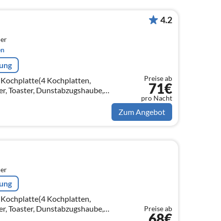
4.2
er
en
rung
Preise ab
(Kochplatte(4 Kochplatten,
71€
er, Toaster, Dunstabzugshaube,
pro Nacht
 Backofen, Mikrowelle,
Zum Angebot
er
rung
(Kochplatte(4 Kochplatten,
er, Toaster, Dunstabzugshaube,
Preise ab
68€
 Backofen, Mikrowelle,