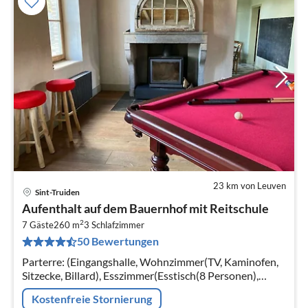
23 km von Leuven
Sint-Truiden
Pre
Aufenthalt auf dem Bauernhof mit Reitschule
ab
2
6
7 Gäste
260 m
3
Schlafzimmer
50 Bewertungen
pr
Na
Parterre: (Eingangshalle, Wohnzimmer(TV, Kaminofen,
Sitzecke, Billard), Esszimmer(Esstisch(8 Personen),
Hochstuhl)
Kostenfreie Stornierung