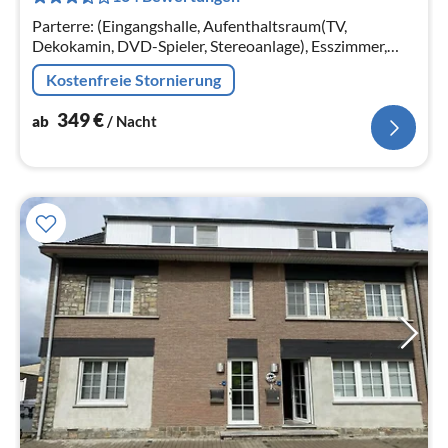
Na
Parterre: (Eingangshalle, Aufenthaltsraum(TV,
Dekokamin, DVD-Spieler, Stereoanlage), Esszimmer,
Küche(Backofen, Mikrowelle, Spülmaschine),
Kostenfreie Stornierung
Schlafzimmer(2x Einzelbett)
349
€
ab
/ Nacht