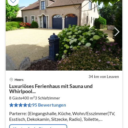
34 km von Leuven
Heers
Pre
Luxuriöses Ferienhaus mit Sauna und
ab
Whirlpool...
9
2
8 Gäste
400 m
3
Schlafzimmer
pr
95 Bewertungen
Na
Parterre: (Eingangshalle, Küche, Wohn/Esszimmer(TV,
Esstisch, Dekokamin, Sitzecke, Radio), Toilette,
Spielzimmer(TV, Sitzecke, Gesellschaftsspiele)