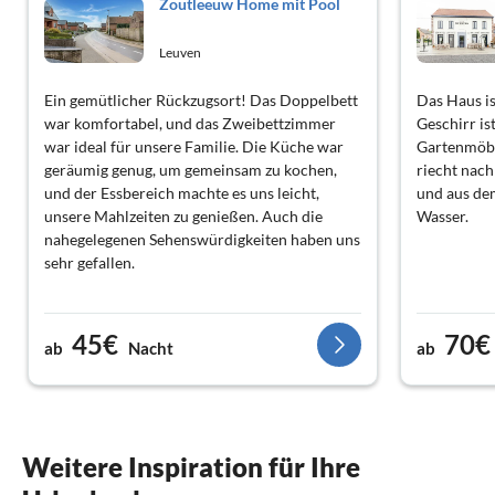
Zoutleeuw Home mit Pool
Leuven
Ein gemütlicher Rückzugsort! Das Doppelbett
Das Haus is
war komfortabel, und das Zweibettzimmer
Geschirr is
war ideal für unsere Familie. Die Küche war
Gartenmöbel
geräumig genug, um gemeinsam zu kochen,
riecht nach
und der Essbereich machte es uns leicht,
und aus d
unsere Mahlzeiten zu genießen. Auch die
Wasser.
nahegelegenen Sehenswürdigkeiten haben uns
sehr gefallen.
45€
70€
ab
Nacht
ab
Weitere Inspiration für Ihre