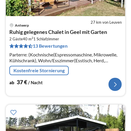
27 km von Leuven
Antwerp
Pre
Ruhig gelegenes Chalet in Geel mit Garten
ab
2
3
2 Gäste
40 m
1
Schlafzimmer
13 Bewertungen
pr
Na
Parterre: (Kochnische(Espressomaschine, Mikrowelle,
Kühlschrank), Wohn/Esszimmer(Esstisch, Herd,
Sitzecke), Schlafzimmer(elektrische Heizung)
Kostenfreie Stornierung
(Doppelbett(130 x 190 cm))
37
€
ab
/ Nacht