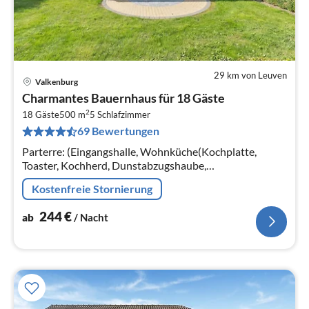
29 km von Leuven
Valkenburg
Pre
Charmantes Bauernhaus für 18 Gäste
ab
2
2
18 Gäste
500 m
5
Schlafzimmer
69 Bewertungen
pr
Na
Parterre: (Eingangshalle, Wohnküche(Kochplatte,
Toaster, Kochherd, Dunstabzugshaube,
Kaffeemaschine(cups, Espresso, Filter, pads)
Kostenfreie Stornierung
244
€
ab
/ Nacht