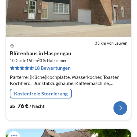
33 km von Leuven
Pre
Blütenhaus in Haspengau
ab
2
7
10 Gäste
150 m
3
Schlafzimmer
18 Bewertungen
pr
Na
Parterre: (Küche(Kochplatte, Wasserkocher, Toaster,
Kochherd, Dunstabzugshaube, Kaffeemaschine,
Backofen, Kombi-Mikrowelle, Spülmaschine,
Kostenfreie Stornierung
Kühlschrank, Tiefkühlschrank, Zitruspresse...
76
€
ab
/ Nacht