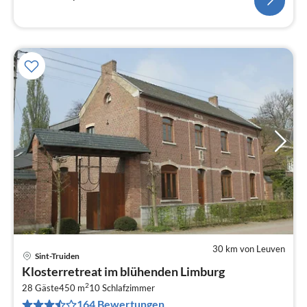
30 km von Leuven
Sint-Truiden
Pre
Klosterretreat im blühenden Limburg
ab
2
3
28 Gäste
450 m
10
Schlafzimmer
164 Bewertungen
pr