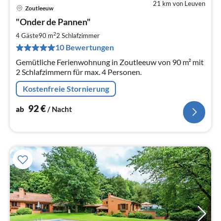
21 km von Leuven
Zoutleeuw
Pre
"Onder de Pannen"
ab
9
2
4 Gäste
90 m
2
Schlafzimmer
pr
10 Bewertungen
Na
Gemütliche Ferienwohnung in Zoutleeuw von 90 m² mit
2 Schlafzimmern für max. 4 Personen.
Kostenfreie Stornierung
92
€
ab
/ Nacht