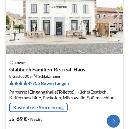
Leuven
Pre
Glabbeek Familien-Retreat-Haus
ab
2
7
8 Gäste
200 m
4
Schlafzimmer
705 Bewertungen
pr
Na
Parterre: (Eingangshalle(Toilette), Küche(Esstisch,
Kaffeemaschine, Backofen, Mikrowelle, Spülmaschine,
Kühl-/Gefrierkombination),
Kostenfreie Stornierung
Wohn/Esszimmer(TV(digital))
69
€
ab
/ Nacht