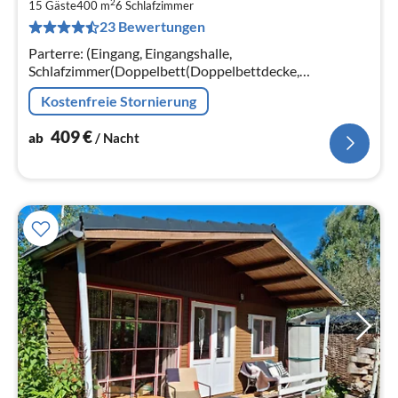
2
4
15 Gäste
400 m
6
Schlafzimmer
23 Bewertungen
pr
Na
Parterre: (Eingang, Eingangshalle,
Schlafzimmer(Doppelbett(Doppelbettdecke,
Doppelspannbetttuch)),
Kostenfreie Stornierung
Schlafzimmer(Doppelbett(Doppelbettdecke,
Doppelspannbetttuch))
409
€
ab
/ Nacht