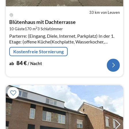
33 km von Leuven
Pre
ab
Blütenhaus mit Dachterrasse
8
2
10 Gäste
170 m
3
Schlafzimmer
pr
Parterre: (Eingang, Diele, Internet, Parkplatz) In der 1.
Na
Etage: (offene Küche(Kochplatte, Wasserkocher,
Dunstabzugshaube, Kaffeemaschine, Kombi-
Kostenfreie Stornierung
Mikrowelle, Spülmaschine, Kühlschr...
84
€
ab
/ Nacht