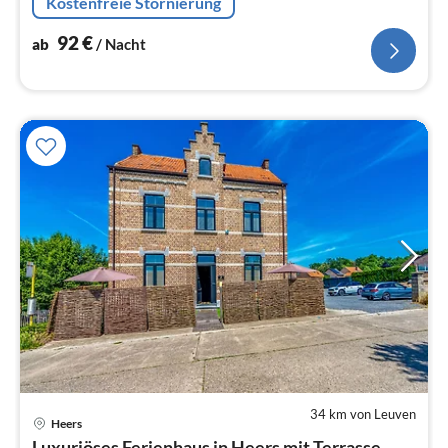
Kostenfreie Stornierung
92
€
ab
/ Nacht
34 km von Leuven
Heers
Pre
Luxuriöses Ferienhaus in Heers mit Terrasse