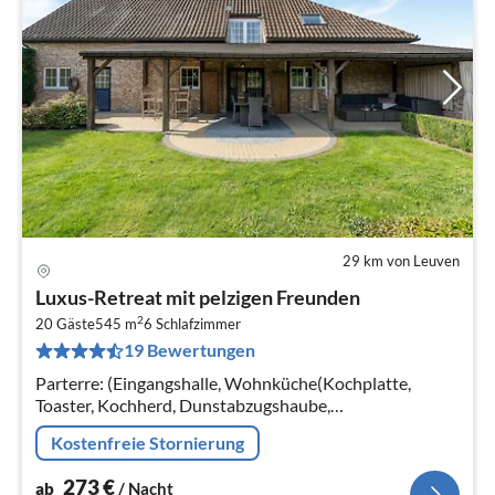
29 km von Leuven
Pre
Luxus-Retreat mit pelzigen Freunden
ab
2
2
20 Gäste
545 m
6
Schlafzimmer
19 Bewertungen
pr
Na
Parterre: (Eingangshalle, Wohnküche(Kochplatte,
Toaster, Kochherd, Dunstabzugshaube,
Kaffeemaschine(cups, Espresso, Filter, pads)
Kostenfreie Stornierung
273
€
ab
/ Nacht