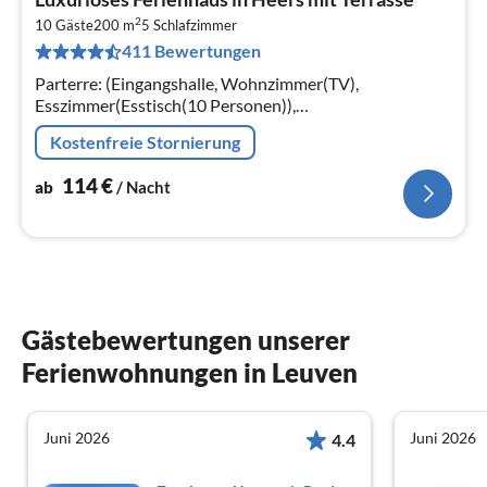
ab
2
1
10 Gäste
200 m
5
Schlafzimmer
411 Bewertungen
pr
Na
Parterre: (Eingangshalle, Wohnzimmer(TV),
Esszimmer(Esstisch(10 Personen)),
Wohnküche(Kochherd(4 Kochplatten)
Kostenfreie Stornierung
114
€
ab
/ Nacht
Gästebewertungen unserer
Ferienwohnungen in Leuven
Juni 2026
Juni 2026
4.4