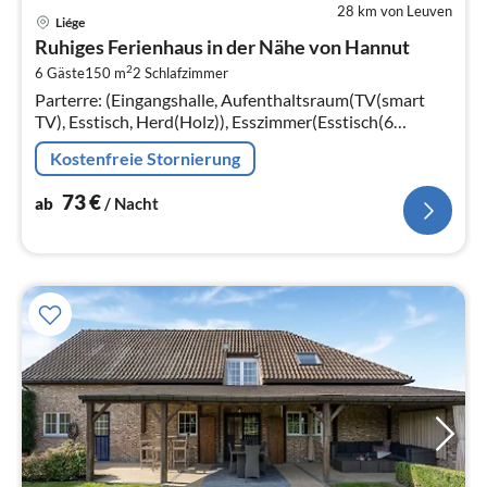
28 km von Leuven
Pre
Liége
ab
Ruhiges Ferienhaus in der Nähe von Hannut
7
2
6 Gäste
150 m
2
Schlafzimmer
pr
Parterre: (Eingangshalle, Aufenthaltsraum(TV(smart
Na
TV), Esstisch, Herd(Holz)), Esszimmer(Esstisch(6
Personen), Sitzecke)
Kostenfreie Stornierung
73
€
ab
/ Nacht