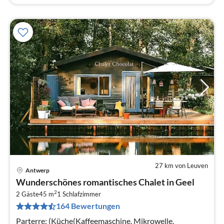
27 km von Leuven
Antwerp
Pre
Wunderschönes romantisches Chalet in Geel
ab
2
3
2 Gäste
45 m
1
Schlafzimmer
164 Bewertungen
pr
Na
Parterre: (Küche(Kaffeemaschine, Mikrowelle,