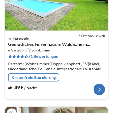
21 km von Leuven
Tessenderlo
Pre
Gemütliches Ferienhaus in Waldnähe in...
ab
2
5
6 Gäste
58 m
2
Schlafzimmer
71 Bewertungen
pr
Na
Parterre: (Wohnzimmer(Doppelklappbett , TV(Kabel,
Niederländische TV-Kanäle, internationale TV-Kanäle),
Esstisch, Herd(Holz), Sitzecke),
Kostenfreie Stornierung
Küche(Kochherd(Induktion)
49
€
ab
/ Nacht