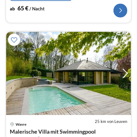
65
€
ab
/ Nacht
25 km von Leuven
Wavre
Pre
Malerische Villa mit Swimmingpool
ab