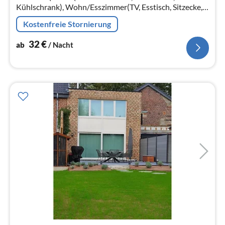
Kühlschrank), Wohn/Esszimmer(TV, Esstisch, Sitzecke,
Klimaanlage), Schlafzimmer(Doppelbett),
Kostenfreie Stornierung
Badezimmer(Dusche, Waschbecken, Toilette))
32
€
ab
/ Nacht