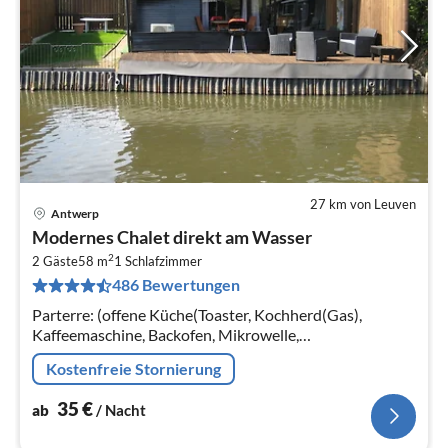
27 km von Leuven
Antwerp
Pre
Modernes Chalet direkt am Wasser
ab
2
3
2 Gäste
58 m
1
Schlafzimmer
486 Bewertungen
pr
Na
Parterre: (offene Küche(Toaster, Kochherd(Gas),
Kaffeemaschine, Backofen, Mikrowelle,
Kühl-/Gefrierkombination),
Kostenfreie Stornierung
Wohn/Esszimmer(TV(Kabel), DVD-Spieler,
Stereoanlage)
35
€
ab
/ Nacht