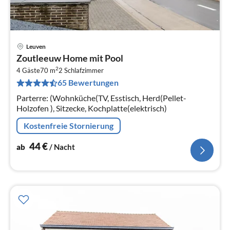
Leuven
Pre
Zoutleeuw Home mit Pool
ab
2
4
4 Gäste
70 m
2
Schlafzimmer
65 Bewertungen
pr
Na
Parterre: (Wohnküche(TV, Esstisch, Herd(Pellet-
Holzofen ), Sitzecke, Kochplatte(elektrisch)
Kostenfreie Stornierung
44
€
ab
/ Nacht