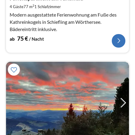
pr
2
4 Gäste
77 m
1
Schlafzimmer
Na
Modern ausgestattete Ferienwohnung am Fuße des
Kathreinkogels in Schiefling am Wörthersee.
Bädereintritt inklusive.
75
€
ab
/ Nacht