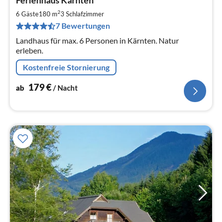
Ferienhaus Kärnten
ab
1
2
6 Gäste
180 m
3
Schlafzimmer
pr
7 Bewertungen
Na
Landhaus für max. 6 Personen in Kärnten. Natur
erleben.
Kostenfreie Stornierung
179
€
ab
/ Nacht