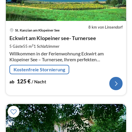
8 km von Linsendorf
Pre
St. Kanzian am Klopeiner See
ab
1
Eckwirt am Klopeiner see- Turnersee
pr
2
5 Gäste
55 m
1
Schlafzimmer
Na
Willkommen in der Ferienwohnung Eckwirt am
Klopeiner See – Turnersee, Ihrem perfekten
Rückzugsort in
Kostenfreie Stornierung
125
€
ab
/ Nacht