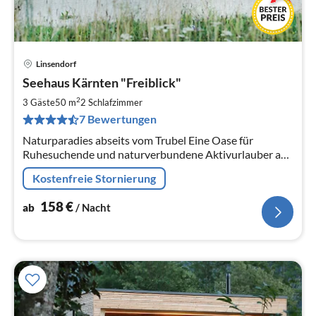
Linsendorf
Pre
Seehaus Kärnten "Freiblick"
ab
1
2
3 Gäste
50 m
2
Schlafzimmer
pr
7 Bewertungen
Na
Naturparadies abseits vom Trubel Eine Oase für
Ruhesuchende und naturverbundene Aktivurlauber auf
einer Insel in Südkärnten, umgeben von der Drau und
Kostenfreie Stornierung
dem Linsendorfer See. NEUBAU!
158
€
ab
/ Nacht