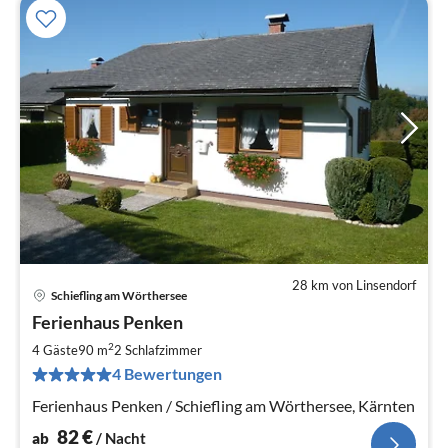
28 km von Linsendorf
Schiefling am Wörthersee
Pre
Ferienhaus Penken
ab
8
2
4 Gäste
90 m
2
Schlafzimmer
pr
4 Bewertungen
Na
Ferienhaus Penken / Schiefling am Wörthersee, Kärnten
82
€
ab
/ Nacht