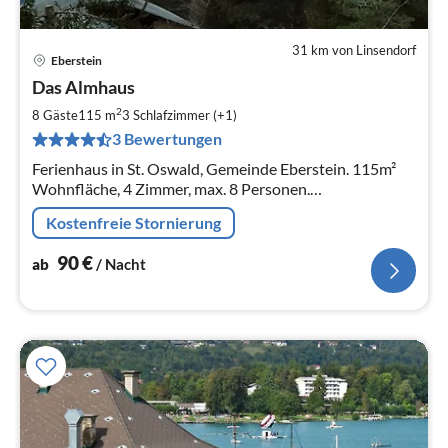
31 km von Linsendorf
Eberstein
Pre
Das Almhaus
ab
9
2
8 Gäste
115 m
3
Schlafzimmer (+1)
pr
3 Bewertungen
Na
Ferienhaus in St. Oswald, Gemeinde Eberstein. 115m²
Wohnfläche, 4 Zimmer, max. 8 Personen.
Panoramafenster im Wohnzimmer, sehr schöner
Kostenfreie Stornierung
Ausblick.
90
€
ab
/ Nacht