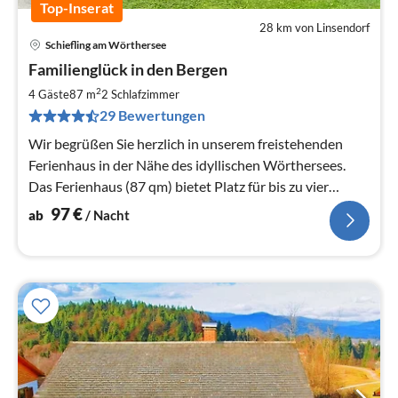
Top-Inserat
28 km von Linsendorf
Schiefling am Wörthersee
Pre
Familienglück in den Bergen
ab
9
2
4 Gäste
87 m
2
Schlafzimmer
pr
29 Bewertungen
Na
Wir begrüßen Sie herzlich in unserem freistehenden
Ferienhaus in der Nähe des idyllischen Wörthersees.
Das Ferienhaus (87 qm) bietet Platz für bis zu vier
Erwachsenen plus Kind.
97
€
ab
/ Nacht