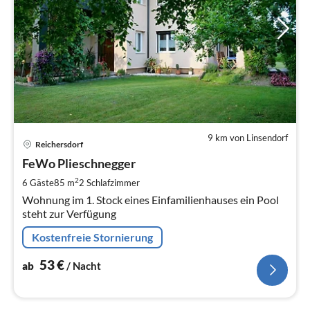
9 km von Linsendorf
Pre
Reichersdorf
ab
5
FeWo Plieschnegger
pr
2
6 Gäste
85 m
2
Schlafzimmer
Na
Wohnung im 1. Stock eines Einfamilienhauses ein Pool
steht zur Verfügung
Kostenfreie Stornierung
53
€
ab
/ Nacht