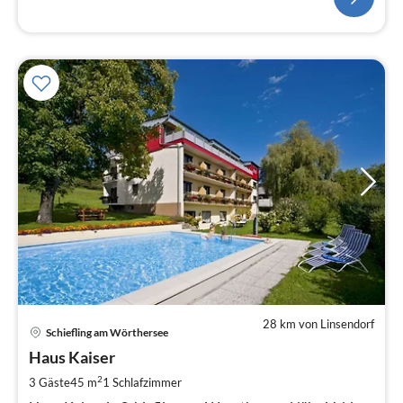
28 km von Linsendorf
Pre
Schiefling am Wörthersee
ab
8
Haus Kaiser
pr
2
3 Gäste
45 m
1
Schlafzimmer
Na