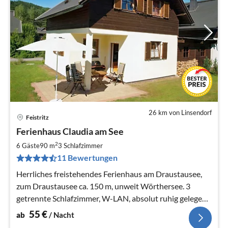
26 km von Linsendorf
Feistritz
Pre
Ferienhaus Claudia am See
ab
5
2
6 Gäste
90 m
3
Schlafzimmer
pr
11 Bewertungen
Na
Herrliches freistehendes Ferienhaus am Draustausee,
zum Draustausee ca. 150 m, unweit Wörthersee. 3
getrennte Schlafzimmer, W-LAN, absolut ruhig gelegen,
sehr schöner Garten.
55
€
ab
/ Nacht