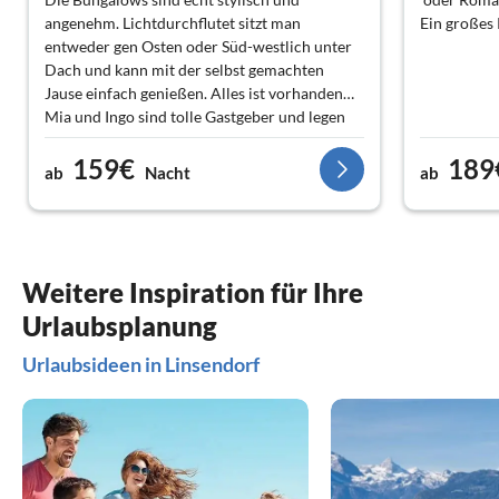
angenehm. Lichtdurchflutet sitzt man
Ein großes
entweder gen Osten oder Süd-westlich unter
Dach und kann mit der selbst gemachten
Jause einfach genießen. Alles ist vorhanden…
Mia und Ingo sind tolle Gastgeber und legen
Wert auf Gemütlichkeit. Danke Euch ?
159€
189
Das Holz des Bungalows hat uns seelisch
ab
Nacht
ab
verwöhnt. Der Freiblick lässt nichts zu
wünschen übrig; wir fanden, dass die
Einteilung sehr gelungen ist und gab uns ein
echt großzügiges Gefühl von Räumlichkeit.
Das Bett war äusserst komfortabel da meine
Weitere Inspiration für Ihre
Frau nie mehr ohne eigene Matratze reist…
Urlaubsplanung
brauchts nicht mehr (?)
Und dann der See ums Eck sowie in direkter
Urlaubsideen in Linsendorf
Nähe. Wow!
Als uns die Ruhe gepackt hat, sind wir an der
Drau mit unseren Räder und haben hier und
da nette Lokale gefunden… der Radweg ist
einzigartig.
Richtung Klagenfurt am Wörthersee gibt es