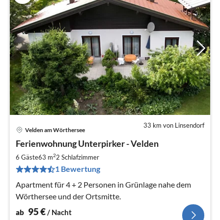
33 km von Linsendorf
Velden am Wörthersee
Pre
Ferienwohnung Unterpirker - Velden
ab
9
2
6 Gäste
63 m
2
Schlafzimmer
pr
1 Bewertung
Na
Apartment für 4 + 2 Personen in Grünlage nahe dem
Wörthersee und der Ortsmitte.
95
€
ab
/ Nacht