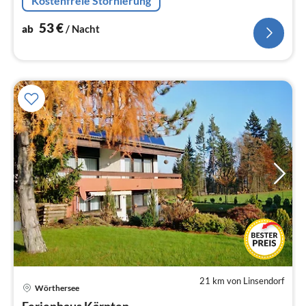
Kostenfreie Stornierung
53
€
ab
/ Nacht
21 km von Linsendorf
Wörthersee
Pre