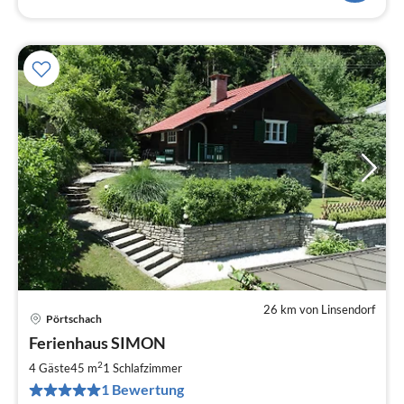
26 km von Linsendorf
Pörtschach
Pre
Ferienhaus SIMON
ab
6
2
4 Gäste
45 m
1
Schlafzimmer
pr
1 Bewertung
Na