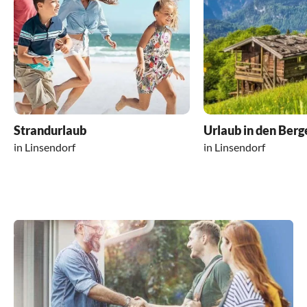
alles zu kaufen und der Wörthersee ist in 20
Minuten mit dem Auto erreichbar. Fanden wir
super nah … Trubel und Idylle… was man will
… und was will man mehr?
WIR KOMMEN WIEDER ?
Monika & Jclaude
Strandurlaub
Urlaub in den Berg
in Linsendorf
in Linsendorf