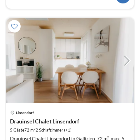
Pre
Linsendorf
ab
1
Drauinsel Chalet Linsendorf
pr
2
5 Gäste
72 m
2
Schlafzimmer (+1)
Na
Drauinsel Chalet Linsendorf in Gallizien, 72 m², max. 5