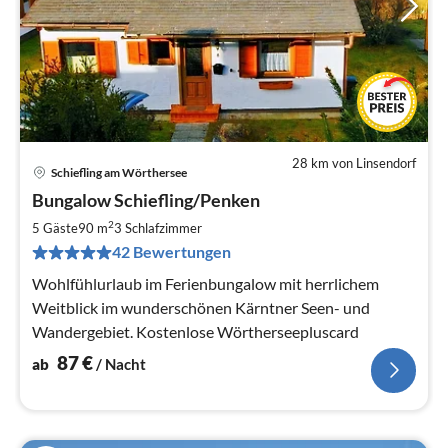
28 km von Linsendorf
Schiefling am Wörthersee
Pre
Bungalow Schiefling/Penken
ab
8
2
5 Gäste
90 m
3
Schlafzimmer
pr
42 Bewertungen
Na
Wohlfühlurlaub im Ferienbungalow mit herrlichem
Weitblick im wunderschönen Kärntner Seen- und
Wandergebiet. Kostenlose Wörtherseepluscard
87
€
ab
/ Nacht