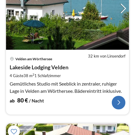
32 km von Linsendorf
Pre
Velden am Wörthersee
ab
8
Lakeside Lodging Velden
pr
2
4 Gäste
38 m
1
Schlafzimmer
Na
Gemütliches Studio mit Seeblick in zentraler, ruhiger
Lage in Velden am Wörthersee. Bädereintritt inklusive.
80
€
ab
/ Nacht