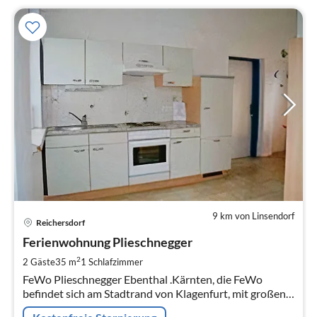
9 km von Linsendorf
Pre
Reichersdorf
ab
5
Ferienwohnung Plieschnegger
pr
2
2 Gäste
35 m
1
Schlafzimmer
Na
FeWo Plieschnegger Ebenthal .Kärnten, die FeWo
befindet sich am Stadtrand von Klagenfurt, mit großen
Pool.