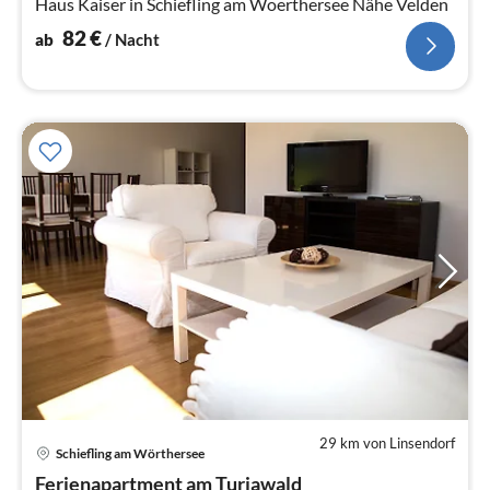
Haus Kaiser in Schiefling am Woerthersee Nähe Velden
82
€
ab
/ Nacht
29 km von Linsendorf
Pre
Schiefling am Wörthersee
ab
7
Ferienapartment am Turiawald