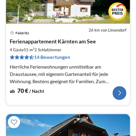
26 km von Linsendorf
Feistritz
Pre
Ferienappartement Kärnten am See
ab
7
2
4 Gäste
55 m
2
Schlafzimmer
pr
14 Bewertungen
Na
Herrliche Ferienwohnungen unmittelbar am
Draustausee, mit eigenem Gartenanteil für jede
Wohnung. Bestens geeignet für Familien. Zum
Schwimmteich nur ca. 150 m ebenso zum Minigolf
70
€
ab
/ Nacht