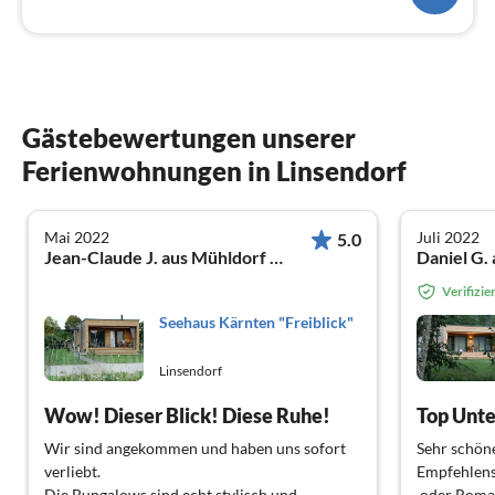
Gästebewertungen unserer
Ferienwohnungen in Linsendorf
Mai 2022
Juli 2022
5.0
Jean-Claude J. aus Mühldorf am Inn
Verifizi
Seehaus Kärnten "Freiblick"
Linsendorf
Wow! Dieser Blick! Diese Ruhe!
Top Unte
Wir sind angekommen und haben uns sofort
Sehr schöne
verliebt.
Empfehlens
Die Bungalows sind echt stylisch und
oder Roman