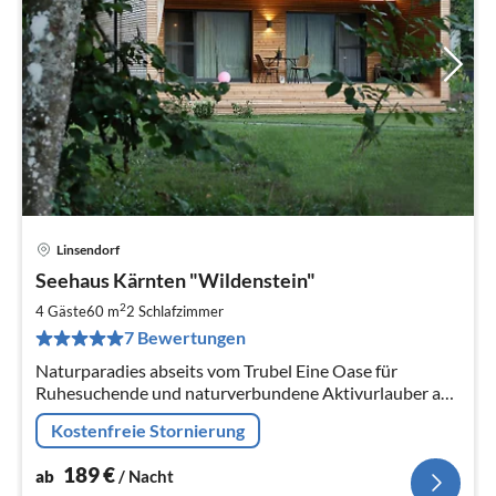
Linsendorf
Pre
Seehaus Kärnten "Wildenstein"
ab
1
2
4 Gäste
60 m
2
Schlafzimmer
pr
7 Bewertungen
Na
Naturparadies abseits vom Trubel Eine Oase für
Ruhesuchende und naturverbundene Aktivurlauber auf
einer Insel in Südkärnten, umgeben von der Drau und
Kostenfreie Stornierung
dem Linsendorfer See. NEUBAU!
189
€
ab
/ Nacht