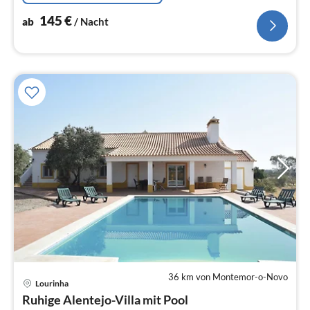
145
€
ab
/ Nacht
36 km von Montemor-o-Novo
Lourinha
Pre
Ruhige Alentejo-Villa mit Pool
ab