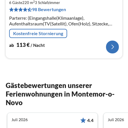
2
1
6 Gäste
220 m
3
Schlafzimmer
98 Bewertungen
pr
Na
Parterre: (Eingangshalle(Klimaanlage),
Aufenthaltsraum(TV(Satellit), Ofen(Holz), Sitzecke,
DVD-Spieler, CD-Spieler, Gartentüren, Heizung,
Kostenfreie Stornierung
Klimaanlage)
113
€
ab
/ Nacht
Gästebewertungen unserer
Ferienwohnungen in Montemor-o-
Novo
Juli 2026
Juli 2026
4.4