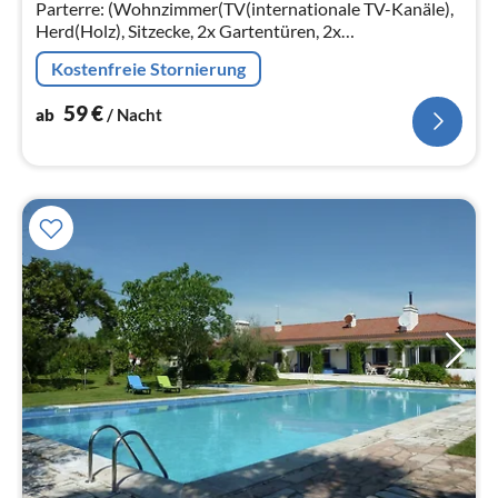
Na
Parterre: (Wohnzimmer(TV(internationale TV-Kanäle),
Herd(Holz), Sitzecke, 2x Gartentüren, 2x
Terrasse(alleinige Nutzung, überdacht))
Kostenfreie Stornierung
59
€
ab
/ Nacht