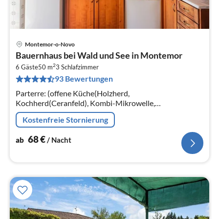
Montemor-o-Novo
Pre
Bauernhaus bei Wald und See in Montemor
ab
2
6
6 Gäste
50 m
3
Schlafzimmer
93 Bewertungen
pr
Na
Parterre: (offene Küche(Holzherd,
Kochherd(Ceranfeld), Kombi-Mikrowelle,
Spülmaschine, Kühl-/Gefrierkombination),
Kostenfreie Stornierung
Wohn/Esszimmer(2x Einzelbett)
68
€
ab
/ Nacht