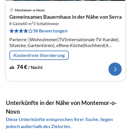
Montemor-o-Novo
Pre
Gemeinsames Bauernhaus in der Nähe von Serra
ab
2
7
8 Gäste
60 m
3
Schlafzimmer
38 Bewertungen
pr
Na
Parterre: (Wohnzimmer(TV(internationale TV-Kanäle),
Sitzecke, Gartentüren), offene Küche(Kochherd(4
Kochplatten, Induktion), Kaffeemaschine(Filter)
Kostenfreie Stornierung
74
€
ab
/ Nacht
Unterkünfte in der Nähe von Montemor-o-
Novo
Diese Unterkünfte entsprechen Ihrer Suche, liegen
jedoch außerhalb des Zielortes.