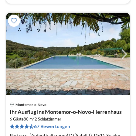
Montemor-o-Novo
Pre
Ihr Ausflug ins Montemor-o-Novo-Herrenhaus
ab
2
7
6 Gäste
80 m
2
Schlafzimmer
67 Bewertungen
pr
Na
Parterre: (Aufenthaltsraum(TV(Satellit), DVD-Spieler,