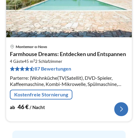
Montemor-o-Novo
Pre
Farmhouse Dreams: Entdecken und Entspannen
ab
2
4
4 Gäste
45 m
2
Schlafzimmer
87 Bewertungen
pr
Na
Parterre: (Wohnküche(TV(Satellit), DVD-Spieler,
Kaffeemaschine, Kombi-Mikrowelle, Spülmaschine,
Kühl-/Gefrierkombination), Schlafzimmer(2x
Kostenfreie Stornierung
Einzelbett), Schlafzimmer(Doppelbett)
46
€
ab
/ Nacht