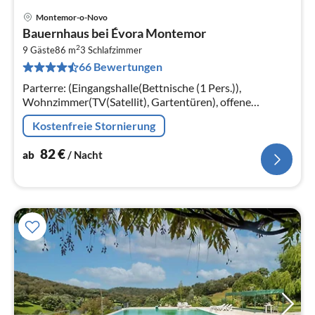
Montemor-o-Novo
Pre
Bauernhaus bei Évora Montemor
ab
2
8
9 Gäste
86 m
3
Schlafzimmer
66 Bewertungen
pr
Na
Parterre: (Eingangshalle(Bettnische (1 Pers.)),
Wohnzimmer(TV(Satellit), Gartentüren), offene
Küche(Kaffeemaschine, Mikrowelle, Spülmaschine,
Kostenfreie Stornierung
Kühl-/Gefrierkombination, Gartentüren)
82
€
ab
/ Nacht