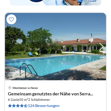
Montemor-o-Novo
Pre
Gemeinsam genutztes der Nähe von Serra...
ab
2
6
6 Gäste
50 m
2
Schlafzimmer
124 Bewertungen
pr