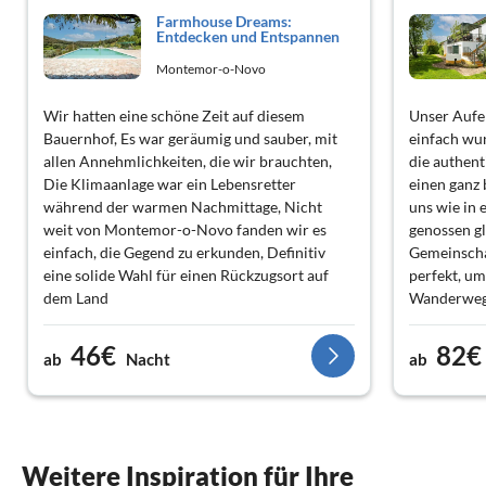
Farmhouse Dreams:
Entdecken und Entspannen
Montemor-o-Novo
Wir hatten eine schöne Zeit auf diesem
Unser Aufe
Bauernhof, Es war geräumig und sauber, mit
einfach wu
allen Annehmlichkeiten, die wir brauchten,
die authent
Die Klimaanlage war ein Lebensretter
einen ganz
während der warmen Nachmittage, Nicht
uns wie in 
weit von Montemor-o-Novo fanden wir es
genossen g
einfach, die Gegend zu erkunden, Definitiv
Gemeinschaf
eine solide Wahl für einen Rückzugsort auf
perfekt, um
dem Land
Wanderweg
abzukühlen.
lud zum En
46€
82€
ab
Nacht
ab
bestimmt w
Weitere Inspiration für Ihre