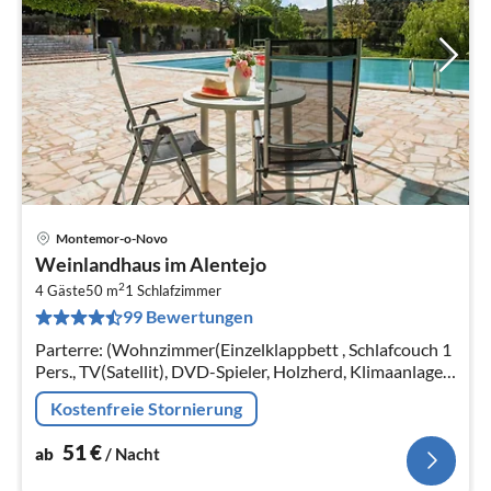
Montemor-o-Novo
Pre
Weinlandhaus im Alentejo
ab
2
5
4 Gäste
50 m
1
Schlafzimmer
99 Bewertungen
pr
Na
Parterre: (Wohnzimmer(Einzelklappbett , Schlafcouch 1
Pers., TV(Satellit), DVD-Spieler, Holzherd, Klimaanlage),
offene Küche(Kochherd(Ceranfeld)
Kostenfreie Stornierung
51
€
ab
/ Nacht