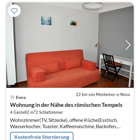
22 km von Montemor-o-Novo
Pre
Évora
ab
Wohnung in der Nähe des römischen Tempels
1
2
4 Gäste
82 m
2
Schlafzimmer
pr
Wohnzimmer(TV, Sitzecke), offene Küche(Esstisch,
Na
Wasserkocher, Toaster, Kaffeemaschine, Backofen,
Mikrowelle, Spülmaschine, Kühlschrank,
Kostenfreie Stornierung
Tiefkühlschrank, , )