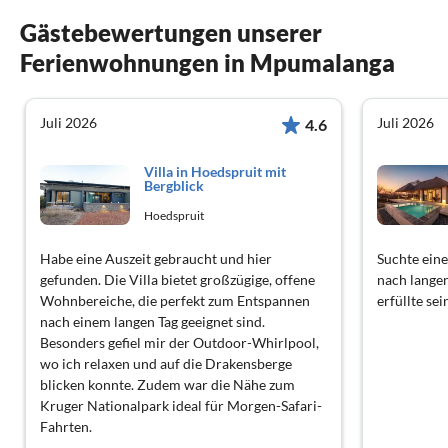
Gästebewertungen unserer
Ferienwohnungen in Mpumalanga
Juli 2026
Juli 2026
4.6
Villa in Hoedspruit mit
Bergblick
Hoedspruit
Habe eine Auszeit gebraucht und hier
Suchte ein
gefunden. Die Villa bietet großzügige, offene
nach lange
Wohnbereiche, die perfekt zum Entspannen
erfüllte se
nach einem langen Tag geeignet sind.
Besonders gefiel mir der Outdoor-Whirlpool,
wo ich relaxen und auf die Drakensberge
blicken konnte. Zudem war die Nähe zum
Kruger Nationalpark ideal für Morgen-Safari-
Fahrten.