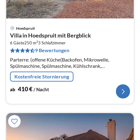
Hoedspruit
Pre
Villa in Hoedspruit mit Bergblick
ab
2
4
6 Gäste
250 m
3
Schlafzimmer
9 Bewertungen
pr
Na
Parterre: (offene Küche(Backofen, Mikrowelle,
Spülmaschine, Spülmaschine, Kühlschrank,
Tiefkühlschrank), Wohn/Esszimmer(TV, Esstisch,
Kostenfreie Stornierung
Sitzecke)
410
€
ab
/ Nacht