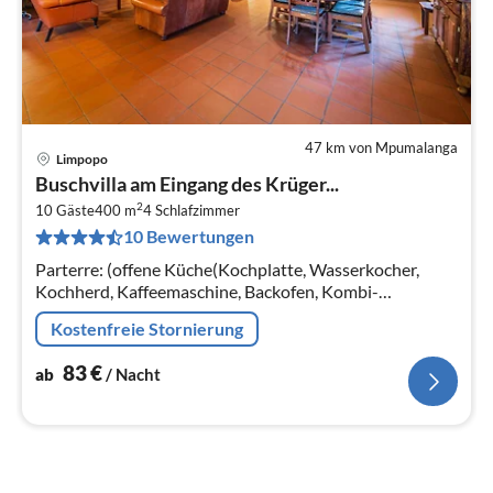
47 km von Mpumalanga
Limpopo
Pre
Buschvilla am Eingang des Krüger...
ab
2
8
10 Gäste
400 m
4
Schlafzimmer
10 Bewertungen
pr
Na
Parterre: (offene Küche(Kochplatte, Wasserkocher,
Kochherd, Kaffeemaschine, Backofen, Kombi-
Mikrowelle, Spülmaschine, Kühl-/Gefrierkombination)
Kostenfreie Stornierung
83
€
ab
/ Nacht