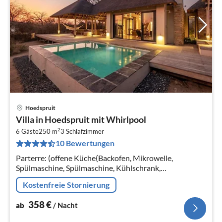
Hoedspruit
Pre
Villa in Hoedspruit mit Whirlpool
ab
2
3
6 Gäste
250 m
3
Schlafzimmer
10 Bewertungen
pr
Na
Parterre: (offene Küche(Backofen, Mikrowelle,
Spülmaschine, Spülmaschine, Kühlschrank,
Tiefkühlschrank), Wohn/Esszimmer(TV, Esstisch,
Kostenfreie Stornierung
Sitzecke)
358
€
ab
/ Nacht