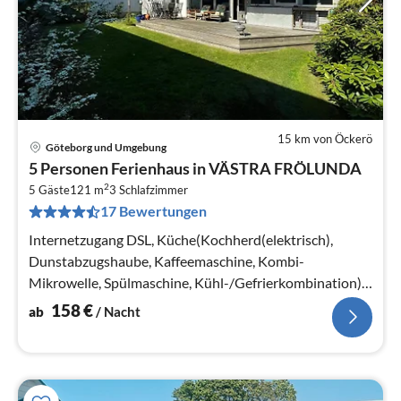
15 km von Öckerö
Göteborg und Umgebung
Pre
5 Personen Ferienhaus in VÄSTRA FRÖLUNDA
ab
2
1
5 Gäste
121 m
3
Schlafzimmer
17 Bewertungen
pr
Na
Internetzugang DSL, Küche(Kochherd(elektrisch),
Dunstabzugshaube, Kaffeemaschine, Kombi-
Mikrowelle, Spülmaschine, Kühl-/Gefrierkombination),
Wohn-/Schlafzimmer(Herd(Holz)
158
€
ab
/ Nacht