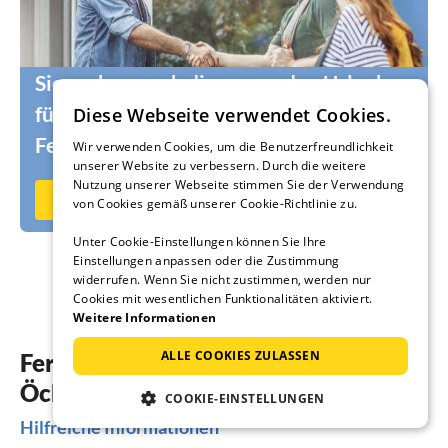
Sie suchen noch die passenden Urlauber
für Ihr Ferienhaus oder Ihre
Diese Webseite verwendet Cookies.
Ferienwohnung?
Wir verwenden Cookies, um die Benutzerfreundlichkeit
unserer Website zu verbessern. Durch die weitere
Nutzung unserer Webseite stimmen Sie der Verwendung
Jetzt auf Ferienhausmiete.de vermieten
von Cookies gemäß unserer Cookie-Richtlinie zu.
Unter Cookie-Einstellungen können Sie Ihre
Einstellungen anpassen oder die Zustimmung
widerrufen. Wenn Sie nicht zustimmen, werden nur
Cookies mit wesentlichen Funktionalitäten aktiviert.
Weitere Informationen
ALLE COOKIES ZULASSEN
Ferienhäuser & Ferienwohnungen in
Öckerö
COOKIE-EINSTELLUNGEN
Hilfreiche Informationen