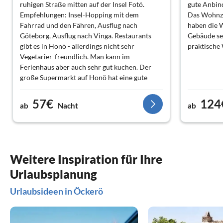
ruhigen Straße mitten auf der Insel Fotö.
gute Anbin
Empfehlungen: Insel-Hopping mit dem
Das Wohnzi
Fahrrad und den Fähren, Ausflug nach
haben die 
Göteborg, Ausflug nach Vinga. Restaurants
Gebäude seh
gibt es in Honö - allerdings nicht sehr
praktische 
Vegetarier-freundlich. Man kann im
Ferienhaus aber auch sehr gut kuchen. Der
große Supermarkt auf Honö hat eine gute
Auswahl.
57€
124
ab
Nacht
ab
Weitere Inspiration für Ihre
Urlaubsplanung
Urlaubsideen in Öckerö