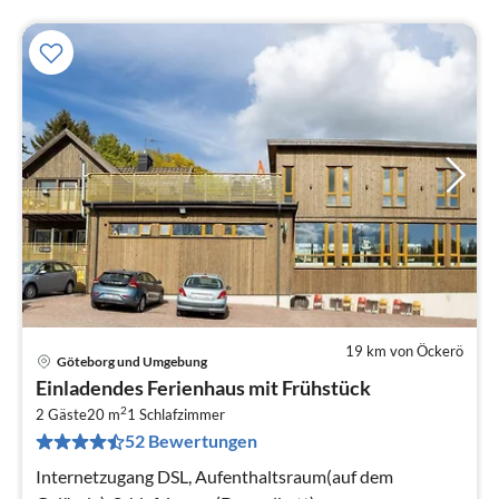
19 km von Öckerö
Göteborg und Umgebung
Pre
Einladendes Ferienhaus mit Frühstück
ab
2
2
2 Gäste
20 m
1
Schlafzimmer
52 Bewertungen
pr
Na
Internetzugang DSL, Aufenthaltsraum(auf dem