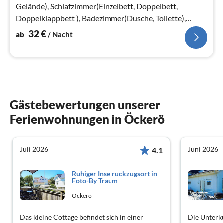
Gelände), Schlafzimmer(Einzelbett, Doppelbett,
Doppelklappbett ), Badezimmer(Dusche, Toilette),
TV(schwedische Fernsehsender)
32
€
ab
/ Nacht
Gästebewertungen unserer
Ferienwohnungen in Öckerö
Juli 2026
Juni 2026
4.1
Ruhiger Inselruckzugsort in
Foto-By Traum
Öckerö
Das kleine Cottage befindet sich in einer
Die Unterku