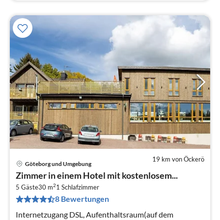
19 km von Öckerö
Göteborg und Umgebung
Pre
Zimmer in einem Hotel mit kostenlosem...
ab
2
3
5 Gäste
30 m
1
Schlafzimmer
8 Bewertungen
pr
Na
Internetzugang DSL, Aufenthaltsraum(auf dem