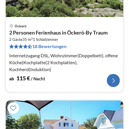
Öckerö
Pre
2 Personen Ferienhaus in Öckerö-By Traum
ab
2
1
2 Gäste
35 m
1
Schlafzimmer
18 Bewertungen
pr
Na
Internetzugang DSL, Wohnzimmer(Doppelbett), offene
Küche(Kochplatte(2 Kochplatten),
Kochherd(Induktion)
115
€
ab
/ Nacht