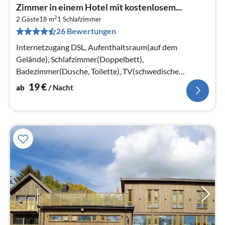
Pre
Zimmer in einem Hotel mit kostenlosem...
ab
2
2
2 Gäste
18 m
1
Schlafzimmer
26 Bewertungen
pr
Na
Internetzugang DSL, Aufenthaltsraum(auf dem
Gelände), Schlafzimmer(Doppelbett),
Badezimmer(Dusche, Toilette), TV(schwedische
Fernsehsender)
19
€
ab
/ Nacht