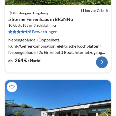
11 km von Öckerö
Göteborg und Umgebung
Pre
5 Sterne Ferienhaus in BRäNNö
ab
2
2
10 Gäste
188 m
3
Schlafzimmer
8 Bewertungen
pr
Na
Nebengebäude: (Doppelbett,
Kühl-/Gefrierkombination, elektrische Kochplatten)
Nebengebäude: (2x Einzelbett) Boot: Internetzugang
DSL, Küche(Kochherd(elektrisch)
264
€
ab
/ Nacht