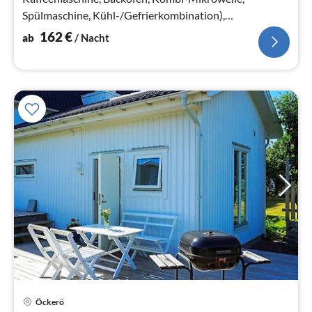
Spülmaschine, Kühl-/Gefrierkombination),
Wohn-/Schlafzimmer, Schlafzimmer(Doppelbett)
162
€
ab
/ Nacht
Öckerö
Pre