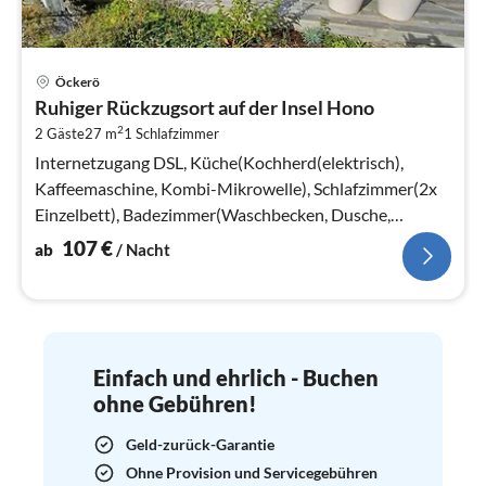
Pre
Öckerö
ab
Ruhiger Rückzugsort auf der Insel Hono
1
2
2 Gäste
27 m
1
Schlafzimmer
pr
Na
Internetzugang DSL, Küche(Kochherd(elektrisch),
Kaffeemaschine, Kombi-Mikrowelle), Schlafzimmer(2x
Einzelbett), Badezimmer(Waschbecken, Dusche,
Toilette), Heizung(elektrisch)
107
€
ab
/ Nacht
Einfach und ehrlich - Buchen
ohne Gebühren!
Geld-zurück-Garantie
Ohne Provision und Servicegebühren