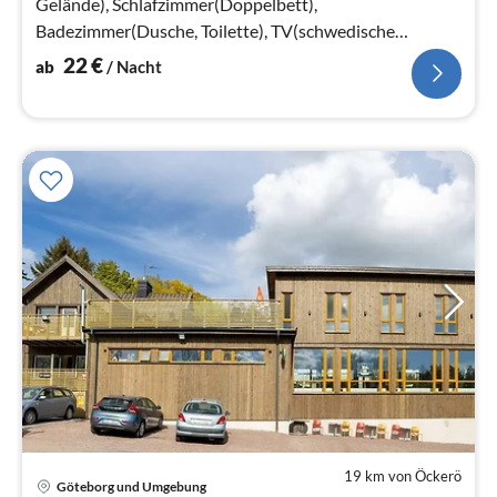
Gelände), Schlafzimmer(Doppelbett),
Badezimmer(Dusche, Toilette), TV(schwedische
Fernsehsender)
22
€
ab
/ Nacht
19 km von Öckerö
Göteborg und Umgebung