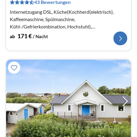
43 Bewertungen
pr
Na
Internetzugang DSL, Küche(Kochherd(elektrisch),
Kaffeemaschine, Spülmaschine,
Kühl-/Gefrierkombination, Hochstuhl),
Wohn-/Schlafzimmer(Einzelklappbett , Netflix)
171
€
ab
/ Nacht