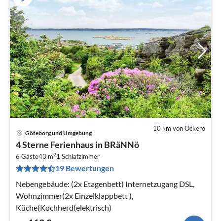
10 km von Öckerö
Göteborg und Umgebung
Pre
4 Sterne Ferienhaus in BRäNNö
ab
2
1
6 Gäste
43 m
1
Schlafzimmer
19 Bewertungen
pr
Na
Nebengebäude: (2x Etagenbett) Internetzugang DSL,
Wohnzimmer(2x Einzelklappbett ),
Küche(Kochherd(elektrisch)