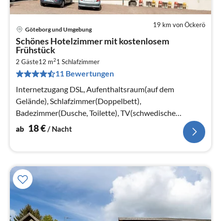
19 km von Öckerö
Göteborg und Umgebung
Pre
Schönes Hotelzimmer mit kostenlosem
ab
Frühstück
1
2
2 Gäste
12 m
1
Schlafzimmer
pr
11 Bewertungen
Na
Internetzugang DSL, Aufenthaltsraum(auf dem
Gelände), Schlafzimmer(Doppelbett),
Badezimmer(Dusche, Toilette), TV(schwedische
Fernsehsender)
18
€
ab
/ Nacht