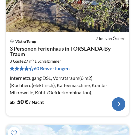
7 km von Öckerö
Västra Torup
Pre
3 Personen Ferienhaus in TORSLANDA-By
ab
Traum
5
2
3 Gäste
27 m
1
Schlafzimmer
pr
60 Bewertungen
Na
Internetzugang DSL, Vorratsraum(6 m2)
(Kochherd(elektrisch), Kaffeemaschine, Kombi-
Mikrowelle, Kühl-/Gefrierkombination),
Wohn-/Schlafzimmer(15 m2)
50
€
ab
/ Nacht