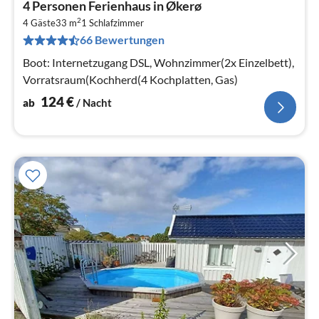
4 Personen Ferienhaus in Økerø
ab
2
1
4 Gäste
33 m
1
Schlafzimmer
66 Bewertungen
pr
Na
Boot: Internetzugang DSL, Wohnzimmer(2x Einzelbett),
Vorratsraum(Kochherd(4 Kochplatten, Gas)
124
€
ab
/ Nacht