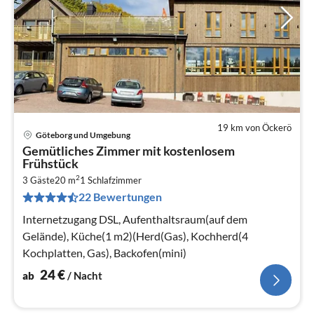
19 km von Öckerö
Göteborg und Umgebung
Pre
Gemütliches Zimmer mit kostenlosem
ab
Frühstück
2
2
3 Gäste
20 m
1
Schlafzimmer
pr
22 Bewertungen
Na
Internetzugang DSL, Aufenthaltsraum(auf dem
Gelände), Küche(1 m2)(Herd(Gas), Kochherd(4
Kochplatten, Gas), Backofen(mini)
24
€
ab
/ Nacht