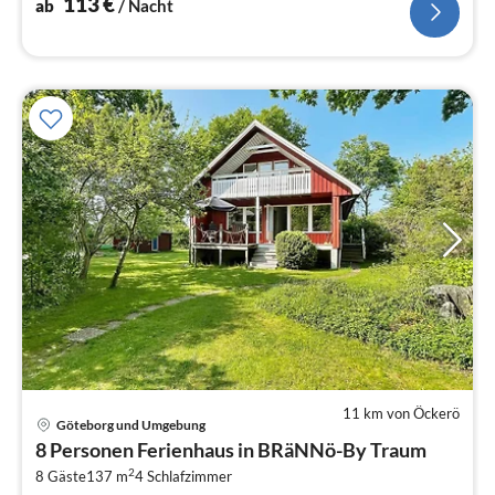
113
€
ab
/ Nacht
11 km von Öckerö
Göteborg und Umgebung
Pre
8 Personen Ferienhaus in BRäNNö-By Traum
ab
2
1
8 Gäste
137 m
4
Schlafzimmer