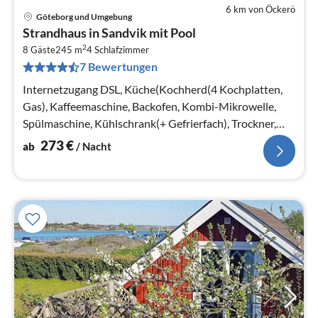
6 km von Öckerö
Göteborg und Umgebung
Pre
Strandhaus in Sandvik mit Pool
ab
2
2
8 Gäste
245 m
4
Schlafzimmer
7 Bewertungen
pr
Na
Internetzugang DSL, Küche(Kochherd(4 Kochplatten,
Gas), Kaffeemaschine, Backofen, Kombi-Mikrowelle,
Spülmaschine, Kühlschrank(+ Gefrierfach), Trockner,
Waschmaschine)
273
€
ab
/ Nacht