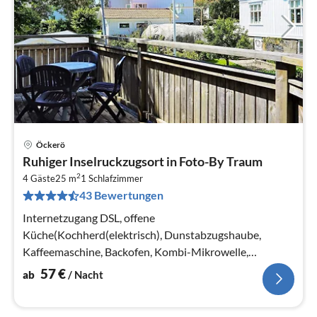
Öckerö
Pre
Ruhiger Inselruckzugsort in Foto-By Traum
ab
2
5
4 Gäste
25 m
1
Schlafzimmer
43 Bewertungen
pr
Na
Internetzugang DSL, offene
Küche(Kochherd(elektrisch), Dunstabzugshaube,
Kaffeemaschine, Backofen, Kombi-Mikrowelle,
Spülmaschine, Kühl-/Gefrierkombination)
57
€
ab
/ Nacht