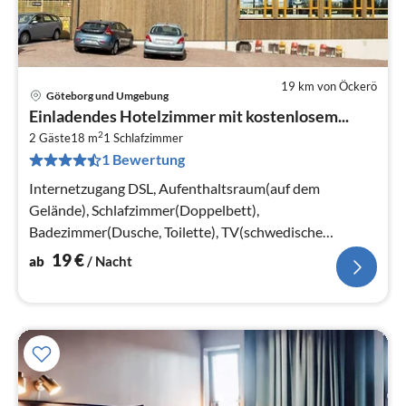
19 km von Öckerö
Göteborg und Umgebung
Pre
Einladendes Hotelzimmer mit kostenlosem...
ab
2
2
2 Gäste
18 m
1
Schlafzimmer
1 Bewertung
pr
Na
Internetzugang DSL, Aufenthaltsraum(auf dem
Gelände), Schlafzimmer(Doppelbett),
Badezimmer(Dusche, Toilette), TV(schwedische
Fernsehsender)
19
€
ab
/ Nacht