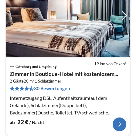
19 km von Öckerö
Göteborg und Umgebung
Pre
Zimmer in Boutique-Hotel mit kostenlosem...
ab
2
2
2 Gäste
20 m
1
Schlafzimmer
30 Bewertungen
pr
Na
Internetzugang DSL, Aufenthaltsraum(auf dem
Gelände), Schlafzimmer(Doppelbett),
Badezimmer(Dusche, Toilette), TV(schwedische
Fernsehsender)
22
€
ab
/ Nacht