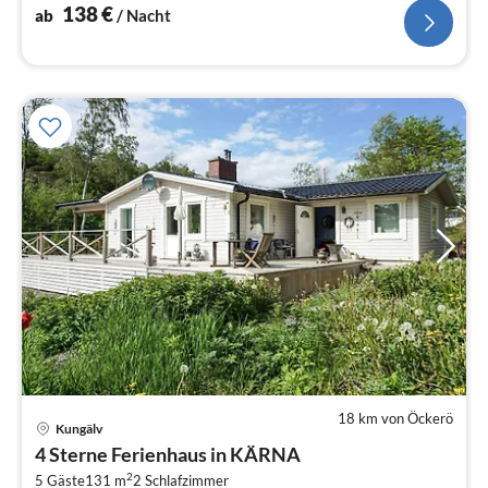
Schlafzimmer(Doppelbett), Schlafzimmer(Einzelbett)
138
€
ab
/ Nacht
18 km von Öckerö
Kungälv
Pre
4 Sterne Ferienhaus in KÄRNA
ab
2
5 Gäste
131 m
2
Schlafzimmer