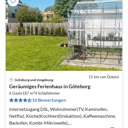
15 km von Öckerö
Göteborg und Umgebung
Pre
Geräumiges Ferienhaus in Göteborg
ab
2
1
6 Gäste
187 m
4
Schlafzimmer
16 Bewertungen
pr
Na
Internetzugang DSL, Wohnzimmer(TV, Kaminofen,
Netflix), Küche(Kochherd(Induktion), Kaffeemaschine,
Backofen, Kombi-Mikrowelle),