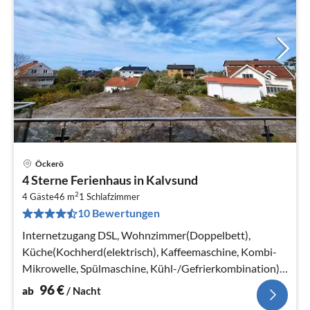
Öckerö
Pre
4 Sterne Ferienhaus in Kalvsund
ab
2
9
4 Gäste
46 m
1
Schlafzimmer
10 Bewertungen
pr
Na
Internetzugang DSL, Wohnzimmer(Doppelbett),
Küche(Kochherd(elektrisch), Kaffeemaschine, Kombi-
Mikrowelle, Spülmaschine, Kühl-/Gefrierkombination),
Schlafzimmer(Doppelbett)
96
€
ab
/ Nacht