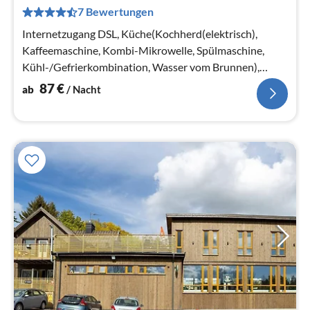
8
7 Bewertungen
pr
Na
Internetzugang DSL, Küche(Kochherd(elektrisch),
Kaffeemaschine, Kombi-Mikrowelle, Spülmaschine,
Kühl-/Gefrierkombination, Wasser vom Brunnen),
Wohn-/Schlafzimmer(Herd(Holz))
87
€
ab
/ Nacht