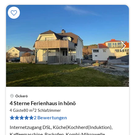
Öckerö
Pre
4 Sterne Ferienhaus in hönö
ab
2
1
4 Gäste
80 m
2
Schlafzimmer
2 Bewertungen
pr
Na
Internetzugang DSL, Küche(Kochherd(Induktion),
Kaffeemaschine, Backofen, Kombi-Mikrowelle,