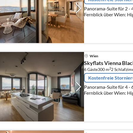
Panorama-Suite für 2 - 
Fernblick über Wien: Hi
Obergeschoss.
Wien
Skyflats Vienna Bla
2
6 Gäste
300 m
2
Schlafzi
Kostenfreie Stornie
Panorama-Suite für 4 - 
Fernblick über Wien: Hi
Obergeschoss.