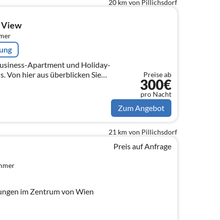
20 km von Pillichsdorf
g View
mmer
rung
usiness-Apartment und Holiday-
 Von hier aus überblicken Sie
Preise ab
300€
senrad über den Stephansdom bis
pro Nacht
Zum Angebot
21 km von Pillichsdorf
Preis auf Anfrage
immer
ungen im Zentrum von Wien