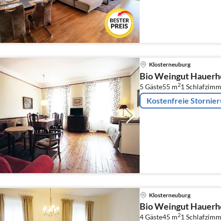
Klosterneuburg
Bio Weingut Hauerh
2
5 Gäste
55 m
1
Schlafzimm
Kostenfreie Stornie
Klosterneuburg
Bio Weingut Hauerh
2
4 Gäste
45 m
1
Schlafzimm