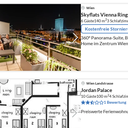
Wien
Skyflats Vienna Rin
2
6 Gäste
140 m
3
Schlafzi
Kostenfreie Stornie
360° Panorama-Suite, B
Home im Zentrum Wiens.
die Innenstadt vom Rie
zum Kahlenberg.
Wien Landstrasse
Jordan Palace
2
10 Gäste
100 m
4
Schlafz
1 Bewertung
Preiswerte Ferienwohn