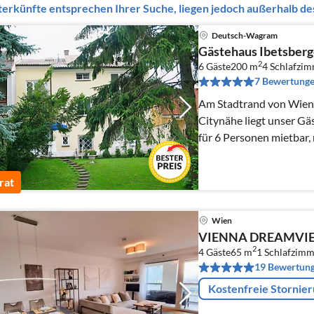
erkünfte entsprechen Ihrer Suche, liegen jedoch außerhalb des
Deutsch-Wagram
Gästehaus Ibetsberg
2
6 Gäste
200 m
4
Schlafzi
7 Bewertung
Am Stadtrand von Wien,
Citynähe liegt unser Gäs
für 6 Personen mietbar, 
rat
Wien
VIENNA DREAMVIE
2
4 Gäste
65 m
1
Schlafzimm
19 Bewertun
Kostenfreie Stornie