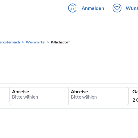
Anmelden
Wuns
erösterreich
Weinviertel
Pillichsdorf
Anreise
Abreise
Gä
2 