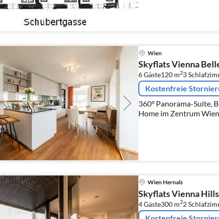
Wien
Skyflats Vienna Bell
2
6 Gäste
120 m
3
Schlafzi
Kostenfreie Stornie
360° Panorama-Suite, B
Home im Zentrum Wiens.
die Innenstadt vom Ste
Wien Hernals
Skyflats Vienna Hill
2
4 Gäste
300 m
2
Schlafzi
Kostenfreie Stornie