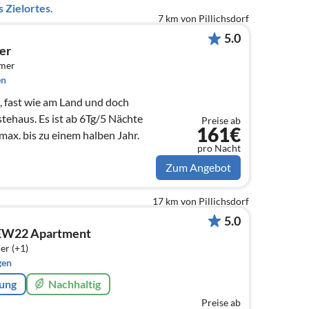
 Zielortes.
7 km von Pillichsdorf
5.0
er
mmer
en
 fast wie am Land und doch
tehaus. Es ist ab 6Tg/5 Nächte
Preise ab
161€
max. bis zu einem halben Jahr.
pro Nacht
Zum Angebot
17 km von Pillichsdorf
5.0
W22 Apartment
er (+1)
gen
rung
Nachhaltig
Preise ab