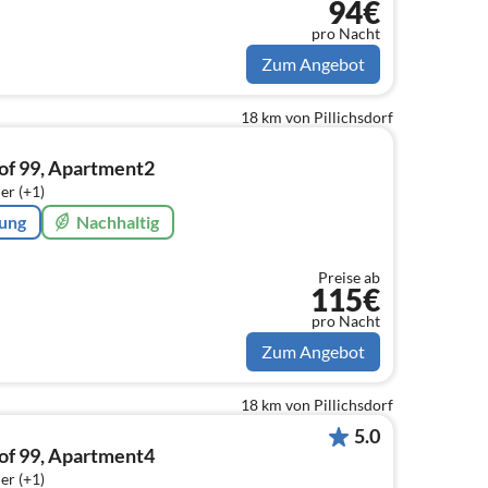
94€
pro Nacht
Zum Angebot
18 km von Pillichsdorf
of 99, Apartment2
er (+1)
rung
Nachhaltig
Preise ab
115€
pro Nacht
Zum Angebot
18 km von Pillichsdorf
5.0
of 99, Apartment4
er (+1)