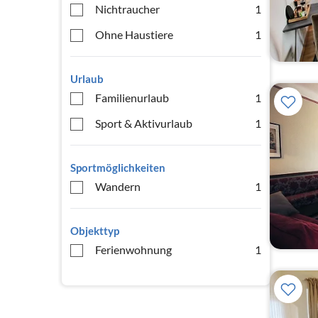
Nichtraucher
1
Ohne Haustiere
1
Urlaub
Familienurlaub
1
Sport & Aktivurlaub
1
Sportmöglichkeiten
Wandern
1
Objekttyp
Ferienwohnung
1