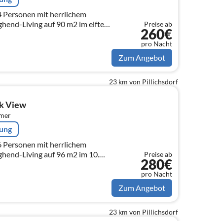
4 Personen mit herrlichem
ghend-Living auf 90 m2 im elften
Preise ab
260€
pro Nacht
Zum Angebot
23 km von Pillichsdorf
ck View
mmer
rung
6 Personen mit herrlichem
ghend-Living auf 96 m2 im 10.
Preise ab
280€
pro Nacht
Zum Angebot
23 km von Pillichsdorf