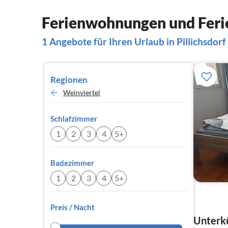
Ferienwohnungen und Ferie
1 Angebote für Ihren Urlaub in Pillichsdorf
Regionen
Weinviertel
Schlafzimmer
1
2
3
4
5+
Badezimmer
1
2
3
4
5+
Preis / Nacht
Unterkü