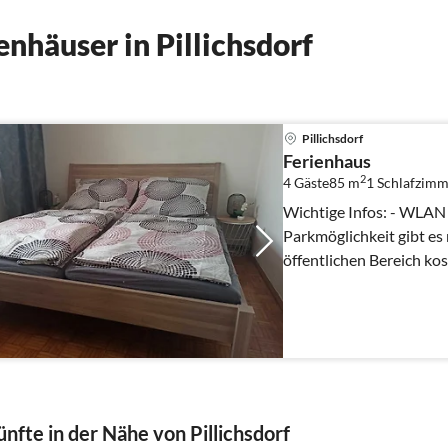
nhäuser in Pillichsdorf
Pillichsdorf
Ferienhaus
2
4 Gäste
85 m
1
Schlafzimm
Wichtige Infos: - WLAN 
Parkmöglichkeit gibt es
öffentlichen Bereich kos
Shampoo, Bettwäsc...
nfte in der Nähe von Pillichsdorf