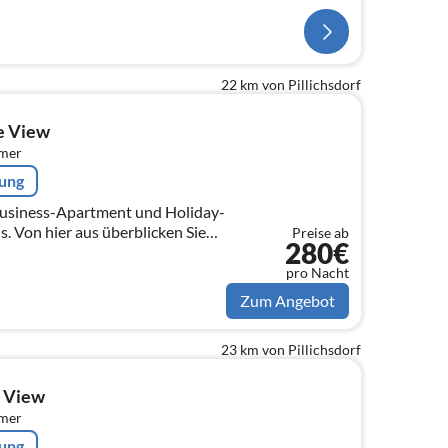
22 km von Pillichsdorf
e View
mmer
rung
usiness-Apartment und Holiday-
 Von hier aus überblicken Sie
Preise ab
280€
phansdom bis zum Kahlenberg.
pro Nacht
Zum Angebot
23 km von Pillichsdorf
s View
mmer
rung