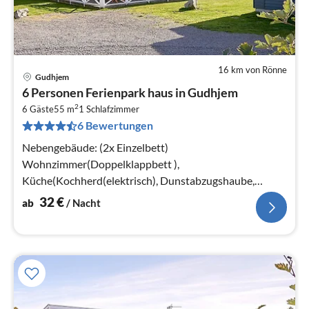
16 km von Rönne
Gudhjem
Pre
6 Personen Ferienpark haus in Gudhjem
ab
2
3
6 Gäste
55 m
1
Schlafzimmer
6 Bewertungen
pr
Na
Nebengebäude: (2x Einzelbett)
Wohnzimmer(Doppelklappbett ),
Küche(Kochherd(elektrisch), Dunstabzugshaube,
Kaffeemaschine, Spülmaschine, Kühlschrank(+
32
€
ab
/ Nacht
Gefrierfach)