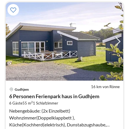
16 km von Rönne
Gudhjem
6 Personen Ferienpark haus in Gudhjem
2
6 Gäste
55 m
1
Schlafzimmer
Nebengebäude: (2x Einzelbett)
Wohnzimmer(Doppelklappbett ),
Küche(Kochherd(elektrisch), Dunstabzugshaube,