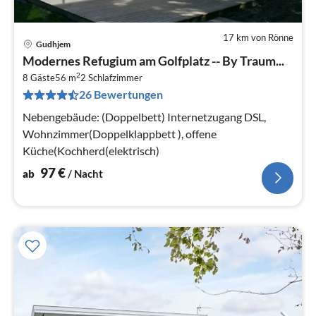
17 km von Rönne
Gudhjem
Pre
Modernes Refugium am Golfplatz -- By Traum...
ab
2
9
8 Gäste
56 m
2
Schlafzimmer
26 Bewertungen
pr
Na
Nebengebäude: (Doppelbett) Internetzugang DSL,
Wohnzimmer(Doppelklappbett ), offene
Küche(Kochherd(elektrisch)
97
€
ab
/ Nacht