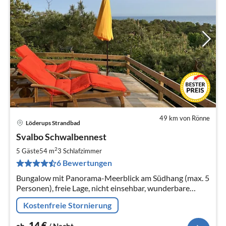
49 km von Rönne
Löderups Strandbad
Pre
Svalbo Schwalbennest
ab
1
2
5 Gäste
54 m
3
Schlafzimmer
pr
6 Bewertungen
Na
Bungalow mit Panorama-Meerblick am Südhang (max. 5
Personen), freie Lage, nicht einsehbar, wunderbare
Aussicht, mehrere Terrassen, Naturgrundstück oberhalb
Kostenfreie Stornierung
anderer Ferienhäuser
14
€
ab
/ Nacht