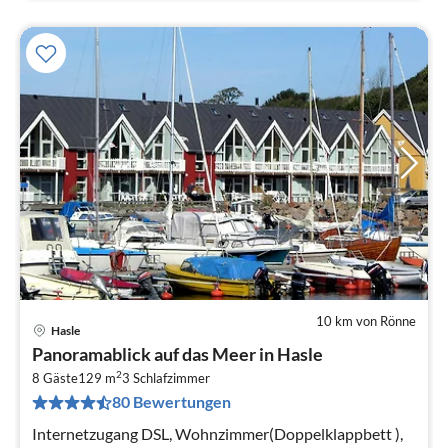
10 km von Rönne
Hasle
Pre
Panoramablick auf das Meer in Hasle
ab
2
9
8 Gäste
129 m
3
Schlafzimmer
80 Bewertungen
pr
Na
Internetzugang DSL, Wohnzimmer(Doppelklappbett ),