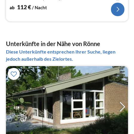
Wohn-/Schlafzimmer(TV, Herd(Holz), Stereoanlage)
112
€
ab
/ Nacht
Unterkünfte in der Nähe von Rönne
Diese Unterkünfte entsprechen Ihrer Suche, liegen
jedoch außerhalb des Zielortes.