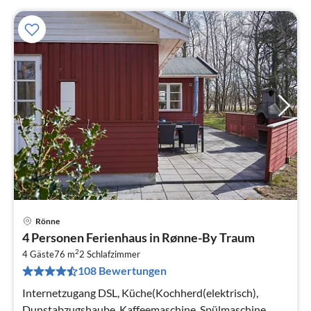
Rönne
Pre
4 Personen Ferienhaus in Rønne-By Traum
ab
2
5
4 Gäste
76 m
2
Schlafzimmer
108 Bewertungen
pr
Na
Internetzugang DSL, Küche(Kochherd(elektrisch),
Dunstabzugshaube, Kaffeemaschine, Spülmaschine,