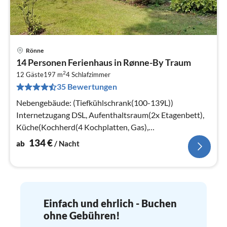
Rönne
Pre
14 Personen Ferienhaus in Rønne-By Traum
ab
2
1
12 Gäste
197 m
4
Schlafzimmer
35 Bewertungen
pr
Na
Nebengebäude: (Tiefkühlschrank(100-139L))
Internetzugang DSL, Aufenthaltsraum(2x Etagenbett),
Küche(Kochherd(4 Kochplatten, Gas),
Kochherd(Induktion)
134
€
ab
/ Nacht
Einfach und ehrlich - Buchen
ohne Gebühren!