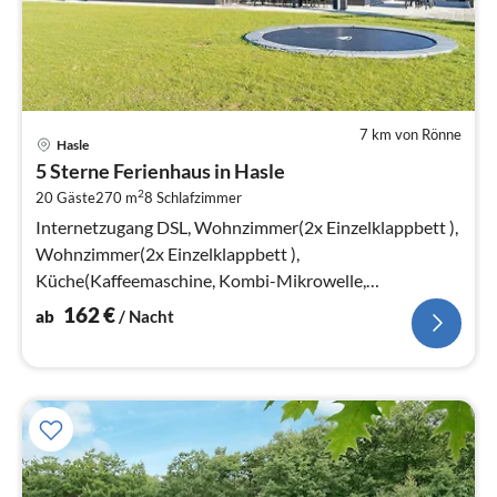
7 km von Rönne
Pre
Hasle
ab
5 Sterne Ferienhaus in Hasle
1
2
20 Gäste
270 m
8
Schlafzimmer
pr
Na
Internetzugang DSL, Wohnzimmer(2x Einzelklappbett ),
Wohnzimmer(2x Einzelklappbett ),
Küche(Kaffeemaschine, Kombi-Mikrowelle,
Spülmaschine, Kühlschrank, Tiefkühlschrank(> 250L)
162
€
ab
/ Nacht