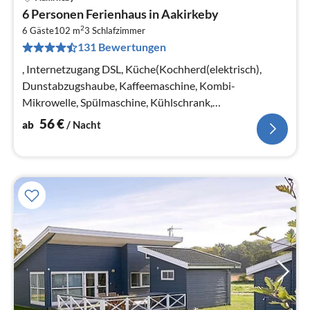
Pre
6 Personen Ferienhaus in Aakirkeby
ab
2
5
6 Gäste
102 m
3
Schlafzimmer
131 Bewertungen
pr
Na
, Internetzugang DSL, Küche(Kochherd(elektrisch),
Dunstabzugshaube, Kaffeemaschine, Kombi-
Mikrowelle, Spülmaschine, Kühlschrank,
Tiefkühlschrank(1-59L))
56
€
ab
/ Nacht