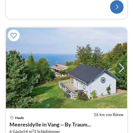
Kaffeemaschine, Spülmaschine, Kühlschrank(+
Gefrierfach)
16 km von Rönne
Hasle
Pre
Meeresidylle in Vang -- By Traum...
ab
2
6 Gäste
54 m
3
Schlafzimmer