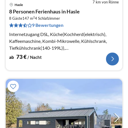
7 km von Rönne
Hasle
Pre
8 Personen Ferienhaus in Hasle
ab
2
7
8 Gäste
147 m
4
Schlafzimmer
9 Bewertungen
pr
Na
Internetzugang DSL, Küche(Kochherd(elektrisch),
Kaffeemaschine, Kombi-Mikrowelle, Kühlschrank,
Tiefkühlschrank(140-199L)),
Wohn-/Schlafzimmer(TV(Kabel)),
73
€
ab
/ Nacht
Schlafzimmer(Doppelbett)