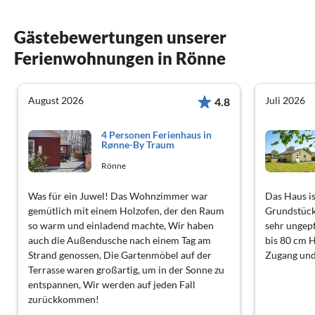
Gästebewertungen unserer
Ferienwohnungen in Rönne
August 2026
Juli 2026
4.8
4 Personen Ferienhaus in
Rønne-By Traum
Rönne
Was für ein Juwel! Das Wohnzimmer war
Das Haus is
gemütlich mit einem Holzofen, der den Raum
Grundstück
so warm und einladend machte, Wir haben
sehr ungepf
auch die Außendusche nach einem Tag am
bis 80 cm H
Strand genossen, Die Gartenmöbel auf der
Zugang und
Terrasse waren großartig, um in der Sonne zu
entspannen, Wir werden auf jeden Fall
zurückkommen!