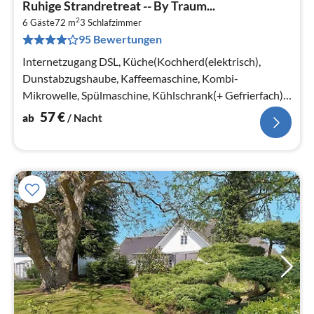
Ruhige Strandretreat -- By Traum...
ab
2
5
6 Gäste
72 m
3
Schlafzimmer
95 Bewertungen
pr
Na
Internetzugang DSL, Küche(Kochherd(elektrisch),
Dunstabzugshaube, Kaffeemaschine, Kombi-
Mikrowelle, Spülmaschine, Kühlschrank(+ Gefrierfach)),
Wohn-/Schlafzimmer(22 m2)
57
€
ab
/ Nacht