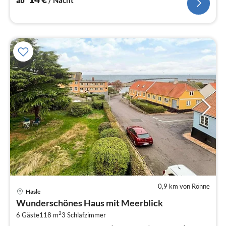
0,9 km von Rönne
Pre
Hasle
ab
Wunderschönes Haus mit Meerblick
1
2
6 Gäste
118 m
3
Schlafzimmer
pr