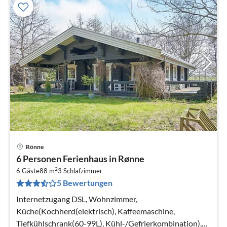
Rönne
Pre
6 Personen Ferienhaus in Rønne
ab
2
1
6 Gäste
88 m
3
Schlafzimmer
5 Bewertungen
pr
Na
Internetzugang DSL, Wohnzimmer,
Küche(Kochherd(elektrisch), Kaffeemaschine,
Tiefkühlschrank(60-99L), Kühl-/Gefrierkombination),