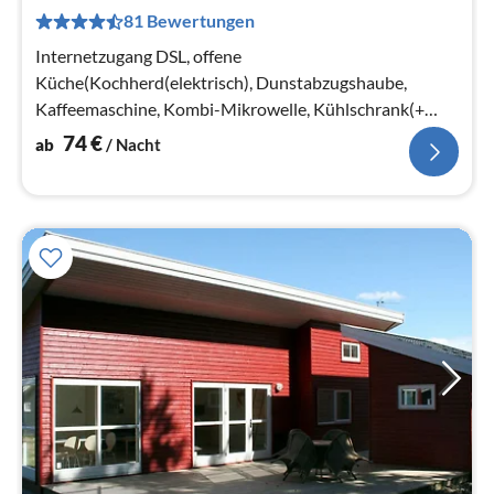
7
81 Bewertungen
pr
Na
Internetzugang DSL, offene
Küche(Kochherd(elektrisch), Dunstabzugshaube,
Kaffeemaschine, Kombi-Mikrowelle, Kühlschrank(+
Gefrierfach)), Wohn-/Schlafzimmer(20 m2)
74
€
ab
/ Nacht