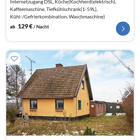
Na
Internetzugang DSL, Küche(Kochherd(elektrisch),
Kaffeemaschine, Tiefkühlschrank(1-59L),
Kühl-/Gefrierkombination, Waschmaschine)
129
€
ab
/ Nacht