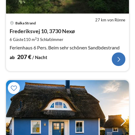
27 km von Rönne
Pre
Balka Strand
ab
2
Frederiksvej 10, 3730 Nexø
pr
2
6 Gäste
110 m
3
Schlafzimmer
Na
Ferienhaus 6 Pers. Beim sehr schönen Sandbdestrand
207
€
ab
/ Nacht