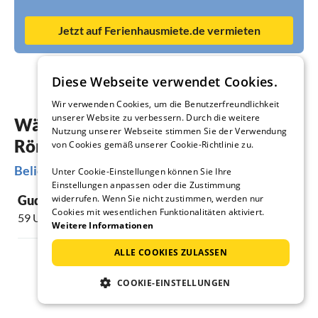
Jetzt auf Ferienhausmiete.de vermieten
Diese Webseite verwendet Cookies.
Wir verwenden Cookies, um die Benutzerfreundlichkeit
unserer Website zu verbessern. Durch die weitere
Wählen Sie aus 6 Angeboten Ihre
Nutzung unserer Webseite stimmen Sie der Verwendung
Rönne-Ferienwohnung
von Cookies gemäß unserer Cookie-Richtlinie zu.
Beliebte Regionen und Orte in Rönne
Unter Cookie-Einstellungen können Sie Ihre
Einstellungen anpassen oder die Zustimmung
Gudhjem
widerrufen. Wenn Sie nicht zustimmen, werden nur
Cookies mit wesentlichen Funktionalitäten aktiviert.
59 Unterkünfte
Weitere Informationen
ALLE COOKIES ZULASSEN
COOKIE-EINSTELLUNGEN