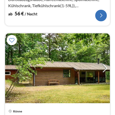
Kühlschrank, Tiefkühlschrank(1-59L)),
Wohn-/Schlafzimmer(TV, Herd(Holz)
56
€
ab
/ Nacht
Rönne
Pre