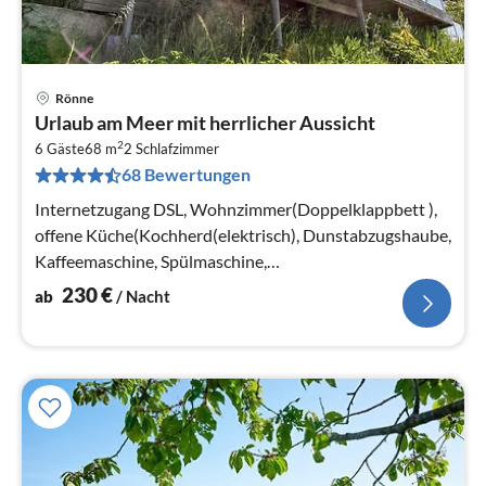
Rönne
Pre
Urlaub am Meer mit herrlicher Aussicht
ab
2
2
6 Gäste
68 m
2
Schlafzimmer
68 Bewertungen
pr
Na
Internetzugang DSL, Wohnzimmer(Doppelklappbett ),
offene Küche(Kochherd(elektrisch), Dunstabzugshaube,
Kaffeemaschine, Spülmaschine,
Kühl-/Gefrierkombination, Trockner, Waschmaschi...
230
€
ab
/ Nacht