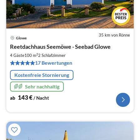
35 km von Rönne
Glowe
Pre
Reetdachhaus Seemöwe - Seebad Glowe
ab
1
2
4 Gäste
100 m
2
Schlafzimmer
pr
17 Bewertungen
Na
Kostenfreie Stornierung
Sehr nachhaltig
143
€
ab
/ Nacht