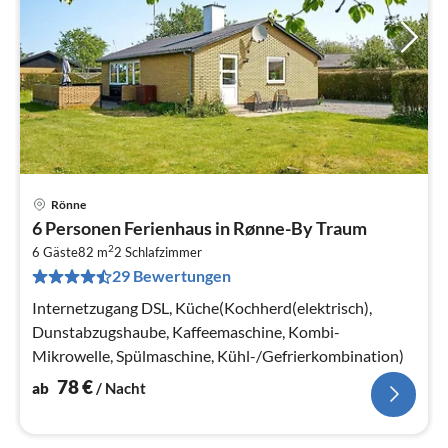
Rönne
Pre
6 Personen Ferienhaus in Rønne-By Traum
ab
2
7
6 Gäste
82 m
2
Schlafzimmer
29 Bewertungen
pr
Na
Internetzugang DSL, Küche(Kochherd(elektrisch),
Dunstabzugshaube, Kaffeemaschine, Kombi-
Mikrowelle, Spülmaschine, Kühl-/Gefrierkombination)
78
€
ab
/ Nacht