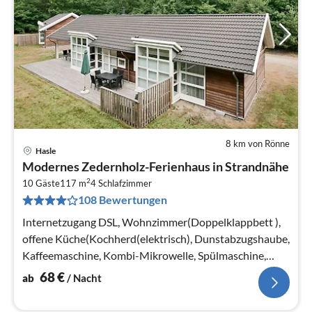
8 km von Rönne
Hasle
Pre
Modernes Zedernholz-Ferienhaus in Strandnähe
ab
2
6
10 Gäste
117 m
4
Schlafzimmer
108 Bewertungen
pr
Na
Internetzugang DSL, Wohnzimmer(Doppelklappbett ),
offene Küche(Kochherd(elektrisch), Dunstabzugshaube,
Kaffeemaschine, Kombi-Mikrowelle, Spülmaschine,
Kühlschrank(+ Gefrierfach)
68
€
ab
/ Nacht