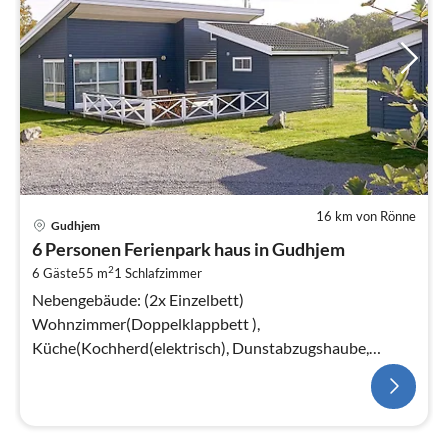
16 km von Rönne
Gudhjem
6 Personen Ferienpark haus in Gudhjem
2
6 Gäste
55 m
1
Schlafzimmer
Nebengebäude: (2x Einzelbett)
Wohnzimmer(Doppelklappbett ),
Küche(Kochherd(elektrisch), Dunstabzugshaube,
Kaffeemaschine, Spülmaschine, Kühlschrank(+
Gefrierfach)