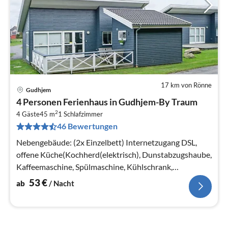
17 km von Rönne
Gudhjem
Pre
4 Personen Ferienhaus in Gudhjem-By Traum
ab
2
5
4 Gäste
45 m
1
Schlafzimmer
46 Bewertungen
pr
Na
Nebengebäude: (2x Einzelbett) Internetzugang DSL,
offene Küche(Kochherd(elektrisch), Dunstabzugshaube,
Kaffeemaschine, Spülmaschine, Kühlschrank,
Tiefkühlschrank(60-99L)
53
€
ab
/ Nacht