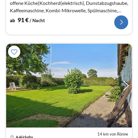
offene Küche(Kochherd(elektrisch), Dunstabzugshaube,
Kaffeemaschine, Kombi-Mikrowelle, Spülmaschine,
Kühlschrank(+ Gefrierfach)
91
€
ab
/ Nacht
14 km von Rönne
Aakirkeby