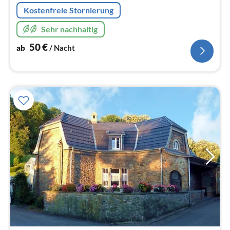
Na
Kostenfreie Stornierung
Sehr nachhaltig
50
€
ab
/ Nacht