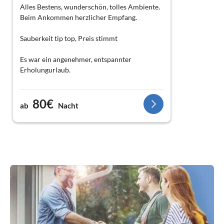
Alles Bestens, wunderschön, tolles Ambiente.
Beim Ankommen herzlicher Empfang.
Sauberkeit tip top, Preis stimmt
Es war ein angenehmer, entspannter
Erholungurlaub.
Wer Wandertouren liebt und auch Reiseziele
80€
zum Rhein plant, ist dieses Haus der richtige
ab
Nacht
Anlaufpunkt.