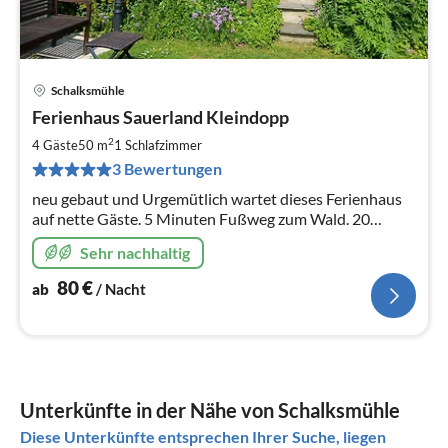
Schalksmühle
Pre
Ferienhaus Sauerland Kleindopp
ab
8
2
4 Gäste
50 m
1
Schlafzimmer
pr
3 Bewertungen
Na
neu gebaut und Urgemütlich wartet dieses Ferienhaus
auf nette Gäste. 5 Minuten Fußweg zum Wald. 20
Minuten geht man zur Glörtalsperre , ein beliebter
Sehr nachhaltig
Badesee mit Sandstrand
80
€
ab
/ Nacht
Unterkünfte in der Nähe von Schalksmühle
Diese Unterkünfte entsprechen Ihrer Suche, liegen