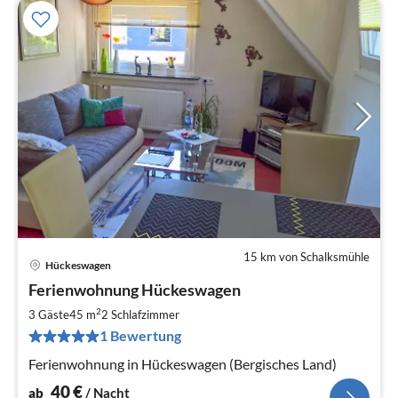
15 km von Schalksmühle
Hückeswagen
Pre
Ferienwohnung Hückeswagen
ab
4
2
3 Gäste
45 m
2
Schlafzimmer
pr
1 Bewertung
Na
Ferienwohnung in Hückeswagen (Bergisches Land)
40
€
ab
/ Nacht