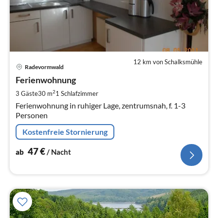
12 km von Schalksmühle
Pre
Radevormwald
ab
4
Ferienwohnung
pr
2
3 Gäste
30 m
1
Schlafzimmer
Na
Ferienwohnung in ruhiger Lage, zentrumsnah, f. 1-3
Personen
Kostenfreie Stornierung
47
€
ab
/ Nacht