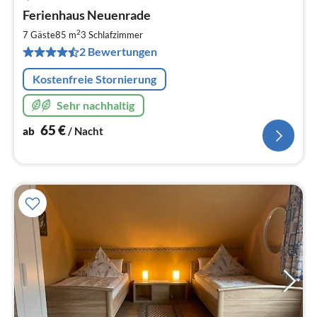
Pre
Ferienhaus Neuenrade
ab
6
2
7 Gäste
85 m
3
Schlafzimmer
pr
2 Bewertungen
Na
Kostenfreie Stornierung
Sehr nachhaltig
65
€
ab
/ Nacht