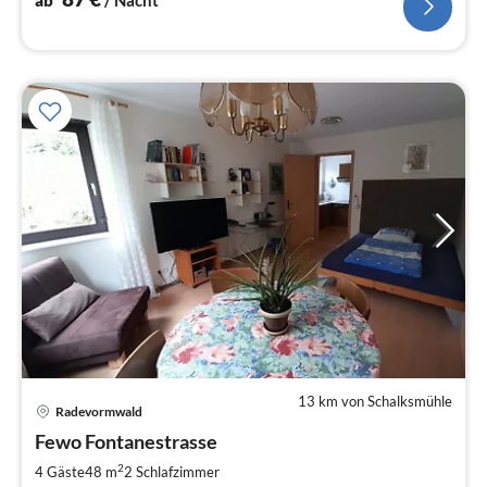
13 km von Schalksmühle
Pre
Radevormwald
ab
5
Fewo Fontanestrasse
pr
2
4 Gäste
48 m
2
Schlafzimmer