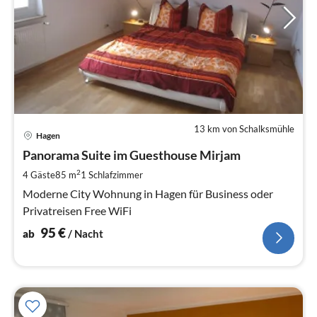
13 km von Schalksmühle
Pre
Hagen
ab
9
Panorama Suite im Guesthouse Mirjam
pr
2
4 Gäste
85 m
1
Schlafzimmer
Na
Moderne City Wohnung in Hagen für Business oder
Privatreisen Free WiFi
95
€
ab
/ Nacht