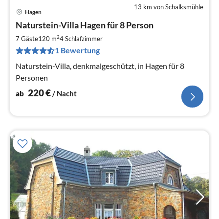
13 km von Schalksmühle
Hagen
Pre
Naturstein-Villa Hagen für 8 Person
ab
2
2
7 Gäste
120 m
4
Schlafzimmer
pr
1 Bewertung
Na
Naturstein-Villa, denkmalgeschützt, in Hagen für 8
Personen
220
€
ab
/ Nacht