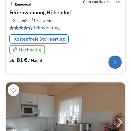
9 km von Schalksmühle
Ennepetal
Pre
Ferienwohnung Höhendorf
ab
8
2
2 Gäste
62 m
1
Schlafzimmer
pr
1 Bewertung
Na
Kostenfreie Stornierung
Nachhaltig
81
€
ab
/ Nacht