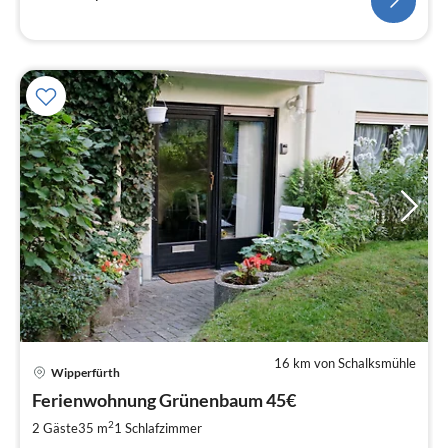
16 km von Schalksmühle
Pre
Wipperfürth
ab
5
Ferienwohnung Grünenbaum 45€
pr
2
2 Gäste
35 m
1
Schlafzimmer
Na