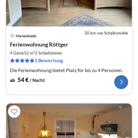
20 km von Schalksmühle
Marienheide
Pre
Ferienwohnung Röttger
ab
5
2
4 Gäste
52 m
2
Schlafzimmer
pr
1 Bewertung
Na
Die Ferienwohnung bietet Platz für bis zu 4 Personen.
54
€
ab
/ Nacht