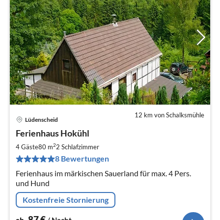
12 km von Schalksmühle
Lüdenscheid
Pre
Ferienhaus Hokühl
ab
8
2
4 Gäste
80 m
2
Schlafzimmer
pr
8 Bewertungen
Na
Ferienhaus im märkischen Sauerland für max. 4 Pers.
und Hund
Kostenfreie Stornierung
87
€
ab
/ Nacht