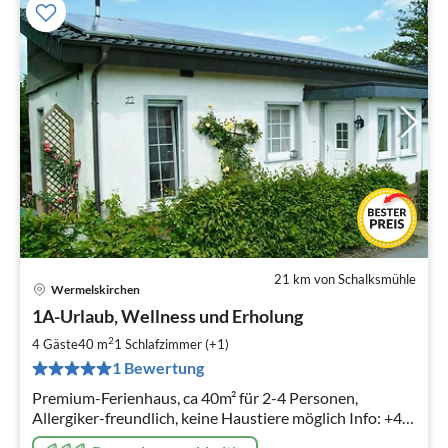
21 km von Schalksmühle
Wermelskirchen
Pre
1A-Urlaub, Wellness und Erholung
ab
5
2
4 Gäste
40 m
1
Schlafzimmer (+1)
pr
1 Bewertung
Na
Premium-Ferienhaus, ca 40m² für 2-4 Personen,
Allergiker-freundlich, keine Haustiere möglich Info: +49
177 4494392 (auch WhatsApp)