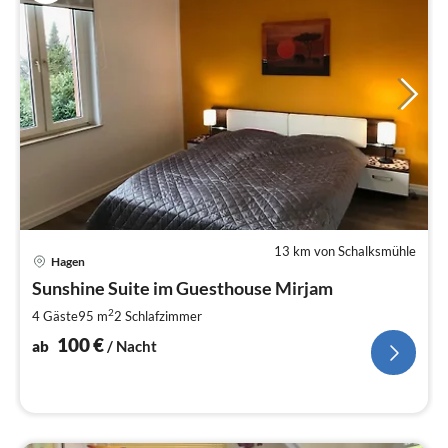
13 km von Schalksmühle
Pre
Hagen
ab
1
Sunshine Suite im Guesthouse Mirjam
pr
2
4 Gäste
95 m
2
Schlafzimmer
Na
100
€
ab
/ Nacht