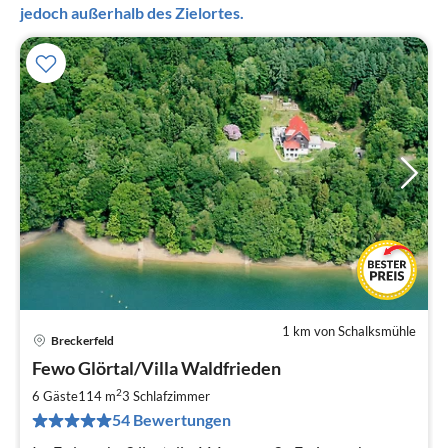
jedoch außerhalb des Zielortes.
1 km von Schalksmühle
Breckerfeld
Pre
Fewo Glörtal/Villa Waldfrieden
ab
7
2
6 Gäste
114 m
3
Schlafzimmer
pr
54 Bewertungen
Na