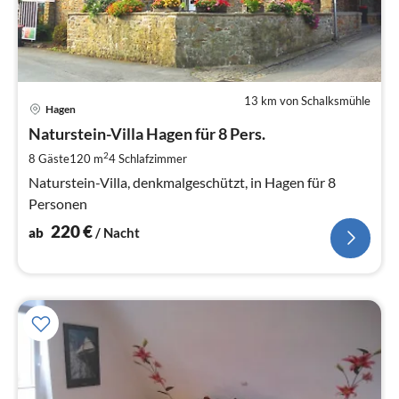
13 km von Schalksmühle
Pre
Hagen
ab
2
Naturstein-Villa Hagen für 8 Pers.
pr
2
8 Gäste
120 m
4
Schlafzimmer
Na
Naturstein-Villa, denkmalgeschützt, in Hagen für 8
Personen
220
€
ab
/ Nacht