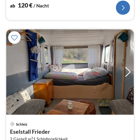
120
€
ab
/ Nacht
Pre
Schleiz
ab
Eselstall Frieder
7
2
2 Gäste
9 m
1
Schlafmöglichkeit