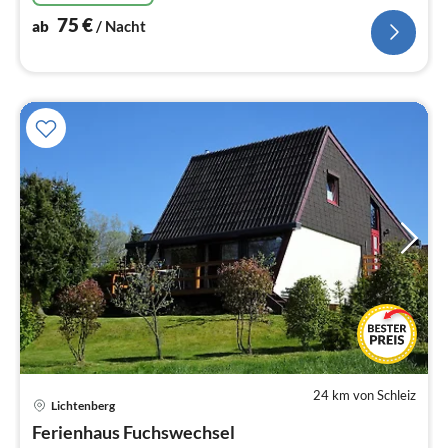
75
€
ab
/ Nacht
24 km von Schleiz
Pre
Lichtenberg
ab
9
Ferienhaus Fuchswechsel