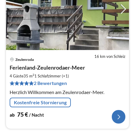
16 km von Schleiz
Zeulenroda
Pre
Ferienland-Zeulenrodaer-Meer
ab
7
2
4 Gäste
35 m
1
Schlafzimmer (+1)
pr
2 Bewertungen
Na
Herzlich Willkommen am Zeulenrodaer-Meer.
Kostenfreie Stornierung
75
€
ab
/ Nacht