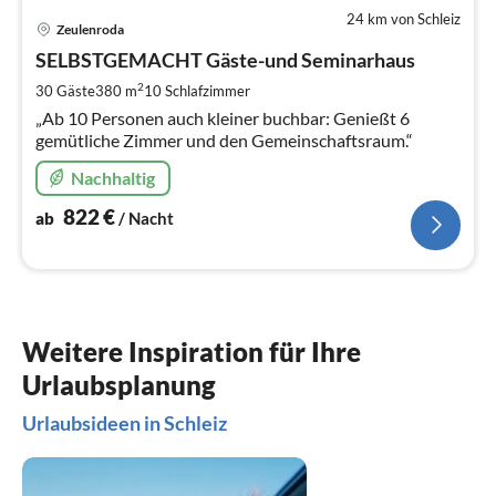
24 km von Schleiz
Pre
Zeulenroda
ab
8
SELBSTGEMACHT Gäste-und Seminarhaus
pr
2
30 Gäste
380 m
10
Schlafzimmer
Na
„Ab 10 Personen auch kleiner buchbar: Genießt 6
gemütliche Zimmer und den Gemeinschaftsraum.“
Nachhaltig
822
€
ab
/ Nacht
Weitere Inspiration für Ihre
Urlaubsplanung
Urlaubsideen in Schleiz