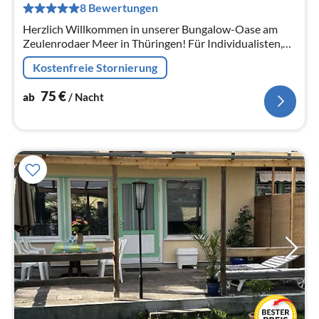
pr
8 Bewertungen
Na
Herzlich Willkommen in unserer Bungalow-Oase am
Zeulenrodaer Meer in Thüringen! Für Individualisten,
für Naturliebhaber, für alle die Entspannung und Ruhe
Kostenfreie Stornierung
suchen.
75
€
ab
/ Nacht