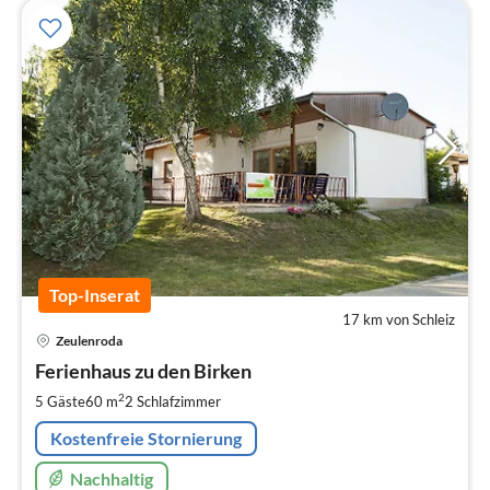
Top-Inserat
17 km von Schleiz
Pre
Zeulenroda
ab
7
Ferienhaus zu den Birken
pr
2
5 Gäste
60 m
2
Schlafzimmer
Na
Kostenfreie Stornierung
Nachhaltig