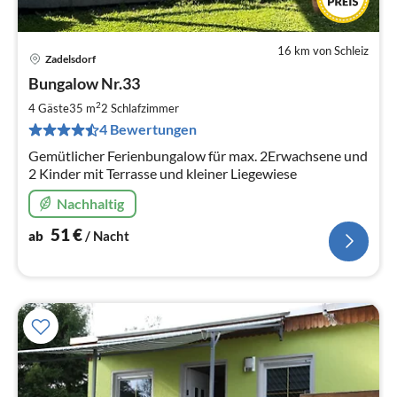
16 km von Schleiz
Zadelsdorf
Pre
Bungalow Nr.33
ab
5
2
4 Gäste
35 m
2
Schlafzimmer
pr
4 Bewertungen
Na
Gemütlicher Ferienbungalow für max. 2Erwachsene und
2 Kinder mit Terrasse und kleiner Liegewiese
Nachhaltig
51
€
ab
/ Nacht