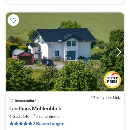
14 km von Schleiz
Remptendorf
Pre
Landhaus Mühlenblick
ab
1
2
6 Gäste
140 m
3
Schlafzimmer
pr
2 Bewertungen
Na