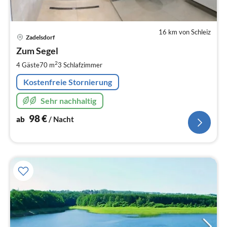
16 km von Schleiz
Pre
Zadelsdorf
ab
9
Zum Segel
pr
2
4 Gäste
70 m
3
Schlafzimmer
Na
Kostenfreie Stornierung
Sehr nachhaltig
98
€
ab
/ Nacht