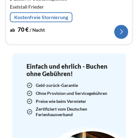
pr
Eselstall Frieder
Na
Kostenfreie Stornierung
70
€
ab
/ Nacht
Einfach und ehrlich - Buchen
ohne Gebühren!
Geld-zurück-Garantie
Ohne Provision und Servicegebühren
Preise wie beim Vermieter
Zertifiziert vom Deutschen
Ferienhausverband