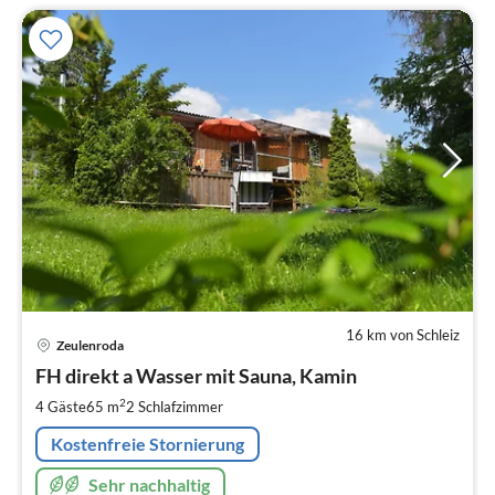
16 km von Schleiz
Pre
Zeulenroda
ab
1
FH direkt a Wasser mit Sauna, Kamin
pr
2
4 Gäste
65 m
2
Schlafzimmer
Na
Kostenfreie Stornierung
Sehr nachhaltig