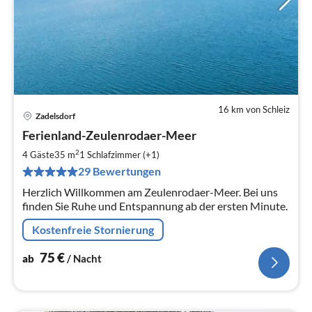
16 km von Schleiz
Zadelsdorf
Pre
Ferienland-Zeulenrodaer-Meer
ab
7
2
4 Gäste
35 m
1
Schlafzimmer (+1)
pr
29 Bewertungen
Na
Herzlich Willkommen am Zeulenrodaer-Meer. Bei uns
finden Sie Ruhe und Entspannung ab der ersten Minute.
Kostenfreie Stornierung
75
€
ab
/ Nacht