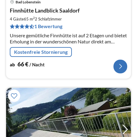
Bad Lobenstein
Pre
Finnhütte Landblick Saaldorf
ab
6
2
4 Gäste
65 m
2
Schlafzimmer
pr
1 Bewertung
Na
Unsere gemütliche Finnhütte ist auf 2 Etagen und bietet
Erholung in der wunderschönen Natur direkt am
Waldrand des Muckenbergs im Saaleland und 3 min
Kostenfreie Stornierung
vom Saalestrand entfernt.
66
€
ab
/ Nacht