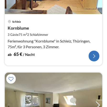
Pre
Schleiz
ab
6
Kornblume
pr
2
3 Gäste
75 m
2
Schlafzimmer
Na
Ferienwohnung "Kornblume" in Schleiz, Thüringen,
75m², für 3 Personen, 3 Zimmer.
65
€
ab
/ Nacht