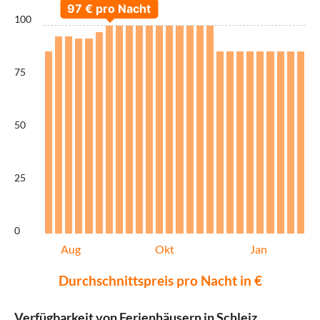
100
75
50
25
0
Aug
Okt
Jan
Durchschnittspreis pro Nacht in €
Verfügbarkeit von Ferienhäusern in Schleiz