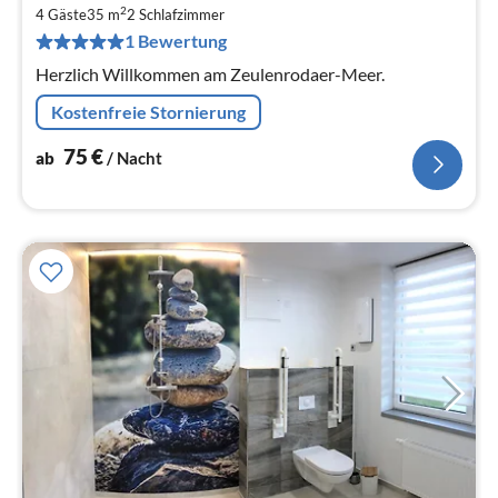
7
2
4 Gäste
35 m
2
Schlafzimmer
pr
1 Bewertung
Na
Herzlich Willkommen am Zeulenrodaer-Meer.
Kostenfreie Stornierung
75
€
ab
/ Nacht