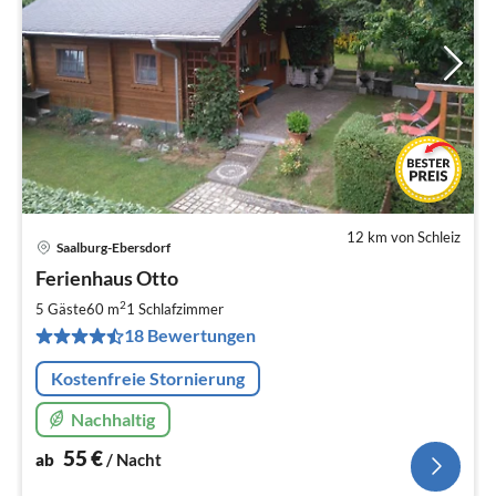
12 km von Schleiz
Saalburg-Ebersdorf
Pre
Ferienhaus Otto
ab
5
2
5 Gäste
60 m
1
Schlafzimmer
pr
18 Bewertungen
Na
Kostenfreie Stornierung
Nachhaltig
55
€
ab
/ Nacht