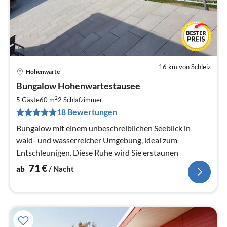
16 km von Schleiz
Hohenwarte
Pre
Bungalow Hohenwartestausee
ab
7
2
5 Gäste
60 m
2
Schlafzimmer
pr
18 Bewertungen
Na
Bungalow mit einem unbeschreiblichen Seeblick in
wald- und wasserreicher Umgebung, ideal zum
Entschleunigen. Diese Ruhe wird Sie erstaunen
71
€
ab
/ Nacht