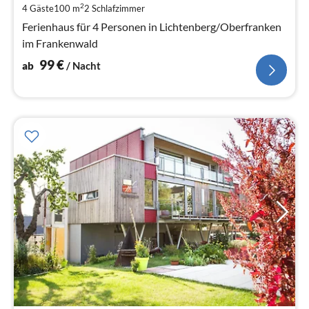
pr
2
4 Gäste
100 m
2
Schlafzimmer
Na
Ferienhaus für 4 Personen in Lichtenberg/Oberfranken
im Frankenwald
99
€
ab
/ Nacht