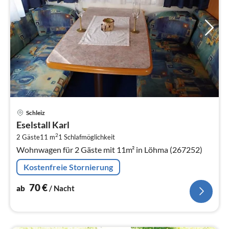
Pre
Schleiz
ab
Eselstall Karl
7
2
2 Gäste
11 m
1
Schlafmöglichkeit
pr
Wohnwagen für 2 Gäste mit 11m² in Löhma (267252)
Na
Kostenfreie Stornierung
70
€
ab
/ Nacht