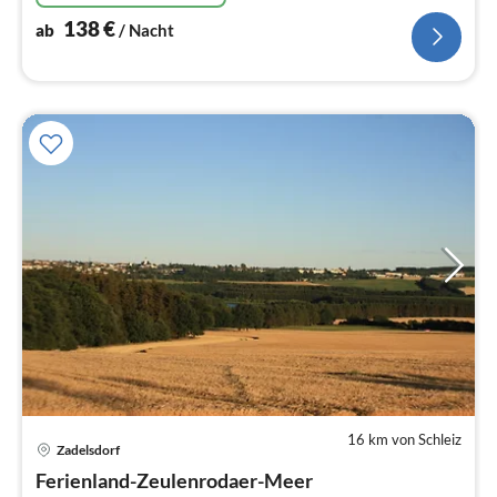
138
€
ab
/ Nacht
16 km von Schleiz
Zadelsdorf
Pre
Ferienland-Zeulenrodaer-Meer
ab