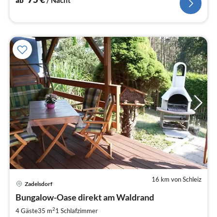
ab
/ Nacht
16 km von Schleiz
Zadelsdorf
Pre
Bungalow-Oase direkt am Waldrand
ab
7
2
4 Gäste
35 m
1
Schlafzimmer