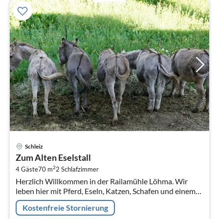
Pre
Schleiz
ab
Zum Alten Eselstall
1
2
4 Gäste
70 m
2
Schlafzimmer
pr
Herzlich Willkommen in der Railamühle Löhma. Wir
Na
leben hier mit Pferd, Eseln, Katzen, Schafen und einem
Hund in der idyllisch gelegenen Railamühle mitten in der
Kostenfreie Stornierung
Natur zwischen de...