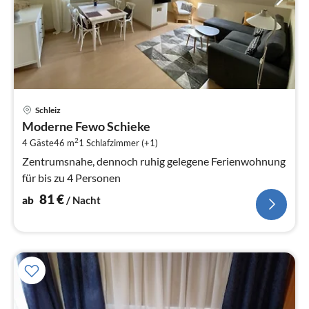
Pre
Schleiz
ab
Moderne Fewo Schieke
8
2
4 Gäste
46 m
1
Schlafzimmer (+1)
pr
Na
Zentrumsnahe, dennoch ruhig gelegene Ferienwohnung
für bis zu 4 Personen
81
€
ab
/ Nacht