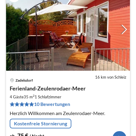
16 km von Schleiz
Zadelsdorf
Pre
Ferienland-Zeulenrodaer-Meer
ab
7
2
4 Gäste
35 m
1
Schlafzimmer
pr
10 Bewertungen
Na
Herzlich Willkommen am Zeulenrodaer-Meer.
Kostenfreie Stornierung
75
€