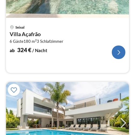
Pre
Seixal
ab
Villa Açafrão
3
2
6 Gäste
180 m
3
Schlafzimmer
pr
Na
324
€
ab
/ Nacht