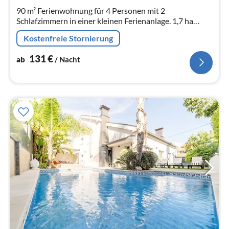
Na
90 m² Ferienwohnung für 4 Personen mit 2
Schlafzimmern in einer kleinen Ferienanlage. 1,7 ha
Garten mit großem Pool und vielen Terrassen. 50km
Kostenfreie Stornierung
Panoramablick auf die Südküste.
131
€
ab
/ Nacht