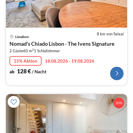
8 km von Seixal
Pre
Lissabon
ab
Nomad's Chiado Lisbon - The Ivens Signature
1
2
2 Gäste
60 m
1
Schlafzimmer
pr
Na
15% Aktion
18.08.2026 - 19.08.2026
128
€
ab
/ Nacht
20%