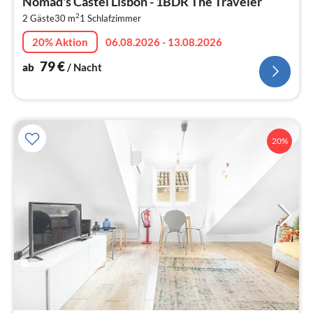
Nomad's Castel Lisbon - 1BDR The Traveler
8
2
2 Gäste
30 m
1
Schlafzimmer
pr
Na
20% Aktion
06.08.2026 - 13.08.2026
79
€
ab
/ Nacht
20%