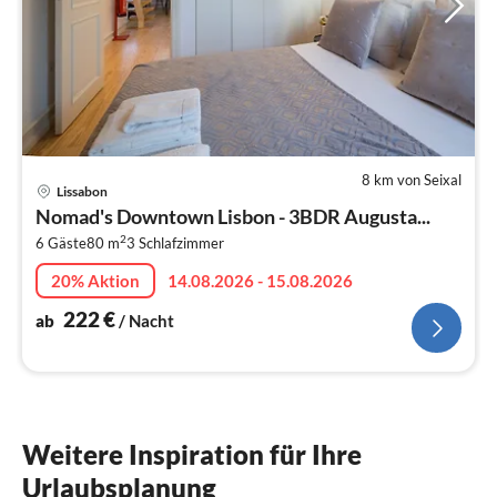
8 km von Seixal
Pre
Lissabon
ab
Nomad's Downtown Lisbon - 3BDR Augusta...
2
2
6 Gäste
80 m
3
Schlafzimmer
pr
Na
20% Aktion
14.08.2026 - 15.08.2026
222
€
ab
/ Nacht
Weitere Inspiration für Ihre
Urlaubsplanung