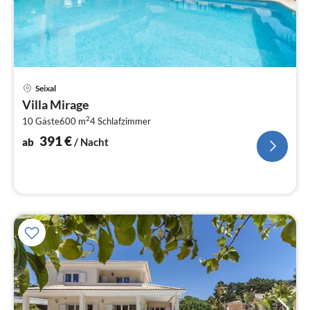
Pre
Seixal
ab
Villa Mirage
3
2
10 Gäste
600 m
4
Schlafzimmer
pr
Na
391
€
ab
/ Nacht