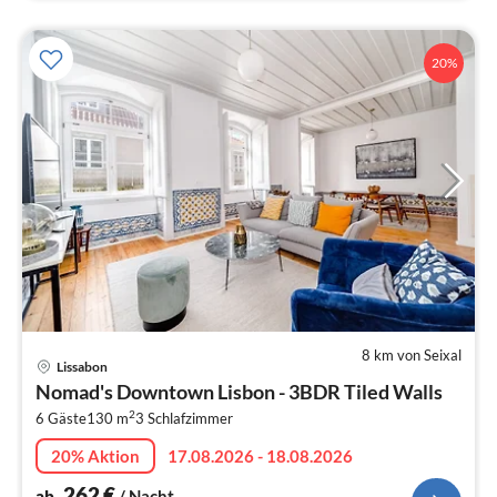
20%
8 km von Seixal
Pre
Lissabon
ab
Nomad's Downtown Lisbon - 3BDR Tiled Walls
2
2
6 Gäste
130 m
3
Schlafzimmer
pr
Na
20% Aktion
17.08.2026 - 18.08.2026
262
€
ab
/ Nacht