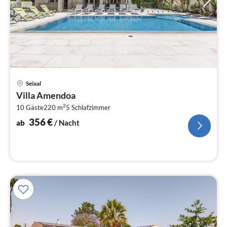
Pre
Seixal
ab
Villa Amendoa
3
2
10 Gäste
220 m
5
Schlafzimmer
pr
Na
356
€
ab
/ Nacht