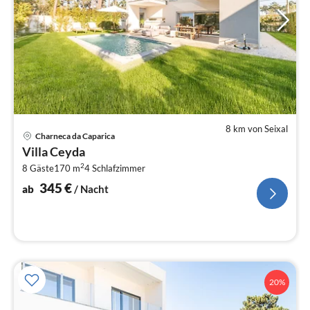
8 km von Seixal
Pre
Charneca da Caparica
ab
Villa Ceyda
3
2
8 Gäste
170 m
4
Schlafzimmer
pr
Na
345
€
ab
/ Nacht
20%