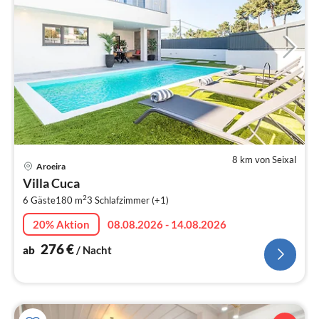
8 km von Seixal
Pre
Aroeira
ab
Villa Cuca
2
2
6 Gäste
180 m
3
Schlafzimmer (+1)
pr
Na
20% Aktion
08.08.2026 - 14.08.2026
276
€
ab
/ Nacht