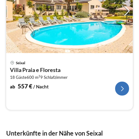
Pre
Seixal
ab
Villa Praia e Floresta
5
2
18 Gäste
600 m
9
Schlafzimmer
pr
Na
557
€
ab
/ Nacht
Unterkünfte in der Nähe von Seixal