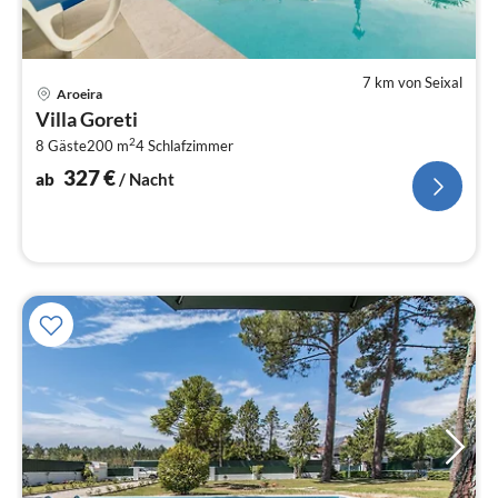
7 km von Seixal
Pre
Aroeira
ab
Villa Goreti
3
2
8 Gäste
200 m
4
Schlafzimmer
pr
Na
327
€
ab
/ Nacht