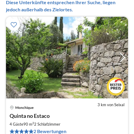
Diese Unterkünfte entsprechen Ihrer Suche, liegen
jedoch außerhalb des Zielortes.
3 km von Seixal
Monchique
Pre
Quinta no Estaco
ab
1
2
4 Gäste
90 m
2
Schlafzimmer
pr
2 Bewertungen