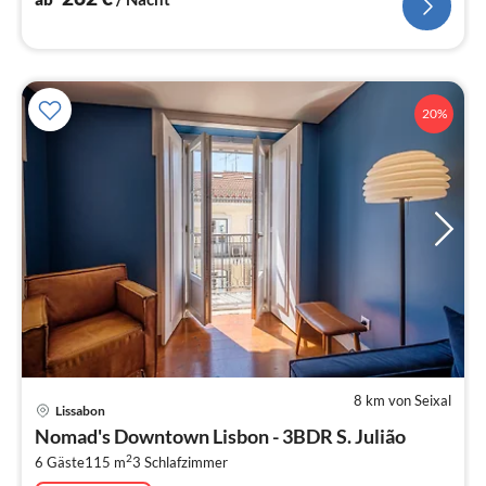
20%
8 km von Seixal
Pre
Lissabon
ab
Nomad's Downtown Lisbon - 3BDR S. Julião
1
2
6 Gäste
115 m
3
Schlafzimmer
pr