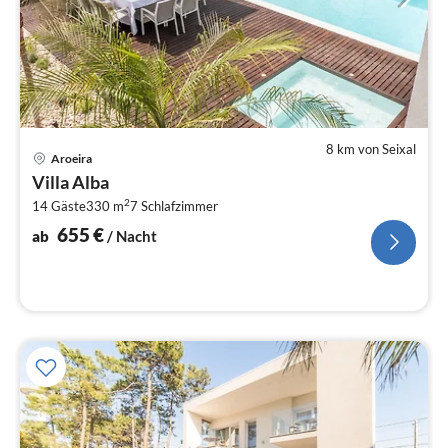
8 km von Seixal
Pre
Aroeira
ab
Villa Alba
6
2
14 Gäste
330 m
7
Schlafzimmer
pr
Na
655
€
ab
/ Nacht