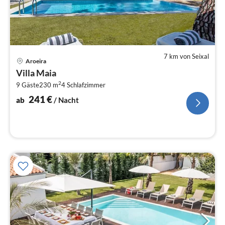
7 km von Seixal
Pre
Aroeira
ab
Villa Maia
2
2
9 Gäste
230 m
4
Schlafzimmer
pr
Na
241
€
ab
/ Nacht