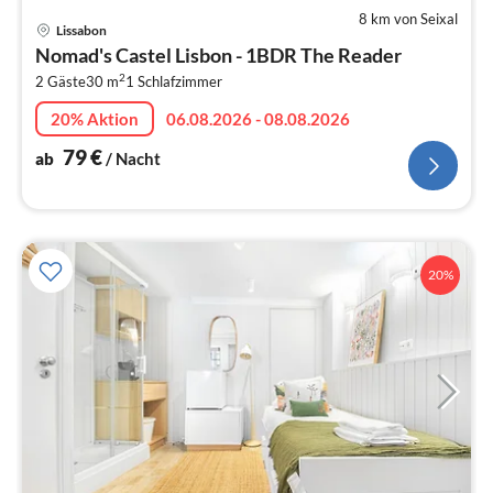
8 km von Seixal
Pre
Lissabon
ab
Nomad's Castel Lisbon - 1BDR The Reader
8
2
2 Gäste
30 m
1
Schlafzimmer
pr
Na
20% Aktion
06.08.2026 - 08.08.2026
79
€
ab
/ Nacht
20%