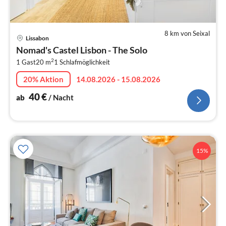
8 km von Seixal
Pre
Lissabon
ab
Nomad's Castel Lisbon - The Solo
4
2
1 Gast
20 m
1
Schlafmöglichkeit
pr
Na
20% Aktion
14.08.2026 - 15.08.2026
40
€
ab
/ Nacht
15%