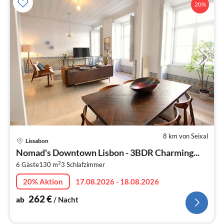
20%
8 km von Seixal
Pre
Lissabon
ab
Nomad's Downtown Lisbon - 3BDR Charming...
2
2
6 Gäste
130 m
3
Schlafzimmer
pr
Na
20% Aktion
17.08.2026 - 18.08.2026
262
€
ab
/ Nacht