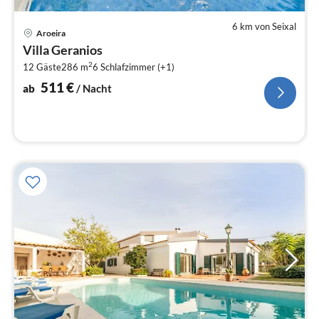
6 km von Seixal
Pre
Aroeira
ab
Villa Geranios
5
2
12 Gäste
286 m
6
Schlafzimmer (+1)
pr
Na
511
€
ab
/ Nacht