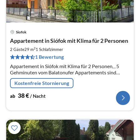
Siofok
Pre
Appartement in Siófok mit Klima für 2 Personen
ab
3
2
2 Gäste
29 m
1
Schlafzimmer
pr
1 Bewertung
Na
Appartement in Siófok mit Klima für 2 Personen, , 5
Gehminuten vom Balatonufer Appartements sind
komfortabel,schön eingerichtet.
Kostenfreie Stornierung
38
€
ab
/ Nacht