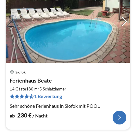
Siofok
Pre
Ferienhaus Beate
ab
2
2
14 Gäste
180 m
5
Schlafzimmer
pr
1 Bewertung
Na
Sehr schöne Ferienhaus in Siofok mit POOL
230
€
ab
/ Nacht