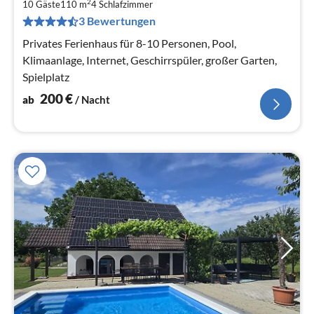
2
2
10 Gäste
110 m
4
Schlafzimmer
pr
3 Bewertungen
Na
Privates Ferienhaus für 8-10 Personen, Pool,
Klimaanlage, Internet, Geschirrspüler, großer Garten,
Spielplatz
200
€
ab
/ Nacht