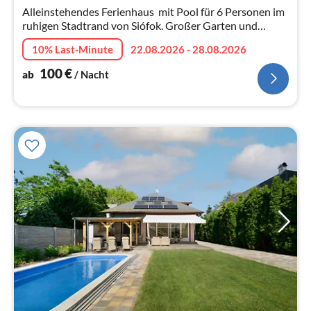
Na
Alleinstehendes Ferienhaus mit Pool für 6 Personen im
ruhigen Stadtrand von Siófok. Großer Garten und
Terrasse, Parkplatz, Klimaanlage, Internet.
10% Last-Minute
22.08.2026 - 28.08.2026
100
€
ab
/ Nacht