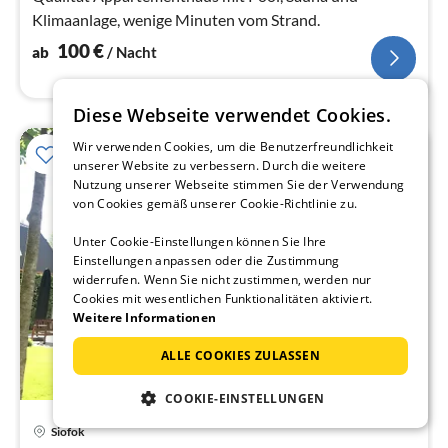
Klimaanlage, wenige Minuten vom Strand.
100
€
ab
/ Nacht
Diese Webseite verwendet Cookies.
Wir verwenden Cookies, um die Benutzerfreundlichkeit
unserer Website zu verbessern. Durch die weitere
Nutzung unserer Webseite stimmen Sie der Verwendung
von Cookies gemäß unserer Cookie-Richtlinie zu.
Unter Cookie-Einstellungen können Sie Ihre
Einstellungen anpassen oder die Zustimmung
widerrufen. Wenn Sie nicht zustimmen, werden nur
Cookies mit wesentlichen Funktionalitäten aktiviert.
Weitere Informationen
ALLE COOKIES ZULASSEN
COOKIE-EINSTELLUNGEN
Siofok
Pre