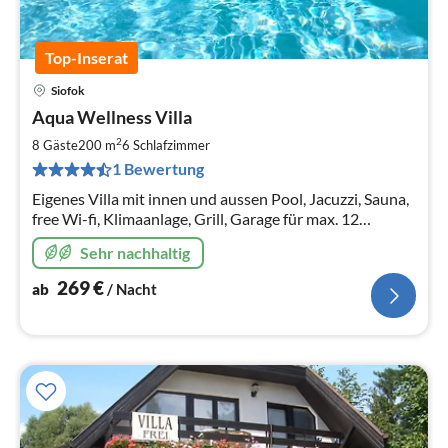
Top-Inserat
Siofok
Pre
Aqua Wellness Villa
ab
2
2
8 Gäste
200 m
6
Schlafzimmer
pr
1 Bewertung
Na
Eigenes Villa mit innen und aussen Pool, Jacuzzi, Sauna,
free Wi-fi, Klimaanlage, Grill, Garage für max. 12
Personen in Siofok
Sehr nachhaltig
269
€
ab
/ Nacht