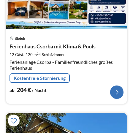
Pre
Siofok
ab
2
Ferienhaus Csorba mit Klima & Pools
pr
2
12 Gäste
120 m
4
Schlafzimmer
Na
Ferienanlage Csorba - Familienfreundliches großes
Ferienhaus
Kostenfreie Stornierung
204
€
ab
/ Nacht