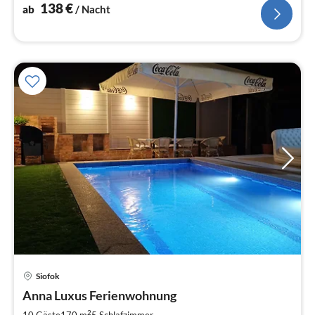
138
€
ab
/ Nacht
Siofok
Pre
Anna Luxus Ferienwohnung
ab
2
2
10 Gäste
170 m
5
Schlafzimmer