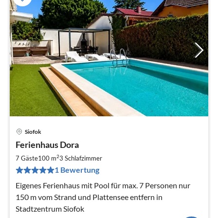
Siofok
Pre
Ferienhaus Dora
ab
1
2
7 Gäste
100 m
3
Schlafzimmer
pr
1 Bewertung
Na
Eigenes Ferienhaus mit Pool für max. 7 Personen nur
150 m vom Strand und Plattensee entfern in
Stadtzentrum Siofok