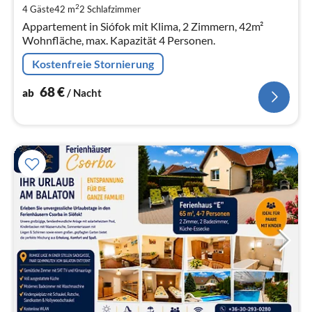
pr
2
4 Gäste
42 m
2
Schlafzimmer
Na
Appartement in Siófok mit Klima, 2 Zimmern, 42m²
Wohnfläche, max. Kapazität 4 Personen.
Kostenfreie Stornierung
68
€
ab
/ Nacht