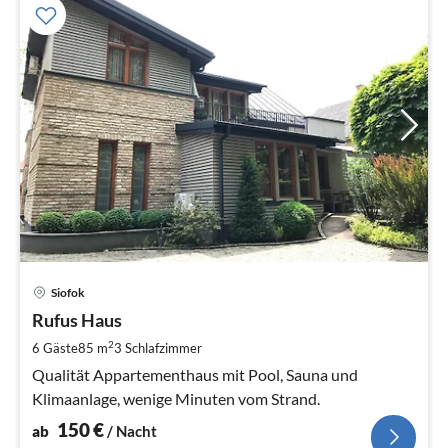
Pre
Siofok
ab
1
Rufus Haus
pr
2
6 Gäste
85 m
3
Schlafzimmer
Na
Qualität Appartementhaus mit Pool, Sauna und
Klimaanlage, wenige Minuten vom Strand.
150
€
ab
/ Nacht