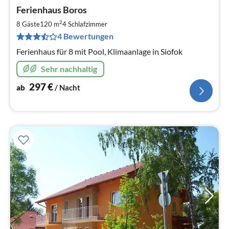
Pre
Ferienhaus Boros
ab
2
2
8 Gäste
120 m
4
Schlafzimmer
pr
4 Bewertungen
Na
Ferienhaus für 8 mit Pool, Klimaanlage in Siofok
Sehr nachhaltig
297
€
ab
/ Nacht