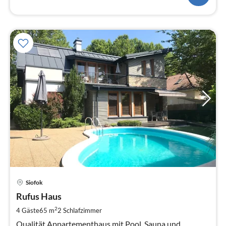
Pre
Siofok
ab
1
Rufus Haus
pr
2
4 Gäste
65 m
2
Schlafzimmer
Na
Qualität Appartementhaus mit Pool, Sauna und