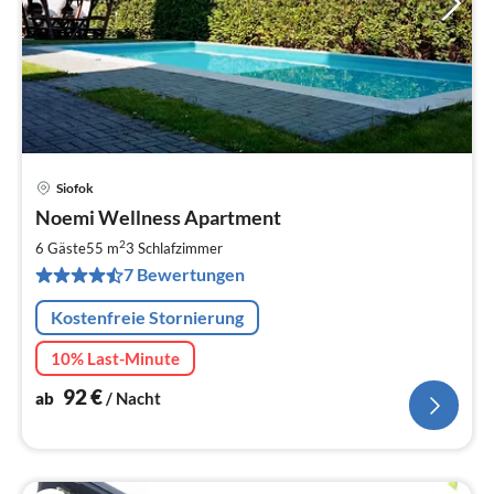
Siofok
Pre
Noemi Wellness Apartment
ab
9
2
6 Gäste
55 m
3
Schlafzimmer
pr
7 Bewertungen
Na
Kostenfreie Stornierung
10% Last-Minute
92
€
ab
/ Nacht