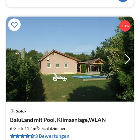
10%
Siofok
Pre
BaluLand mit Pool, Klimaanlage,WLAN
ab
1
2
6 Gäste
112 m
3
Schlafzimmer
pr
3 Bewertungen