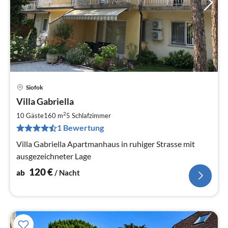
Siofok
Pre
Villa Gabriella
ab
1
2
10 Gäste
160 m
5
Schlafzimmer
pr
1 Bewertung
Na
Villa Gabriella Apartmanhaus in ruhiger Strasse mit
ausgezeichneter Lage
120
€
ab
/ Nacht