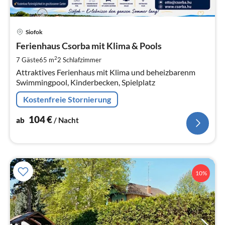
Pre
Siofok
ab
1
Ferienhaus Csorba mit Klima & Pools
pr
2
7 Gäste
65 m
2
Schlafzimmer
Na
Attraktives Ferienhaus mit Klima und beheizbarenm
Swimmingpool, Kinderbecken, Spielplatz
Kostenfreie Stornierung
104
€
ab
/ Nacht
10%