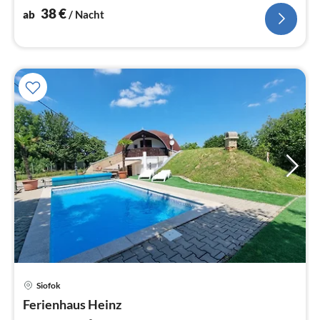
38
€
ab
/ Nacht
Siofok
Pre
Ferienhaus Heinz
ab