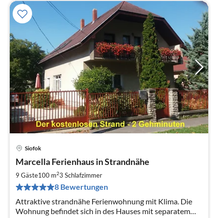
Siofok
Pre
Marcella Ferienhaus in Strandnähe
ab
1
2
9 Gäste
100 m
3
Schlafzimmer
pr
8 Bewertungen
Na
Attraktive strandnähe Ferienwohnung mit Klima. Die
Wohnung befindet sich in des Hauses mit separatem