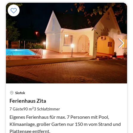
Pre
Siofok
ab
1
Ferienhaus Zita
pr
2
7 Gäste
90 m
3
Schlafzimmer
Na
Eigenes Ferienhaus für max. 7 Personen mit Pool,
Klimaanlage, großer Garten nur 150 m vom Strand und
Plattensee entfernt.