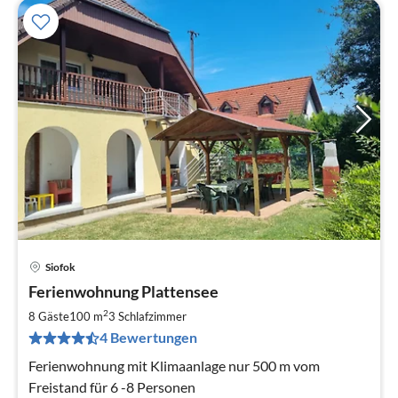
Siofok
Pre
Ferienwohnung Plattensee
ab
3
2
8 Gäste
100 m
3
Schlafzimmer
pr
4 Bewertungen
Na
Ferienwohnung mit Klimaanlage nur 500 m vom
Freistand für 6 -8 Personen