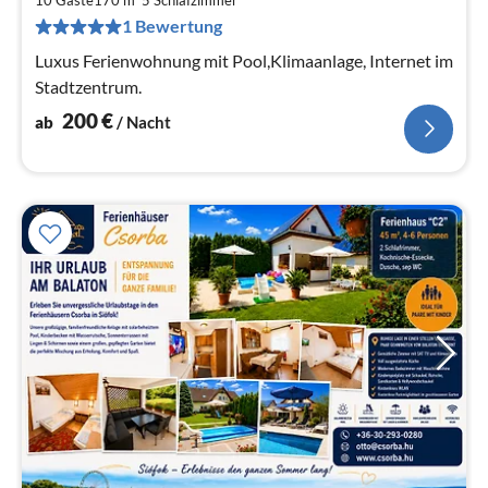
pr
1 Bewertung
Na
Luxus Ferienwohnung mit Pool,Klimaanlage, Internet im
Stadtzentrum.
200
€
ab
/ Nacht