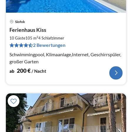
Siofok
Pre
Ferienhaus Kiss
ab
2
2
10 Gäste
105 m
4
Schlafzimmer
pr
2 Bewertungen
Na
Schwimmingpool, Klimaanlage,Internet, Geschirrspüler,
großer Garten
200
€
ab
/ Nacht