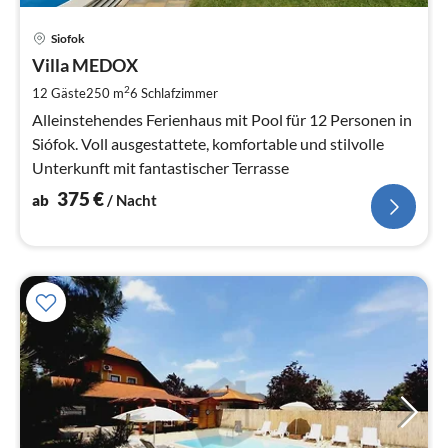
Pre
Siofok
ab
3
Villa MEDOX
pr
2
12 Gäste
250 m
6
Schlafzimmer
Na
Alleinstehendes Ferienhaus mit Pool für 12 Personen in
Siófok. Voll ausgestattete, komfortable und stilvolle
Unterkunft mit fantastischer Terrasse
375
€
ab
/ Nacht