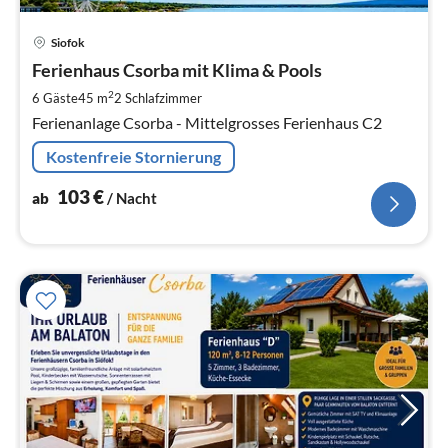
Pre
Siofok
ab
1
Ferienhaus Csorba mit Klima & Pools
pr
2
6 Gäste
45 m
2
Schlafzimmer
Na
Ferienanlage Csorba - Mittelgrosses Ferienhaus C2
Kostenfreie Stornierung
103
€
ab
/ Nacht