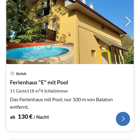
Pre
Siofok
ab
1
Ferienhaus "E" mit Pool
pr
2
11 Gäste
118 m
4
Schlafzimmer
Na
Das Ferienhaus mit Pool, nur 100 m von Balaton
entfernt.
130
€
ab
/ Nacht