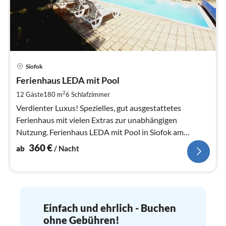
Pre
Siofok
ab
3
Ferienhaus LEDA mit Pool
pr
2
12 Gäste
180 m
6
Schlafzimmer
Na
Verdienter Luxus! Spezielles, gut ausgestattetes
Ferienhaus mit vielen Extras zur unabhängigen
Nutzung. Ferienhaus LEDA mit Pool in Siofok am
Balaton, 180qm Wohnfläche für 12 Pers.
360
€
ab
/ Nacht
Einfach und ehrlich - Buchen
ohne Gebühren!