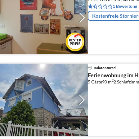
1 Bewertung
Kostenfreie Stornie
Balatonfüred
Ferienwohnung im H
2
5 Gäste
90 m
2
Schlafzimm