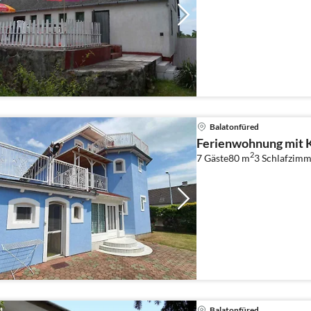
Balatonfüred
Ferienwohnung mit K
2
7 Gäste
80 m
3
Schlafzimm
Balatonfüred