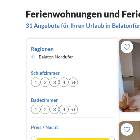
Ferienwohnungen und Ferie
31 Angebote für Ihren Urlaub in Balatonfü
Regionen
Balaton Nordufer
Schlafzimmer
1
2
3
4
5+
Badezimmer
1
2
3
4
5+
Preis / Nacht