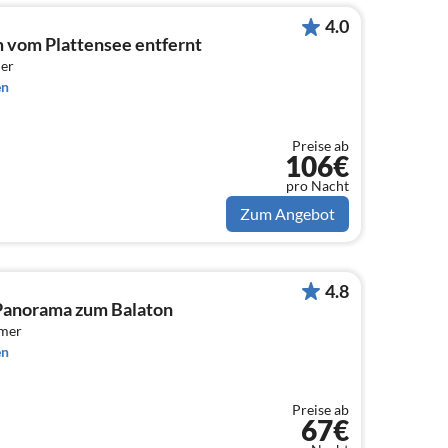
4.0
m vom Plattensee entfernt
er
en
Preise ab
106€
pro Nacht
Zum Angebot
4.8
Panorama zum Balaton
mmer
en
Preise ab
67€