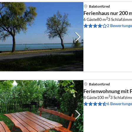
Balatonfüred
Ferienhaus nur 200 
2
6 Gäste
80 m
3
Schlafzimm
2 Bewertung
Balatonfüred
Ferienwohnung mit 
2
8 Gäste
100 m
3
Schlafzi
6 Bewertung