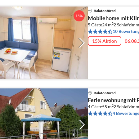
Balatonfüred
15%
Mobilehome mit Klim
2
5 Gäste
24 m
2
Schlafzimm
10 Bewertun
15% Aktion
06.08.
Balatonfüred
Ferienwohnung mit P
2
4 Gäste
55 m
2
Schlafzimm
4 Bewertung