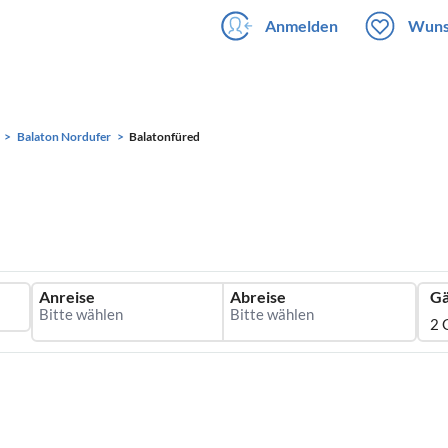
Anmelden
Wuns
Balaton Nordufer
Balatonfüred
Anreise
Abreise
Gä
2 