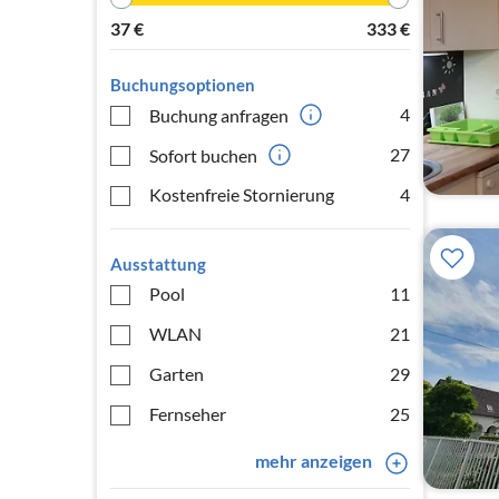
37
€
333
€
Buchungsoptionen
4
Buchung anfragen
27
Sofort buchen
Kostenfreie Stornierung
4
Ausstattung
Pool
11
WLAN
21
Garten
29
Fernseher
25
mehr anzeigen