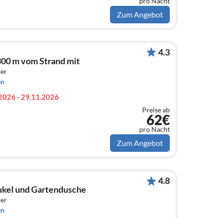
pro Nacht
Zum Angebot
4.3
00 m vom Strand mit
er
en
2026 - 29.11.2026
Preise ab
62€
pro Nacht
Zum Angebot
4.8
ukel und Gartendusche
er
en