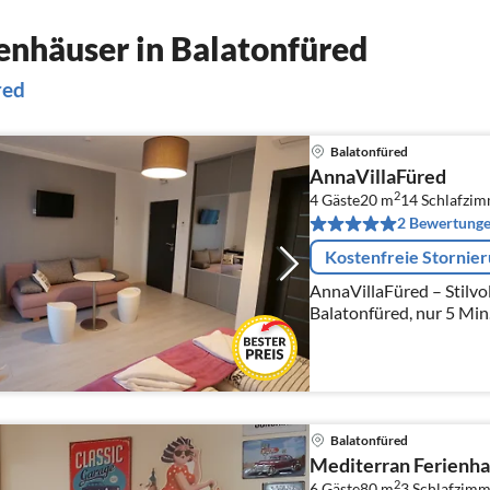
nhäuser in Balatonfüred
red
Balatonfüred
AnnaVillaFüred
2
4 Gäste
20 m
14
Schlafzi
2 Bewertung
Kostenfreie Stornie
AnnaVillaFüred – Stilvol
Balatonfüred, nur 5 Min
Balatonfüred
Mediterran Ferienha
2
6 Gäste
80 m
3
Schlafzimm