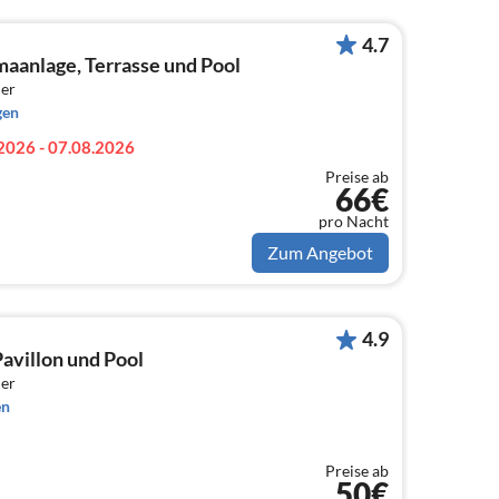
4.7
aanlage, Terrasse und Pool
er
gen
2026 - 07.08.2026
Preise ab
66€
pro Nacht
Zum Angebot
4.9
avillon und Pool
er
en
Preise ab
50€