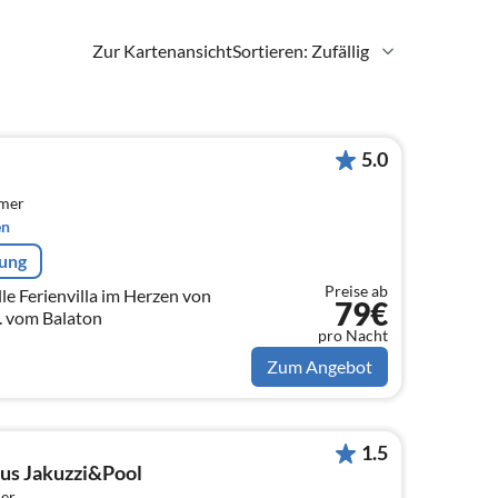
Zur Kartenansicht
Sortieren: Zufällig
5.0
mmer
en
rung
Preise ab
le Ferienvilla im Herzen von
79€
. vom Balaton
pro Nacht
Zum Angebot
1.5
us Jakuzzi&Pool
er