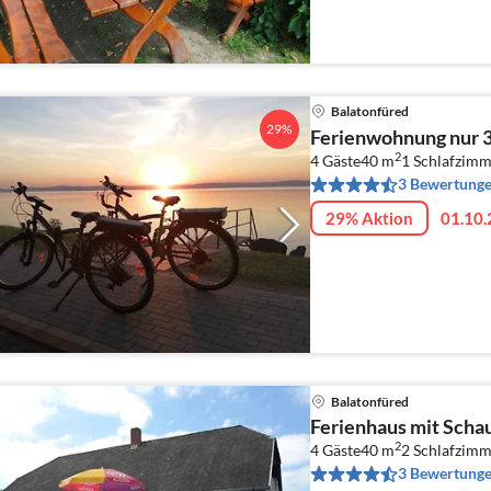
Balatonfüred
29%
Ferienwohnung nur 3
2
4 Gäste
40 m
1
Schlafzimm
3 Bewertung
29% Aktion
01.10.
Balatonfüred
Ferienhaus mit Scha
2
4 Gäste
40 m
2
Schlafzimm
3 Bewertung