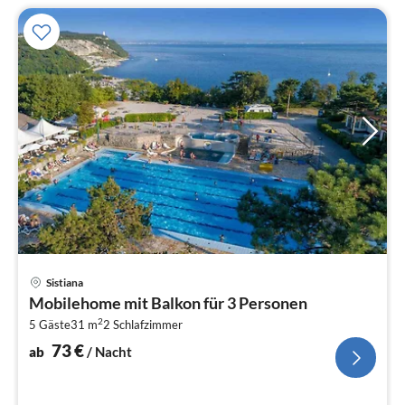
Pre
Sistiana
ab
Mobilehome mit Balkon für 3 Personen
7
2
5 Gäste
31 m
2
Schlafzimmer
pr
Na
73
€
ab
/ Nacht