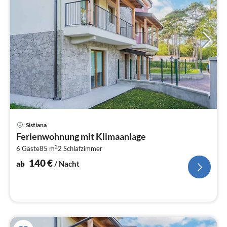
Pre
Sistiana
ab
Ferienwohnung mit Klimaanlage
1
2
6 Gäste
85 m
2
Schlafzimmer
pr
Na
140
€
ab
/ Nacht