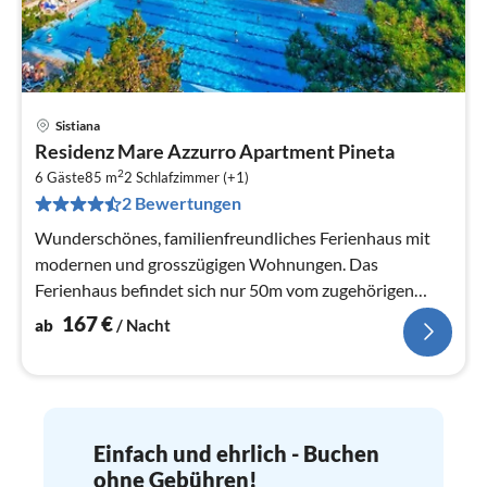
Sistiana
Pre
Residenz Mare Azzurro Apartment Pineta
ab
2
1
6 Gäste
85 m
2
Schlafzimmer (+1)
2 Bewertungen
pr
Na
Wunderschönes, familienfreundliches Ferienhaus mit
modernen und grosszügigen Wohnungen. Das
Ferienhaus befindet sich nur 50m vom zugehörigen
Mare Pineta Camping Village.
167
€
ab
/ Nacht
Einfach und ehrlich - Buchen
ohne Gebühren!