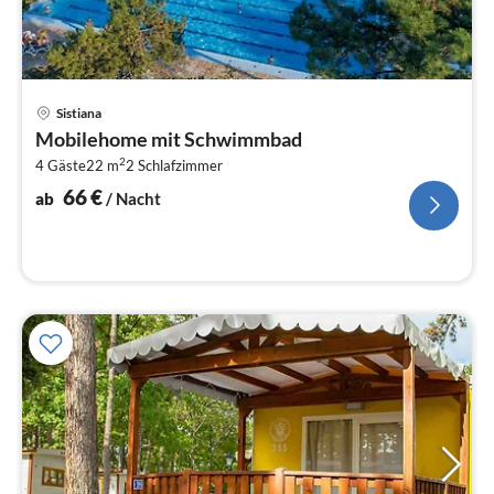
Pre
Sistiana
ab
Mobilehome mit Schwimmbad
6
2
4 Gäste
22 m
2
Schlafzimmer
pr
Na
66
€
ab
/ Nacht