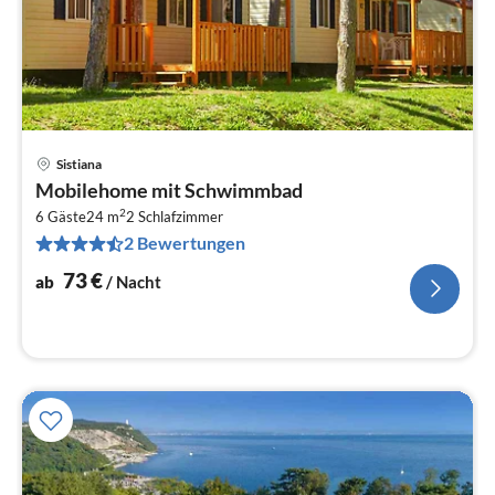
Sistiana
Pre
Mobilehome mit Schwimmbad
ab
2
7
6 Gäste
24 m
2
Schlafzimmer
2 Bewertungen
pr
Na
73
€
ab
/ Nacht