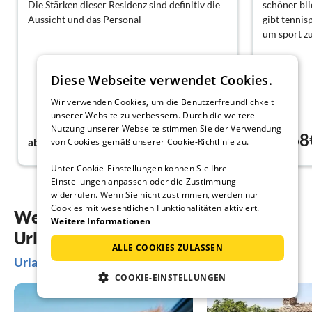
Die Stärken dieser Residenz sind definitiv die
schöner bli
Aussicht und das Personal
gibt tennis
um sport zu
Diese Webseite verwendet Cookies.
Wir verwenden Cookies, um die Benutzerfreundlichkeit
unserer Website zu verbessern. Durch die weitere
Nutzung unserer Webseite stimmen Sie der Verwendung
168€
168
von Cookies gemäß unserer Cookie-Richtlinie zu.
ab
Nacht
ab
Unter Cookie-Einstellungen können Sie Ihre
Einstellungen anpassen oder die Zustimmung
widerrufen. Wenn Sie nicht zustimmen, werden nur
Cookies mit wesentlichen Funktionalitäten aktiviert.
Weitere Inspiration für Ihre
Weitere Informationen
Urlaubsplanung
ALLE COOKIES ZULASSEN
Urlaubsideen in Sistiana
COOKIE-EINSTELLUNGEN