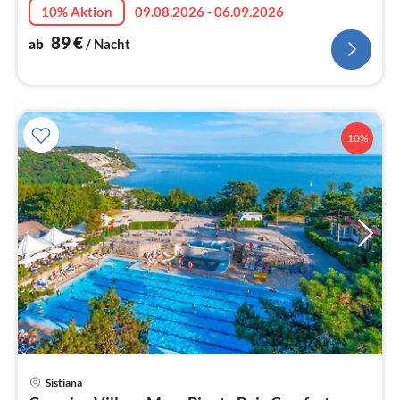
10% Aktion
09.08.2026 - 06.09.2026
Triest, innerhalb de...
89
€
ab
/ Nacht
10%
Sistiana
Pre