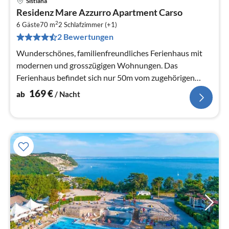
Sistiana
Pre
Residenz Mare Azzurro Apartment Carso
ab
2
1
6 Gäste
70 m
2
Schlafzimmer (+1)
2 Bewertungen
pr
Na
Wunderschönes, familienfreundliches Ferienhaus mit
modernen und grosszügigen Wohnungen. Das
Ferienhaus befindet sich nur 50m vom zugehörigen
Mare Pineta Camping Village.
169
€
ab
/ Nacht