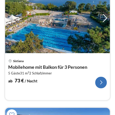
Pre
Sistiana
ab
Mobilehome mit Balkon für 3 Personen
7
2
5 Gäste
31 m
2
Schlafzimmer
pr
Na
73
€
ab
/ Nacht