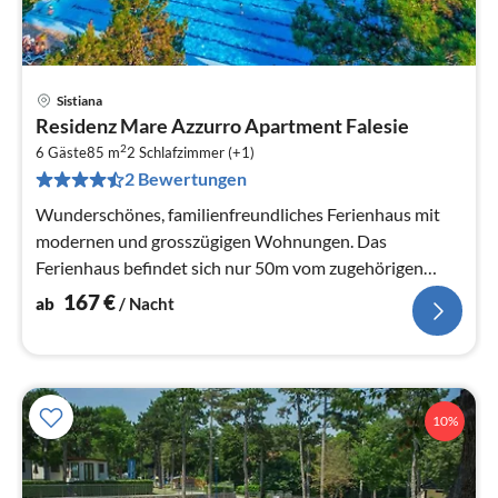
Sistiana
Pre
Residenz Mare Azzurro Apartment Falesie
ab
2
1
6 Gäste
85 m
2
Schlafzimmer (+1)
2 Bewertungen
pr
Na
Wunderschönes, familienfreundliches Ferienhaus mit
modernen und grosszügigen Wohnungen. Das
Ferienhaus befindet sich nur 50m vom zugehörigen
Mare Pineta Camping Village.
167
€
ab
/ Nacht
10%