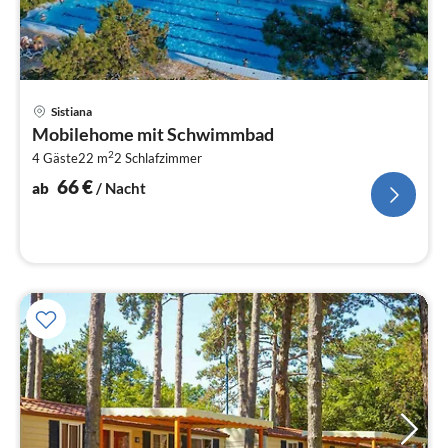
Pre
Sistiana
ab
Mobilehome mit Schwimmbad
6
2
4 Gäste
22 m
2
Schlafzimmer
pr
Na
66
€
ab
/ Nacht