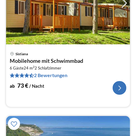
Sistiana
Pre
Mobilehome mit Schwimmbad
ab
2
7
6 Gäste
24 m
2
Schlafzimmer
2 Bewertungen
pr
Na
73
€
ab
/ Nacht