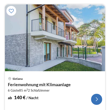
Pre
Sistiana
ab
Ferienwohnung mit Klimaanlage
1
2
6 Gäste
85 m
2
Schlafzimmer
pr
Na
140
€
ab
/ Nacht