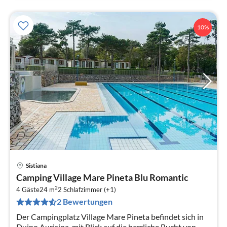
10%
Sistiana
Pre
Camping Village Mare Pineta Blu Romantic
ab
2
8
4 Gäste
24 m
2
Schlafzimmer (+1)
2 Bewertungen
pr
Na
Der Campingplatz Village Mare Pineta befindet sich in
Duino Aurisina, mit Blick auf die herrliche Bucht von