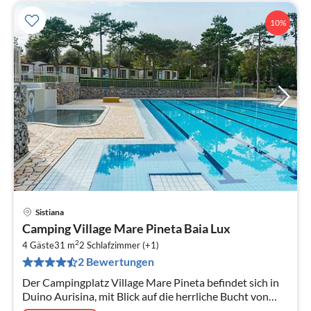
10%
Sistiana
Pre
Camping Village Mare Pineta Baia Lux
ab
2
9
4 Gäste
31 m
2
Schlafzimmer (+1)
2 Bewertungen
pr
Na
Der Campingplatz Village Mare Pineta befindet sich in
Duino Aurisina, mit Blick auf die herrliche Bucht von
Sistiana, in einzigartiger Panoramalage am Golf von