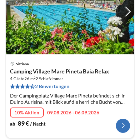
Sistiana
Pre
Camping Village Mare Pineta Baia Relax
ab
2
9
4 Gäste
26 m
2
Schlafzimmer
2 Bewertungen
pr
Na
Der Campingplatz Village Mare Pineta befindet sich in
Duino Aurisina, mit Blick auf die herrliche Bucht von
Sistiana, in einzigartiger Panoramalage am Golf von
10% Aktion
09.08.2026 - 06.09.2026
Triest, innerhalb de...
89
€
ab
/ Nacht