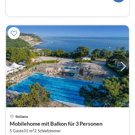
Pre
Sistiana
ab
Mobilehome mit Balkon für 3 Personen
7
2
5 Gäste
31 m
2
Schlafzimmer
pr