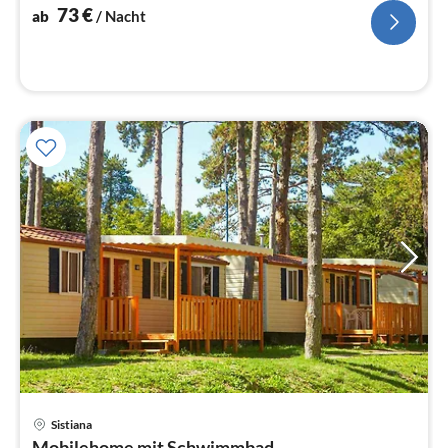
Na
73
€
ab
/ Nacht
Sistiana
Pre
Mobilehome mit Schwimmbad