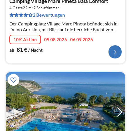
Camping Village Mare Pineta Baia Comfort
ab
2
8
4 Gäste
22 m
2
Schlafzimmer
2 Bewertungen
pr
Na
Der Campingplatz Village Mare Pineta befindet sich in
Duino Aurisina, mit Blick auf die herrliche Bucht von
Sistiana, in einzigartiger Panoramalage am Golf von
10% Aktion
09.08.2026 - 06.09.2026
Triest, innerhalb de...
81
€
ab
/ Nacht