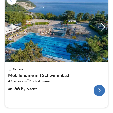
Pre
Sistiana
ab
Mobilehome mit Schwimmbad
6
2
4 Gäste
22 m
2
Schlafzimmer
pr
Na
66
€
ab
/ Nacht