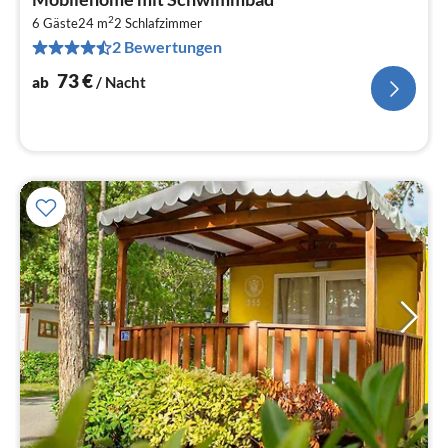
ab
2
7
6 Gäste
24 m
2
Schlafzimmer
2 Bewertungen
pr
Na
73
€
ab
/ Nacht