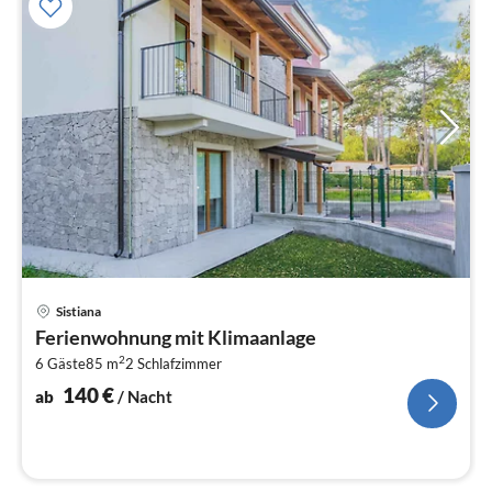
Pre
Sistiana
ab
Ferienwohnung mit Klimaanlage
1
2
6 Gäste
85 m
2
Schlafzimmer
pr
Na
140
€
ab
/ Nacht