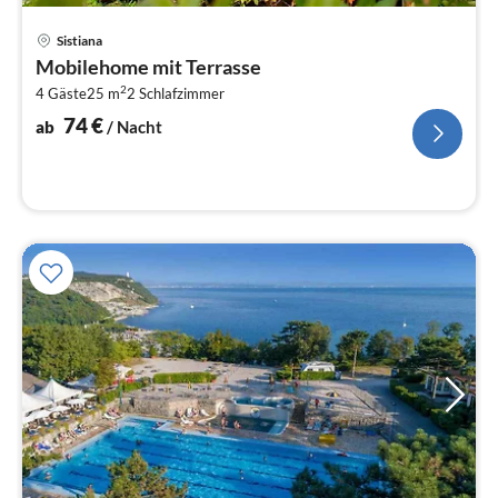
Pre
Sistiana
ab
Mobilehome mit Terrasse
7
2
4 Gäste
25 m
2
Schlafzimmer
pr
Na
74
€
ab
/ Nacht