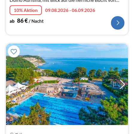
Sistiana, in einzigartiger Panoramalage am Golf von
10% Aktion
09.08.2026 - 06.09.2026
Triest, innerhalb de...
86
€
ab
/ Nacht