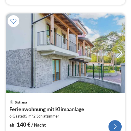
Pre
Sistiana
ab
Ferienwohnung mit Klimaanlage
1
2
6 Gäste
85 m
2
Schlafzimmer
pr
Na
140
€
ab
/ Nacht