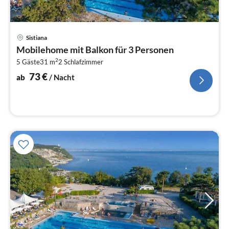
Pre
Sistiana
ab
Mobilehome mit Balkon für 3 Personen
7
2
5 Gäste
31 m
2
Schlafzimmer
pr
Na
73
€
ab
/ Nacht