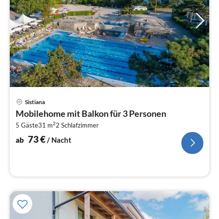
Pre
Sistiana
ab
Mobilehome mit Balkon für 3 Personen
7
2
5 Gäste
31 m
2
Schlafzimmer
pr
Na
73
€
ab
/ Nacht