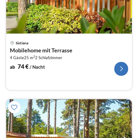
Pre
Sistiana
ab
Mobilehome mit Terrasse
7
2
4 Gäste
25 m
2
Schlafzimmer
pr
Na
74
€
ab
/ Nacht