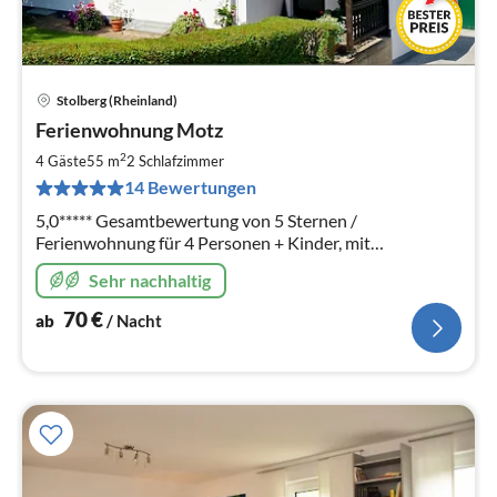
Stolberg (Rheinland)
Pre
Ferienwohnung Motz
ab
7
2
4 Gäste
55 m
2
Schlafzimmer
pr
14 Bewertungen
Na
5,0***** Gesamtbewertung von 5 Sternen /
Ferienwohnung für 4 Personen + Kinder, mit
parkähnlichem Garten in Stolberg/Zweifall
Sehr nachhaltig
70
€
ab
/ Nacht