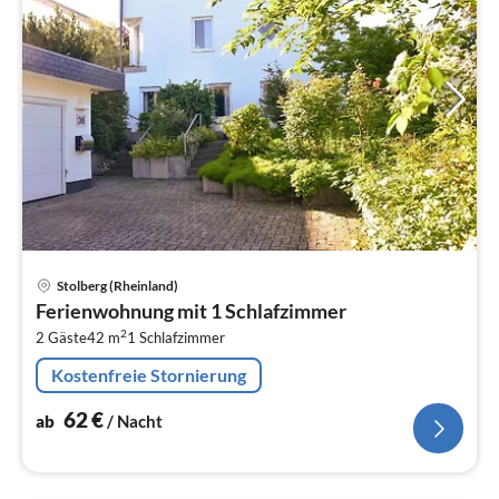
Pre
Stolberg (Rheinland)
ab
Ferienwohnung mit 1 Schlafzimmer
6
2
2 Gäste
42 m
1
Schlafzimmer
pr
Na
Kostenfreie Stornierung
62
€
ab
/ Nacht