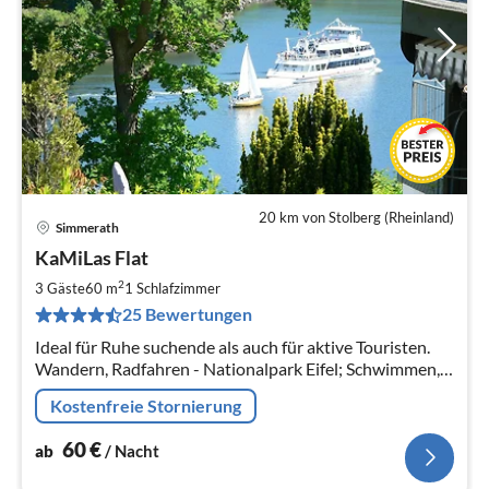
20 km von Stolberg (Rheinland)
Simmerath
Pre
KaMiLas Flat
ab
6
2
3 Gäste
60 m
1
Schlafzimmer
pr
25 Bewertungen
Na
Ideal für Ruhe suchende als auch für aktive Touristen.
Wandern, Radfahren - Nationalpark Eifel; Schwimmen,
Segeln, Paddeln auf dem Rursee; Ausflüge ins Hohe
Kostenfreie Stornierung
Venn, Aachen, Monschau
60
€
ab
/ Nacht