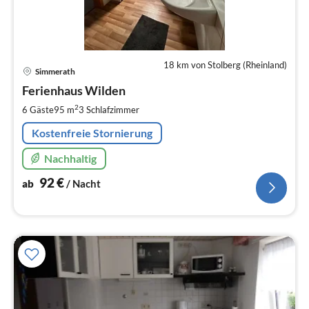
18 km von Stolberg (Rheinland)
Pre
Simmerath
ab
9
Ferienhaus Wilden
pr
2
6 Gäste
95 m
3
Schlafzimmer
Na
Kostenfreie Stornierung
Nachhaltig
92
€
ab
/ Nacht