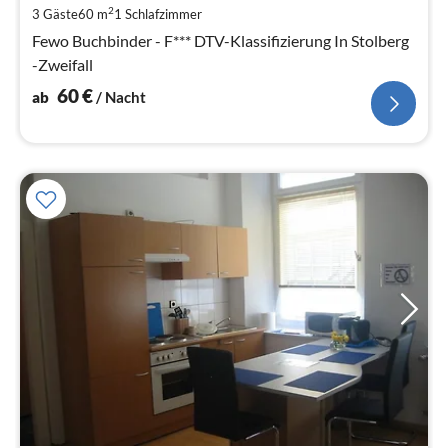
pr
2
3 Gäste
60 m
1
Schlafzimmer
Na
Fewo Buchbinder - F*** DTV-Klassifizierung In Stolberg
-Zweifall
60
€
ab
/ Nacht