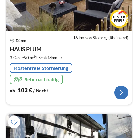
16 km von Stolberg (Rheinland)
Pre
Düren
ab
1
HAUS PLUM
pr
2
3 Gäste
90 m
2
Schlafzimmer
Na
Kostenfreie Stornierung
Sehr nachhaltig
103
€
ab
/ Nacht