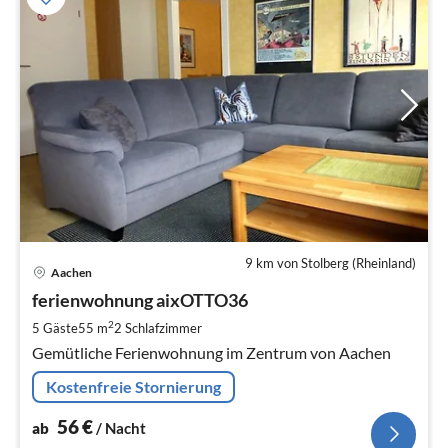
9 km von Stolberg (Rheinland)
Pre
Aachen
ab
5
ferienwohnung aixOTTO36
pr
2
5 Gäste
55 m
2
Schlafzimmer
Na
Gemütliche Ferienwohnung im Zentrum von Aachen
Kostenfreie Stornierung
56
€
ab
/ Nacht