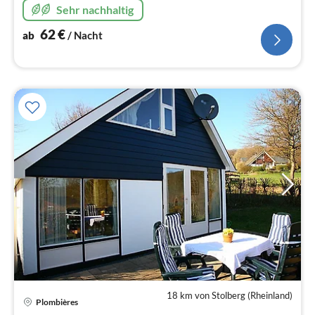
Sehr nachhaltig
62
€
ab
/ Nacht
18 km von Stolberg (Rheinland)
Plombières
Pre