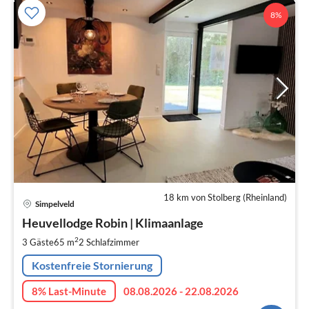
8%
18 km von Stolberg (Rheinland)
Pre
Simpelveld
ab
1
Heuvellodge Robin | Klimaanlage
pr
2
3 Gäste
65 m
2
Schlafzimmer
Na
Kostenfreie Stornierung
8% Last-Minute
08.08.2026 - 22.08.2026