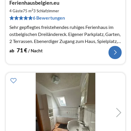
Ferienhausbelgien.eu
ab
7
2
4 Gäste
75 m
3
Schlafzimmer
pr
6 Bewertungen
Na
Sehr gepflegtes freistehendes ruhiges Ferienhaus im
ostbelgischen Dreiländereck. Eigener Parkplatz, Garten,
2 Terrassen. Ebenerdiger Zugang zum Haus, Spielplatz,
Wiesen,Wald.
71
€
ab
/ Nacht