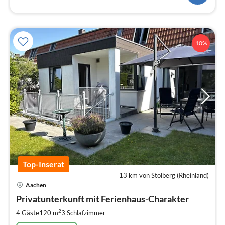
10%
Top-Inserat
13 km von Stolberg (Rheinland)
Pre
Aachen
ab
1
Privatunterkunft mit Ferienhaus-Charakter
pr
2
4 Gäste
120 m
3
Schlafzimmer
Na