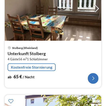
Pre
Stolberg (Rheinland)
ab
Unterkunft Stolberg
6
2
4 Gäste
56 m
1
Schlafzimmer
pr
Na
Kostenfreie Stornierung
65
€
ab
/ Nacht