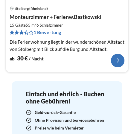
Stolberg (Rheinland)
Pre
Monteurzimmer + Ferienw.Bastkowski
ab
3
2
15 Gäste
55 m
6
Schlafzimmer
pr
1 Bewertung
Na
Die Ferienwohnung liegt in der wunderschönen Altstadt
von Stolberg mit Blick auf die Burg und Altstadt.
30
€
ab
/ Nacht
Einfach und ehrlich - Buchen
ohne Gebühren!
Geld-zurück-Garantie
Ohne Provision und Servicegebühren
Preise wie beim Vermieter