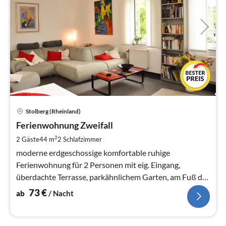
Pre
Stolberg (Rheinland)
ab
7
Ferienwohnung Zweifall
pr
2
2 Gäste
44 m
2
Schlafzimmer
Na
moderne erdgeschossige komfortable ruhige
Ferienwohnung für 2 Personen mit eig. Eingang,
überdachte Terrasse, parkähnlichem Garten, am Fuß der
Nordeifel im Dreileändereck D-B-NL
73
€
ab
/ Nacht