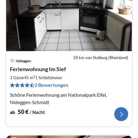
18 km von Stolberg (Rheinland)
Nideggen
Pre
Ferienwohnung Im Sief
ab
5
2
3 Gäste
45 m
1
Schlafzimmer
pr
2 Bewertungen
Na
Schöne Ferienwohnung am Nationalpark Eifel,
Nideggen-Schmidt
50
€
ab
/ Nacht