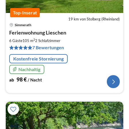
Top-Inserat
19 km von Stolberg (Rheinland)
Simmerath
Pre
Ferienwohnung Lieschen
ab
9
2
6 Gäste
105 m
2
Schlafzimmer
pr
7 Bewertungen
Na
Kostenfreie Stornierung
Nachhaltig
98
€
ab
/ Nacht