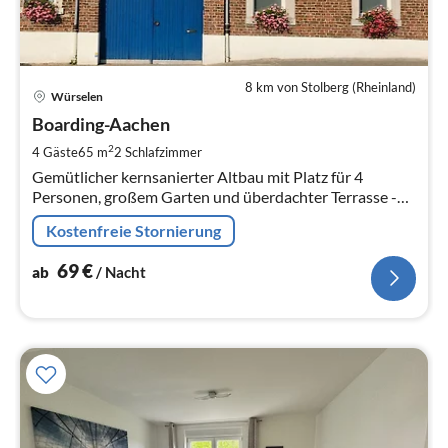
8 km von Stolberg (Rheinland)
Pre
Würselen
ab
6
Boarding-Aachen
pr
2
4 Gäste
65 m
2
Schlafzimmer
Na
Gemütlicher kernsanierter Altbau mit Platz für 4
Personen, großem Garten und überdachter Terrasse -
der Eingang befindet sich in einer großen Toreinfahrt.
Kostenfreie Stornierung
69
€
ab
/ Nacht