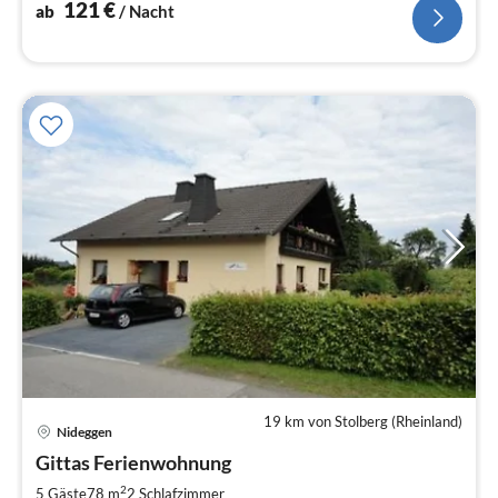
121
€
ab
/ Nacht
19 km von Stolberg (Rheinland)
Nideggen
Pre
Gittas Ferienwohnung
ab
6
2
5 Gäste
78 m
2
Schlafzimmer