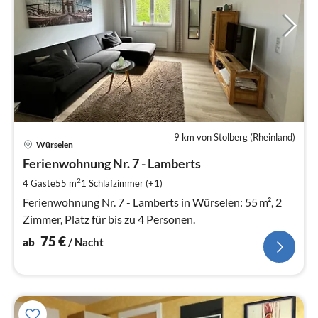
9 km von Stolberg (Rheinland)
Pre
Würselen
ab
7
Ferienwohnung Nr. 7 - Lamberts
pr
2
4 Gäste
55 m
1
Schlafzimmer (+1)
Na
Ferienwohnung Nr. 7 - Lamberts in Würselen: 55 m², 2
Zimmer, Platz für bis zu 4 Personen.
75
€
ab
/ Nacht