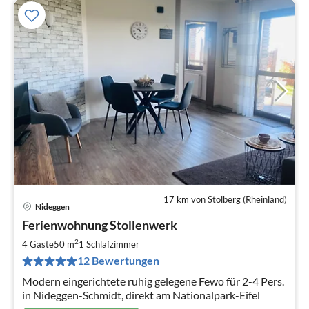
17 km von Stolberg (Rheinland)
Nideggen
Pre
Ferienwohnung Stollenwerk
ab
6
2
4 Gäste
50 m
1
Schlafzimmer
pr
12 Bewertungen
Na
Modern eingerichtete ruhig gelegene Fewo für 2-4 Pers.
in Nideggen-Schmidt, direkt am Nationalpark-Eifel