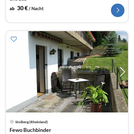
30
€
ab
/ Nacht
Pre
Stolberg (Rheinland)
ab
6
Fewo Buchbinder