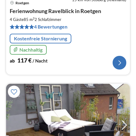
Roetgen
Pre
Ferienwohnung Ravelblick in Roetgen
ab
1
2
4 Gäste
85 m
2
Schlafzimmer
pr
4 Bewertungen
Na
Kostenfreie Stornierung
Nachhaltig
117
€
ab
/ Nacht