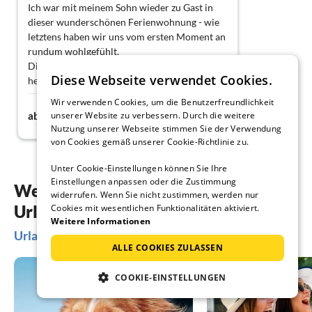
Ich war mit meinem Sohn wieder zu Gast in
dieser wunderschönen Ferienwohnung - wie
letztens haben wir uns vom ersten Moment an
rundum wohlgefühlt.
Die Gastgeber sind einfach großartig:
Diese Webseite verwendet Cookies.
herzlich, aufmerksam, hilfsbereit und mit
einer so offenen liebevollen Art dass man sich
Wir verwenden Cookies, um die Benutzerfreundlichkeit
70€
sofort willkommen fühlt.
ab
Nacht
unserer Website zu verbessern. Durch die weitere
Die Wohnung ist liebevoll eingerichtet,
Nutzung unserer Webseite stimmen Sie der Verwendung
sauber, komfortabel und bestens ausgestattet.
von Cookies gemäß unserer Cookie-Richtlinie zu.
Das Wetter hat mitgespielt, die Umgebung in
der Eifel ist traumhaft, wir haben tolle
Unter Cookie-Einstellungen können Sie Ihre
Einstellungen anpassen oder die Zustimmung
Wanderungen gemacht und das schöne
Weitere Inspiration für Ihre
widerrufen. Wenn Sie nicht zustimmen, werden nur
Wetter genossen.
Urlaubsplanung
Cookies mit wesentlichen Funktionalitäten aktiviert.
Ein rundum gelungener Urlaub- vielen Dank
Weitere Informationen
und wir kommen wieder.
Urlaubsideen in Stolberg (Rheinland)
Ilona & Joel
ALLE COOKIES ZULASSEN
COOKIE-EINSTELLUNGEN