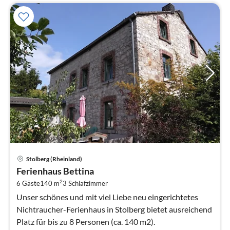
Pre
Stolberg (Rheinland)
ab
Ferienhaus Bettina
1
2
6 Gäste
140 m
3
Schlafzimmer
pr
Na
Unser schönes und mit viel Liebe neu eingerichtetes
Nichtraucher-Ferienhaus in Stolberg bietet ausreichend
Platz für bis zu 8 Personen (ca. 140 m2).