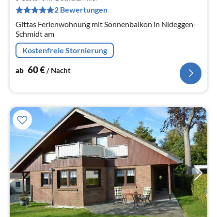
pr
2 Bewertungen
Na
Gittas Ferienwohnung mit Sonnenbalkon in Nideggen-
Schmidt am
Kostenfreie Stornierung
60
€
ab
/ Nacht