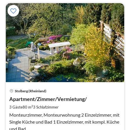
Pre
Stolberg (Rheinland)
ab
3
Apartment/Zimmer/Vermietung/
pr
2
3 Gäste
80 m
3
Schlafzimmer
Na
Monteurzimmer, Monteurwohnung 2 Einzelzimmer, mit
Single Küche und Bad 1 Einzelzimmer, mit kompl. Küche
und Bad