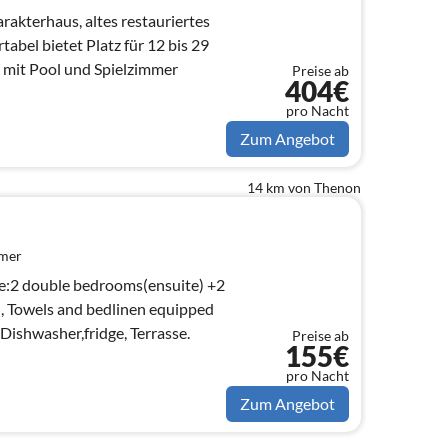
rakterhaus, altes restauriertes
abel bietet Platz für 12 bis 29
 mit Pool und Spielzimmer
Preise ab
404€
pro Nacht
Zum Angebot
14 km von Thenon
mmer
te:2 double bedrooms(ensuite) +2
Dishwasher,fridge, Terrasse.
Preise ab
155€
pro Nacht
Zum Angebot