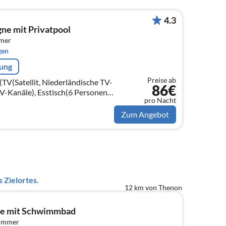
4.3
ne mit Privatpool
mmer
gen
rung
Preise ab
V(Satellit, Niederländische TV-
86€
V-Kanäle), Esstisch(6 Personen),
pro Nacht
Zum Angebot
 Zielortes.
12 km von Thenon
ie mit Schwimmbad
zimmer