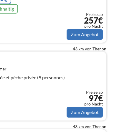
hhaltig
Preise ab
257€
pro Nacht
Zum Angebot
43 km von Thenon
mmer
ée et pêche privée (9 personnes)
Preise ab
97€
pro Nacht
Zum Angebot
43 km von Thenon