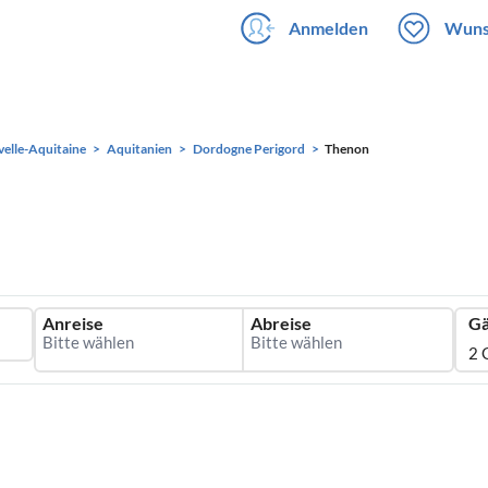
Anmelden
Wuns
elle-Aquitaine
Aquitanien
Dordogne Perigord
Thenon
Anreise
Abreise
Gä
2 