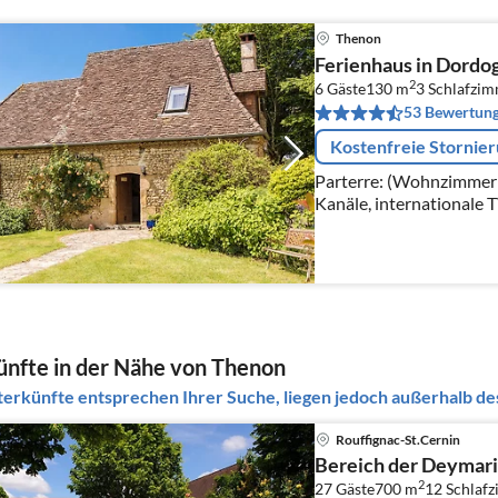
Thenon
Ferienhaus in Dordog
2
6 Gäste
130 m
3
Schlafzi
53 Bewertun
Kostenfreie Stornie
Parterre: (Wohnzimmer(T
Kanäle, internationale T
Herd(Holz), Sitzecke)
nfte in der Nähe von Thenon
erkünfte entsprechen Ihrer Suche, liegen jedoch außerhalb des
Rouffignac-St.Cernin
Bereich der Deymar
2
27 Gäste
700 m
12
Schlaf