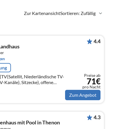
Zur Kartenansicht
Sortieren: Zufällig
4.4
 Landhaus
er
gen
rung
Preise ab
V(Satellit, Niederländische TV-
71€
V-Kanäle), Sitzecke), offene
pro Nacht
nen)
Zum Angebot
4.3
nhaus mit Pool in Thenon
zimmer