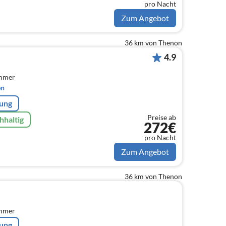
pro Nacht
Zum Angebot
36 km von Thenon
4.9
immer
en
rung
Preise ab
hhaltig
272€
pro Nacht
Zum Angebot
36 km von Thenon
immer
rung