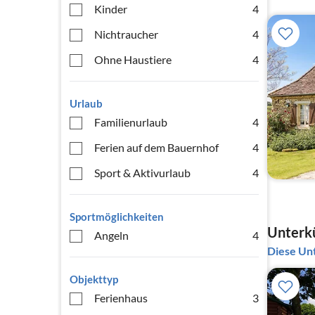
Kinder
4
Nichtraucher
4
Ohne Haustiere
4
Urlaub
Familienurlaub
4
Ferien auf dem Bauernhof
4
Sport & Aktivurlaub
4
Sportmöglichkeiten
Unterkü
Angeln
4
Diese Unt
Objekttyp
Ferienhaus
3