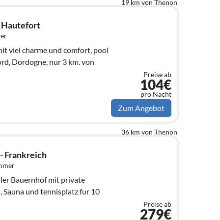
19 km von Thenon
* Hautefort
er
it viel charme und comfort, pool
Preise ab
104€
pro Nacht
Zum Angebot
36 km von Thenon
 - Frankreich
immer
ller Bauernhof mit private
Sauna und tennisplatz fur 10
Preise ab
279€