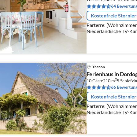
64 Bewertun
Kostenfreie Stornie
Parterre: (Wohnzimmer(T
Niederländische TV-Kanä
Esstisch(10 Personen), O
Thenon
Ferienhaus in Dordo
2
10 Gäste
210 m
5
Schlafz
66 Bewertun
Kostenfreie Stornie
Parterre: (Wohnzimmer(T
Niederländische TV-Kanä
Esstisch(10 Personen), O