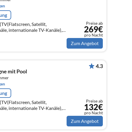
gen
rung
Preise ab
V(Flatscreen, Satellit,
269€
le, internationale TV-Kanäle),
pro Nacht
fen(Holz), Sitzecke)
Zum Angebot
4.3
gne mit Pool
immer
gen
rung
Preise ab
V(Flatscreen, Satellit,
132€
le, internationale TV-Kanäle),
pro Nacht
fen(Holz), Sitzecke)
Zum Angebot