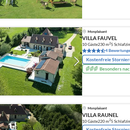
Monplaisant
VILLA FAUVEL
2
10 Gäste
230 m
5
Schlafz
4 Bewertung
Kostenfreie Stornie
Besonders nac
Monplaisant
VILLA RAUNEL
2
10 Gäste
220 m
5
Schlafz
Kostenfreie Stornie