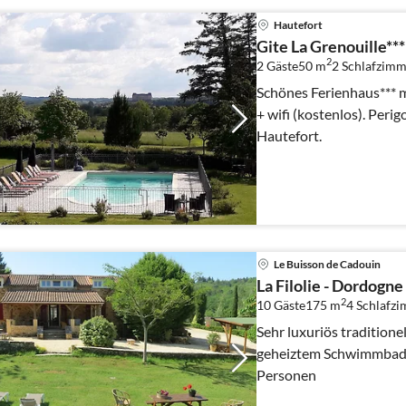
Hautefort
Gite La Grenouille**
2
2 Gäste
50 m
2
Schlafzimm
Schönes Ferienhaus*** m
+ wifi (kostenlos). Perigord, Dordogne, nur 3 km. von
Hautefort.
Le Buisson de Cadouin
La Filolie - Dordogne
2
10 Gäste
175 m
4
Schlafz
Sehr luxuriös traditione
geheiztem Schwimmbad, 
Personen