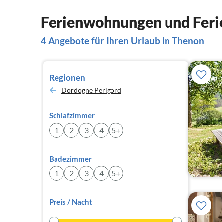
Ferienwohnungen und Feri
4 Angebote für Ihren Urlaub in Thenon
Regionen
Dordogne Perigord
Schlafzimmer
1
2
3
4
5+
Badezimmer
1
2
3
4
5+
Preis / Nacht