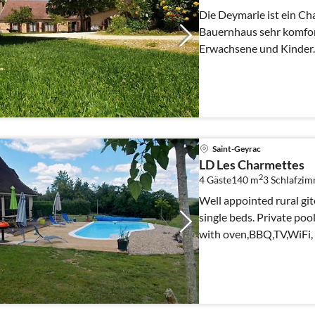
Die Deymarie ist ein Cha
Bauernhaus sehr komfort
Erwachsene und Kinder.
Saint-Geyrac
LD Les Charmettes
2
4 Gäste
140 m
3
Schlafzi
Well appointed rural gi
single beds. Private pool, Towels and bedlinen equipped
with oven,BBQ,TV,WiFi, 