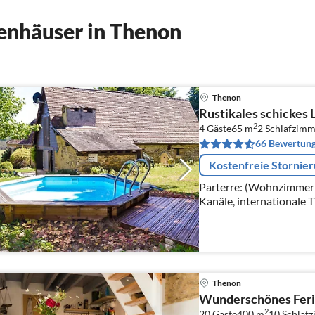
enhäuser in Thenon
Thenon
Rustikales schickes
2
4 Gäste
65 m
2
Schlafzimm
66 Bewertun
Kostenfreie Stornie
Parterre: (Wohnzimmer(T
Kanäle, internationale T
Küche(Esstisch(4 Perso
Thenon
Wunderschönes Ferie
2
20 Gäste
400 m
10
Schlaf