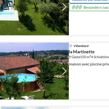
Besonders nac
Villamblard
la Martinette
2
9 Gäste
150 m
4
Schlafzi
maison avec piscine priv