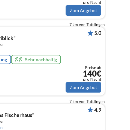
pro Nacht
Zum Angebot
7 km von Tuttlingen
5.0
iblick"
er
rung
Sehr nachhaltig
Preise ab
140€
pro Nacht
Zum Angebot
7 km von Tuttlingen
4.9
es Fischerhaus"
er
en