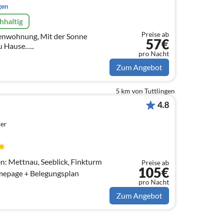
gen
hhaltig
Preise ab
rienwohnung, Mit der Sonne
57€
u Hause…..
pro Nacht
Zum Angebot
5 km von Tuttlingen
4.8
er
: Mettnau, Seeblick, Finkturm
Preise ab
105€
 Homepage + Belegungsplan
pro Nacht
Zum Angebot