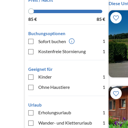
Preis / Nacht
Diese Unt
85
€
85
€
Buchungsoptionen
1
Sofort buchen
Kostenfreie Stornierung
1
Geeignet für
Kinder
1
Ohne Haustiere
1
Urlaub
Erholungsurlaub
1
Wander- und Kletterurlaub
1