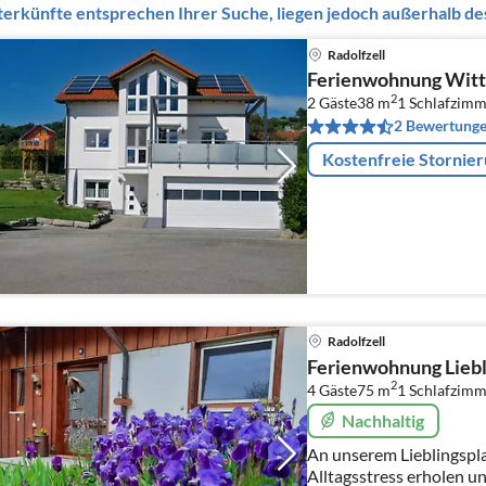
erkünfte entsprechen Ihrer Suche, liegen jedoch außerhalb des
Radolfzell
Ferienwohnung Wit
2
2 Gäste
38 m
1
Schlafzimm
2 Bewertung
Kostenfreie Stornie
Radolfzell
Ferienwohnung Liebl
2
4 Gäste
75 m
1
Schlafzimm
Nachhaltig
An unserem Lieblingspla
Alltagsstress erholen u