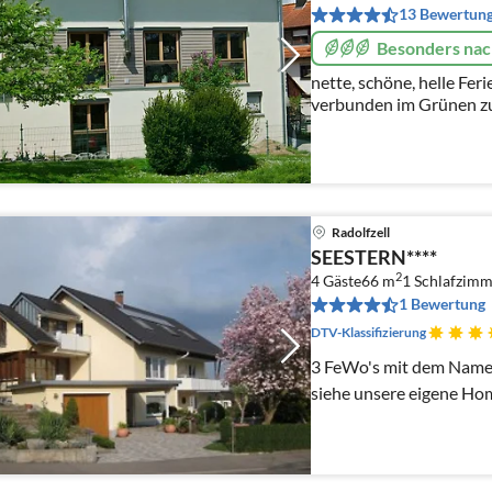
13 Bewertun
Besonders nac
nette, schöne, helle Fe
verbunden im Grünen z
Radolfzell
SEESTERN****
2
4 Gäste
66 m
1
Schlafzimm
1 Bewertung
DTV-Klassifizierung
3 FeWo's mit dem Namen
siehe unsere eigene