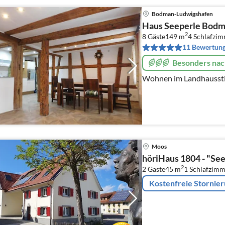
Bodman-Ludwigshafen
Haus Seeperle Bod
2
8 Gäste
149 m
4
Schlafzi
11 Bewertun
Besonders nac
Wohnen im Landhaussti
Moos
höriHaus 1804 - "See
2
2 Gäste
45 m
1
Schlafzimm
Kostenfreie Stornie