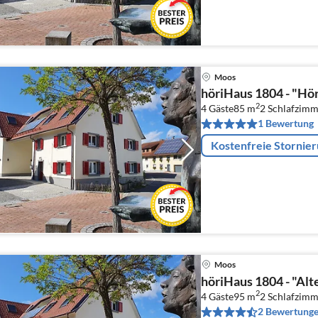
Moos
höriHaus 1804 - "Hör
2
4 Gäste
85 m
2
Schlafzimm
1 Bewertung
Kostenfreie Stornie
Moos
höriHaus 1804 - "Alt
2
4 Gäste
95 m
2
Schlafzimm
2 Bewertung