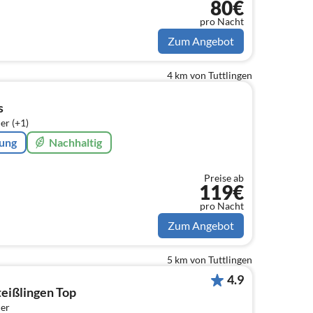
80€
pro Nacht
Zum Angebot
4 km von Tuttlingen
s
er (+1)
rung
Nachhaltig
Preise ab
119€
pro Nacht
Zum Angebot
5 km von Tuttlingen
4.9
eißlingen Top
er