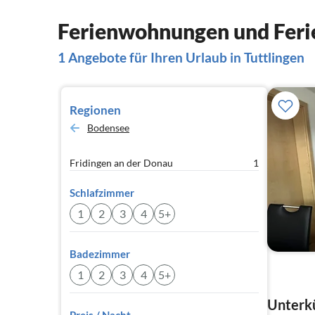
Ferienwohnungen und Ferie
1 Angebote für Ihren Urlaub in Tuttlingen
Regionen
Bodensee
Fridingen an der Donau
1
Schlafzimmer
1
2
3
4
5+
Badezimmer
1
2
3
4
5+
Unterkü