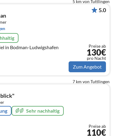
5 km von Tuttlingen
5.0
man
mmer
gen
hhaltig
Preise ab
el in Bodman-Ludwigshafen
130€
pro Nacht
Zum Angebot
7 km von Tuttlingen
blick"
er
rung
Sehr nachhaltig
Preise ab
110€