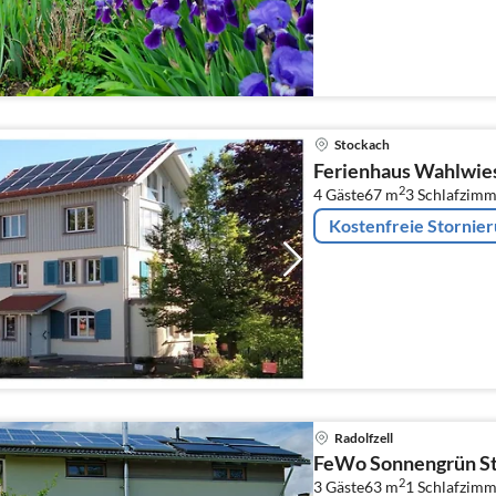
Stockach
Ferienhaus Wahlwie
2
4 Gäste
67 m
3
Schlafzimm
Kostenfreie Stornie
Radolfzell
FeWo Sonnengrün St
2
3 Gäste
63 m
1
Schlafzimm