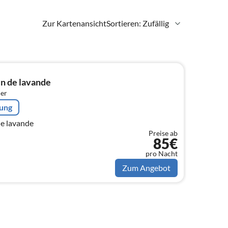
Zur Kartenansicht
Sortieren: Zufällig
n de lavande
er
rung
e lavande
Preise ab
85€
pro Nacht
Zum Angebot