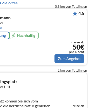
 Zielortes.
0,8 km von Tuttlingen
4.5
tmann
er
en
rung
Nachhaltig
Preise ab
50€
pro Nacht
Zum Angebot
2 km von Tuttlingen
ingsplatz
er (+1)
tz können Sie sich vom
nd die herrliche Natur genießen
Preise ab