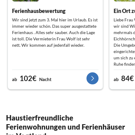
Ferienhausbewertung
Ein Ort 
Wir sind jetzt zum 3. Mal hier im Urlaub. Es ist
Liebe Frau 
immer wieder schön. Das super ausgestattete
wir sind Wi
Ferienhaus . Alles sehr sauber. Auch die Lage
mehrmals d
ist toll. Die Vermieterin Frau Wolf ist sehr
Eichhörnch
nett. Wir kommen auf jedenfall wieder.
Die Umgebun
eingerichte
um sich zu 
Ruhe finden
Vielen lie
102€
84€
ab
Nacht
ab
Haustierfreundliche
Ferienwohnungen und Ferienhäuser