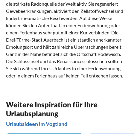
die stärkste Radonquelle der Welt aktiv. Sie regeneriert
Gewebeerkrankungen, aktiviert den Zellstoffwechsel und
lindert rheumatische Beschwerden. Auf diese Weise
können Sie den Aufenthalt in einer Ferienwohnung oder
einem Ferienhaus sehr gut mit einer Kur verbinden. Die
Drei-Türme-Stadt Auerbach ist ein staatlich anerkannter
Erholungsort und hält zahlreiche Überraschungen bereit.
Ganz in der Nähe befindet sich die Ortschaft Rodewisch.
Die Schlossinsel und das Renaissanceschlösschen sollten
Sie sich während Ihres Urlaubes in einer Ferienwohnung
oder in einem Ferienhaus auf keinen Fall entgehen lassen.
Was sollte man im Vogtland erlebt haben?
Was kann man im Vogtland mit Kindern
Was hat die regionale Küche von Vogtland
Welche kulturellen Highlights gibt es im
Was sind beliebte Anreisewege nach
machen?
zu bieten?
Vogtland?
Vogtland?
Es gibt viel zu erleben im Vogtland
Schon eine Idee für Ihren Urlaub mit Kindern?
Kulinarische Köstlichkeiten aus dem Vogtland
Kultur erleben im Vogtland
So kommen Sie ins Vogtland
Weitere Inspiration für Ihre
Ob das Wintersport- und Musikmuseum in
Klingenthal
, die
Urlaubsplanung
heilenden Quellen in Bad Brambach und Bad Elster oder die
Fragt man Kinder, was sie am liebsten machen möchten,
In ganz Deutschland beliebt sind Klassiker aus Sachsen wie
Das Vogtland ist weltweit bekannt für die Handwerkskunst
Zu Ihrer Ferienwohnung oder Ihrem Ferienhaus im
malerische Altstadt von Plauen: Im Vogtland erleben Sie
antworten sie häufig: Zeit mit der Familie verbringen und
Bautz´ner Senf oder Christstollen. Natürlich gibt es noch
und den Musikinstrumentenbau. Rund um Schöneck, dem
Vogtland gelangen Sie mit dem Auto, der Bahn und dem
Urlaubsideen im Vogtland
neben faszinierenden Sehenswürdigkeiten eine
zusammen etwas unternehmen: Erlebnisbad, Spiele in freier
vielen weitere regionale Köstlichkeiten wie Pulsnitzer
sogenannten Mundwinkel, werden seit dem 17.
Flugzeug. Über das Autobahnnetz kommen Sie schnell und