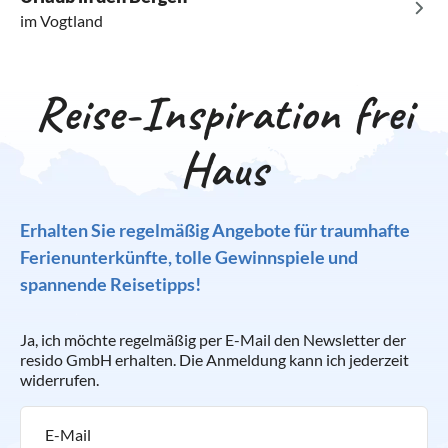
kulturelle Veranstaltung. Der internationale
im Vogtland
Akkordeonwettbewerb genießt weltweit ein hohes
Ansehen. Das wunderschöne Vogtland bietet zahlreiche
Ausflugsziele und hält für jeden passende Attraktionen
Reise-Inspiration frei
bereit. Die Miniaturschauanlage Klein-Vogtland und der
Botanische Garten bilden einen interessante
Haus
Ausstellungskomplex, der ein beliebtes Ausflugsziel für die
ganze Familie ist. Eine private Wohnung oder ein Haus sind
der ideale Ausgangspunkt für Erkundungstouren des
wunderschönen Vogtlandes.
Erhalten Sie regelmäßig Angebote für traumhafte
Ferienunterkünfte, tolle Gewinnspiele und
spannende Reisetipps!
Ja, ich möchte regelmäßig per E-Mail den Newsletter der
resido GmbH erhalten. Die Anmeldung kann ich jederzeit
widerrufen.