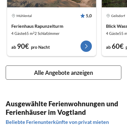
5,0
Mühlental
Geilsdorf
Ferienhaus Rapunzelturm
Blick Was
2
4 Gäste
65 m
2
Schlafzimmer
4 Gäste
55 
90€
60€
ab
pro Nacht
ab
Alle Angebote anzeigen
Ausgewählte Ferienwohnungen und
Ferienhäuser im Vogtland
Beliebte Ferienunterkünfte von privat mieten