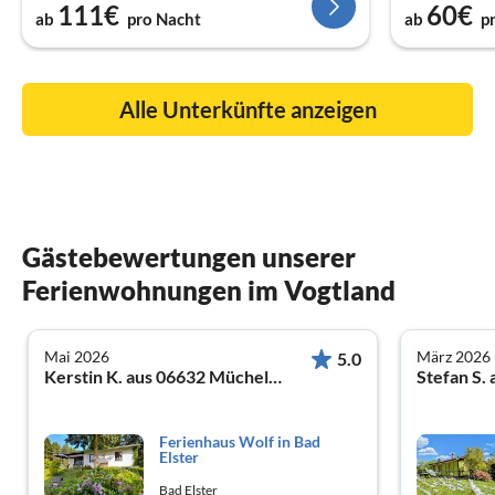
111€
60€
ab
pro Nacht
ab
p
Alle Unterkünfte anzeigen
Gästebewertungen unserer
Ferienwohnungen im Vogtland
Mai 2026
März 2026
5.0
Kerstin K. aus 06632 Mücheln , OT Gröst
Stefan S. 
Ferienhaus Wolf in Bad
Elster
Bad Elster