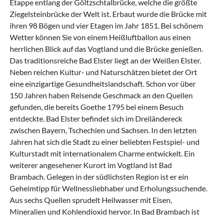
Etappe entlang der Göltzschtalbrücke, welche die größte
Ziegelsteinbrücke der Welt ist. Erbaut wurde die Brücke mit
ihren 98 Bögen und vier Etagen im Jahr 1851. Bei schönem
Wetter können Sie von einem Heißluftballon aus einen
herrlichen Blick auf das Vogtland und die Brücke genießen.
Das traditionsreiche Bad Elster liegt an der Weißen Elster.
Neben reichen Kultur- und Naturschätzen bietet der Ort
eine einzigartige Gesundheitslandschaft. Schon vor über
150 Jahren haben Reisende Geschmack an den Quellen
gefunden, die bereits Goethe 1795 bei einem Besuch
entdeckte. Bad Elster befindet sich im Dreiländereck
zwischen Bayern, Tschechien und Sachsen. In den letzten
Jahren hat sich die Stadt zu einer beliebten Festspiel- und
Kulturstadt mit internationalem Charme entwickelt. Ein
weiterer angesehener Kurort im Vogtland ist
Bad
Brambach
. Gelegen in der südlichsten Region ist er ein
Geheimtipp für Wellnessliebhaber und Erholungssuchende.
Aus sechs Quellen sprudelt Heilwasser mit Eisen,
Mineralien und Kohlendioxid hervor. In Bad Brambach ist