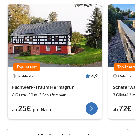
Top-Inserat
Top-Inser
4,9
Mühlental
Oelsnitz
Fachwerk-Traum Hermsgrün
Schäferwa
2
6 Gäste
130 m
3
Schlafzimmer
3 Gäste
12 
25€
72€
ab
pro Nacht
ab