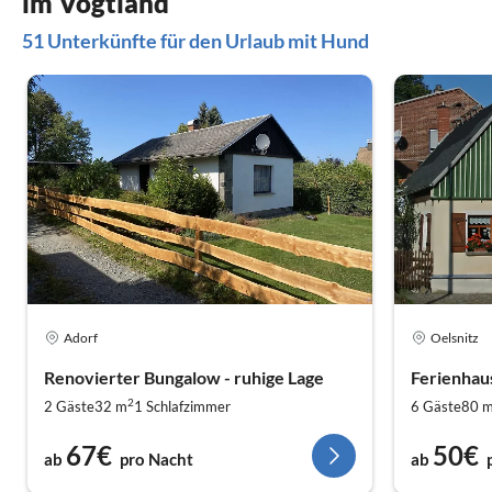
im Vogtland
51 Unterkünfte für den Urlaub mit Hund
Adorf
Oelsnitz
Renovierter Bungalow - ruhige Lage
Ferienhau
2
2 Gäste
32 m
1
Schlafzimmer
6 Gäste
80 
67€
50€
ab
pro Nacht
ab