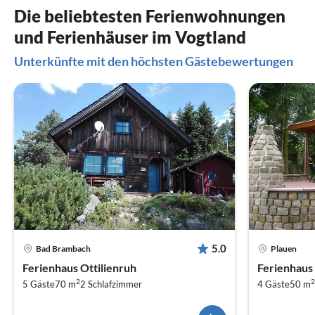
Die beliebtesten Ferienwohnungen
und Ferienhäuser im Vogtland
Unterkünfte mit den höchsten Gästebewertungen
5.0
Bad Brambach
Plauen
Ferienhaus Ottilienruh
Ferienhaus
2
2
5 Gäste
70 m
2
Schlafzimmer
4 Gäste
50 m