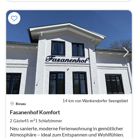
14 km von Wankendorfer Seengebiet
Pre
Bosau
ab
8
Fasanenhof Komfort
pr
2
2 Gäste
45 m
1
Schlafzimmer
Na
Neu sanierte, moderne Ferienwohnung in gemütlicher
Atmosphäre – ideal zum Entspannen und Wohlfühlen.