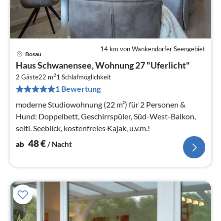
14 km von Wankendorfer Seengebiet
Bosau
Pre
Haus Schwanensee, Wohnung 27 "Uferlicht"
ab
2
4
2 Gäste
22 m
1
Schlafmöglichkeit
1 Bewertung
pr
Na
moderne Studiowohnung (22 m²) für 2 Personen &
Hund: Doppelbett, Geschirrspüler, Süd-West-Balkon,
seitl. Seeblick, kostenfreies Kajak, u.v.m.!
48
€
ab
/ Nacht