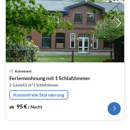
Pre
Ruhwinkel
ab
Ferienwohnung mit 1 Schlafzimmer
9
2
2 Gäste
65 m
1
Schlafzimmer
pr
Na
Kostenfreie Stornierung
95
€
ab
/ Nacht