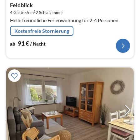
ab
Feldblick
9
2
4 Gäste
55 m
2
Schlafzimmer
pr
Helle freundliche Ferienwohnung für 2-4 Personen
Na
Kostenfreie Stornierung
91
€
ab
/ Nacht