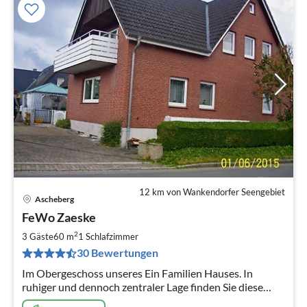
12 km von Wankendorfer Seengebiet
Ascheberg
Pre
FeWo Zaeske
ab
5
2
3 Gäste
60 m
1
Schlafzimmer
pr
30 Bewertungen
Na
Im Obergeschoss unseres Ein Familien Hauses. In
ruhiger und dennoch zentraler Lage finden Sie diese
gemütliche und vollständig eingerichtete