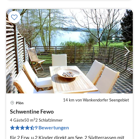
14 km von Wankendorfer Seengebiet
Plön
Pre
Schwentine Fewo
ab
7
2
4 Gäste
50 m
2
Schlafzimmer
pr
9 Bewertungen
Na
für 2 Erw. u.2 Kinder direkt am See, 2 Südterrassen mit