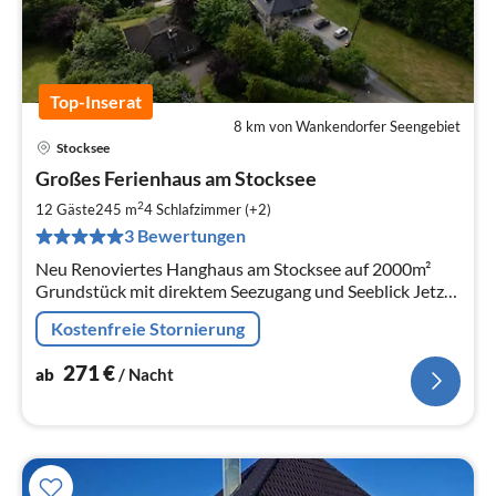
Top-Inserat
8 km von Wankendorfer Seengebiet
Stocksee
Pre
Großes Ferienhaus am Stocksee
ab
2
2
12 Gäste
245 m
4
Schlafzimmer (+2)
pr
3 Bewertungen
Na
Neu Renoviertes Hanghaus am Stocksee auf 2000m²
Grundstück mit direktem Seezugang und Seeblick Jetzt
auch mit Fasssauna.
Kostenfreie Stornierung
271
€
ab
/ Nacht