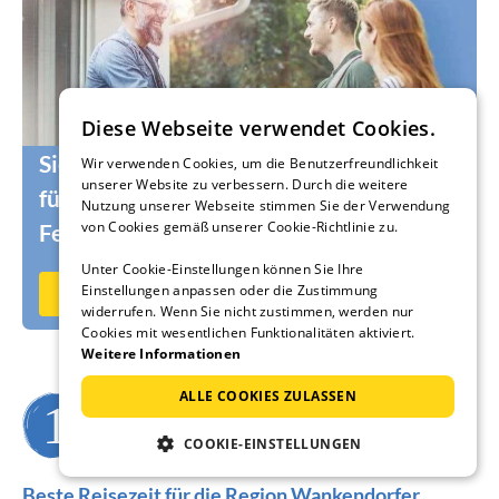
Diese Webseite verwendet Cookies.
Sie suchen noch die passenden Urlauber
Wir verwenden Cookies, um die Benutzerfreundlichkeit
unserer Website zu verbessern. Durch die weitere
für Ihr Ferienhaus oder Ihre
Nutzung unserer Webseite stimmen Sie der Verwendung
von Cookies gemäß unserer Cookie-Richtlinie zu.
Ferienwohnung?
Unter Cookie-Einstellungen können Sie Ihre
Einstellungen anpassen oder die Zustimmung
Jetzt auf Ferienhausmiete.de vermieten
widerrufen. Wenn Sie nicht zustimmen, werden nur
Cookies mit wesentlichen Funktionalitäten aktiviert.
Weitere Informationen
ALLE COOKIES ZULASSEN
Wann möchten Sie verreisen?
COOKIE-EINSTELLUNGEN
Beste Reisezeit für die Region Wankendorfer