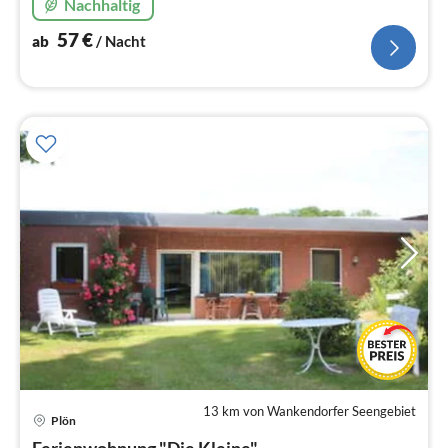
Nachhaltig
Ferienwohnung
57
€
ab
/ Nacht
13 km von Wankendorfer Seengebiet
Pre
Plön
ab
Ferienwohnung "Die Kleine"