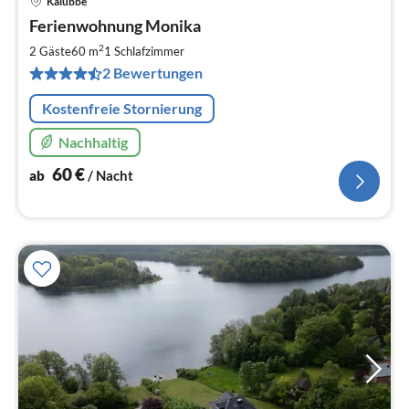
Kalübbe
Pre
Ferienwohnung Monika
ab
6
2
2 Gäste
60 m
1
Schlafzimmer
pr
2 Bewertungen
Na
Kostenfreie Stornierung
Nachhaltig
60
€
ab
/ Nacht