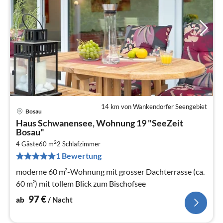
14 km von Wankendorfer Seengebiet
Bosau
Pre
Haus Schwanensee, Wohnung 19 "SeeZeit
ab
Bosau"
9
2
4 Gäste
60 m
2
Schlafzimmer
pr
1 Bewertung
Na
moderne 60 m²-Wohnung mit grosser Dachterrasse (ca.
60 m²) mit tollem Blick zum Bischofsee
97
€
ab
/ Nacht