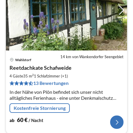
14 km von Wankendorfer Seengebiet
Wahlstorf
Pre
Reetdachkate Schafweide
ab
6
2
4 Gäste
35 m
1
Schlafzimmer (+1)
pr
13 Bewertungen
Na
In der Nähe von Plön befindet sich unser nicht
alltägliches Ferienhaus - eine unter Denkmalschutz
stehende, 250 Jahre alte Reetdachkate.
Kostenfreie Stornierung
60
€
ab
/ Nacht