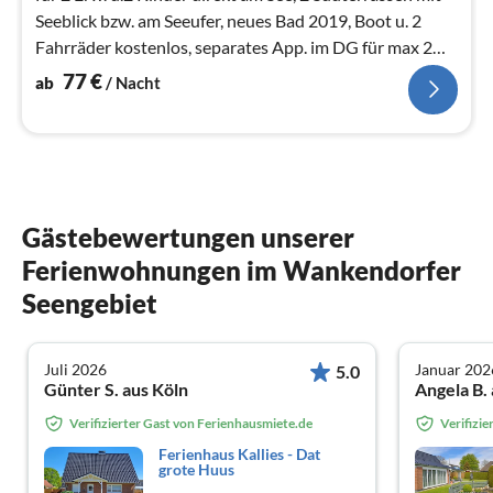
Seeblick bzw. am Seeufer, neues Bad 2019, Boot u. 2
Fahrräder kostenlos, separates App. im DG für max 2
Erw. u. 2 Kinder
77
€
ab
/ Nacht
Gästebewertungen unserer
Ferienwohnungen im Wankendorfer
Seengebiet
Juli 2026
Januar 202
5.0
Günter S. aus Köln
Angela B.
Verifizierter Gast von Ferienhausmiete.de
Verifizi
Ferienhaus Kallies - Dat
grote Huus