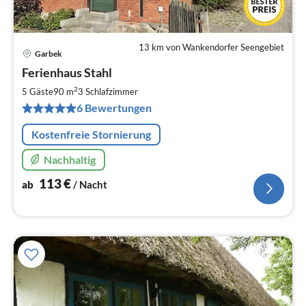
13 km von Wankendorfer Seengebiet
Garbek
Pre
Ferienhaus Stahl
ab
1
2
5 Gäste
90 m
3
Schlafzimmer
pr
6 Bewertungen
Na
Kostenfreie Stornierung
Nachhaltig
113
€
ab
/ Nacht