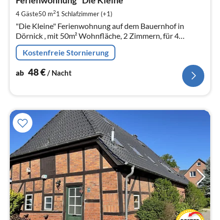
4
pr
2
4 Gäste
50 m
1
Schlafzimmer (+1)
Na
"Die Kleine" Ferienwohnung auf dem Bauernhof in
Dörnick , mit 50m² Wohnfläche, 2 Zimmern, für 4
Personen.
Kostenfreie Stornierung
48
€
ab
/ Nacht