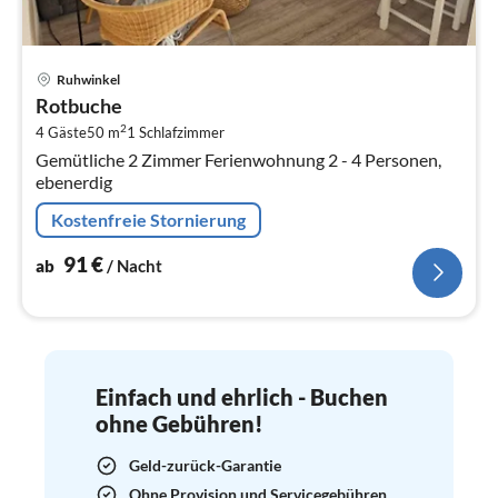
Pre
Ruhwinkel
ab
Rotbuche
9
2
4 Gäste
50 m
1
Schlafzimmer
pr
Gemütliche 2 Zimmer Ferienwohnung 2 - 4 Personen,
Na
ebenerdig
Kostenfreie Stornierung
91
€
ab
/ Nacht
Einfach und ehrlich - Buchen
ohne Gebühren!
Geld-zurück-Garantie
Ohne Provision und Servicegebühren