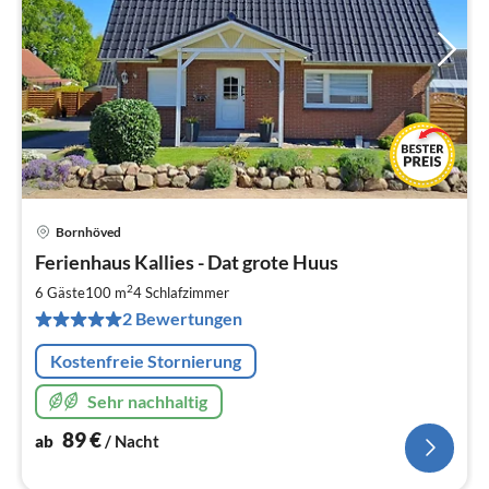
Bornhöved
Pre
Ferienhaus Kallies - Dat grote Huus
ab
8
2
6 Gäste
100 m
4
Schlafzimmer
pr
2 Bewertungen
Na
Kostenfreie Stornierung
Sehr nachhaltig
89
€
ab
/ Nacht