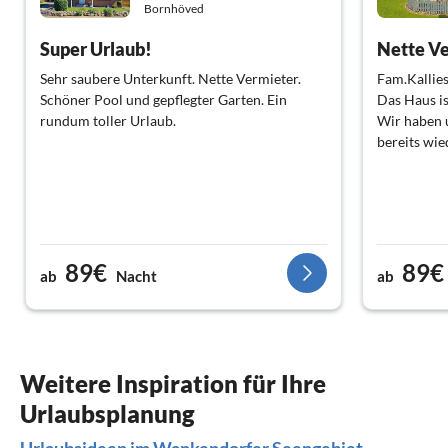
Bornhöved
Super Urlaub!
Nette V
Sehr saubere Unterkunft. Nette Vermieter.
Fam.Kallies
Schöner Pool und gepflegter Garten. Ein
Das Haus is
rundum toller Urlaub.
Wir haben 
bereits wie
89€
89€
ab
Nacht
ab
Weitere Inspiration für Ihre
Urlaubsplanung
Urlaubsideen im Wankendorfer Seengebiet