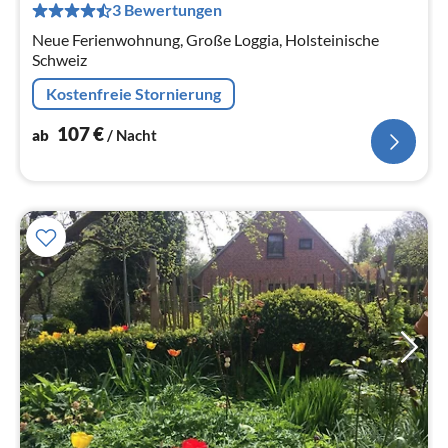
pr
3 Bewertungen
Na
Neue Ferienwohnung, Große Loggia, Holsteinische
Schweiz
Kostenfreie Stornierung
107
€
ab
/ Nacht