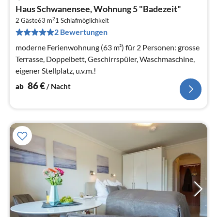
Pre
Haus Schwanensee, Wohnung 5 "Badezeit"
ab
2
8
2 Gäste
63 m
1
Schlafmöglichkeit
2 Bewertungen
pr
Na
moderne Ferienwohnung (63 m²) für 2 Personen: grosse
Terrasse, Doppelbett, Geschirrspüler, Waschmaschine,
eigener Stellplatz, u.v.m.!
86
€
ab
/ Nacht