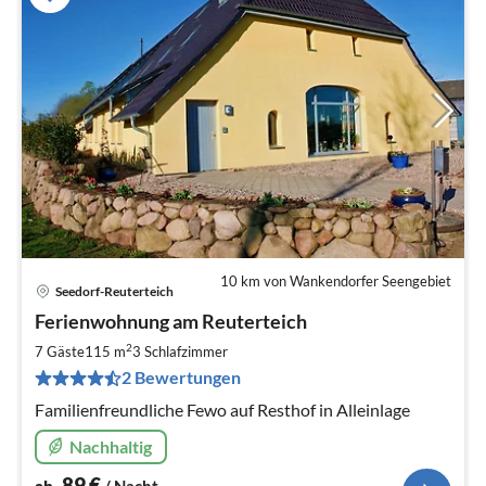
10 km von Wankendorfer Seengebiet
Seedorf-Reuterteich
Pre
Ferienwohnung am Reuterteich
ab
8
2
7 Gäste
115 m
3
Schlafzimmer
pr
2 Bewertungen
Na
Familienfreundliche Fewo auf Resthof in Alleinlage
Nachhaltig
89
€
ab
/ Nacht