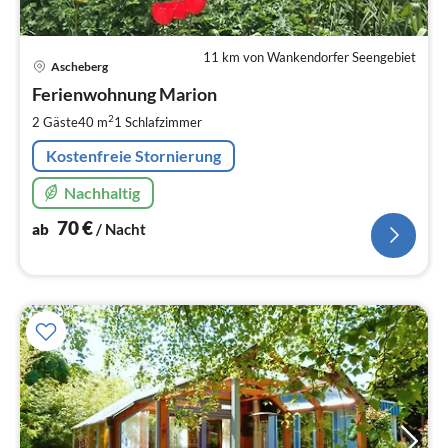
11 km von Wankendorfer Seengebiet
Pre
Ascheberg
ab
7
Ferienwohnung Marion
pr
2
2 Gäste
40 m
1
Schlafzimmer
Na
Kostenfreie Stornierung
Nachhaltig
70
€
ab
/ Nacht