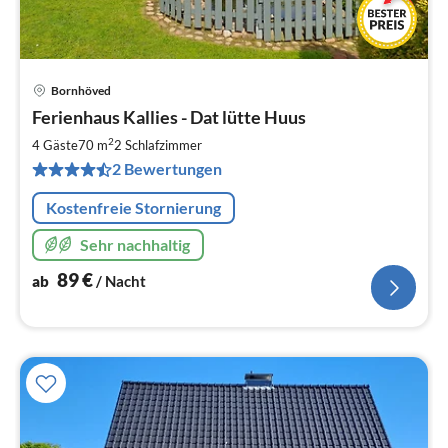
Bornhöved
Pre
Ferienhaus Kallies - Dat lütte Huus
ab
8
2
4 Gäste
70 m
2
Schlafzimmer
pr
2 Bewertungen
Na
Kostenfreie Stornierung
Sehr nachhaltig
89
€
ab
/ Nacht