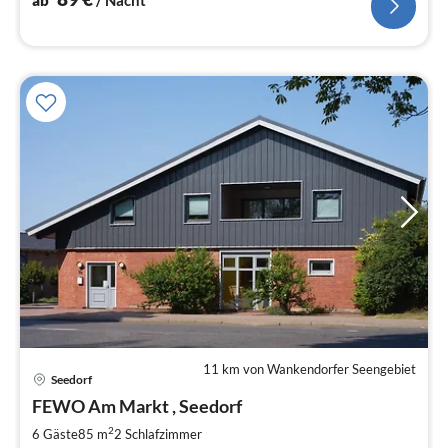
11 km von Wankendorfer Seengebiet
Seedorf
Pre
FEWO Am Markt , Seedorf
ab
1
2
6 Gäste
85 m
2
Schlafzimmer