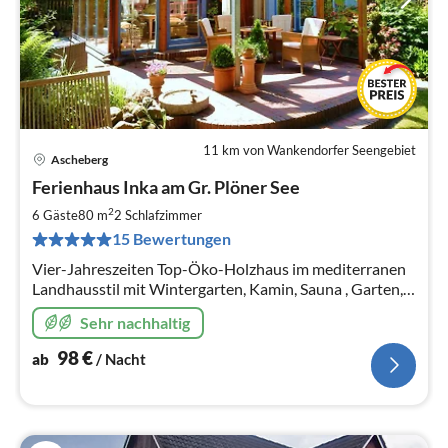
11 km von Wankendorfer Seengebiet
Ascheberg
Pre
Ferienhaus Inka am Gr. Plöner See
ab
9
2
6 Gäste
80 m
2
Schlafzimmer
pr
15 Bewertungen
Na
Vier-Jahreszeiten Top-Öko-Holzhaus im mediterranen
Landhausstil mit Wintergarten, Kamin, Sauna , Garten,
Terrassen, Außenkamin, freies WLAN, Strand 200 m
Sehr nachhaltig
98
€
ab
/ Nacht