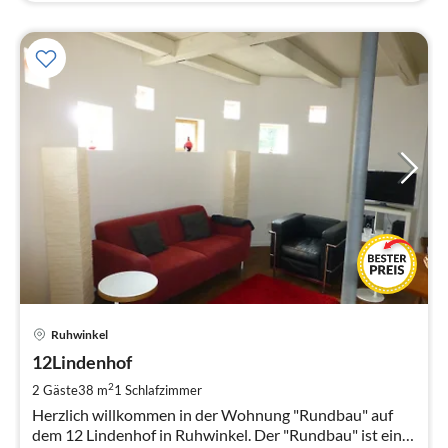
Pre
Ruhwinkel
ab
5
12Lindenhof
pr
2
2 Gäste
38 m
1
Schlafzimmer
Na
Herzlich willkommen in der Wohnung "Rundbau" auf
dem 12 Lindenhof in Ruhwinkel. Der "Rundbau" ist ein