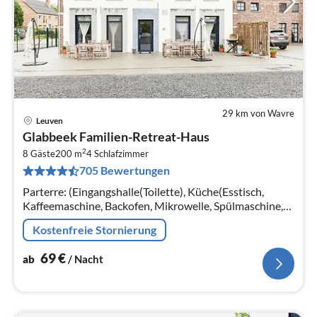
29 km von Wavre
Leuven
Pre
Glabbeek Familien-Retreat-Haus
ab
2
7
8 Gäste
200 m
4
Schlafzimmer
705 Bewertungen
pr
Na
Parterre: (Eingangshalle(Toilette), Küche(Esstisch,
Kaffeemaschine, Backofen, Mikrowelle, Spülmaschine,
Kühl-/Gefrierkombination),
Kostenfreie Stornierung
Wohn/Esszimmer(TV(digital))
69
€
ab
/ Nacht