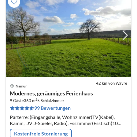
42 km von Wavre
Namur
Pre
Modernes, geräumiges Ferienhaus
ab
2
1
9 Gäste
360 m
5
Schlafzimmer
99 Bewertungen
pr
Na
Parterre: (Eingangshalle, Wohnzimmer(TV(Kabel),
Kamin, DVD-Spieler, Radio), Esszimmer(Esstisch(10
Personen)), Küche(2x Kaffeemaschine(Filter, pads)
Kostenfreie Stornierung