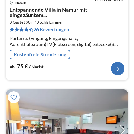
Namur
Pre
Entspannende Villa in Namur mit
ab
eingezäuntem...
7
2
8 Gäste
190 m
3
Schlafzimmer
pr
26 Bewertungen
Na
Parterre: (Eingang, Eingangshalle,
Aufenthaltsraum(TV(Flatscreen, digital), Sitzecke(8
Personen), Radio, Stereoanlage), Esszimmer(Esstisch(8
Kostenfreie Stornierung
Personen))
75
€
ab
/ Nacht