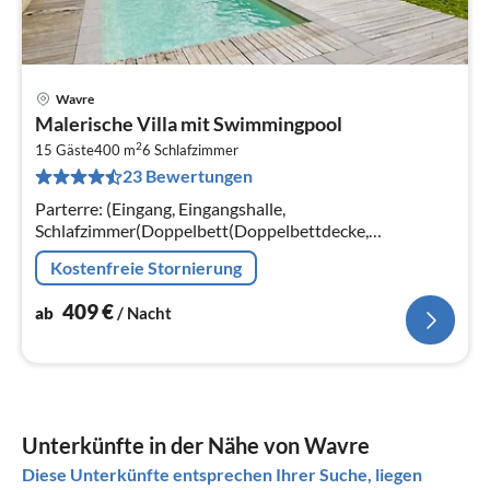
Wavre
Pre
Malerische Villa mit Swimmingpool
ab
2
4
15 Gäste
400 m
6
Schlafzimmer
23 Bewertungen
pr
Na
Parterre: (Eingang, Eingangshalle,
Schlafzimmer(Doppelbett(Doppelbettdecke,
Doppelspannbetttuch)),
Kostenfreie Stornierung
Schlafzimmer(Doppelbett(Doppelbettdecke,
Doppelspannbetttuch))
409
€
ab
/ Nacht
Unterkünfte in der Nähe von Wavre
Diese Unterkünfte entsprechen Ihrer Suche, liegen