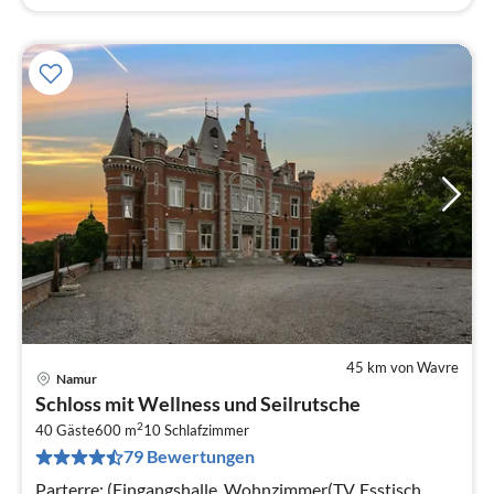
45 km von Wavre
Namur
Pre
Schloss mit Wellness und Seilrutsche
ab
2
4
40 Gäste
600 m
10
Schlafzimmer
79 Bewertungen
pr
Na
Parterre: (Eingangshalle, Wohnzimmer(TV, Esstisch,