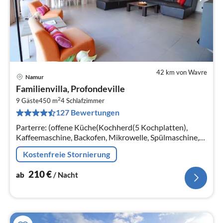
42 km von Wavre
Namur
Pre
Familienvilla, Profondeville
ab
2
2
9 Gäste
450 m
4
Schlafzimmer
127 Bewertungen
pr
Na
Parterre: (offene Küche(Kochherd(5 Kochplatten),
Kaffeemaschine, Backofen, Mikrowelle, Spülmaschine,
Kühl-/Gefrierkombination)
Kostenfreie Stornierung
210
€
ab
/ Nacht