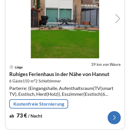
39 km von Wavre
Pre
Liége
ab
Ruhiges Ferienhaus in der Nähe von Hannut
7
2
6 Gäste
150 m
2
Schlafzimmer
pr
Parterre: (Eingangshalle, Aufenthaltsraum(TV(smart
Na
TV), Esstisch, Herd(Holz)), Esszimmer(Esstisch(6
Personen), Sitzecke)
Kostenfreie Stornierung
73
€
ab
/ Nacht