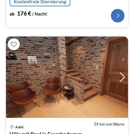
Kostenfreie Stornierung
Wohn/Esszimmer(Herd(Holz))
176
€
ab
/ Nacht
39 km von Wavre
Aalst
Pre
Villa mit Pool in Erembodegem