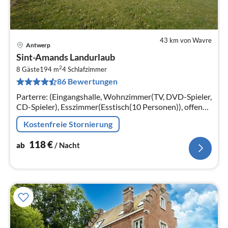
43 km von Wavre
Antwerp
Pre
Sint-Amands Landurlaub
ab
2
1
8 Gäste
194 m
4
Schlafzimmer
86 Bewertungen
pr
Na
Parterre: (Eingangshalle, Wohnzimmer(TV, DVD-Spieler,
CD-Spieler), Esszimmer(Esstisch(10 Personen)), offene
Küche(Kombi-Mikrowelle, Spülmaschine, Kühlschrank,
Kostenfreie Stornierung
Tiefkühlschrank)
118
€
ab
/ Nacht