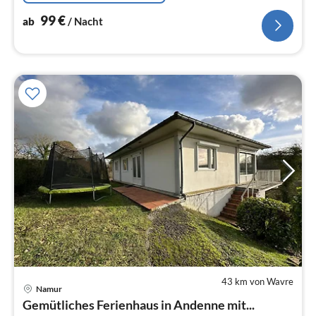
99
€
ab
/ Nacht
43 km von Wavre
Namur
Pre
Gemütliches Ferienhaus in Andenne mit...
ab