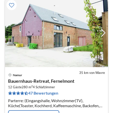
35 km von Wavre
Namur
Pre
Bauernhaus-Retreat, Fernelmont
ab
2
1
12 Gäste
280 m
4
Schlafzimmer
47 Bewertungen
pr
Na
Parterre: (Eingangshalle, Wohnzimmer(TV),
Küche(Toaster, Kochherd, Kaffeemaschine, Backofen,
Mikrowelle, Spülmaschine, Kühlschrank(amerikaner)),