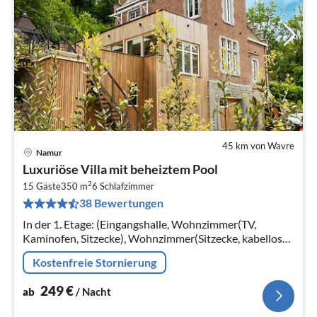
45 km von Wavre
Namur
Pre
Luxuriöse Villa mit beheiztem Pool
ab
2
2
15 Gäste
350 m
6
Schlafzimmer
38 Bewertungen
pr
Na
In der 1. Etage: (Eingangshalle, Wohnzimmer(TV,
Kaminofen, Sitzecke), Wohnzimmer(Sitzecke, kabelloses
Musiksystem, Bar, Kaffeemaschine),
Kostenfreie Stornierung
Esszimmer(Esstisch)
249
€
ab
/ Nacht