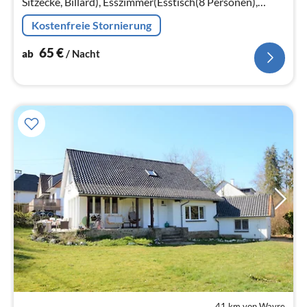
Sitzecke, Billard), Esszimmer(Esstisch(8 Personen),
Hochstuhl)
Kostenfreie Stornierung
65
€
ab
/ Nacht
41 km von Wavre