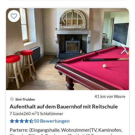
41 km von Wavre
Sint-Truiden
Pre
Aufenthalt auf dem Bauernhof mit Reitschule
ab
2
6
7 Gäste
260 m
3
Schlafzimmer
50 Bewertungen
pr
Na
Parterre: (Eingangshalle, Wohnzimmer(TV, Kaminofen,