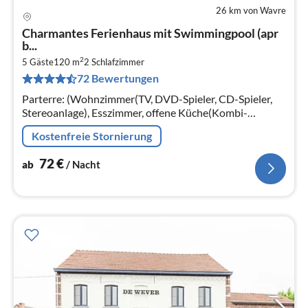
26 km von Wavre
Pre
Charmantes Ferienhaus mit Swimmingpool (apr
ab
b...
7
2
5 Gäste
120 m
2
Schlafzimmer
pr
72 Bewertungen
Na
Parterre: (Wohnzimmer(TV, DVD-Spieler, CD-Spieler,
Stereoanlage), Esszimmer, offene Küche(Kombi-
Mikrowelle), Schlafzimmer(Einzelbett, Doppelbett)
Kostenfreie Stornierung
72
€
ab
/ Nacht