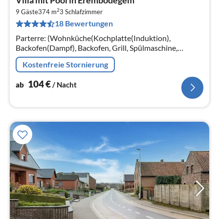
ab
2
1
9 Gäste
374 m
3
Schlafzimmer
18 Bewertungen
pr
Na
Parterre: (Wohnküche(Kochplatte(Induktion),
Backofen(Dampf), Backofen, Grill, Spülmaschine,
Kühl-/Gefrierkombination), Wohn/Esszimmer(TV,
Kostenfreie Stornierung
Esstisch, Kaminofen, Sitzecke)
104
€
ab
/ Nacht