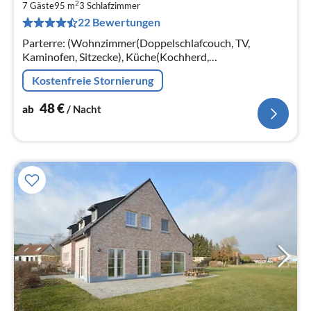
2
4
7 Gäste
95 m
3
Schlafzimmer
22 Bewertungen
pr
Na
Parterre: (Wohnzimmer(Doppelschlafcouch, TV,
Kaminofen, Sitzecke), Küche(Kochherd,
Kaffeemaschine, Waffeleisen, Mikrowelle,
Kostenfreie Stornierung
Spülmaschine, Kühl-/Gefrierkombination, Zitruspresse,
Mi...
48
€
ab
/ Nacht