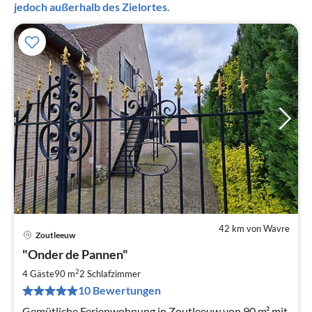
jedoch außerhalb des Zielortes.
42 km von Wavre
Zoutleeuw
Pre
"Onder de Pannen"
ab
9
2
4 Gäste
90 m
2
Schlafzimmer
pr
10 Bewertungen
Na
Gemütliche Ferienwohnung in Zoutleeuw von 90 m² mit