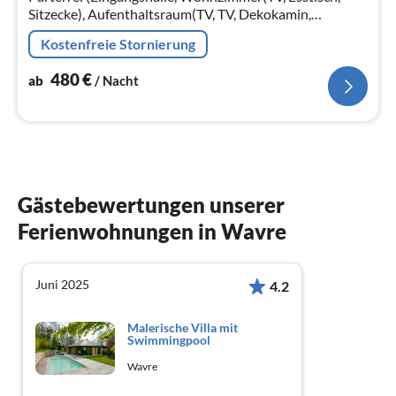
Sitzecke), Aufenthaltsraum(TV, TV, Dekokamin,
Herd(Holz), Sitzecke, kabelloses Musiksystem,
Kostenfreie Stornierung
Stereoanlage, Bar, Billard)
480
€
ab
/ Nacht
Gästebewertungen unserer
Ferienwohnungen in Wavre
Juni 2025
4.2
Malerische Villa mit
Swimmingpool
Wavre