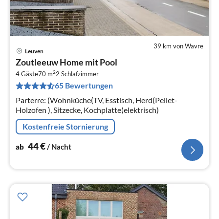
39 km von Wavre
Leuven
Pre
Zoutleeuw Home mit Pool
ab
2
4
4 Gäste
70 m
2
Schlafzimmer
65 Bewertungen
pr
Na
Parterre: (Wohnküche(TV, Esstisch, Herd(Pellet-
Holzofen ), Sitzecke, Kochplatte(elektrisch)
Kostenfreie Stornierung
44
€
ab
/ Nacht