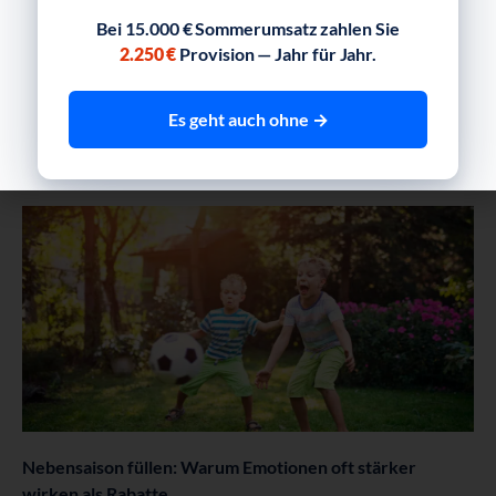
Bei 15.000 € Sommerumsatz zahlen Sie
2.250 €
Provision — Jahr für Jahr.
Hier finden Kurzentschlossene noch Unterkünfte für den
Es geht auch ohne →
spontanen Osterurlaub
Weiterlesen
Nebensaison füllen: Warum Emotionen oft stärker
wirken als Rabatte