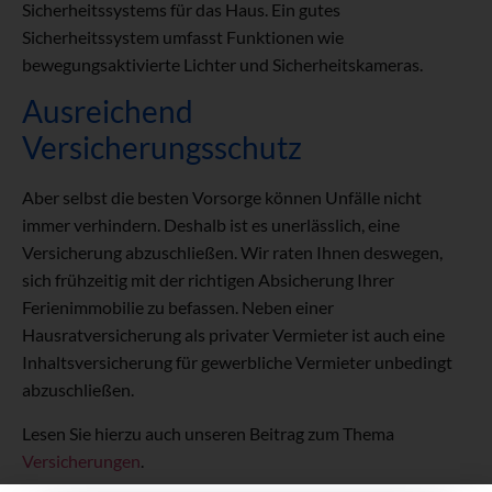
Sicherheitssystems für das Haus. Ein gutes
Sicherheitssystem umfasst Funktionen wie
bewegungsaktivierte Lichter und Sicherheitskameras.
Ausreichend
Versicherungsschutz
Aber selbst die besten Vorsorge können Unfälle nicht
immer verhindern. Deshalb ist es unerlässlich, eine
Versicherung abzuschließen. Wir raten Ihnen deswegen,
sich frühzeitig mit der richtigen Absicherung Ihrer
Ferienimmobilie zu befassen. Neben einer
Hausratversicherung als privater Vermieter ist auch eine
Inhaltsversicherung für gewerbliche Vermieter unbedingt
abzuschließen.
Lesen Sie hierzu auch unseren Beitrag zum Thema
Versicherungen
.