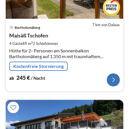
7 km von Dalaas
Pre
Bartholomäberg
ab
2
Maisäß Tschofen
pr
2
4 Gäste
89 m
2
Schlafzimmer
Na
Hütte für 2- Personen am Sonnenbalkon
Bartholomäberg auf 1.350 m mit traumhaftem
Panormamablick auf die Montafoner Bergwelt, idealer
Kostenfreie Stornierung
Ausgangspunkt für Wanderungen
245
€
ab
/ Nacht