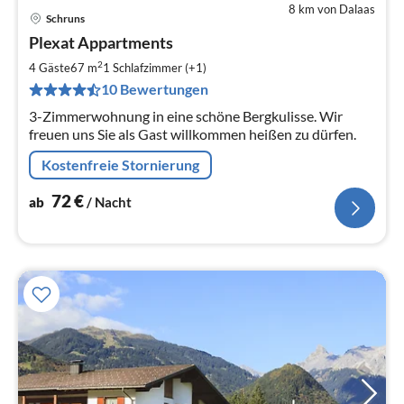
8 km von Dalaas
Schruns
Pre
Plexat Appartments
ab
7
2
4 Gäste
67 m
1
Schlafzimmer (+1)
pr
10 Bewertungen
Na
3-Zimmerwohnung in eine schöne Bergkulisse. Wir
freuen uns Sie als Gast willkommen heißen zu dürfen.
Kostenfreie Stornierung
72
€
ab
/ Nacht