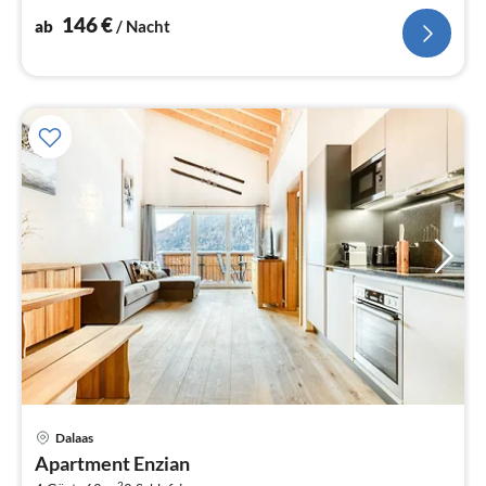
146
€
ab
/ Nacht
Pre
Dalaas
ab
Apartment Enzian
1
2