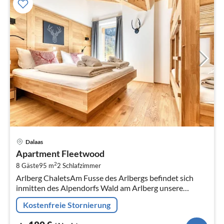
Pre
Dalaas
ab
Apartment Fleetwood
1
2
8 Gäste
95 m
2
Schlafzimmer
pr
Arlberg ChaletsAm Fusse des Arlbergs befindet sich
Na
inmitten des Alpendorfs Wald am Arlberg unsere
Anlage  die Arlberg Chalets! Bei uns wird Urlaub neu
Kostenfreie Stornierung
definiert!