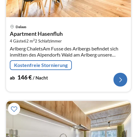
Pre
Dalaas
ab
Apartment Hasenfluh
1
2
4 Gäste
62 m
2
Schlafzimmer
pr
Arlberg ChaletsAm Fusse des Arlbergs befindet sich
Na
inmitten des Alpendorfs Wald am Arlberg unsere
Anlage  die Arlberg Chalets! Bei uns wird Urlaub neu
Kostenfreie Stornierung
definiert!
146
€
ab
/ Nacht