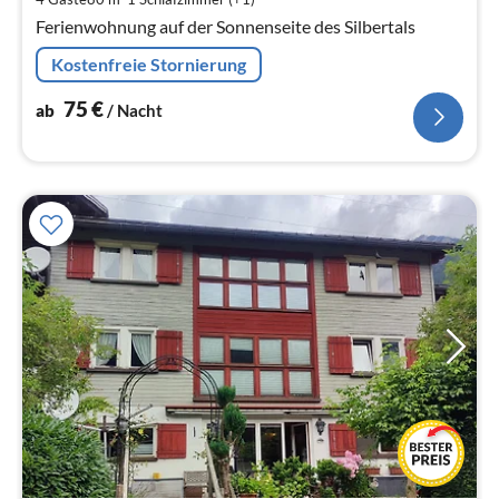
Na
Ferienwohnung auf der Sonnenseite des Silbertals
Kostenfreie Stornierung
75
€
ab
/ Nacht