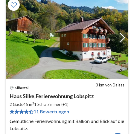
3 km von Dalaas
Silbertal
Pre
Haus Silke,Ferienwohnung Lobspitz
ab
9
2
2 Gäste
45 m
1
Schlafzimmer (+1)
pr
11 Bewertungen
Na
Gemütliche Ferienwohnung mit Balkon und Blick auf die
Lobspitz.