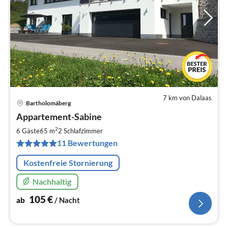
7 km von Dalaas
Bartholomäberg
Pre
Appartement-Sabine
ab
1
2
6 Gäste
65 m
2
Schlafzimmer
pr
11 Bewertungen
Na
Kostenfreie Stornierung
Nachhaltig
105
€
ab
/ Nacht