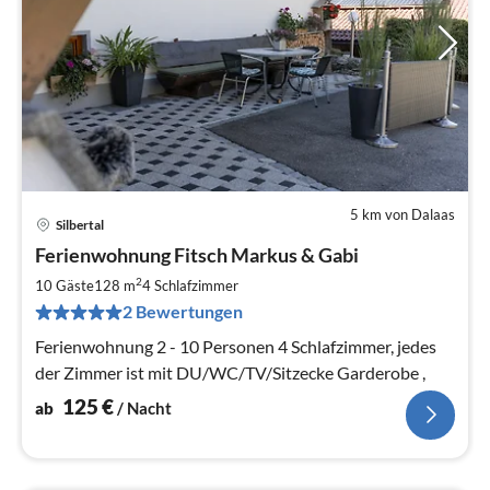
5 km von Dalaas
Silbertal
Pre
Ferienwohnung Fitsch Markus & Gabi
ab
1
2
10 Gäste
128 m
4
Schlafzimmer
pr
2 Bewertungen
Na
Ferienwohnung 2 - 10 Personen 4 Schlafzimmer, jedes
der Zimmer ist mit DU/WC/TV/Sitzecke Garderobe ,
125
€
ab
/ Nacht