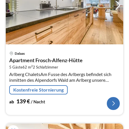
Pre
Dalaas
ab
Apartment Frosch-Alfenz-Hütte
1
2
5 Gäste
62 m
2
Schlafzimmer
pr
Arlberg ChaletsAm Fusse des Arlbergs befindet sich
Na
inmitten des Alpendorfs Wald am Arlberg unsere
Anlage  die Arlberg Chalets! Bei uns wird Urlaub neu
Kostenfreie Stornierung
definiert!
139
€
ab
/ Nacht