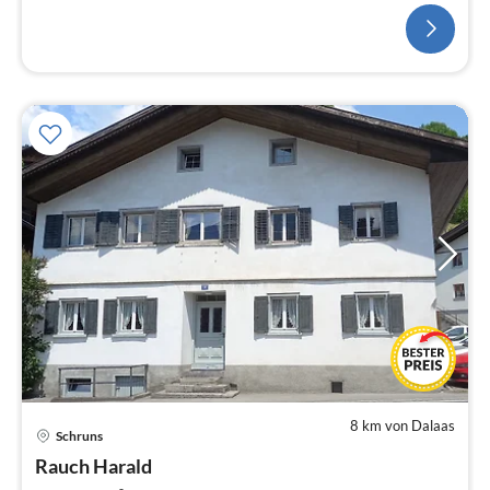
8 km von Dalaas
Pre
Schruns
ab
1
Rauch Harald