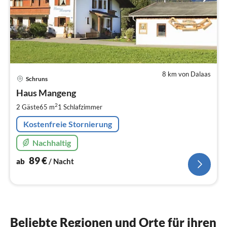
8 km von Dalaas
Pre
Schruns
ab
9
Haus Mangeng
pr
2
2 Gäste
65 m
1
Schlafzimmer
Na
Kostenfreie Stornierung
Nachhaltig
89
€
ab
/ Nacht
Beliebte Regionen und Orte für ihren