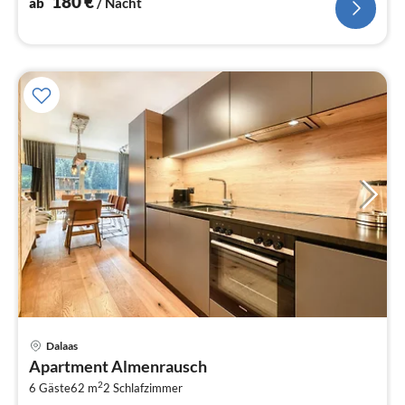
180
€
ab
/ Nacht
Pre
Dalaas
ab
Apartment Almenrausch
1
2
6 Gäste
62 m
2
Schlafzimmer
pr