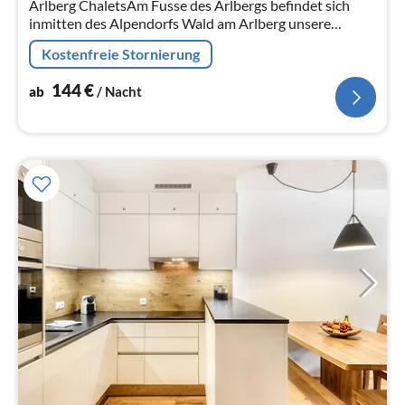
Arlberg ChaletsAm Fusse des Arlbergs befindet sich
Na
inmitten des Alpendorfs Wald am Arlberg unsere
Anlage  die Arlberg Chalets! Bei uns wird Urlaub neu
Kostenfreie Stornierung
definiert!
144
€
ab
/ Nacht