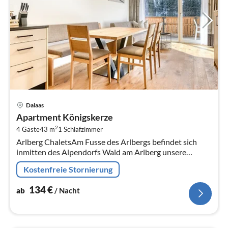
Pre
Dalaas
ab
Apartment Königskerze
1
2
4 Gäste
43 m
1
Schlafzimmer
pr
Arlberg ChaletsAm Fusse des Arlbergs befindet sich
Na
inmitten des Alpendorfs Wald am Arlberg unsere
Anlage  die Arlberg Chalets! Bei uns wird Urlaub neu
Kostenfreie Stornierung
definiert!
134
€
ab
/ Nacht