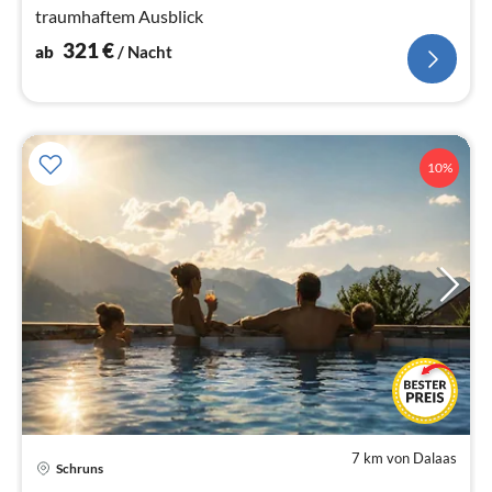
traumhaftem Ausblick
321
€
ab
/ Nacht
10%
7 km von Dalaas
Schruns
Pre