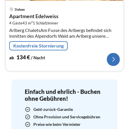
Pre
Dalaas
ab
Apartment Edelweiss
1
2
4 Gäste
43 m
1
Schlafzimmer
pr
Arlberg ChaletsAm Fusse des Arlbergs befindet sich
Na
inmitten des Alpendorfs Wald am Arlberg unsere
Anlage  die Arlberg Chalets! Bei uns wird Urlaub neu
Kostenfreie Stornierung
definiert!
134
€
ab
/ Nacht
Einfach und ehrlich - Buchen
ohne Gebühren!
Geld-zurück-Garantie
Ohne Provision und Servicegebühren
Preise wie beim Vermieter