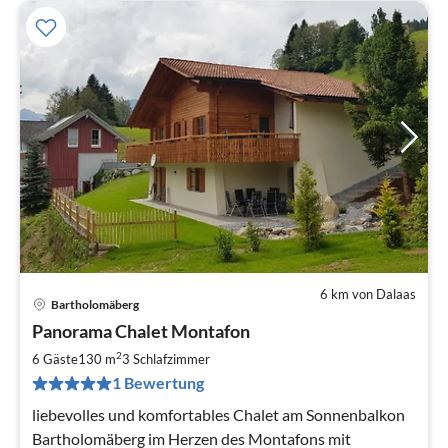
6 km von Dalaas
Bartholomäberg
Pre
Panorama Chalet Montafon
ab
3
2
6 Gäste
130 m
3
Schlafzimmer
pr
1 Bewertung
Na
liebevolles und komfortables Chalet am Sonnenbalkon
Bartholomäberg im Herzen des Montafons mit