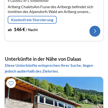
4 Gäste
62 m
2
Schlafzimmer
pr
Arlberg ChaletsAm Fusse des Arlbergs befindet sich
Na
inmitten des Alpendorfs Wald am Arlberg unsere
Anlage  die Arlberg Chalets! Bei uns wird Urlaub neu
Kostenfreie Stornierung
definiert!
146
€
ab
/ Nacht
Unterkünfte in der Nähe von Dalaas
Diese Unterkünfte entsprechen Ihrer Suche, liegen
jedoch außerhalb des Zielortes.