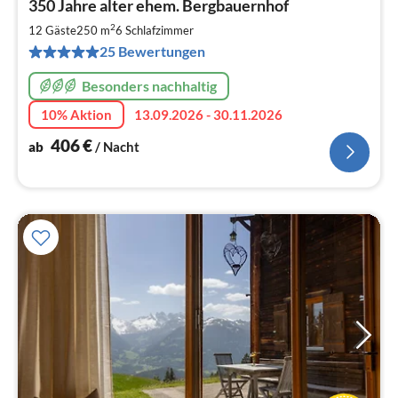
350 Jahre alter ehem. Bergbauernhof
ab
4
2
12 Gäste
250 m
6
Schlafzimmer
pr
25 Bewertungen
Na
Besonders nachhaltig
10% Aktion
13.09.2026 - 30.11.2026
406
€
ab
/ Nacht