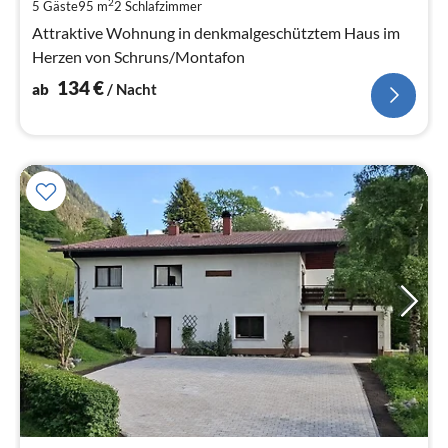
pr
2
5 Gäste
95 m
2
Schlafzimmer
Na
Attraktive Wohnung in denkmalgeschütztem Haus im
Herzen von Schruns/Montafon
134
€
ab
/ Nacht