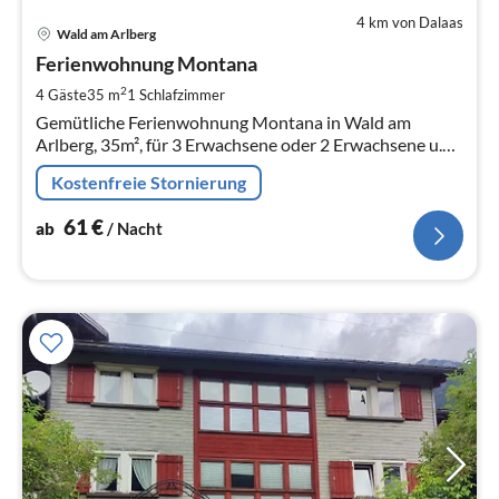
4 km von Dalaas
Pre
Wald am Arlberg
ab
6
Ferienwohnung Montana
pr
2
4 Gäste
35 m
1
Schlafzimmer
Na
Gemütliche Ferienwohnung Montana in Wald am
Arlberg, 35m², für 3 Erwachsene oder 2 Erwachsene u.2
Kinder, 2 Zimmer plus Galerie
Kostenfreie Stornierung
61
€
ab
/ Nacht