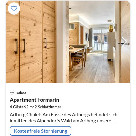
Pre
Dalaas
ab
Apartment Formarin
1
2
4 Gäste
62 m
2
Schlafzimmer
pr
Arlberg ChaletsAm Fusse des Arlbergs befindet sich
Na
inmitten des Alpendorfs Wald am Arlberg unsere
Anlage  die Arlberg Chalets! Bei uns wird Urlaub neu
Kostenfreie Stornierung
definiert!