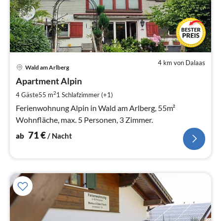
4 km von Dalaas
Pre
Wald am Arlberg
ab
7
Apartment Alpin
pr
2
4 Gäste
55 m
1
Schlafzimmer (+1)
Na
Ferienwohnung Alpin in Wald am Arlberg, 55m²
Wohnfläche, max. 5 Personen, 3 Zimmer.
71
€
ab
/ Nacht