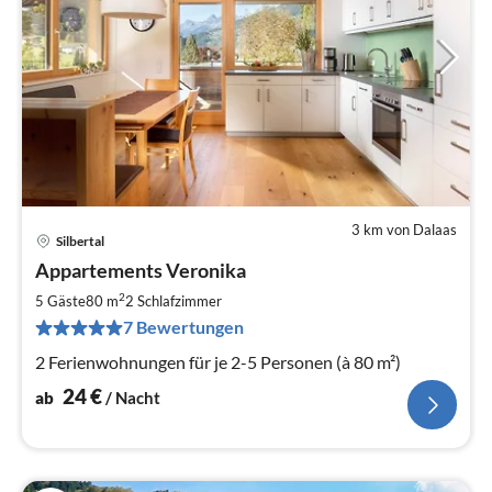
3 km von Dalaas
Silbertal
Pre
Appartements Veronika
ab
2
2
5 Gäste
80 m
2
Schlafzimmer
pr
7 Bewertungen
Na
2 Ferienwohnungen für je 2-5 Personen (à 80 m²)
24
€
ab
/ Nacht