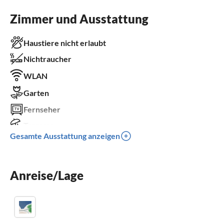
Zimmer und Ausstattung
Haustiere nicht erlaubt
Nichtraucher
WLAN
Garten
Fernseher
Terrasse
Gesamte Ausstattung anzeigen
Spülmaschine
Waschmaschine
Anreise/Lage
Balkon