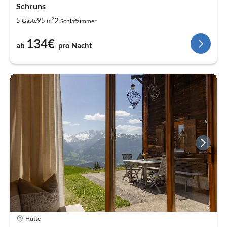
Schruns
2
2
5
95
Gäste
m
Schlafzimmer
134€
ab
pro Nacht
Hütte