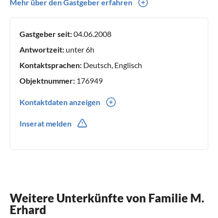
!! BIS BALD !!
Mehr über den Gastgeber erfahren
Gastgeber seit:
04.06.2008
Antwortzeit:
unter 6h
Kontaktsprachen:
Deutsch, Englisch
Objektnummer:
176949
Kontaktdaten anzeigen
0043(0) 664 141 97 67
Inserat melden
Weitere Unterkünfte von Familie M.
Erhard