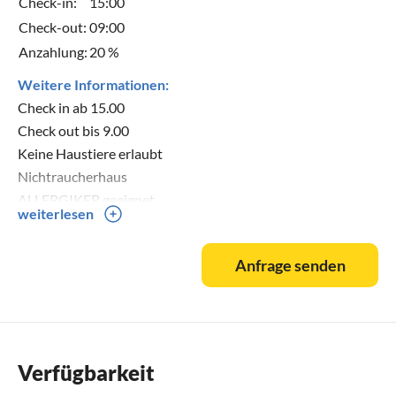
Check-in:
15:00
Check-out:
09:00
Anzahlung:
20 %
Weitere Informationen:
Check in ab 15.00
Check out bis 9.00
Keine Haustiere erlaubt
Nichtraucherhaus
ALLERGIKER geeignet
weiterlesen
Wir begegnen unseren Gästen mit Herzlichkeit und legen
Anfrage senden
dabei viel Wert auf eine persönliche Beziehung. Deshalb
verwenden wir auch das höfliche DU und versuchen alles,
damit die wertvollste Zeit des Jahres, zur schönsten
Erinnerung bei Freunden wird.
Verfügbarkeit