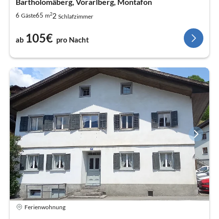
Bartholomäberg, Vorarlberg, Montafon
2
2
6
65
Gäste
m
Schlafzimmer
105€
ab
pro Nacht
Ferienwohnung