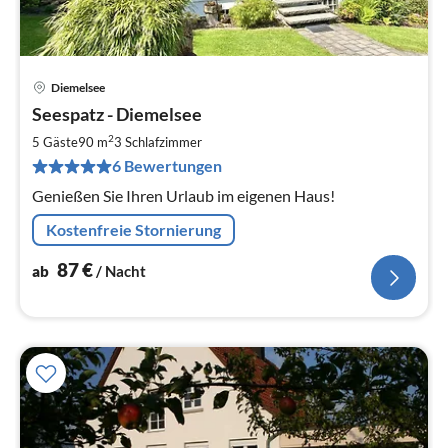
Diemelsee
Pre
Seespatz - Diemelsee
ab
8
2
5 Gäste
90 m
3
Schlafzimmer
pr
6 Bewertungen
Na
Genießen Sie Ihren Urlaub im eigenen Haus!
Kostenfreie Stornierung
87
€
ab
/ Nacht