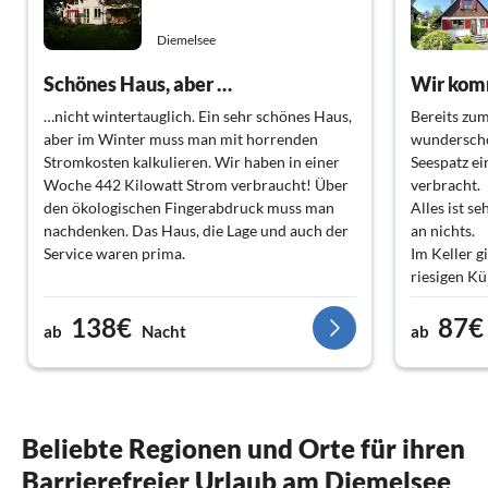
Diemelsee
Schönes Haus, aber …
Wir kom
…nicht wintertauglich. Ein sehr schönes Haus,
Bereits zum
aber im Winter muss man mit horrenden
wunderschö
Stromkosten kalkulieren. Wir haben in einer
Seespatz e
Woche 442 Kilowatt Strom verbraucht! Über
verbracht.
den ökologischen Fingerabdruck muss man
Alles ist se
nachdenken. Das Haus, die Lage und auch der
an nichts.
Service waren prima.
Im Keller g
riesigen Kü
unterschied
138€
87€
für kleine
ab
Nacht
ab
Die herrli
Diemelsee u
Willingen 
Wandern ei
Gleich zu B
Beliebte Regionen und Orte für ihren
wir einen k
Barrierefreier Urlaub am Diemelsee
Wintereinbr