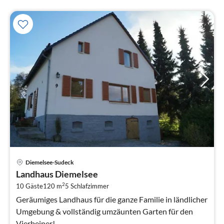
Pre
Diemelsee-Sudeck
ab
Landhaus Diemelsee
2
2
10 Gäste
120 m
5
Schlafzimmer
pr
Na
Geräumiges Landhaus für die ganze Familie in ländlicher
Umgebung & vollständig umzäunten Garten für den
Vierbeiner!