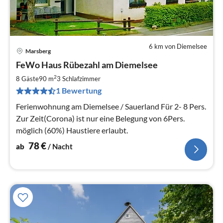
6 km von Diemelsee
Marsberg
Pre
FeWo Haus Rübezahl am Diemelsee
ab
7
2
8 Gäste
90 m
3
Schlafzimmer
pr
1 Bewertung
Na
Ferienwohnung am Diemelsee / Sauerland Für 2- 8 Pers.
Zur Zeit(Corona) ist nur eine Belegung von 6Pers.
möglich (60%) Haustiere erlaubt.
78
€
ab
/ Nacht