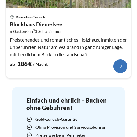
Pre
Diemelsee-Sudeck
ab
Blockhaus Diemelsee
1
2
6 Gäste
60 m
3
Schlafzimmer
pr
Na
Freistehendes und romantisches Holzhaus, inmitten der
unberührten Natur am Waldrand in ganz ruhiger Lage,
mit herrlichem Blick in die Landschaft.
186
€
ab
/ Nacht
Einfach und ehrlich - Buchen
ohne Gebühren!
Geld-zurück-Garantie
Ohne Provision und Servicegebühren
Preise wie beim Vermieter