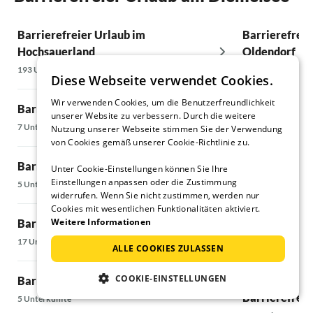
Stunden am
Kerzensche
Barrierefreier Urlaub im
Barrierefreie
Vielen herz
Hochsauerland
Oldendorf
Bangert, da
Eine Buchu
193 Unterkünfte
5 Unterkünfte
Diese Webseite verwendet Cookies.
wurde soeb
Herzliche 
Wir verwenden Cookies, um die Benutzerfreundlichkeit
Barrierefreier Urlaub in Bad Arolsen
Barrierefreie
Marita P. 
unserer Website zu verbessern. Durch die weitere
Südsauerland
7 Unterkünfte
Nutzung unserer Webseite stimmen Sie der Verwendung
von Cookies gemäß unserer Cookie-Richtlinie zu.
15 Unterkünfte
Barrierefreier Urlaub in Vöhl
Unter Cookie-Einstellungen können Sie Ihre
Einstellungen anpassen oder die Zustimmung
Barrierefreie
5 Unterkünfte
widerrufen. Wenn Sie nicht zustimmen, werden nur
5 Unterkünfte
Cookies mit wesentlichen Funktionalitäten aktiviert.
Weitere Informationen
Barrierefreier Urlaub in Edertal
Barrierefreie
17 Unterkünfte
ALLE COOKIES ZULASSEN
5 Unterkünfte
COOKIE-EINSTELLUNGEN
Barrierefreier Urlaub in Frankenau
Barrierefreie
5 Unterkünfte