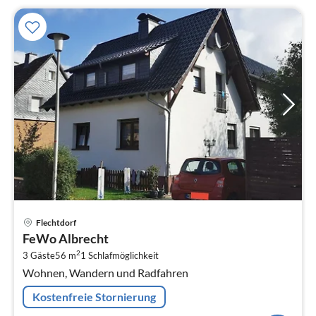
Pre
Flechtdorf
ab
FeWo Albrecht
4
2
3 Gäste
56 m
1
Schlafmöglichkeit
pr
Wohnen, Wandern und Radfahren
Na
Kostenfreie Stornierung