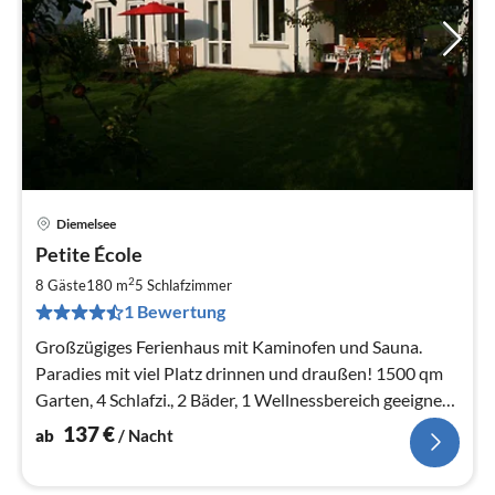
Diemelsee
Pre
Petite École
ab
1
2
8 Gäste
180 m
5
Schlafzimmer
pr
1 Bewertung
Na
Großzügiges Ferienhaus mit Kaminofen und Sauna.
Paradies mit viel Platz drinnen und draußen! 1500 qm
Garten, 4 Schlafzi., 2 Bäder, 1 Wellnessbereich geeignet
für bis zu 8 Personen
137
€
ab
/ Nacht