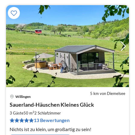
5 km von Diemelsee
Willingen
Pre
Sauerland-Häuschen Kleines Glück
ab
1
2
3 Gäste
50 m
2
Schlafzimmer
pr
13 Bewertungen
Na
Nichts ist zu klein, um großartig zu sein!