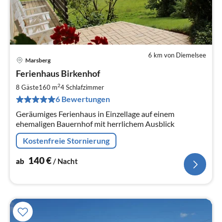
6 km von Diemelsee
Marsberg
Pre
Ferienhaus Birkenhof
ab
1
2
8 Gäste
160 m
4
Schlafzimmer
pr
6 Bewertungen
Na
Geräumiges Ferienhaus in Einzellage auf einem
ehemaligen Bauernhof mit herrlichem Ausblick
Kostenfreie Stornierung
140
€
ab
/ Nacht