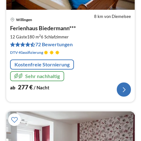
8 km von Diemelsee
Willingen
Pre
Ferienhaus Biedermann***
ab
2
2
12 Gäste
180 m
6
Schlafzimmer
pr
72 Bewertungen
Na
DTV-Klassifizierung
Kostenfreie Stornierung
Sehr nachhaltig
277
€
ab
/ Nacht