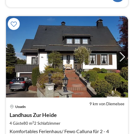
9 km von Diemelsee
Pre
Usseln
ab
8
Landhaus Zur Heide
pr
2
4 Gäste
80 m
2
Schlafzimmer
Na
Komfortables Ferienhaus/ Fewo Calluna für 2 - 4