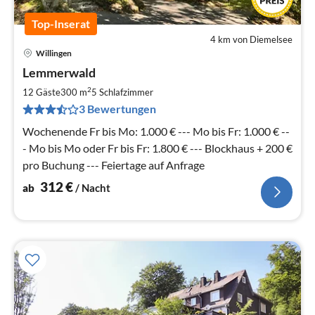
Top-Inserat
4 km von Diemelsee
Willingen
Pre
Lemmerwald
ab
3
2
12 Gäste
300 m
5
Schlafzimmer
pr
3 Bewertungen
Na
Wochenende Fr bis Mo: 1.000 € --- Mo bis Fr: 1.000 € --
- Mo bis Mo oder Fr bis Fr: 1.800 € --- Blockhaus + 200 €
pro Buchung --- Feiertage auf Anfrage
312
€
ab
/ Nacht