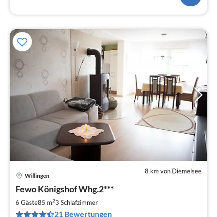
8 km von Diemelsee
Willingen
Pre
Fewo Königshof Whg.2***
ab
1
2
6 Gäste
85 m
3
Schlafzimmer
pr
21 Bewertungen