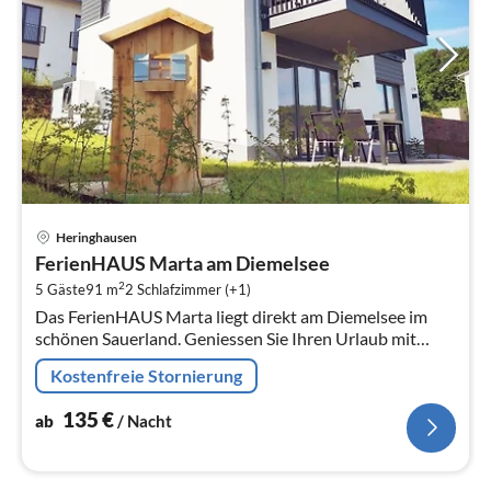
Pre
Heringhausen
ab
FerienHAUS Marta am Diemelsee
1
2
5 Gäste
91 m
2
Schlafzimmer (+1)
pr
Das FerienHAUS Marta liegt direkt am Diemelsee im
Na
schönen Sauerland. Geniessen Sie Ihren Urlaub mit
traumhaftem Seeblick vor malerischer Bergkulisse.
Kostenfreie Stornierung
135
€
ab
/ Nacht