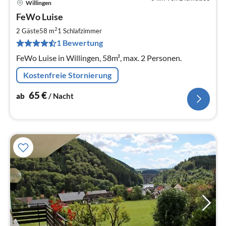
Willingen
Pre
FeWo Luise
ab
6
2
2 Gäste
58 m
1
Schlafzimmer
pr
1 Bewertung
Na
FeWo Luise in Willingen, 58m², max. 2 Personen.
Kostenfreie Stornierung
65
€
ab
/ Nacht