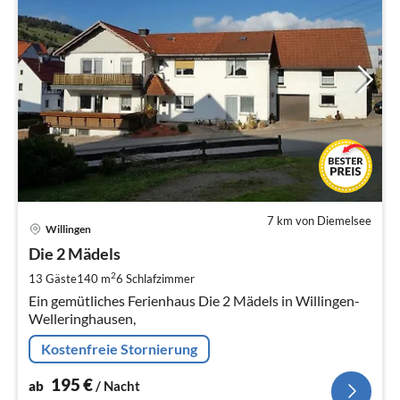
7 km von Diemelsee
Pre
Willingen
ab
1
Die 2 Mädels
pr
2
13 Gäste
140 m
6
Schlafzimmer
Na
Ein gemütliches Ferienhaus Die 2 Mädels in Willingen-
Welleringhausen,
Kostenfreie Stornierung
195
€
ab
/ Nacht