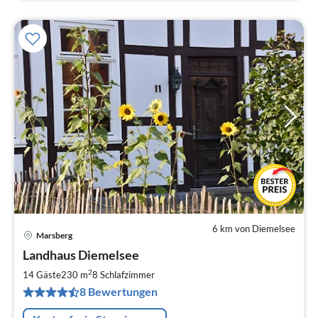
6 km von Diemelsee
Marsberg
Pre
Landhaus Diemelsee
ab
1
2
14 Gäste
230 m
8
Schlafzimmer
pr
8 Bewertungen
Na