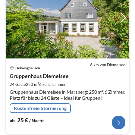
6 km von Diemelsee
Pre
Helminghausen
ab
2
Gruppenhaus Diemelsee
pr
2
24 Gäste
250 m
6
Schlafzimmer
Na
Gruppenhaus Diemelsee in Marsberg: 250 m², 6 Zimmer,
Platz für bis zu 24 Gäste – ideal für Gruppen!
Kostenfreie Stornierung
25
€
ab
/ Nacht