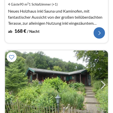
pr
2
4 Gäste
90 m
1
Schlafzimmer (+1)
Na
Neues Holzhaus inkl Sauna und Kaminofen, mit
fantastischer Aussicht von der großen teilüberdachten
Terasse, zur alleinigen Nutzung inkl eingezäuntem
Garten
168
€
ab
/ Nacht