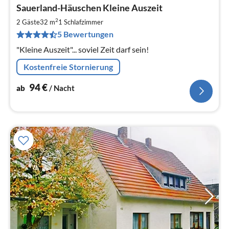
Pre
Sauerland-Häuschen Kleine Auszeit
ab
9
2
2 Gäste
32 m
1
Schlafzimmer
pr
5 Bewertungen
Na
"Kleine Auszeit"... soviel Zeit darf sein!
Kostenfreie Stornierung
94
€
ab
/ Nacht