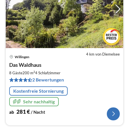
4 km von Diemelsee
Willingen
Pre
Das Waldhaus
ab
2
2
8 Gäste
200 m
4
Schlafzimmer
pr
2 Bewertungen
Na
Kostenfreie Stornierung
Sehr nachhaltig
281
€
ab
/ Nacht