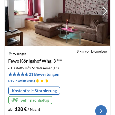
8 km von Diemelsee
Willingen
Pre
Fewo Königshof Whg. 3 ***
ab
1
2
6 Gäste
85 m
2
Schlafzimmer (+1)
pr
21 Bewertungen
Na
DTV-Klassifizierung
Kostenfreie Stornierung
Sehr nachhaltig
128
€
ab
/ Nacht