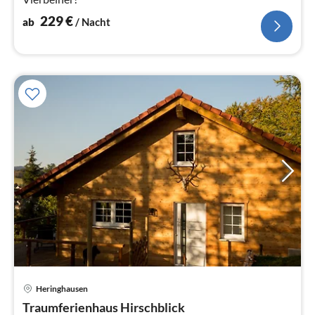
229
€
ab
/ Nacht
Pre
Heringhausen
ab
1
Traumferienhaus Hirschblick