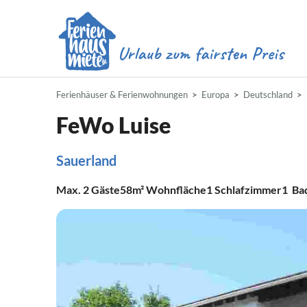
Ferienhäuser & Ferienwohnungen
Europa
Deutschland
FeWo Luise
Sauerland
Max.
2
Gäste
58m²
Wohnfläche
1
Schlafzimmer
1
Ba