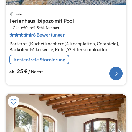
Jaén
Pre
Ferienhaus Ibipozo mit Pool
ab
2
2
4 Gäste
90 m
1
Schlafzimmer
8 Bewertungen
pr
Na
Parterre: (Küche(Kochherd(4 Kochplatten, Ceranfeld),
Backofen, Mikrowelle, Kühl-/Gefrierkombination,
Waschmaschine),
Kostenfreie Stornierung
Wohn/Esszimmer(Doppelschlafcouch, TV, Esstisch,
Kaminofen)
25
€
ab
/ Nacht