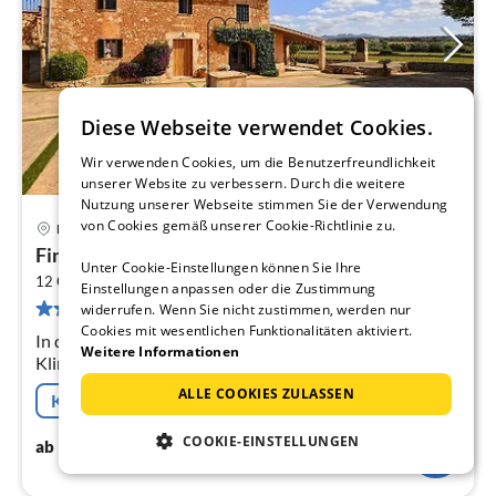
Diese Webseite verwendet Cookies.
Wir verwenden Cookies, um die Benutzerfreundlichkeit
unserer Website zu verbessern. Durch die weitere
Nutzung unserer Webseite stimmen Sie der Verwendung
von Cookies gemäß unserer Cookie-Richtlinie zu.
Manacor
Pre
Finca in Manacor mit Pool & Strandnähe
ab
Unter Cookie-Einstellungen können Sie Ihre
2
1
12 Gäste
300 m
6
Schlafzimmer
Einstellungen anpassen oder die Zustimmung
10 Bewertungen
widerrufen. Wenn Sie nicht zustimmen, werden nur
pr
Cookies mit wesentlichen Funktionalitäten aktiviert.
Na
In der 1. Etage: (Wohnzimmer(TV, Kaminofen, Sitzecke,
Weitere Informationen
Klimaanlage), Esszimmer(Esstisch), Küche(Toaster,
Kochherd, Kaffeemaschine, Backofen, Mikrowelle,
ALLE COOKIES ZULASSEN
Kostenfreie Stornierung
Spülmaschine, Kühl-/Gefrierk...
1269
€
COOKIE-EINSTELLUNGEN
ab
/ Nacht