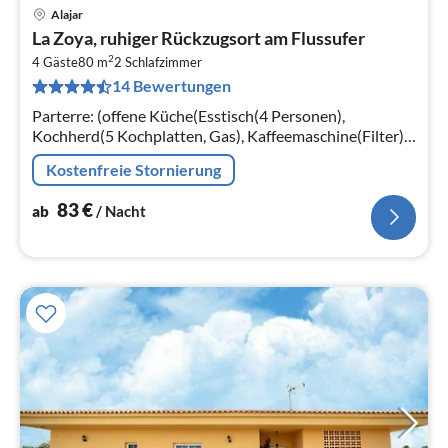
Alajar
Pre
La Zoya, ruhiger Rückzugsort am Flussufer
ab
2
8
4 Gäste
80 m
2
Schlafzimmer
14 Bewertungen
pr
Na
Parterre: (offene Küche(Esstisch(4 Personen),
Kochherd(5 Kochplatten, Gas), Kaffeemaschine(Filter),
Backofen, Mikrowelle, Kühl-/Gefrierkombination)
Kostenfreie Stornierung
83
€
ab
/ Nacht