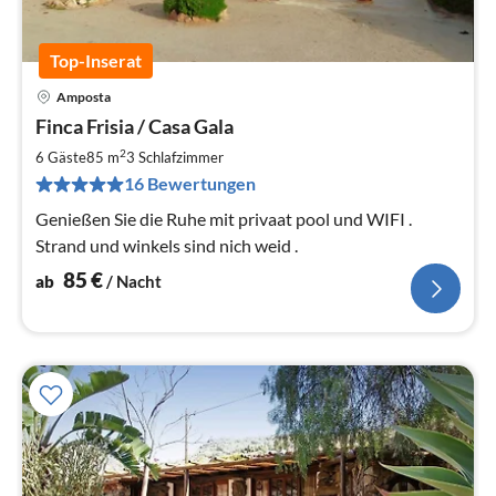
Top-Inserat
Amposta
Pre
Finca Frisia / Casa Gala
ab
8
2
6 Gäste
85 m
3
Schlafzimmer
pr
16 Bewertungen
Na
Genießen Sie die Ruhe mit privaat pool und WIFI .
Strand und winkels sind nich weid .
85
€
ab
/ Nacht