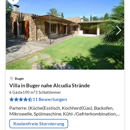
Buger
Pre
Villa in Buger nahe Alcudia Strände
ab
2
4
6 Gäste
190 m
3
Schlafzimmer
11 Bewertungen
pr
Na
Parterre: (Küche(Esstisch, Kochherd(Gas), Backofen,
Mikrowelle, Spülmaschine, Kühl-/Gefrierkombination,
Waschmaschine), Wohn/Esszimmer(TV(Satellit, digital)
Kostenfreie Stornierung