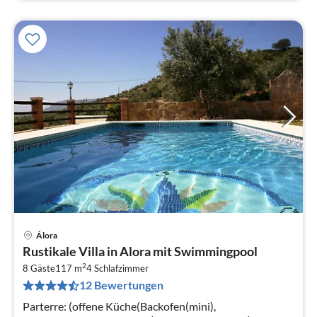
Álora
Pre
Rustikale Villa in Alora mit Swimmingpool
ab
2
8
8 Gäste
117 m
4
Schlafzimmer
12 Bewertungen
pr
Na
Parterre: (offene Küche(Backofen(mini),