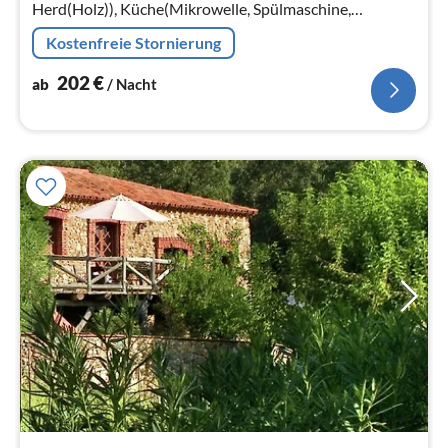
Herd(Holz)), Küche(Mikrowelle, Spülmaschine,
Kühl-/Gefrierkombination, Waschmaschine, Balkon
Kostenfreie Stornierung
oder Terrasse, Heizung(Zentral))
202
€
ab
/ Nacht