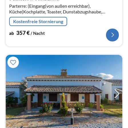
pr
Parterre: (Eingang(von außen erreichbar),
Na
Küche(Kochplatte, Toaster, Dunstabzugshaube,
Kaffeemaschine, Mikrowelle,
Kostenfreie Stornierung
Kühl-/Gefrierkombination),
Wohn/Esszimmer(Schlafcouch 1 Pers.
357
€
ab
/ Nacht