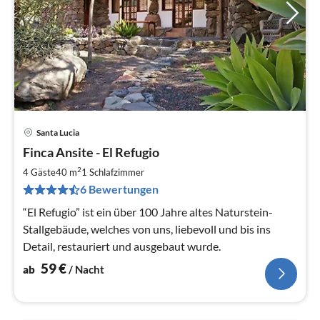
Santa Lucia
Pre
Finca Ansite - El Refugio
ab
5
2
4 Gäste
40 m
1
Schlafzimmer
pr
6 Bewertungen
Na
“El Refugio” ist ein über 100 Jahre altes Naturstein-
Stallgebäude, welches von uns, liebevoll und bis ins
Detail, restauriert und ausgebaut wurde.
59
€
ab
/ Nacht