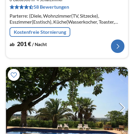
2
58 Bewertungen
pr
Na
Parterre: (Diele, Wohnzimmer(TV, Sitzecke),
Esszimmer(Esstisch), Küche(Wasserkocher, Toaster,
Kaffeemaschine, Espressomaschine, Kombi-Mikrowelle,
Kostenfreie Stornierung
Spülmaschine, Kühl-/Gefrierkombina...
201
€
ab
/ Nacht