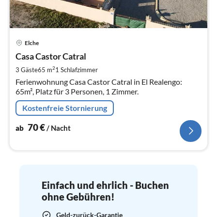
Pre
Elche
ab
7
Casa Castor Catral
pr
2
3 Gäste
65 m
1
Schlafzimmer
Na
Ferienwohnung Casa Castor Catral in El Realengo:
65m², Platz für 3 Personen, 1 Zimmer.
Kostenfreie Stornierung
70
€
ab
/ Nacht
Einfach und ehrlich - Buchen
ohne Gebühren!
Geld-zurück-Garantie