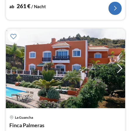
Alleinnutzung
261
€
ab
/ Nacht
La Guancha
Pre
Finca Palmeras
ab