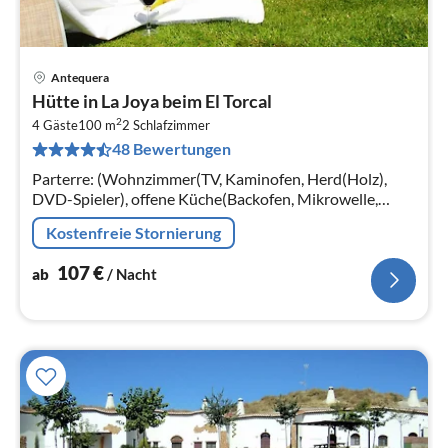
Antequera
Pre
Hütte in La Joya beim El Torcal
ab
2
1
4 Gäste
100 m
2
Schlafzimmer
48 Bewertungen
pr
Na
Parterre: (Wohnzimmer(TV, Kaminofen, Herd(Holz),
DVD-Spieler), offene Küche(Backofen, Mikrowelle,
Spülmaschine, Waschmaschine)
Kostenfreie Stornierung
107
€
ab
/ Nacht