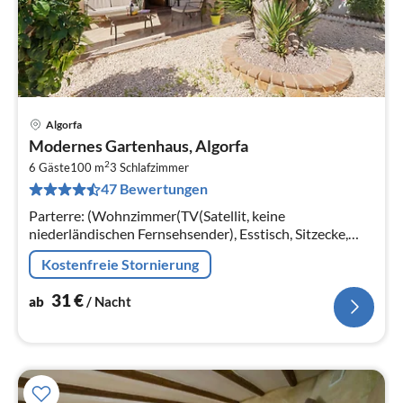
Algorfa
Pre
Modernes Gartenhaus, Algorfa
ab
2
3
6 Gäste
100 m
3
Schlafzimmer
47 Bewertungen
pr
Na
Parterre: (Wohnzimmer(TV(Satellit, keine
niederländischen Fernsehsender), Esstisch, Sitzecke,
Heizung(elektrisch, Holz), Klimaanlage)
Kostenfreie Stornierung
31
€
ab
/ Nacht