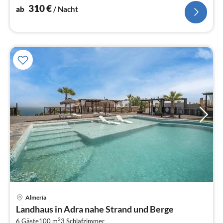
310
€
ab
/ Nacht
Pre
Almería
ab
Landhaus in Adra nahe Strand und Berge
3
2
6 Gäste
100 m
3
Schlafzimmer