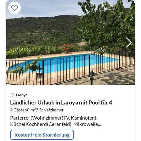
Pre
Laroya
ab
Ländlicher Urlaub in Laroya mit Pool für 4
6
2
4 Gäste
60 m
2
Schlafzimmer
pr
Parterre: (Wohnzimmer(TV, Kaminofen),
Na
Küche(Kochherd(Ceranfeld), Mikrowelle,
Kühl-/Gefrierkombination, Waschmaschine),
Kostenfreie Stornierung
Schlafzimmer(Französisches Bett)