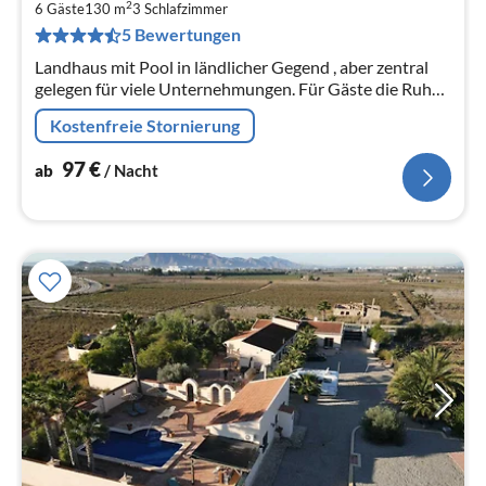
9
2
6 Gäste
130 m
3
Schlafzimmer
pr
5 Bewertungen
Na
Landhaus mit Pool in ländlicher Gegend , aber zentral
gelegen für viele Unternehmungen. Für Gäste die Ruhe
und Entspannung suchen.
Kostenfreie Stornierung
97
€
ab
/ Nacht