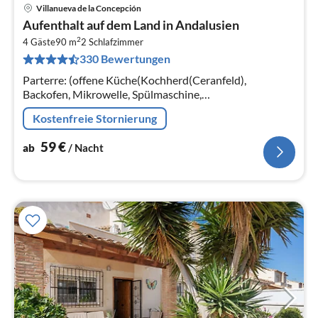
Villanueva de la Concepción
Pre
Aufenthalt auf dem Land in Andalusien
ab
2
5
4 Gäste
90 m
2
Schlafzimmer
330 Bewertungen
pr
Na
Parterre: (offene Küche(Kochherd(Ceranfeld),
Backofen, Mikrowelle, Spülmaschine,
Kühl-/Gefrierkombination), Wohn/Esszimmer(TV,
Kostenfreie Stornierung
Esstisch(4 Personen), Kaminofen)
59
€
ab
/ Nacht