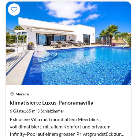
Pre
Moraira
ab
2
klimatisierte Luxus-Panoramavilla
pr
2
6 Gäste
165 m
3
Schlafzimmer
Na
Exklusive Villa mit traumhaftem Meerblick ,
vollklimatisiert, mit allem Komfort und privatem
Infinity-Pool auf einem grossen Privatgrundstück zur