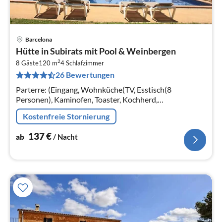
Barcelona
Pre
Hütte in Subirats mit Pool & Weinbergen
ab
2
1
8 Gäste
120 m
4
Schlafzimmer
26 Bewertungen
pr
Na
Parterre: (Eingang, Wohnküche(TV, Esstisch(8
Personen), Kaminofen, Toaster, Kochherd,
Kaffeemaschine, Backofen, Spülmaschine,
Kostenfreie Stornierung
Kühl-/Gefrierkombination)
137
€
ab
/ Nacht