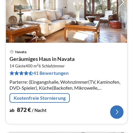
Navata
Pre
Geräumiges Haus in Navata
ab
2
8
14 Gäste
400 m
6
Schlafzimmer
41 Bewertungen
pr
Na
Parterre: (Eingangshalle, Wohnzimmer(TV, Kaminofen,
DVD-Spieler), Küche(Backofen, Mikrowelle,
Spülmaschine, Kühl-/Gefrierkombination),
Kostenfreie Stornierung
Wohn/Esszimmer(TV, Stereoanlage, Grill)
872
€
ab
/ Nacht