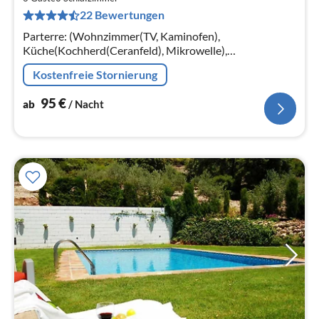
9
22 Bewertungen
pr
Na
Parterre: (Wohnzimmer(TV, Kaminofen),
Küche(Kochherd(Ceranfeld), Mikrowelle),
Schlafzimmer(Doppelbett), Schlafzimmer(Doppelbett),
Kostenfreie Stornierung
Schlafzimmer(Doppelbett)
95
€
ab
/ Nacht