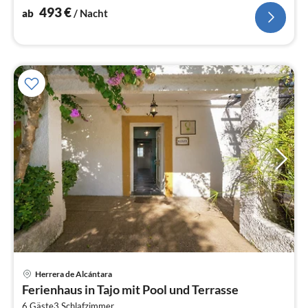
493
€
ab
/ Nacht
Herrera de Alcántara
Pre
Ferienhaus in Tajo mit Pool und Terrasse
ab
6 Gäste
3
Schlafzimmer