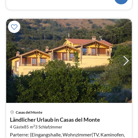
Pre
Casas del Monte
ab
Ländlicher Urlaub in Casas del Monte
2
2
4 Gäste
85 m
3
Schlafzimmer
pr
Parterre: (Eingangshalle, Wohnzimmer(TV, Kaminofen,
Na