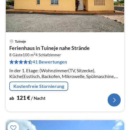
Tuineje
Pre
Ferienhaus in Tuineje nahe Strände
ab
2
1
8 Gäste
100 m
4
Schlafzimmer
41 Bewertungen
pr
Na
In der 1. Etage: (Wohnzimmer(TV, Sitzecke),
Küche(Esstisch, Backofen, Mikrowelle, Spülmaschine,
Kühl-/Gefrierkombination), Schlafzimmer(Doppelbett
Kostenfreie Stornierung
oder 2 Einzelbetten, Klimaanlage)
121
€
ab
/ Nacht