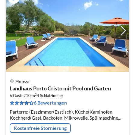
Manacor
Pre
Landhaus Porto Cristo mit Pool und Garten
ab
2
3
6 Gäste
210 m
4
Schlafzimmer
6 Bewertungen
pr
Na
Parterre: (Esszimmer(Esstisch), Küche(Kaminofen,
Kochherd(Gas), Backofen, Mikrowelle, Spülmaschine,
Kühl-/Gefrierkombination, Trockner, Hochstuhl),
Kostenfreie Stornierung
Wohn/Esszimmer(TV(Satellit)