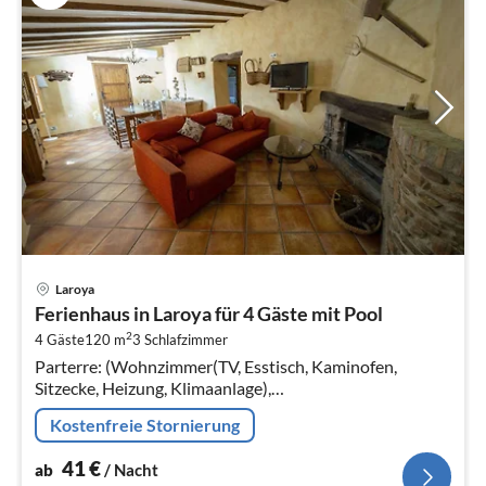
Pre
Laroya
ab
Ferienhaus in Laroya für 4 Gäste mit Pool
4
2
4 Gäste
120 m
3
Schlafzimmer
pr
Parterre: (Wohnzimmer(TV, Esstisch, Kaminofen,
Na
Sitzecke, Heizung, Klimaanlage),
Küche(Kochherd(Ceranfeld), Mikrowelle,
Kostenfreie Stornierung
Kühl-/Gefrierkombination, Waschmaschine)
41
€
ab
/ Nacht