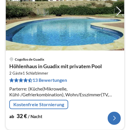
Cogollos de Guadix
Pre
Höhlenhaus in Guadix mit privatem Pool
ab
3
2 Gäste
1
Schlafzimmer
13 Bewertungen
pr
Na
Parterre: (Küche(Mikrowelle,
Kühl-/Gefrierkombination), Wohn/Esszimmer(TV,
Kaminofen), Schlafzimmer(Französisches Bett(70 x 160
Kostenfreie Stornierung
cm))
32
€
ab
/ Nacht