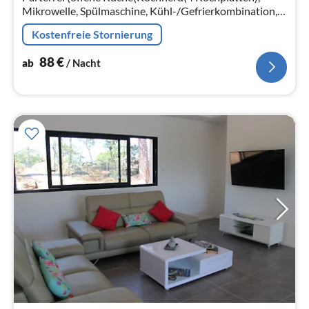
Mikrowelle, Spülmaschine, Kühl-/Gefrierkombination,
Waschmaschine), Wohn/Esszimmer(TV(Satellit),
Kostenfreie Stornierung
Herd(Holz), Bar(Esstheke))
88
€
ab
/ Nacht