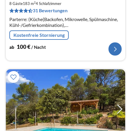
2
1
8 Gäste
183 m
4
Schlafzimmer
31 Bewertungen
pr
Na
Parterre: (Küche(Backofen, Mikrowelle, Spülmaschine,
Kühl-/Gefrierkombination),
Wohn/Esszimmer(TV(Satellit), Kaminofen, DVD-Spieler,
Kostenfreie Stornierung
Stereoanlage)
100
€
ab
/ Nacht