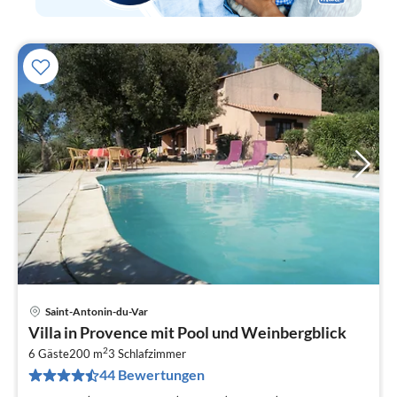
Saint-Antonin-du-Var
Pre
Villa in Provence mit Pool und Weinbergblick
ab
2
1
6 Gäste
200 m
3
Schlafzimmer
44 Bewertungen
pr
Na