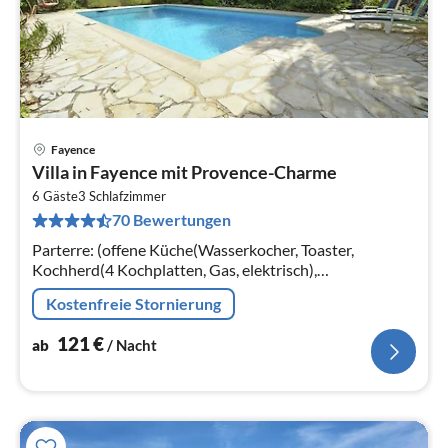
Fayence
Pre
Villa in Fayence mit Provence-Charme
ab
1
6 Gäste
3
Schlafzimmer
70 Bewertungen
pr
Na
Parterre: (offene Küche(Wasserkocher, Toaster,
Kochherd(4 Kochplatten, Gas, elektrisch),
Dunstabzugshaube, Kaffeemaschine(Filter),
Kostenfreie Stornierung
Spülmaschine, Kühlschrank)
121
€
ab
/ Nacht