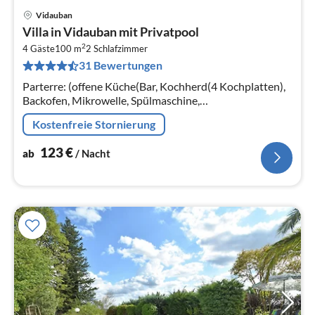
Vidauban
Pre
Villa in Vidauban mit Privatpool
ab
2
1
4 Gäste
100 m
2
Schlafzimmer
31 Bewertungen
pr
Na
Parterre: (offene Küche(Bar, Kochherd(4 Kochplatten),
Backofen, Mikrowelle, Spülmaschine,
Kühl-/Gefrierkombination, Klimaanlage),
Kostenfreie Stornierung
Wohn/Esszimmer(TV, Esstisch, Klimaanlage)
123
€
ab
/ Nacht