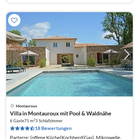
Montauroux
Pre
Villa in Montauroux mit Pool & Waldnähe
ab
2
1
6 Gäste
75 m
3
Schlafzimmer
18 Bewertungen
pr
Na
Parterre: (offene Küche(Kochherd(Gas), Mikrowelle,