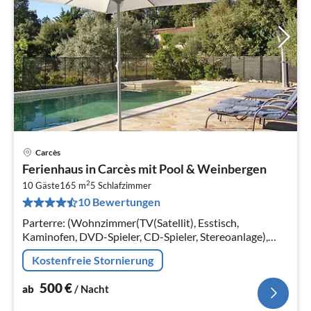
Carcès
Pre
Ferienhaus in Carcès mit Pool & Weinbergen
ab
2
5
10 Gäste
165 m
5
Schlafzimmer
10 Bewertungen
pr
Na
Parterre: (Wohnzimmer(TV(Satellit), Esstisch,
Kaminofen, DVD-Spieler, CD-Spieler, Stereoanlage),
Küche(Kaffeemaschine, Backofen, Mikrowelle,
Kostenfreie Stornierung
Spülmaschine, Kühl-/Gefrierkombination)
500
€
ab
/ Nacht