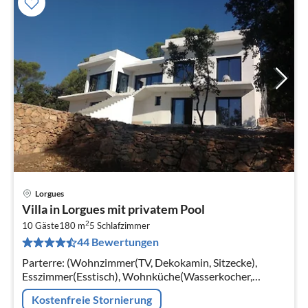
Lorgues
Pre
Villa in Lorgues mit privatem Pool
ab
2
1
10 Gäste
180 m
5
Schlafzimmer
44 Bewertungen
pr
Na
Parterre: (Wohnzimmer(TV, Dekokamin, Sitzecke),
Esszimmer(Esstisch), Wohnküche(Wasserkocher,
Toaster, Kochherd, Kaffeemaschine, Backofen,
Kostenfreie Stornierung
Mikrowelle, Spülmaschine, Kühl-/Gefrierkom...