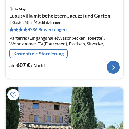
Le Muy
Pre
Luxusvilla mit beheiztem Jacuzzi und Garten
ab
2
6
8 Gäste
250 m
4
Schlafzimmer
36 Bewertungen
pr
Na
Parterre: (Eingangshalle(Waschbecken, Toilette),
Wohnzimmer(TV(Flatscreen), Esstisch, Sitzecke,
Sitzecke, Sitzecke, Stereoanlage), Esszimmer(Esstisch)
Kostenfreie Stornierung
607
€
ab
/ Nacht