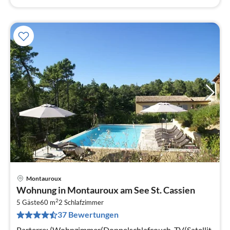
Montauroux
Pre
Wohnung in Montauroux am See St. Cassien
ab
2
8
5 Gäste
60 m
2
Schlafzimmer
37 Bewertungen
pr
Na
Parterre: (Wohnzimmer(Doppelschlafcouch, TV(Satellit,