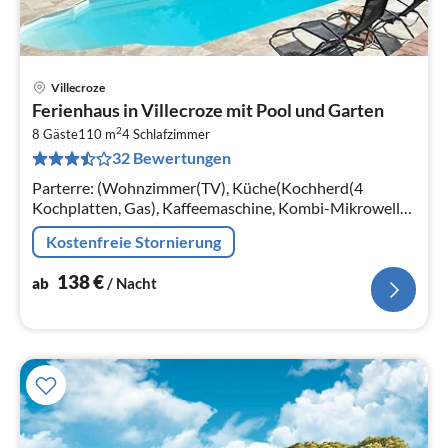
Villecroze
Pre
Ferienhaus in Villecroze mit Pool und Garten
ab
2
1
8 Gäste
110 m
4
Schlafzimmer
32 Bewertungen
pr
Na
Parterre: (Wohnzimmer(TV), Küche(Kochherd(4
Kochplatten, Gas), Kaffeemaschine, Kombi-Mikrowelle,
Spülmaschine, Kühl-/Gefrierkombination,
Kostenfreie Stornierung
Waschmaschine)
138
€
ab
/ Nacht