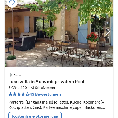
Aups
Pre
Luxusvilla in Aups mit privatem Pool
ab
2
2
6 Gäste
120 m
3
Schlafzimmer
43 Bewertungen
pr
Na
Parterre: (Eingangshalle(Toilette), Küche(Kochherd(4
Kochplatten, Gas), Kaffeemaschine(cups), Backofen,
Mikrowelle, Spülmaschine, Kühlschrank,
Kostenfreie Stornierung
Tiefkühlschrank)