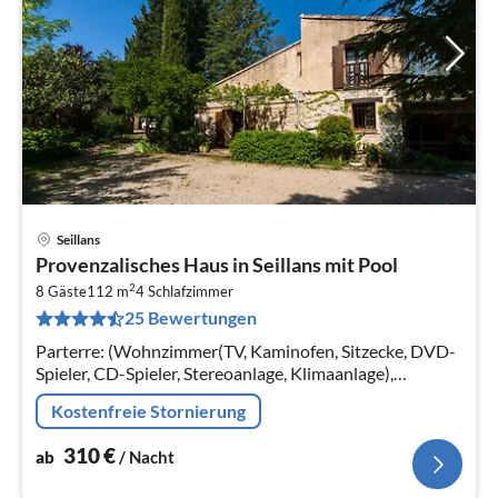
Seillans
Pre
Provenzalisches Haus in Seillans mit Pool
ab
2
3
8 Gäste
112 m
4
Schlafzimmer
25 Bewertungen
pr
Na
Parterre: (Wohnzimmer(TV, Kaminofen, Sitzecke, DVD-
Spieler, CD-Spieler, Stereoanlage, Klimaanlage),
Küche(Kaffeemaschine(Filter)
Kostenfreie Stornierung
310
€
ab
/ Nacht