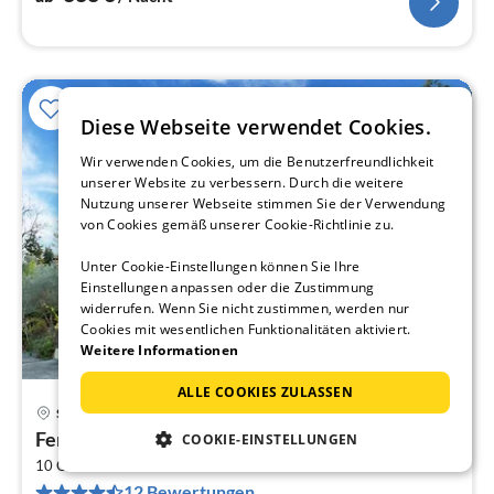
Diese Webseite verwendet Cookies.
Wir verwenden Cookies, um die Benutzerfreundlichkeit
unserer Website zu verbessern. Durch die weitere
Nutzung unserer Webseite stimmen Sie der Verwendung
von Cookies gemäß unserer Cookie-Richtlinie zu.
Unter Cookie-Einstellungen können Sie Ihre
Einstellungen anpassen oder die Zustimmung
widerrufen. Wenn Sie nicht zustimmen, werden nur
Cookies mit wesentlichen Funktionalitäten aktiviert.
Weitere Informationen
ALLE COOKIES ZULASSEN
Seillans
Pre
Ferienhaus in Frankreich mit Pool
COOKIE-EINSTELLUNGEN
ab
2
4
10 Gäste
230 m
4
Schlafzimmer
12 Bewertungen