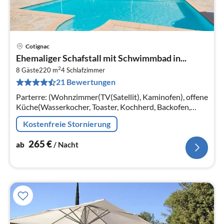
Cotignac
Pre
Ehemaliger Schafstall mit Schwimmbad in...
ab
2
2
8 Gäste
220 m
4
Schlafzimmer
21 Bewertungen
pr
Na
Parterre: (Wohnzimmer(TV(Satellit), Kaminofen), offene
Küche(Wasserkocher, Toaster, Kochherd, Backofen,
Mikrowelle, Spülmaschine),
Kostenfreie Stornierung
Schlafzimmer(Doppelbett(160 x 200 cm)
265
€
ab
/ Nacht