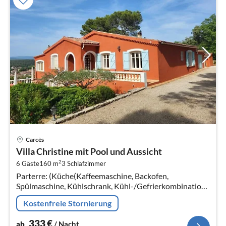
Pre
Carcès
ab
Villa Christine mit Pool und Aussicht
3
2
6 Gäste
160 m
3
Schlafzimmer
pr
Parterre: (Küche(Kaffeemaschine, Backofen,
Na
Spülmaschine, Kühlschrank, Kühl-/Gefrierkombination),
Wohn/Esszimmer(TV, Esstisch, Sitzecke),
Kostenfreie Stornierung
Schlafzimmer(Doppelbett(180 x 200 cm))
333
€
ab
/ Nacht