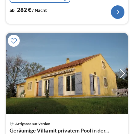
282
€
ab
/ Nacht
Artignosc-sur-Verdon
Pre
Geräumige Villa mit privatem Pool in der...
ab