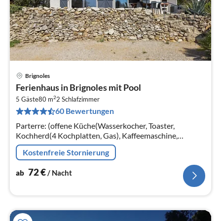
Brignoles
Pre
Ferienhaus in Brignoles mit Pool
ab
2
7
5 Gäste
80 m
2
Schlafzimmer
60 Bewertungen
pr
Na
Parterre: (offene Küche(Wasserkocher, Toaster,
Kochherd(4 Kochplatten, Gas), Kaffeemaschine,
Backofen, Mikrowelle, Kühl-/Gefrierkombination),
Kostenfreie Stornierung
Wohn/Esszimmer(TV(Flatscreen)
72
€
ab
/ Nacht