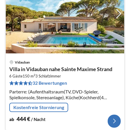
Vidauban
Pre
Villa in Vidauban nahe Sainte Maxime Strand
ab
2
4
6 Gäste
150 m
3
Schlafzimmer
32 Bewertungen
pr
Na
Parterre: (Aufenthaltsraum(TV, DVD-Spieler,
Spielkonsole, Stereoanlage), Küche(Kochherd(4
Kochplatten), Backofen, Mikrowelle, Spülmaschine,
Kostenfreie Stornierung
Kühl-/Gefrierkombination)
444
€
ab
/ Nacht