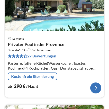
La Motte
Pre
Privater Pool in der Provence
ab
2
2
8 Gäste
170 m
5
Schlafzimmer
27 Bewertungen
pr
Na
Parterre: (offene Küche(Wasserkocher, Toaster,
Kochherd(4 Kochplatten, Gas), Dunstabzugshaube,
Kaffeemaschine, Backofen, Spülmaschine, Kühlschrank,
Kostenfreie Stornierung
Kühl-/Gefrierkombination)
298
€
ab
/ Nacht