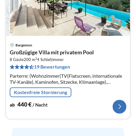
Bargemon
Pre
Großzügige Villa mit privatem Pool
ab
2
4
8 Gäste
200 m
4
Schlafzimmer
19 Bewertungen
pr
Na
Parterre: (Wohnzimmer(TV(Flatscreen, internationale
TV-Kanäle), Kaminofen, Sitzecke, Klimaanlage),
Küche(Bar, 2x Kaffeemaschine(cups, pads)
Kostenfreie Stornierung
440
€
ab
/ Nacht