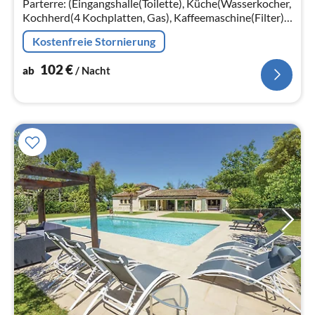
Parterre: (Eingangshalle(Toilette), Küche(Wasserkocher,
Kochherd(4 Kochplatten, Gas), Kaffeemaschine(Filter),
Backofen, Mikrowelle, Spülmaschine,
Kostenfreie Stornierung
Kühl-/Gefrierkombination)
102
€
ab
/ Nacht