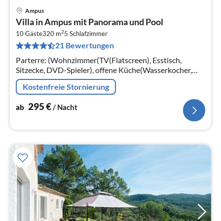
Ampus
Pre
Villa in Ampus mit Panorama und Pool
ab
2
2
10 Gäste
320 m
5
Schlafzimmer
21 Bewertungen
pr
Na
Parterre: (Wohnzimmer(TV(Flatscreen), Esstisch,
Sitzecke, DVD-Spieler), offene Küche(Wasserkocher,
Kochherd(4 Kochplatten, elektrisch)
Kostenfreie Stornierung
295
€
ab
/ Nacht