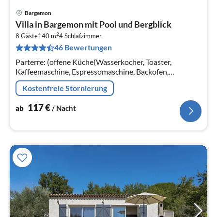
Bargemon
Pre
Villa in Bargemon mit Pool und Bergblick
ab
2
1
8 Gäste
140 m
4
Schlafzimmer
46 Bewertungen
pr
Na
Parterre: (offene Küche(Wasserkocher, Toaster,
Kaffeemaschine, Espressomaschine, Backofen,
Spülmaschine, Kühl-/Gefrierkombination),
Kostenfreie Stornierung
Wohn/Esszimmer(TV, Esstisch(8 Personen)
117
€
ab
/ Nacht