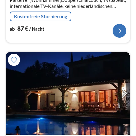
internationale TV-Kanäle, keine niederländischen
Fernsehsender), DVD-Spieler)
Kostenfreie Stornierung
87
€
ab
/ Nacht