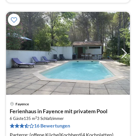
Fayence
Pre
Ferienhaus in Fayence mit privatem Pool
ab
2
8
6 Gäste
135 m
3
Schlafzimmer
16 Bewertungen
pr
Na
Parterre: (offene Küche(Kochherd(4 Kochplatten),