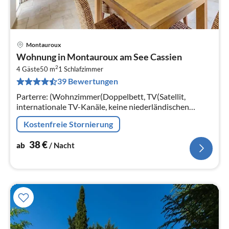
Montauroux
Pre
Wohnung in Montauroux am See Cassien
ab
2
3
4 Gäste
50 m
1
Schlafzimmer
39 Bewertungen
pr
Na
Parterre: (Wohnzimmer(Doppelbett, TV(Satellit,
internationale TV-Kanäle, keine niederländischen
Fernsehsender), DVD-Spieler)
Kostenfreie Stornierung
38
€
ab
/ Nacht