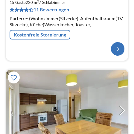
2
15 Gäste
220 m
7
Schlafzimmer
11 Bewertungen
Parterre: (Wohnzimmer(Sitzecke), Aufenthaltsraum(TV,
Sitzecke), Küche(Wasserkocher, Toaster,
Kaffeemaschine, Backofen, Mikrowelle, Spülmaschine,
Kostenfreie Stornierung
Kühlschrank, Zitruspresse))