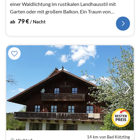
einer Waldlichtung im rustikalen Landhausstil mit
Garten oder mit großem Balkon. Ein Traum von
absoluter Ruhe und Erholung.
79
€
ab
/ Nacht
14 km von Bad Kötzting
Pre