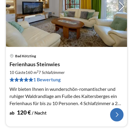
Bad Kötzting
Pre
Ferienhaus Steinwies
ab
1
2
10 Gäste
160 m
7
Schlafzimmer
pr
1 Bewertung
Na
Wir bieten Ihnen in wunderschön-romantischer und
ruhiger Waldrandlage am Fuße des Kaitersberges ein
Ferienhaus für bis zu 10 Personen. 4 Schlafzimmer a 2
Personen.Zustellbett
120
€
ab
/ Nacht