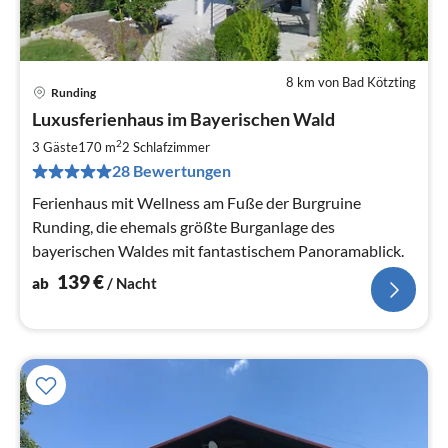
8 km von Bad Kötzting
Runding
Pre
Luxusferienhaus im Bayerischen Wald
ab
1
2
3 Gäste
170 m
2
Schlafzimmer
pr
28 Bewertungen
Na
Ferienhaus mit Wellness am Fuße der Burgruine
Runding, die ehemals größte Burganlage des
bayerischen Waldes mit fantastischem Panoramablick.
139
€
ab
/ Nacht