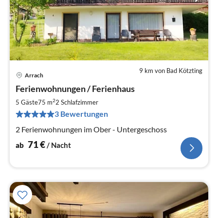
9 km von Bad Kötzting
Arrach
Pre
Ferienwohnungen / Ferienhaus
ab
7
2
5 Gäste
75 m
2
Schlafzimmer
pr
3 Bewertungen
Na
2 Ferienwohnungen im Ober - Untergeschoss
71
€
ab
/ Nacht