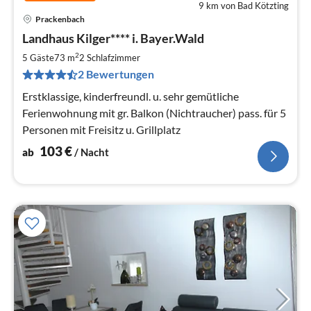
9 km von Bad Kötzting
Prackenbach
Pre
Landhaus Kilger**** i. Bayer.Wald
ab
1
2
5 Gäste
73 m
2
Schlafzimmer
pr
2 Bewertungen
Na
Erstklassige, kinderfreundl. u. sehr gemütliche
Ferienwohnung mit gr. Balkon (Nichtraucher) pass. für 5
Personen mit Freisitz u. Grillplatz
103
€
ab
/ Nacht