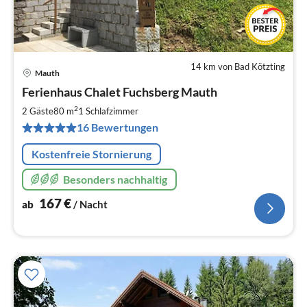
14 km von Bad Kötzting
Mauth
Pre
Ferienhaus Chalet Fuchsberg Mauth
ab
1
2
2 Gäste
80 m
1
Schlafzimmer
pr
16 Bewertungen
Na
Kostenfreie Stornierung
Besonders nachhaltig
167
€
ab
/ Nacht