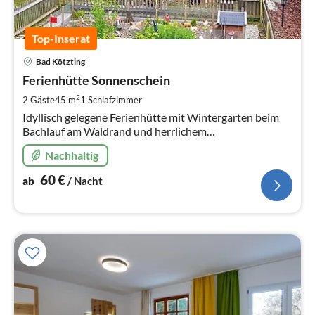
Top-Inserat
Pre
Bad Kötzting
ab
6
Ferienhütte Sonnenschein
pr
2
2 Gäste
45 m
1
Schlafzimmer
Na
Idyllisch gelegene Ferienhütte mit Wintergarten beim
Bachlauf am Waldrand und herrlichem
Bergblick,Samstag bis Samstag einfach gehaltene
Nachhaltig
Hütte,für 2 Personen,kein Zaun!1 Parkplatz
60
€
ab
/ Nacht