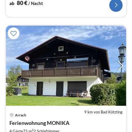
80
€
ab
/ Nacht
9 km von Bad Kötzting
Pre
Arrach
ab
7
Ferienwohnung MONIKA
pr
2
4 Gäste
75 m
2
Schlafzimmer