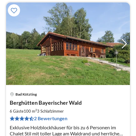
Bad Kötzting
Pre
Berghütten Bayerischer Wald
ab
1
2
6 Gäste
100 m
3
Schlafzimmer
pr
2 Bewertungen
Na
Exklusive Holzblockhäuser für bis zu 6 Personen im
Chalet Stil mit toller Lage am Waldrand und herrlichem