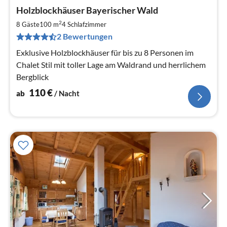
Pre
Holzblockhäuser Bayerischer Wald
ab
1
2
8 Gäste
100 m
4
Schlafzimmer
pr
2 Bewertungen
Na
Exklusive Holzblockhäuser für bis zu 8 Personen im
Chalet Stil mit toller Lage am Waldrand und herrlichem
Bergblick
110
€
ab
/ Nacht