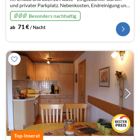
und privater Parkplatz. Nebenkosten, Endreinigung und
WLAN inklusive. Besonderes Flair durch bis unters
Besonders nachhaltig
Dach offene Bauweise.
71
€
ab
/ Nacht
Top-Inserat