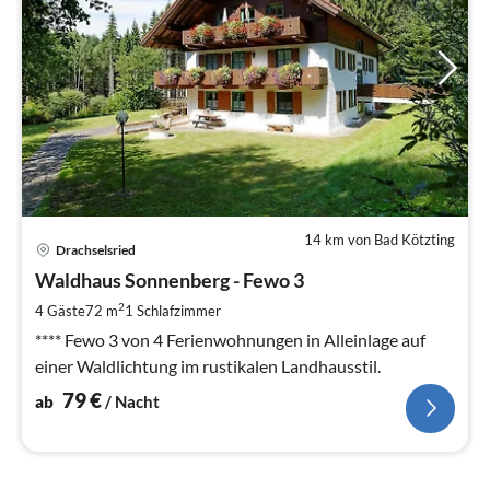
14 km von Bad Kötzting
Pre
Drachselsried
ab
7
Waldhaus Sonnenberg - Fewo 3
pr
2
4 Gäste
72 m
1
Schlafzimmer
Na
**** Fewo 3 von 4 Ferienwohnungen in Alleinlage auf
einer Waldlichtung im rustikalen Landhausstil.
79
€
ab
/ Nacht