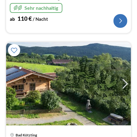
Bergblick Vermietung von Samstag bis Samstag KEIN
Sehr nachhaltig
ZAUN,2 Parkplätze
110
€
ab
/ Nacht
Bad Kötzting