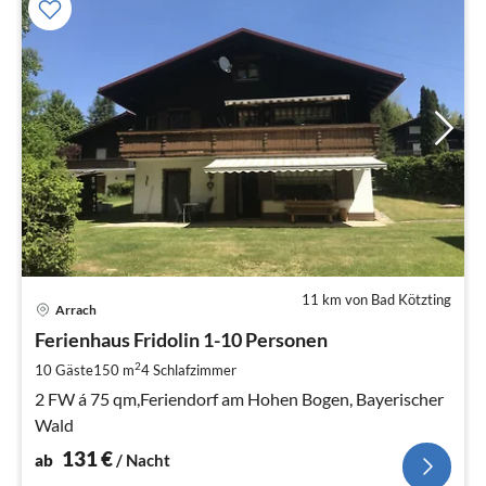
11 km von Bad Kötzting
Pre
Arrach
ab
1
Ferienhaus Fridolin 1-10 Personen
pr
2
10 Gäste
150 m
4
Schlafzimmer
Na
2 FW á 75 qm,Feriendorf am Hohen Bogen, Bayerischer
Wald
131
€
ab
/ Nacht