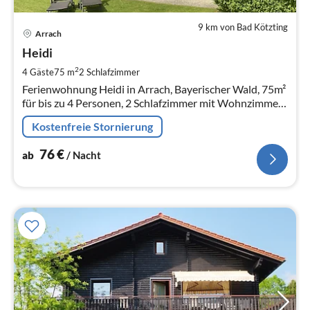
9 km von Bad Kötzting
Pre
Arrach
ab
7
Heidi
pr
2
4 Gäste
75 m
2
Schlafzimmer
Na
Ferienwohnung Heidi in Arrach, Bayerischer Wald, 75m²
für bis zu 4 Personen, 2 Schlafzimmer mit Wohnzimmer ,
Küche & Tageslichtbad.
Kostenfreie Stornierung
76
€
ab
/ Nacht