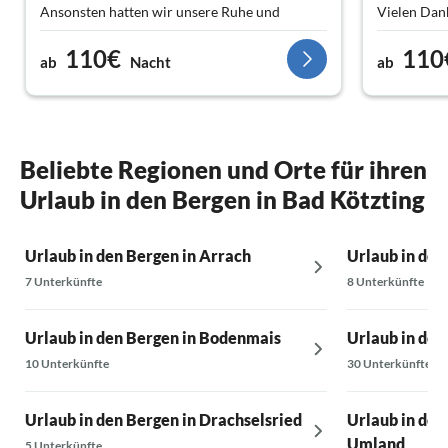
Ansonsten hatten wir unsere Ruhe und
Vielen Dan
genossen den Blick auf den Hang.
110€
110
Die Hütte ist einfach, aber zweckmäßig
ab
Nacht
ab
ausgestattet. Uns fehlte nichts.
Auf dem Gelände befinden sich mehrere
Ferienunterkünfte, man kann sich aber gut aus
dem Weg gehen.
In der Umgebung findet man viele Ziele um
Beliebte Regionen und Orte für ihren
Wandern, oder besichtigen, oder auch um
Urlaub in den Bergen in Bad Kötzting
aktiv zu sein.
Wir hatten schöne Tage in der Hütte am
Kaitersberg.
Urlaub in den Bergen in Arrach
Urlaub in den
7 Unterkünfte
8 Unterkünfte
Urlaub in den Bergen in Bodenmais
Urlaub in de
10 Unterkünfte
30 Unterkünfte
Urlaub in den Bergen in Drachselsried
Urlaub in den
Umland
5 Unterkünfte