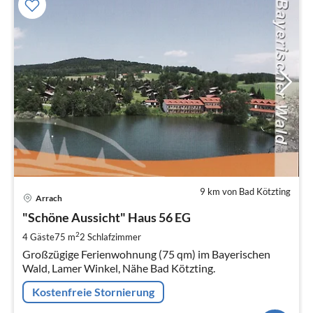
9 km von Bad Kötzting
Pre
Arrach
ab
8
"Schöne Aussicht" Haus 56 EG
pr
2
4 Gäste
75 m
2
Schlafzimmer
Na
Großzügige Ferienwohnung (75 qm) im Bayerischen
Wald, Lamer Winkel, Nähe Bad Kötzting.
Kostenfreie Stornierung