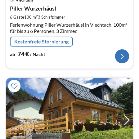
Viechtach
ab
7
Piller Wurzerhäusl
pr
2
6 Gäste
100 m
3
Schlafzimmer
Na
Ferienwohnung Piller Wurzerhäusl in Viechtach, 100m²
für bis zu 6 Personen, 3 Zimmer.
Kostenfreie Stornierung
74
€
ab
/ Nacht