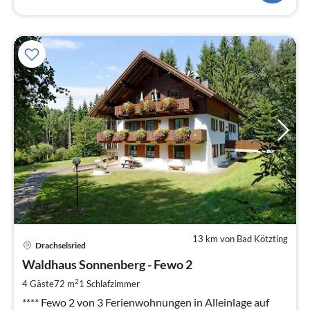
13 km von Bad Kötzting
Pre
Drachselsried
ab
7
Waldhaus Sonnenberg - Fewo 2
pr
2
4 Gäste
72 m
1
Schlafzimmer
Na
**** Fewo 2 von 3 Ferienwohnungen in Alleinlage auf