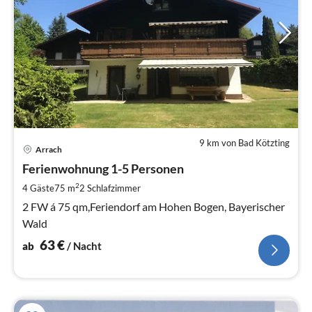
9 km von Bad Kötzting
Pre
Arrach
ab
6
Ferienwohnung 1-5 Personen
pr
2
4 Gäste
75 m
2
Schlafzimmer
Na
2 FW á 75 qm,Feriendorf am Hohen Bogen, Bayerischer
Wald
63
€
ab
/ Nacht