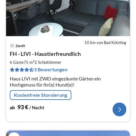
10 km von Bad Kötzting
Zandt
Pre
FH - LIVI - Haustierfreundlich
ab
9
2
6 Gäste
75 m
2
Schlafzimmer
pr
3 Bewertungen
Na
Haus LIVI mit ZWEI eingezäunte Gärten ein
Hochgenuss für ihr(e) Hund(e)!
Kostenfreie Stornierung
93
€
ab
/ Nacht