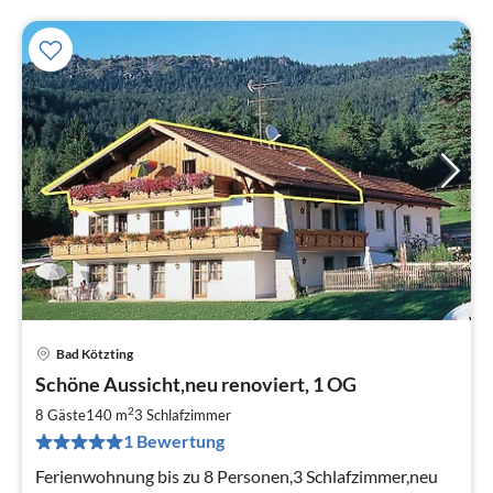
Bad Kötzting
Pre
Schöne Aussicht,neu renoviert, 1 OG
ab
6
2
8 Gäste
140 m
3
Schlafzimmer
pr
1 Bewertung
Na
Ferienwohnung bis zu 8 Personen,3 Schlafzimmer,neu