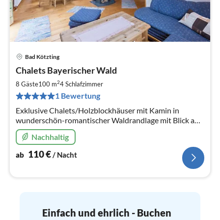
Bad Kötzting
Pre
Chalets Bayerischer Wald
ab
1
2
8 Gäste
100 m
4
Schlafzimmer
pr
1 Bewertung
Na
Exklusive Chalets/Holzblockhäuser mit Kamin in
wunderschön-romantischer Waldrandlage mit Blick auf
den Kaitersberg im Herzen des Bayerischen
Nachhaltig
Waldes.KEIN ZAUN,2 Parkplätze kostenlos
110
€
ab
/ Nacht
Einfach und ehrlich - Buchen