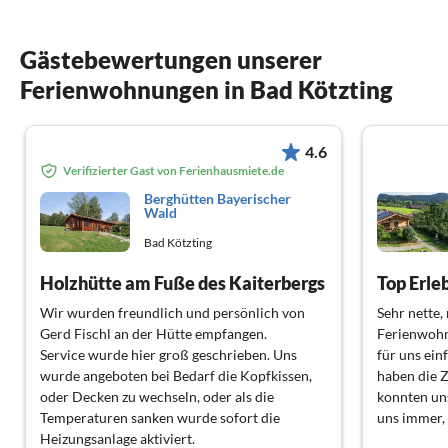
Gästebewertungen unserer
Ferienwohnungen in Bad Kötzting
4.6
Verifizierter Gast von Ferienhausmiete.de
Berghütten Bayerischer
Wald
Bad Kötzting
Holzhütte am Fuße des Kaiterbergs
Top Erleb
Wir wurden freundlich und persönlich von
Sehr nette,
Gerd Fischl an der Hütte empfangen.
Ferienwohn
Service wurde hier groß geschrieben. Uns
für uns ein
wurde angeboten bei Bedarf die Kopfkissen,
haben die Z
oder Decken zu wechseln, oder als die
konnten uns
Temperaturen sanken wurde sofort die
uns immer, 
Heizungsanlage aktiviert.