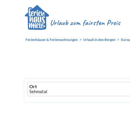
Ferienhäuser & Ferienwohnungen
Urlaub in den Bergen
Euro
Ferienhausmiete
Ort
logo