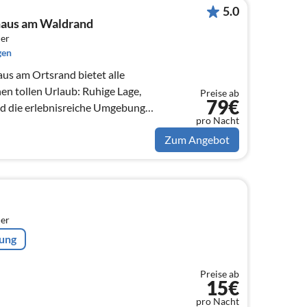
5.0
haus am Waldrand
er
gen
us am Ortsrand bietet alle
en tollen Urlaub: Ruhige Lage,
Preise ab
79€
nd die erlebnisreiche Umgebung
pro Nacht
Zum Angebot
er
rung
Preise ab
15€
pro Nacht