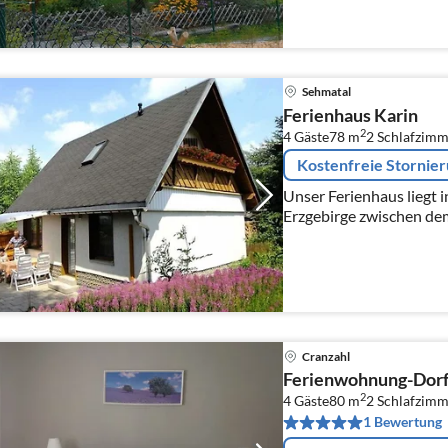
Sehmatal
Ferienhaus Karin
2
4 Gäste
78 m
2
Schlafzimm
Kostenfreie Stornie
Unser Ferienhaus liegt 
Erzgebirge zwischen de
der Bergstadt Annaberg
Berges Bärenstein und ..
Cranzahl
Ferienwohnung-Dorf
2
4 Gäste
80 m
2
Schlafzimm
1 Bewertung