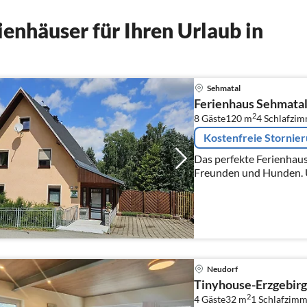
enhäuser für Ihren Urlaub in
Sehmatal
Ferienhaus Sehmata
2
8 Gäste
120 m
4
Schlafzi
Kostenfreie Stornie
Das perfekte Ferienhaus 
Freunden und Hunden. U
kompletter Modernisier
Neudorf
Tinyhouse-Erzgebir
2
4 Gäste
32 m
1
Schlafzimm