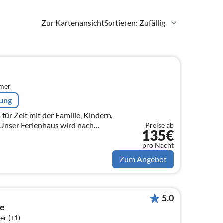
Zur Kartenansicht
Sortieren: Zufällig
l
mmer
rung
für Zeit mit der Familie, Kindern,
nser Ferienhaus wird nach
Preise ab
135€
ung 2023 neu eröffnet.
pro Nacht
Zum Angebot
5.0
ge
er (+1)