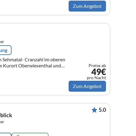
Zum Angebot
er
rung
in Sehmatal- Cranzahl im oberen
m Kurort Oberwiesenthal und
Preise ab
49€
- Buchholz direkt am Fusse des
.
pro Nacht
Zum Angebot
5.0
blick
er