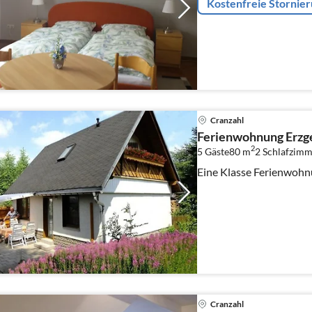
Kostenfreie Stornie
Cranzahl
Ferienwohnung Erzg
2
5 Gäste
80 m
2
Schlafzimm
Eine Klasse Ferienwoh
Cranzahl