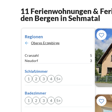
11 Ferienwohnungen & Feri
den Bergen in Sehmatal
Regionen
Oberes Erzgebirge
Cranzahl
5
Neudorf
3
Schlafzimmer
1
2
3
4
5+
Badezimmer
1
2
3
4
5+