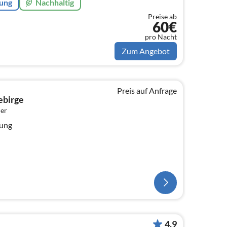
rung
Nachhaltig
Preise ab
60€
pro Nacht
Zum Angebot
Preis auf Anfrage
ebirge
er
nung
4.9