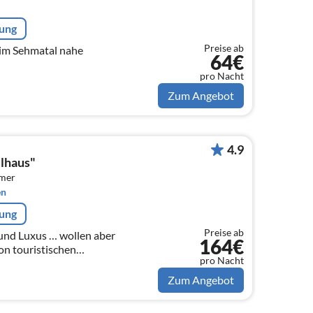
rung
Preise ab
 im Sehmatal nahe
64€
pro Nacht
Zum Angebot
4.9
lhaus"
mmer
en
rung
Preise ab
und Luxus … wollen aber
164€
on touristischen
pro Nacht
ann sind sie hier genau richtig.
Zum Angebot