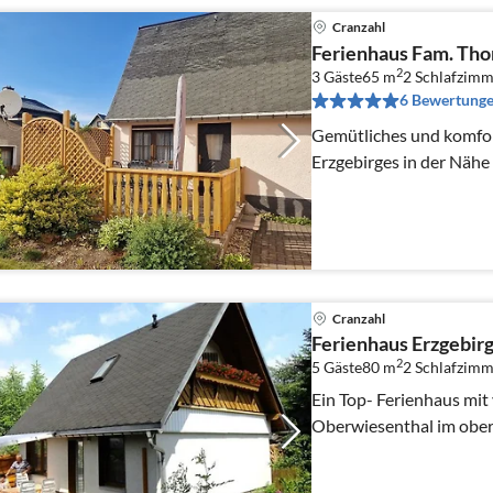
Cranzahl
Ferienhaus Fam. Th
2
3 Gäste
65 m
2
Schlafzimm
6 Bewertung
Gemütliches und komfor
Erzgebirges in der Näh
Cranzahl
Ferienhaus Erzgebir
2
5 Gäste
80 m
2
Schlafzimm
Ein Top- Ferienhaus mit viel Komfort nahe
Oberwiesenthal im ober