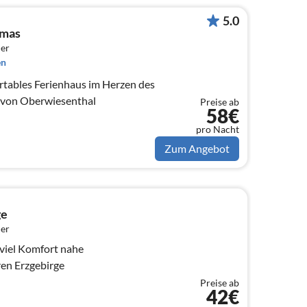
5.0
omas
er
en
tables Ferienhaus im Herzen des
e von Oberwiesenthal
Preise ab
58€
pro Nacht
Zum Angebot
ge
er
en Erzgebirge
Preise ab
42€