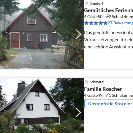
Neudorf
Gemütliches Ferien
2
4 Gäste
50 m
2
Schlafzimm
27 Bewertun
Das gemütliche Ferienha
Voraussetzungen für ein
eine schöne Aussicht u
des oberen Erzgebirges.
Sehmatal
Familie Roscher
2
4 Gäste
49 m
1
Schlafzimm
Kostenfreie Stornie