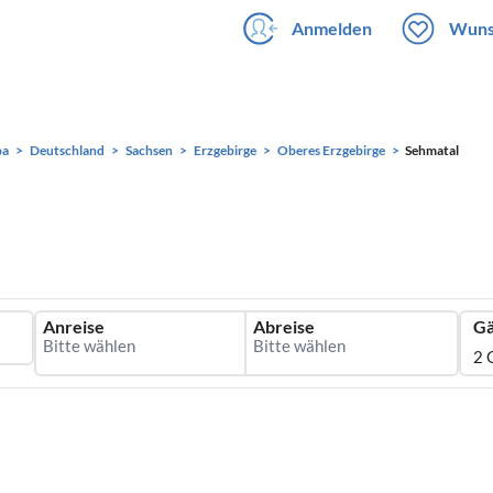
Anmelden
Wuns
pa
Deutschland
Sachsen
Erzgebirge
Oberes Erzgebirge
Sehmatal
Anreise
Abreise
Gä
2 