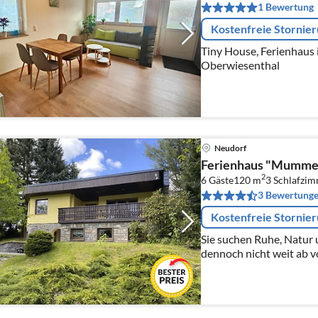
1 Bewertung
Kostenfreie Stornie
Tiny House, Ferienhaus
Oberwiesenthal
Neudorf
Ferienhaus "Mumme
2
6 Gäste
120 m
3
Schlafzi
3 Bewertung
Kostenfreie Stornie
Sie suchen Ruhe, Natur 
dennoch nicht weit ab v
Annehmlichkeiten sein? D