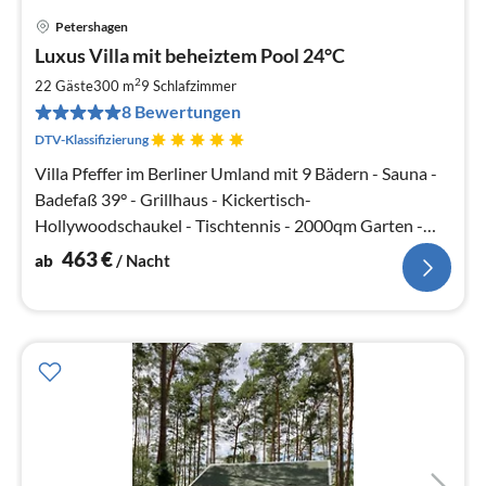
Petershagen
Pre
Luxus Villa mit beheiztem Pool 24°C
ab
4
2
22 Gäste
300 m
9
Schlafzimmer
pr
8 Bewertungen
Na
DTV-Klassifizierung
Villa Pfeffer im Berliner Umland mit 9 Bädern - Sauna -
Badefaß 39° - Grillhaus - Kickertisch-
Hollywoodschaukel - Tischtennis - 2000qm Garten -
Fußball SKY
463
€
ab
/ Nacht