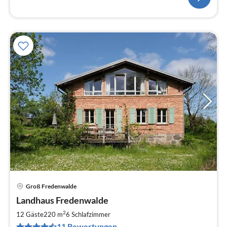
Groß Fredenwalde
Pre
Landhaus Fredenwalde
ab
1
2
12 Gäste
220 m
6
Schlafzimmer
pr
11 Bewertungen