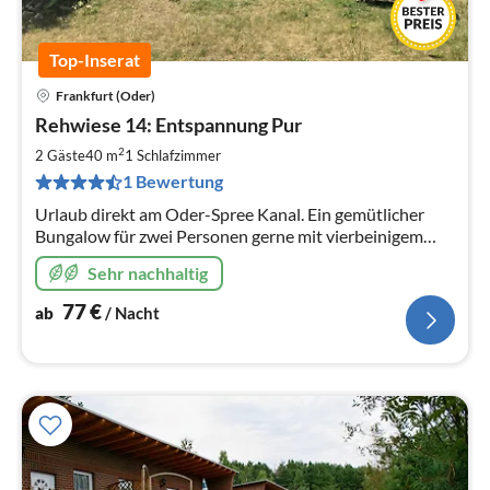
Top-Inserat
Frankfurt (Oder)
Pre
Rehwiese 14: Entspannung Pur
ab
7
2
2 Gäste
40 m
1
Schlafzimmer
pr
1 Bewertung
Na
Urlaub direkt am Oder-Spree Kanal. Ein gemütlicher
Bungalow für zwei Personen gerne mit vierbeinigem
Begleiter mit naturbelassenem, umzäuntem Garten.
Sehr nachhaltig
Perfekt für Naturliebhaber.
77
€
ab
/ Nacht