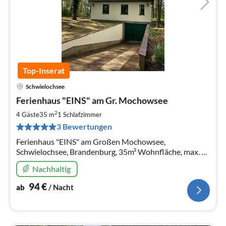
Top-Inserat
Schwielochsee
Pre
Ferienhaus "EINS" am Gr. Mochowsee
ab
9
2
4 Gäste
35 m
1
Schlafzimmer
pr
3 Bewertungen
Na
Ferienhaus "EINS" am Großen Mochowsee,
Schwielochsee, Brandenburg, 35m² Wohnfläche, max. 4
Personen, 2 Zimmer.
Nachhaltig
94
€
ab
/ Nacht