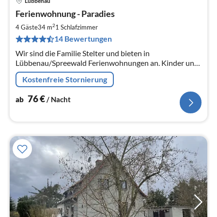
Lübbenau
Pre
Ferienwohnung - Paradies
ab
7
2
4 Gäste
34 m
1
Schlafzimmer
pr
14 Bewertungen
Na
Wir sind die Familie Stelter und bieten in
Lübbenau/Spreewald Ferienwohnungen an. Kinder und
Haustiere sind uns willkommen und auf dem
Kostenfreie Stornierung
abgeschlossenen Grundstück sicher!
76
€
ab
/ Nacht