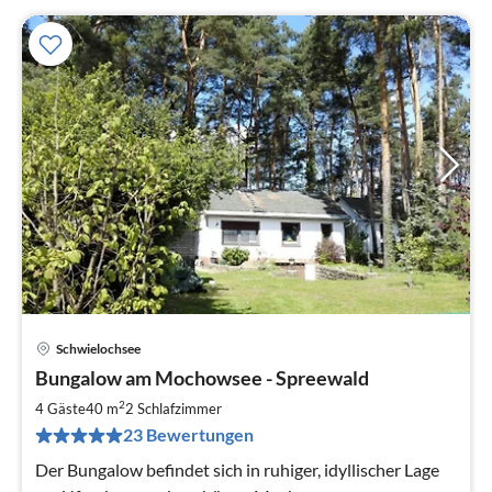
Schwielochsee
Pre
Bungalow am Mochowsee - Spreewald
ab
8
2
4 Gäste
40 m
2
Schlafzimmer
pr
23 Bewertungen
Na
Der Bungalow befindet sich in ruhiger, idyllischer Lage