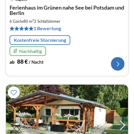
Pre
Ferienhaus im Grünen nahe See bei Potsdam und
ab
Berlin
8
2
6 Gäste
80 m
2
Schlafzimmer
pr
Na
1 Bewertung
Kostenfreie Stornierung
Nachhaltig
88
€
ab
/ Nacht