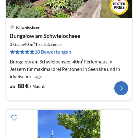
Schwielochsee
Pre
Bungalow am Schwielochsee
ab
8
2
3 Gäste
40 m
1
Schlafzimmer
pr
10 Bewertungen
Na
Bungalow am Schwielochsee: 40m² Ferienhaus in
Jessern für maximal drei Personen in Seenähe und in
idyllischer Lage.
88
€
ab
/ Nacht