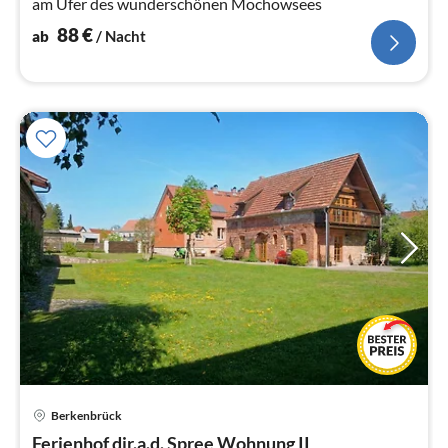
am Ufer des wunderschönen Mochowsees
88
€
ab
/ Nacht
Berkenbrück
Pre
Ferienhof dir.a.d. Spree Wohnung II