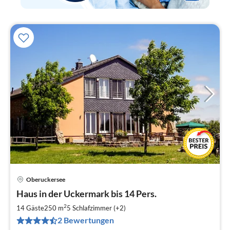
Oberuckersee
Pre
Haus in der Uckermark bis 14 Pers.
ab
3
2
14 Gäste
250 m
5
Schlafzimmer (+2)
pr
2 Bewertungen
Na