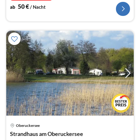
50
€
ab
/ Nacht
Oberuckersee
Pre
Strandhaus am Oberuckersee
ab