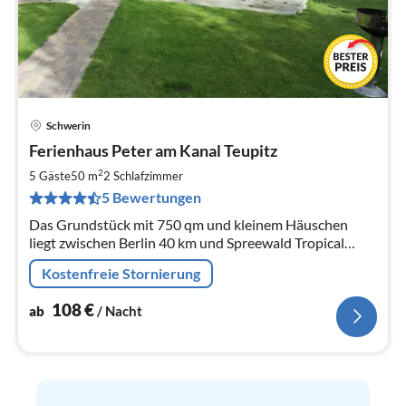
Schwerin
Pre
Ferienhaus Peter am Kanal Teupitz
ab
1
2
5 Gäste
50 m
2
Schlafzimmer
pr
5 Bewertungen
Na
Das Grundstück mit 750 qm und kleinem Häuschen
liegt zwischen Berlin 40 km und Spreewald Tropical
Island 30 km, auf einer kleinen befahrbaren Insel bei
Kostenfreie Stornierung
Teupitz Groß- Köris.
108
€
ab
/ Nacht