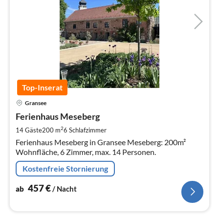
Top-Inserat
Pre
Gransee
ab
4
Ferienhaus Meseberg
pr
2
14 Gäste
200 m
6
Schlafzimmer
Na
Ferienhaus Meseberg in Gransee Meseberg: 200m²
Wohnfläche, 6 Zimmer, max. 14 Personen.
Kostenfreie Stornierung
457
€
ab
/ Nacht