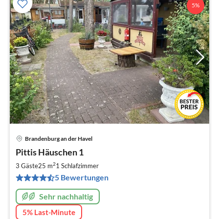
5%
Brandenburg an der Havel
Pre
Pittis Häuschen 1
ab
5
2
3 Gäste
25 m
1
Schlafzimmer
pr
5 Bewertungen
Na
Sehr nachhaltig
5% Last-Minute