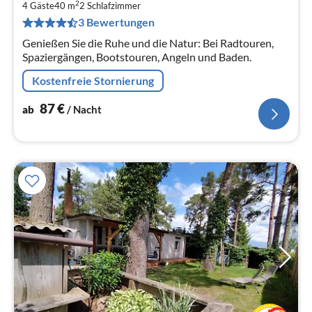
8
2
4 Gäste
40 m
2
Schlafzimmer
pr
3 Bewertungen
Na
Genießen Sie die Ruhe und die Natur: Bei Radtouren,
Spaziergängen, Bootstouren, Angeln und Baden.
Kostenfreie Stornierung
87
€
ab
/ Nacht