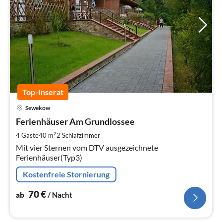
Top-Inserat
Pre
Sewekow
ab
7
Ferienhäuser Am Grundlossee
pr
2
4 Gäste
40 m
2
Schlafzimmer
Na
Mit vier Sternen vom DTV ausgezeichnete
Ferienhäuser(Typ3)
Kostenfreie Stornierung
70
€
ab
/ Nacht