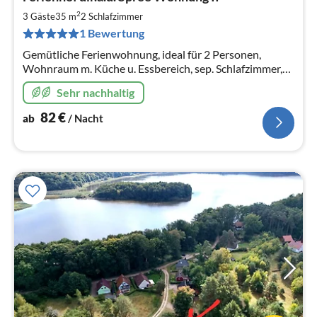
ab
8
2
3 Gäste
35 m
2
Schlafzimmer
pr
1 Bewertung
Na
Gemütliche Ferienwohnung, ideal für 2 Personen,
Wohnraum m. Küche u. Essbereich, sep. Schlafzimmer,
mit eigener Terrasse. Sehr großzügiges Grundstück
Sehr nachhaltig
direkt an der Spree.
82
€
ab
/ Nacht