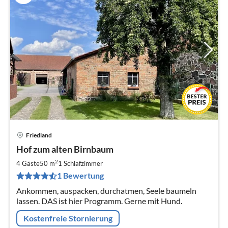
Friedland
Pre
Hof zum alten Birnbaum
ab
1
2
4 Gäste
50 m
1
Schlafzimmer
pr
1 Bewertung
Na
Ankommen, auspacken, durchatmen, Seele baumeln
lassen. DAS ist hier Programm. Gerne mit Hund.
Kostenfreie Stornierung