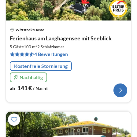
Wittstock/Dosse
Pre
Ferienhaus am Langhagensee mit Seeblick
ab
1
2
5 Gäste
100 m
2
Schlafzimmer
pr
4 Bewertungen
Na
Kostenfreie Stornierung
Nachhaltig
141
€
ab
/ Nacht