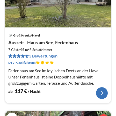
Groß Kreutz/Havel
Pre
Auszeit - Haus am See, Ferienhaus
ab
1
2
7 Gäste
95 m
3
Schlafzimmer
pr
3 Bewertungen
Na
DTV-Klassifizierung
Ferienhaus am See im idylischen Deetz an der Havel.
Unser Ferienhaus ist eine Doppelhaushälfte mit
großzügigem Garten, Terasse und Außendusche.
117
€
ab
/ Nacht