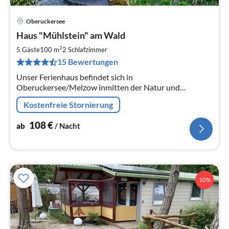
Oberuckersee
Pre
Haus "Mühlstein" am Wald
ab
1
2
5 Gäste
100 m
2
Schlafzimmer
pr
15 Bewertungen
Na
Unser Ferienhaus befindet sich in
Oberuckersee/Melzow inmitten der Natur und
Alleinlage. Garage für Fahrräder und Auto mietfrei.
Kostenfreie Stornierung
Dreiminuten-Weg zum kleinen Badesee und zum Wald.
108
€
ab
/ Nacht
10%