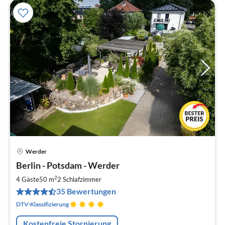
Werder
Pre
Berlin - Potsdam - Werder
ab
9
2
4 Gäste
50 m
2
Schlafzimmer
pr
35 Bewertungen
Na
DTV-Klassifizierung
Kostenfreie Stornierung