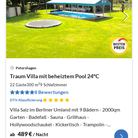
Petershagen
Pre
Traum Villa mit beheiztem Pool 24°C
ab
4
2
22 Gäste
300 m
9
Schlafzimmer
pr
8 Bewertungen
Na
DTV-Klassifizierung
Villa Salz im Berliner Umland mit 9 Bädern - 2000qm
Garten - Badefaß - Sauna - Grillhaus -
Hollywoodschaukel - Kickertisch - Trampolin -
Tischtennis - SKY
489
€
ab
/ Nacht