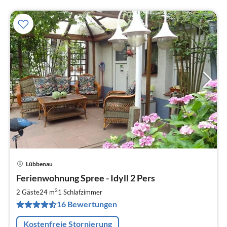
Lübbenau
Pre
Ferienwohnung Spree - Idyll 2 Pers
ab
7
2
2 Gäste
24 m
1
Schlafzimmer
pr
16 Bewertungen
Na
Kostenfreie Stornierung