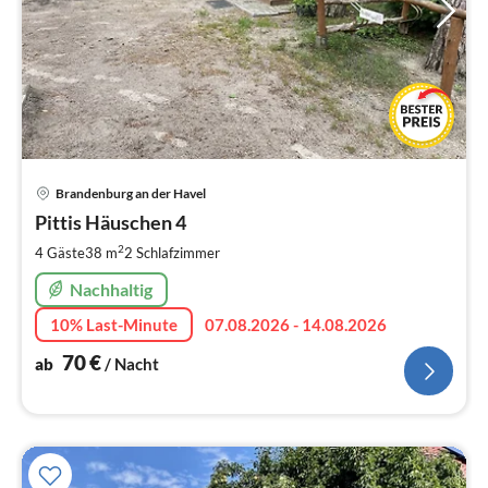
Pre
Brandenburg an der Havel
ab
7
Pittis Häuschen 4
pr
2
4 Gäste
38 m
2
Schlafzimmer
Na
Nachhaltig
10% Last-Minute
07.08.2026 - 14.08.2026
70
€
ab
/ Nacht