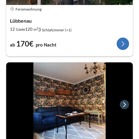
Ferienwohnung
Lübbenau
2
3
12
120
Gäste
m
Schlafzimmer (+1)
170€
ab
pro Nacht