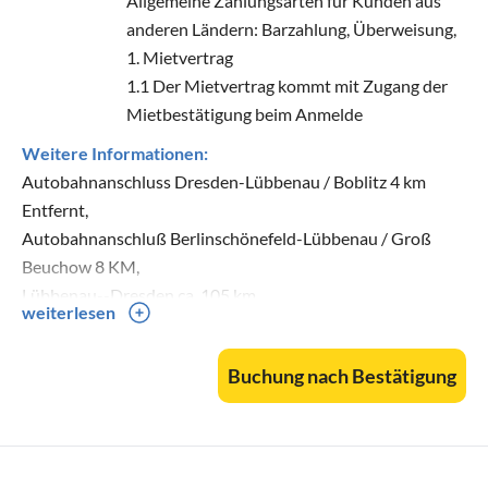
Allgemeine Zahlungsarten für Kunden aus
anderen Ländern: Barzahlung, Überweisung,
1. Mietvertrag
1.1 Der Mietvertrag kommt mit Zugang der
Mietbestätigung beim Anmelde
Weitere Informationen:
Autobahnanschluss Dresden-Lübbenau / Boblitz 4 km
Entfernt,
Autobahnanschluß Berlinschönefeld-Lübbenau / Groß
Beuchow 8 KM,
Lübbenau--Dresden ca, 105 km,
weiterlesen
Lübbenau--Berlin ca, 100 km,
Lübbenau--Cottbus ca, 36 km,
Buchung nach Bestätigung
Lübbenau--Lübben ca, 13 km,
Lübbenau--Burg ca, 20 km,