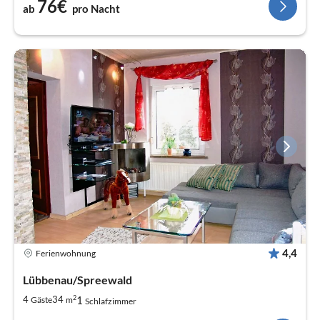
76€
ab
pro Nacht
4,4
Ferienwohnung
Lübbenau/Spreewald
2
1
4
34
Gäste
m
Schlafzimmer