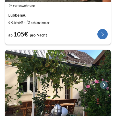
Ferienwohnung
Lübbenau
2
2
6
60
Gäste
m
Schlafzimmer
105€
ab
pro Nacht