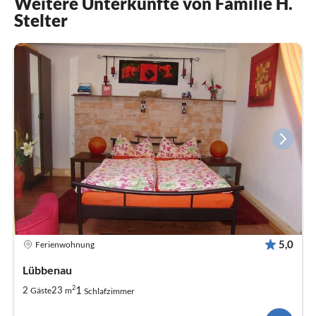
Weitere Unterkünfte von Familie H.
Stelter
5,0
Ferienwohnung
Lübbenau
2
1
2
23
Gäste
m
Schlafzimmer