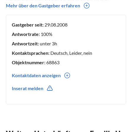
familiären Umfeld bewegen und es ist uns sehr wichtig, zwei
Mehr über den Gastgeber erfahren
Dinge ganz besonders hervorzuheben: Kinder und
Haustiere sind uns willkommen und auf dem
Gastgeber seit:
29.08.2008
abgeschlossenen Grundstück sicher!
Antwortrate:
100%
Antwortzeit:
unter 3h
Kontaktsprachen:
Deutsch, Leider, nein
Objektnummer:
68863
Kontaktdaten anzeigen
0049(0) 3542 856433
Inserat melden
0049(0) 174-9658902