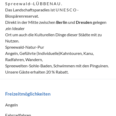
S p r e e w a l d--L Ü B B E N A U .
Das Landschaftsparadies ist U N E S C O -
Biospärenreservat.
Direkt in der Mitte zwischen
Berlin
und
Dresden
gelegen
,ein Idealer
Ort um auch die Kulturellen Dinge dieser Städte mit zu
Nutzen.
Spreewald-Natur-Pur
Angeln, Geführte (Individuelle)Kahntouren, Kanu,
Radfahren, Wandern,
Spreewelten-Sohle-Baden, Schwimmen mit den Pinguinen.
Unsere Gäste erhalten 20 % Rabatt.
Freizeitmöglichkeiten
Angeln
Fahrradfahren