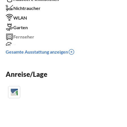
Nichtraucher
WLAN
Garten
Fernseher
Terrasse
Gesamte Ausstattung anzeigen
Kinderbett
Parkplatz
Anreise/Lage
Grill