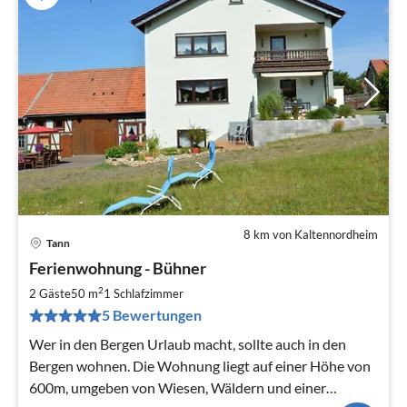
8 km von Kaltennordheim
Tann
Pre
Ferienwohnung - Bühner
ab
4
2
2 Gäste
50 m
1
Schlafzimmer
pr
5 Bewertungen
Na
Wer in den Bergen Urlaub macht, sollte auch in den
Bergen wohnen. Die Wohnung liegt auf einer Höhe von
600m, umgeben von Wiesen, Wäldern und einer