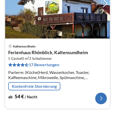
Kaltennordheim
Pre
Ferienhaus Rhönblick, Kaltensundheim
ab
2
5
5 Gäste
60 m
2
Schlafzimmer
17 Bewertungen
pr
Na
Parterre: (Küche(Herd, Wasserkocher, Toaster,
Kaffeemaschine, Mikrowelle, Spülmaschine,
Kühl-/Gefrierkombination),
Kostenfreie Stornierung
Wohn-/Schlafzimmer(Schlafcouch 1 Pers., TV(Satellit),
Radio)
54
€
ab
/ Nacht