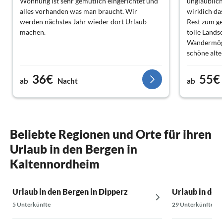
Wohnung ist sehr gemütlich eingerichtet und
unglaublich
alles vorhanden was man braucht. Wir
wirklich da
werden nächstes Jahr wieder dort Urlaub
Rest zum g
machen.
tolle Lands
Wandermögl
schöne alte
erholsamen
36€
55€
ab
Nacht
ab
Beliebte Regionen und Orte für ihren
Urlaub in den Bergen in
Kaltennordheim
Urlaub in den Bergen in Dipperz
Urlaub in den
5 Unterkünfte
29 Unterkünfte