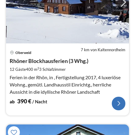
7 km von Kaltennordheim
Pre
Oberweid
ab
3
Rhöner Blockhausferien (3 Whg.)
pr
2
12 Gäste
400 m
3
Schlafzimmer
Na
Ferien in der Rhön, in , Fertigstellung 2017, 4 luxeriöse
Wohng., gemütl. Landhausstil Einrichtg., herrliche
Aussicht in die idyllische Rhöner Landschaft
390
€
ab
/ Nacht