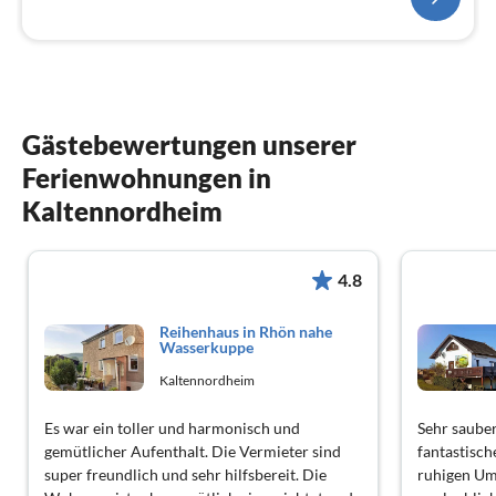
Gästebewertungen unserer
Ferienwohnungen in
Kaltennordheim
4.8
Reihenhaus in Rhön nahe
Wasserkuppe
Kaltennordheim
Es war ein toller und harmonisch und
Sehr saube
gemütlicher Aufenthalt. Die Vermieter sind
fantastisch
super freundlich und sehr hilfsbereit. Die
ruhigen Um