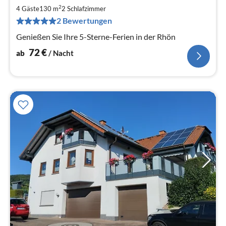
7
2
4 Gäste
130 m
2
Schlafzimmer
pr
2 Bewertungen
Na
Genießen Sie Ihre 5-Sterne-Ferien in der Rhön
72
€
ab
/ Nacht