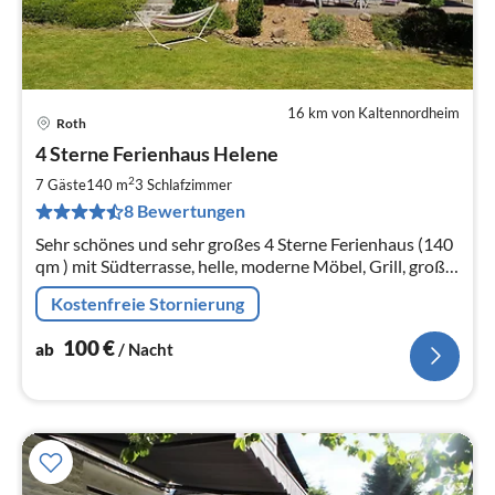
16 km von Kaltennordheim
Roth
Pre
4 Sterne Ferienhaus Helene
ab
1
2
7 Gäste
140 m
3
Schlafzimmer
pr
8 Bewertungen
Na
Sehr schönes und sehr großes 4 Sterne Ferienhaus (140
qm ) mit Südterrasse, helle, moderne Möbel, Grill, große
Küche, Kamin, großes Bad, Gäste WC, WLAN, 2- 7
Kostenfreie Stornierung
Personen.
100
€
ab
/ Nacht