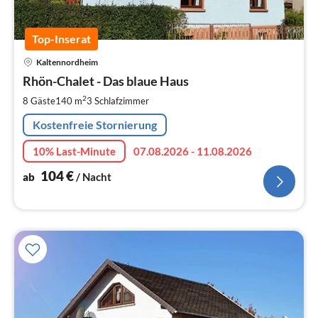
Top-Inserat
Pre
Kaltennordheim
ab
1
Rhön-Chalet - Das blaue Haus
pr
2
8 Gäste
140 m
3
Schlafzimmer
Na
Kostenfreie Stornierung
10% Last-Minute
07.08.2026 - 11.08.2026
104
€
ab
/ Nacht