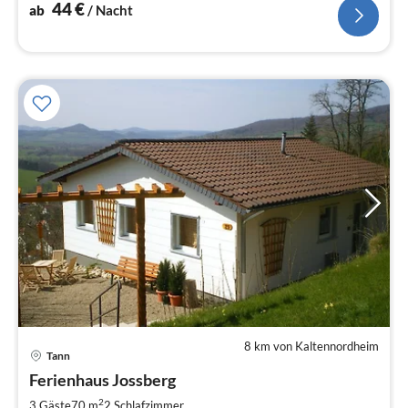
herrlichen Aussicht auf die Rhön
44
€
ab
/ Nacht
8 km von Kaltennordheim
Pre
Tann
ab
8
Ferienhaus Jossberg
pr
2
3 Gäste
70 m
2
Schlafzimmer