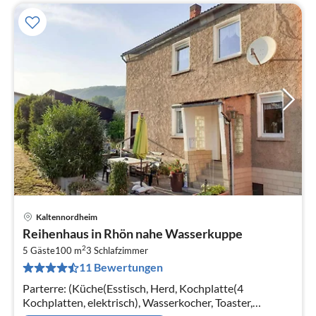
Kaltennordheim
Pre
Reihenhaus in Rhön nahe Wasserkuppe
ab
2
3
5 Gäste
100 m
3
Schlafzimmer
11 Bewertungen
pr
Na
Parterre: (Küche(Esstisch, Herd, Kochplatte(4
Kochplatten, elektrisch), Wasserkocher, Toaster,