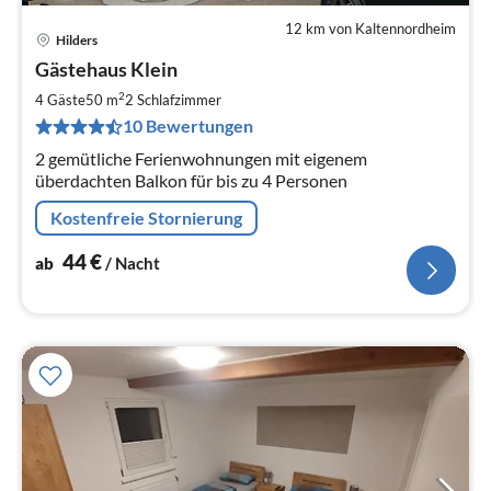
12 km von Kaltennordheim
Hilders
Pre
Gästehaus Klein
ab
4
2
4 Gäste
50 m
2
Schlafzimmer
pr
10 Bewertungen
Na
2 gemütliche Ferienwohnungen mit eigenem
überdachten Balkon für bis zu 4 Personen
Kostenfreie Stornierung
44
€
ab
/ Nacht