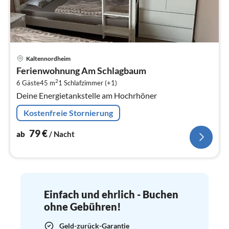
Pre
Kaltennordheim
ab
Ferienwohnung Am Schlagbaum
7
2
6 Gäste
45 m
1
Schlafzimmer (+1)
pr
Deine Energietankstelle am Hochrhöner
Na
Kostenfreie Stornierung
79
€
ab
/ Nacht
Einfach und ehrlich - Buchen
ohne Gebühren!
Geld-zurück-Garantie