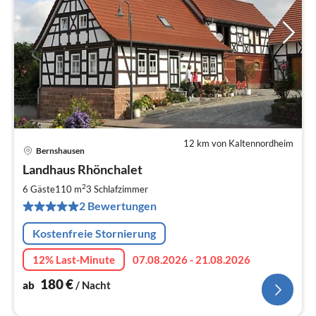
12 km von Kaltennordheim
Bernshausen
Pre
Landhaus Rhönchalet
ab
1
2
6 Gäste
110 m
3
Schlafzimmer
pr
2 Bewertungen
Na
Kostenfreie Stornierung
12% Last-Minute
07.08.2026 - 21.08.2026
180
€
ab
/ Nacht