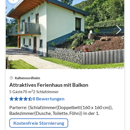
Kaltennordheim
Pre
Attraktives Ferienhaus mit Balkon
ab
2
5
5 Gäste
70 m
2
Schlafzimmer
8 Bewertungen
pr
Na
Parterre: (Schlafzimmer(Doppelbett(160 x 160 cm)),
Badezimmer(Dusche, Toilette, Föhn)) In der 1.
Kostenfreie Stornierung