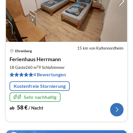
15 km von Kaltennordheim
Ehrenberg
Pre
Ferienhaus Herrmann
ab
5
2
18 Gäste
260 m
9
Schlafzimmer
pr
4 Bewertungen
Na
Kostenfreie Stornierung
Sehr nachhaltig
58
€
ab
/ Nacht