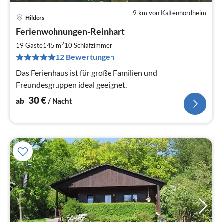
9 km von Kaltennordheim
Hilders
Pre
Ferienwohnungen-Reinhart
ab
3
2
19 Gäste
145 m
10
Schlafzimmer
pr
12 Bewertungen
Na
Das Ferienhaus ist für große Familien und
Freundesgruppen ideal geeignet.
30
€
ab
/ Nacht