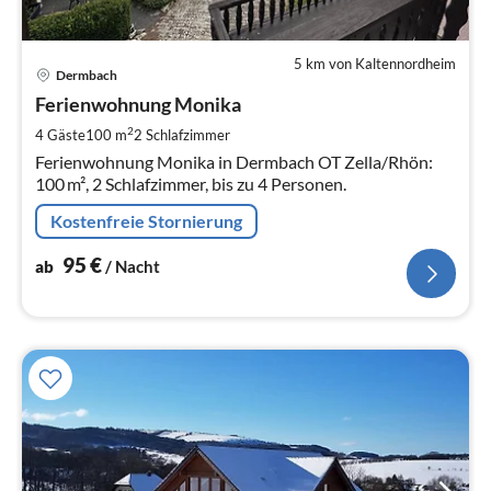
5 km von Kaltennordheim
Pre
Dermbach
ab
9
Ferienwohnung Monika
pr
2
4 Gäste
100 m
2
Schlafzimmer
Na
Ferienwohnung Monika in Dermbach OT Zella/Rhön:
100 m², 2 Schlafzimmer, bis zu 4 Personen.
Kostenfreie Stornierung
95
€
ab
/ Nacht