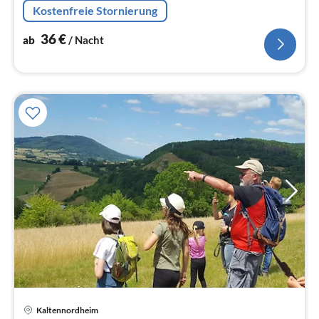
Kaffeemaschine, Backofen, Mikrowelle,
Kostenfreie Stornierung
Kühl-/Gefrierkombination)
36
€
ab
/ Nacht
Kaltennordheim