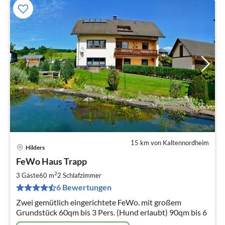
15 km von Kaltennordheim
Hilders
Pre
FeWo Haus Trapp
ab
4
2
3 Gäste
60 m
2
Schlafzimmer
pr
6 Bewertungen
Na
Zwei gemütlich eingerichtete FeWo. mit großem
Grundstück 60qm bis 3 Pers. (Hund erlaubt) 90qm bis 6