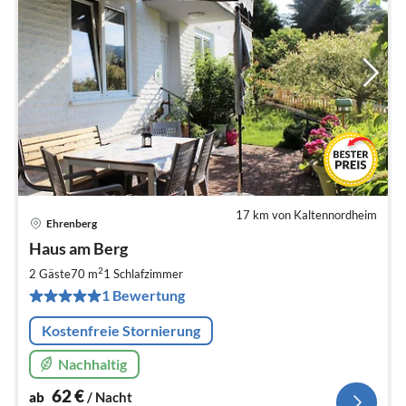
17 km von Kaltennordheim
Ehrenberg
Pre
Haus am Berg
ab
6
2
2 Gäste
70 m
1
Schlafzimmer
pr
1 Bewertung
Na
Kostenfreie Stornierung
Nachhaltig
62
€
ab
/ Nacht