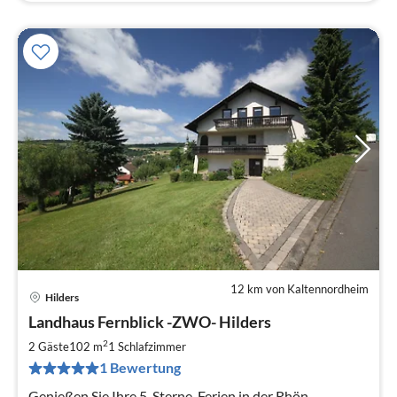
12 km von Kaltennordheim
Hilders
Pre
Landhaus Fernblick -ZWO- Hilders
ab
6
2
2 Gäste
102 m
1
Schlafzimmer
pr
1 Bewertung
Na
Genießen Sie Ihre 5-Sterne-Ferien in der Rhön