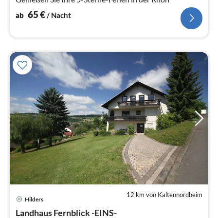
65
€
ab
/ Nacht
12 km von Kaltennordheim
Hilders
Pre
Landhaus Fernblick -EINS-
ab