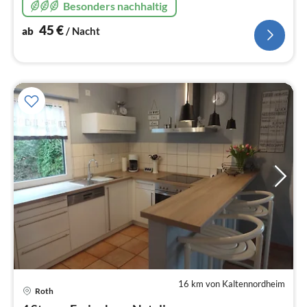
Besonders nachhaltig
45
€
ab
/ Nacht
16 km von Kaltennordheim
Roth
Pre