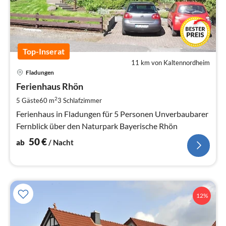
Top-Inserat
11 km von Kaltennordheim
Pre
Fladungen
ab
5
Ferienhaus Rhön
pr
2
5 Gäste
60 m
3
Schlafzimmer
Na
Ferienhaus in Fladungen für 5 Personen Unverbaubarer
Fernblick über den Naturpark Bayerische Rhön
50
€
ab
/ Nacht
12%