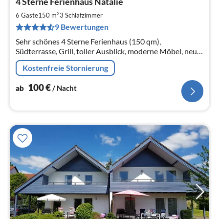
4 Sterne Ferienhaus Natalie
ab
1
2
6 Gäste
150 m
3
Schlafzimmer
pr
9 Bewertungen
Na
Sehr schönes 4 Sterne Ferienhaus (150 qm),
Südterrasse, Grill, toller Ausblick, moderne Möbel, neue
Küche, 2 Bäder, Kamin, WLAN, 2-6 Personen
Kostenfreie Stornierung
100
€
ab
/ Nacht