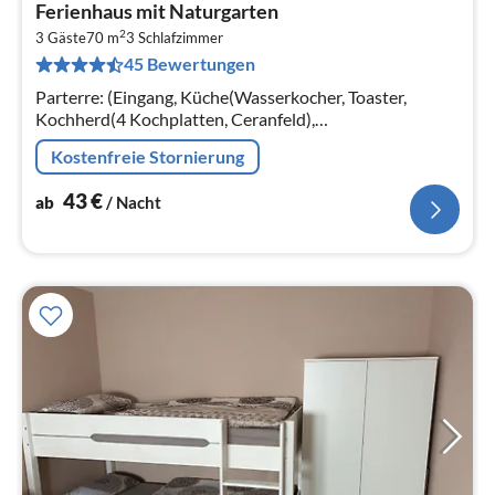
Pre
Ferienhaus mit Naturgarten
ab
2
4
3 Gäste
70 m
3
Schlafzimmer
45 Bewertungen
pr
Na
Parterre: (Eingang, Küche(Wasserkocher, Toaster,
Kochherd(4 Kochplatten, Ceranfeld),
Kaffeemaschine(Filter), Backofen,
Kostenfreie Stornierung
Kühl-/Gefrierkombination),
Wohn/Esszimmer(Schlafcouch 1 Pers.
43
€
ab
/ Nacht