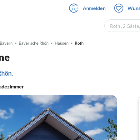
Anmelden
Wuns
Roth , 2 Gäste
Bayern
Bayerische Rhön
Hausen
Roth
ene
Rhön.
adezimmer