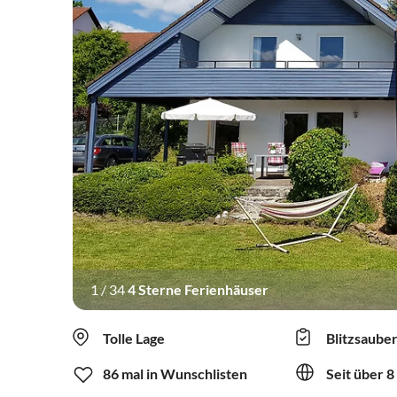
1
/
34
4 Sterne Ferienhäuser
Tolle Lage
Blitzsaube
86 mal in Wunschlisten
Seit über 8