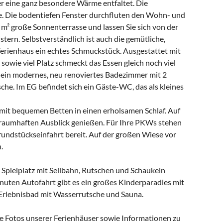
r eine ganz besondere Wärme entfaltet. Die
. Die bodentiefen Fenster durchfluten den Wohn- und
5 m² große Sonnenterrasse und lassen Sie sich von der
ern. Selbstverständlich ist auch die gemütliche,
rienhaus ein echtes Schmuckstück. Ausgestattet mit
owie viel Platz schmeckt das Essen gleich noch viel
r ein modernes, neu renoviertes Badezimmer mit 2
e. Im EG befindet sich ein Gäste-WC, das als kleines
 mit bequemen Betten in einen erholsamen Schlaf. Auf
raumhaften Ausblick genießen. Für Ihre PKWs stehen
Grundstückseinfahrt bereit. Auf der großen Wiese vor
.
r Spielplatz mit Seilbahn, Rutschen und Schaukeln
inuten Autofahrt gibt es ein großes Kinderparadies mit
 Erlebnisbad mit Wasserrutsche und Sauna.
ere Fotos unserer Ferienhäuser sowie Informationen zu