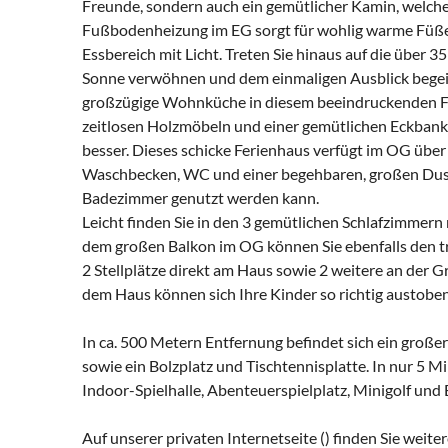
Freunde, sondern auch ein gemütlicher Kamin, welche
Fußbodenheizung im EG sorgt für wohlig warme Füße
Essbereich mit Licht. Treten Sie hinaus auf die über 3
Sonne verwöhnen und dem einmaligen Ausblick begeist
großzügige Wohnküche in diesem beeindruckenden Fe
zeitlosen Holzmöbeln und einer gemütlichen Eckbank s
besser. Dieses schicke Ferienhaus verfügt im OG übe
Waschbecken, WC und einer begehbaren, großen Dusch
Badezimmer genutzt werden kann.
Leicht finden Sie in den 3 gemütlichen Schlafzimmern
dem großen Balkon im OG können Sie ebenfalls den t
2 Stellplätze direkt am Haus sowie 2 weitere an der 
dem Haus können sich Ihre Kinder so richtig austoben
In ca. 500 Metern Entfernung befindet sich ein große
sowie ein Bolzplatz und Tischtennisplatte. In nur 5 M
Indoor-Spielhalle, Abenteuerspielplatz, Minigolf und
Auf unserer privaten Internetseite () finden Sie weit