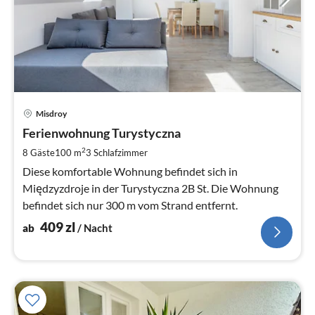
Pre
Misdroy
ab
4
Ferienwohnung Turystyczna
pr
2
8 Gäste
100 m
3
Schlafzimmer
Na
Diese komfortable Wohnung befindet sich in
Międzyzdroje in der Turystyczna 2B St. Die Wohnung
befindet sich nur 300 m vom Strand entfernt.
409
zl
ab
/ Nacht