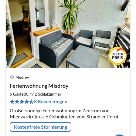
Misdroy
Pre
Ferienwohnung Misdroy
ab
9
2
6 Gäste
80 m
2
Schlafzimmer
pr
8 Bewertungen
Na
Große, sonnige Ferienwohnung im Zentrum von
Miedzyzdroje ca. 6 Gehminuten vom Strand entfernt
Kostenfreie Stornierung