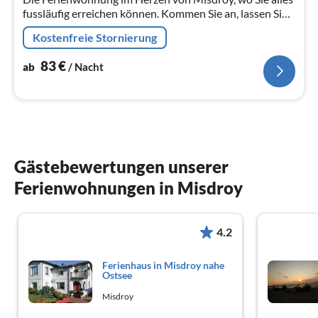
fussläufig erreichen können. Kommen Sie an, lassen Sie
Ihr Auto stehen und genießen Sie die Atmosphäre an
Kostenfreie Stornierung
der poln. Ostsee.
83
€
ab
/ Nacht
Gästebewertungen unserer
Ferienwohnungen in Misdroy
4.2
Ferienhaus in Misdroy nahe
Ostsee
Misdroy