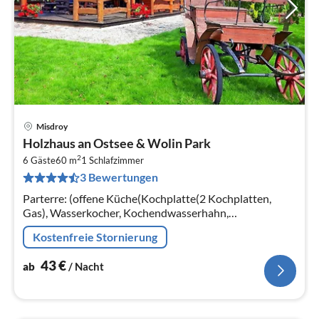
Misdroy
Pre
Holzhaus an Ostsee & Wolin Park
ab
2
4
6 Gäste
60 m
1
Schlafzimmer
3 Bewertungen
pr
Na
Parterre: (offene Küche(Kochplatte(2 Kochplatten,
Gas), Wasserkocher, Kochendwasserhahn,
Espressomaschine, Kühl-/Gefrierkombination)
Kostenfreie Stornierung
43
€
ab
/ Nacht