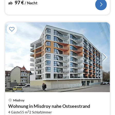
97
€
ab
/ Nacht
Misdroy
Pre
Wohnung in Misdroy nahe Ostseestrand
ab
2
7
4 Gäste
55 m
2
Schlafzimmer