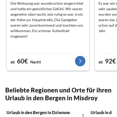
Die Wohnung war wunderschön eingerichtet
Es war ein 
und hatte ein gemütliches Gefühl, Wir waren
sehr sauber
angenehm überrascht, wie ruhig es war, trotz
wurden von
der Nähe zur Hauptstraße, Die Gastgeber
waren das 2
waren sehr zuvorkommend und machten uns
schon auf 
willkommen, Ein schöner Aufenthalt
Jahr.
insgesamt!
60€
92€
ab
Nacht
ab
Beliebte Regionen und Orte für ihren
Urlaub in den Bergen in Misdroy
Urlaub in den Bergen in Dziwnow
Urlaub in den