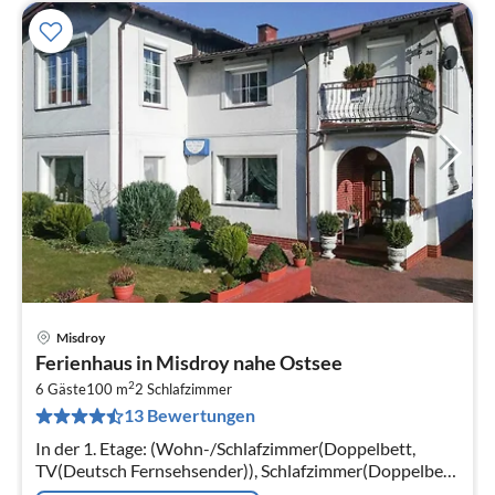
Misdroy
Pre
Ferienhaus in Misdroy nahe Ostsee
ab
2
6
6 Gäste
100 m
2
Schlafzimmer
13 Bewertungen
pr
Na
In der 1. Etage: (Wohn-/Schlafzimmer(Doppelbett,
TV(Deutsch Fernsehsender)), Schlafzimmer(Doppelbett,
TV(Deutsch Fernsehsender)), Schlafzimmer(Doppelbett,