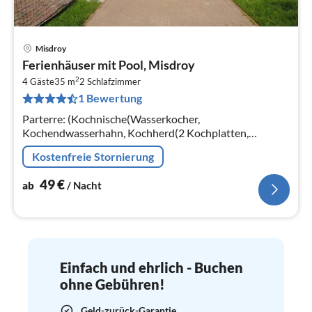
Misdroy
Pre
Ferienhäuser mit Pool, Misdroy
ab
2
5
4 Gäste
35 m
2
Schlafzimmer
1 Bewertung
pr
Na
Parterre: (Kochnische(Wasserkocher,
Kochendwasserhahn, Kochherd(2 Kochplatten,
elektrisch), Espressomaschine, Mikrowelle,
Kostenfreie Stornierung
Kühl-/Gefrierkombination)
49
€
ab
/ Nacht
Einfach und ehrlich - Buchen
ohne Gebühren!
Geld-zurück-Garantie