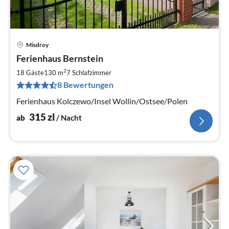
Misdroy
Pre
Ferienhaus Bernstein
ab
3
2
18 Gäste
130 m
7
Schlafzimmer
pr
8 Bewertungen
Na
Ferienhaus Kolczewo/Insel Wollin/Ostsee/Polen
315
zl
ab
/ Nacht