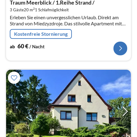
Traum Meerblick / 1.Reihe Strand /
6
2
3 Gäste
20 m
1
Schlafmöglichkeit
pr
Erleben Sie einen unvergesslichen Urlaub. Direkt am
Na
Strand von Miedzyzdroje. Das stilvolle Apartment mit
seitlichem schönem Meerblick sowie privatem Balkon,
Kostenfreie Stornierung
der ist Perfekt für Fü...
60
€
ab
/ Nacht