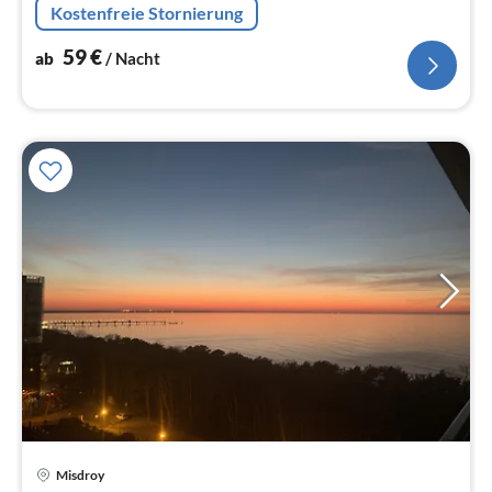
Kostenfreie Stornierung
TV(Deutsch Fernsehsender)
59
€
ab
/ Nacht
Pre
Misdroy
ab