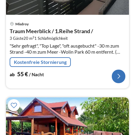
Pre
Misdroy
ab
Traum Meerblick / 1.Reihe Strand /
5
2
3 Gäste
20 m
1
Schlafmöglichkeit
pr
"Sehr gefragt", "Top Lage", "oft ausgebucht" -30 m zum
Na
Strand -40 m zum Meer -Wolin Park 60 m entfernt. (
Wandern) -10 min. zu Fuss zur Seebrücke Misdroy -1.
Kostenfreie Stornierung
55
€
ab
/ Nacht