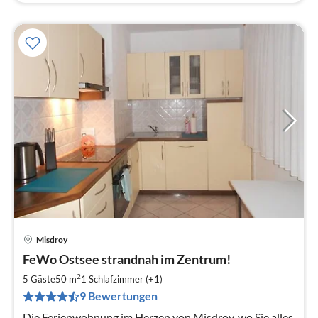
Misdroy
Pre
FeWo Ostsee strandnah im Zentrum!
ab
8
2
5 Gäste
50 m
1
Schlafzimmer (+1)
pr
9 Bewertungen
Na
Die Ferienwohnung im Herzen von Misdroy, wo Sie alles