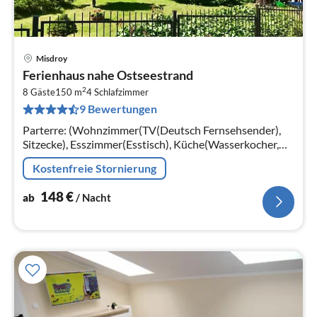
Misdroy
Pre
Ferienhaus nahe Ostseestrand
ab
2
1
8 Gäste
150 m
4
Schlafzimmer
9 Bewertungen
pr
Na
Parterre: (Wohnzimmer(TV(Deutsch Fernsehsender),
Sitzecke), Esszimmer(Esstisch), Küche(Wasserkocher,
Kochendwasserhahn, Toaster, Kochherd(4 Kochplatten,
Kostenfreie Stornierung
Induktion)
148
€
ab
/ Nacht