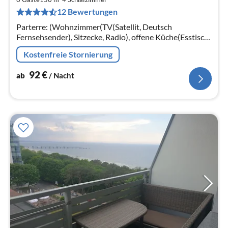
9
12 Bewertungen
pr
Na
Parterre: (Wohnzimmer(TV(Satellit, Deutsch
Fernsehsender), Sitzecke, Radio), offene Küche(Esstisch,
Wasserkocher, Kochendwasserhahn, Toaster,
Kostenfreie Stornierung
Kochherd(4 Kochplatten)
92
€
ab
/ Nacht