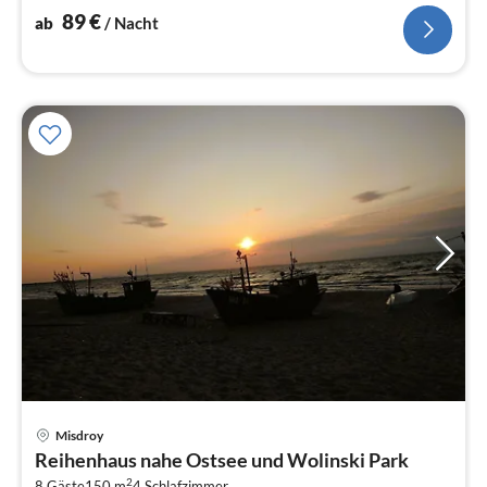
89
€
ab
/ Nacht
Misdroy
Pre
Reihenhaus nahe Ostsee und Wolinski Park
ab
2
8 Gäste
150 m
4
Schlafzimmer