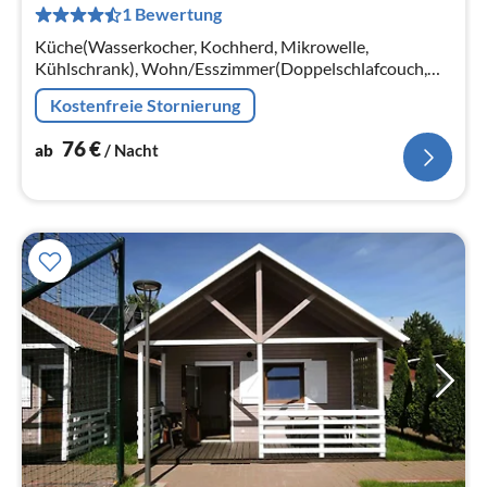
1 Bewertung
pr
Na
Küche(Wasserkocher, Kochherd, Mikrowelle,
Kühlschrank), Wohn/Esszimmer(Doppelschlafcouch,
TV(Deutsch Fernsehsender)),
Kostenfreie Stornierung
Schlafzimmer(Doppelbett), Schlafzimmer(Doppelbett)
76
€
ab
/ Nacht