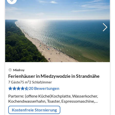
Misdroy
Pre
Ferienhäuser in Miedzywodzie in Strandnähe
ab
2
8
7 Gäste
75 m
2
Schlafzimmer
20 Bewertungen
pr
Na
Parterre: (offene Küche(Kochplatte, Wasserkocher,
Kochendwasserhahn, Toaster, Espressomaschine,
Mikrowelle, Spülmaschine, Kühl-/Gefrierkombination,
Kostenfreie Stornierung
Zitruspresse)