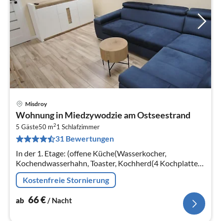
Misdroy
Pre
Wohnung in Miedzywodzie am Ostseestrand
ab
2
6
5 Gäste
50 m
1
Schlafzimmer
31 Bewertungen
pr
Na
In der 1. Etage: (offene Küche(Wasserkocher,
Kochendwasserhahn, Toaster, Kochherd(4 Kochplatten,
Induktion)
Kostenfreie Stornierung
66
€
ab
/ Nacht