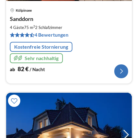
Kölpinsee
Pre
Sanddorn
ab
8
2
4 Gäste
75 m
2
Schlafzimmer
pr
4 Bewertungen
Na
Kostenfreie Stornierung
Sehr nachhaltig
82
€
ab
/ Nacht