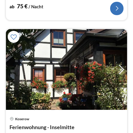
Wohnbereich mit Balkon
75
€
ab
/ Nacht
Koserow
Pre
Ferienwohnung - Inselmitte
ab