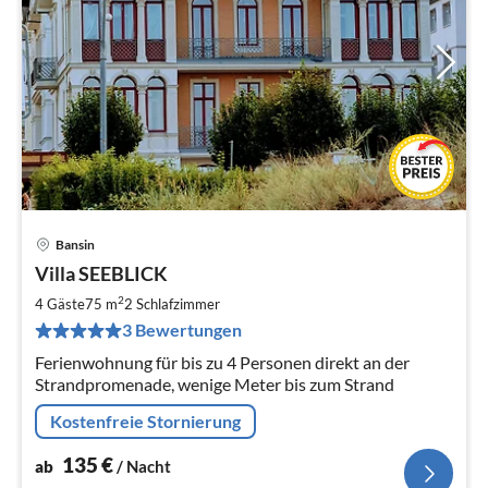
Bansin
Pre
Villa SEEBLICK
ab
1
2
4 Gäste
75 m
2
Schlafzimmer
pr
3 Bewertungen
Na
Ferienwohnung für bis zu 4 Personen direkt an der
Strandpromenade, wenige Meter bis zum Strand
Kostenfreie Stornierung
135
€
ab
/ Nacht