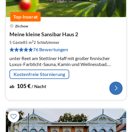
Top-Inserat
Zirchow
Pre
Meine kleine Sansibar Haus 2
ab
1
2
5 Gäste
85 m
2
Schlafzimmer
pr
76 Bewertungen
Na
unter Reet am Stettiner Haff mit großer finnischer
Luxus-Farblicht-Sauna, Kamin und Wellnessbad.
Ankommen und Wohlfühlen.
Kostenfreie Stornierung
105
€
ab
/ Nacht