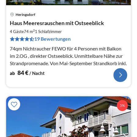
Heringsdorf
Pre
Haus Meeresrauschen mit Ostseeblick
ab
8
2
4 Gäste
74 m
1
Schlafzimmer
pr
19 Bewertungen
Na
74qm Nichtraucher FEWO für 4 Personen mit Balkon
im 2.OG , direkter Ostseeblick. Unmittelbare Nähe zur
Strandpromenade. Von Mai-September Strandkorb inkl.
84
€
ab
/ Nacht
5%