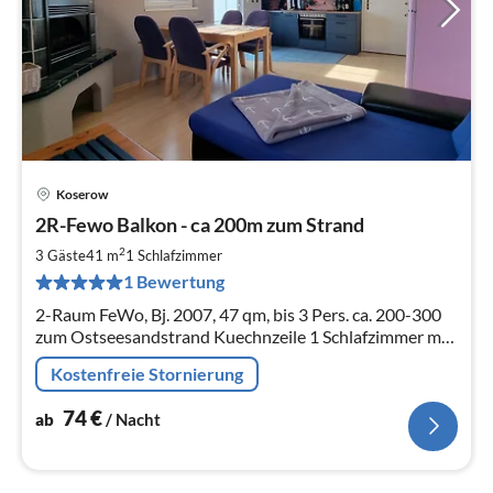
Koserow
Pre
2R-Fewo Balkon - ca 200m zum Strand
ab
7
2
3 Gäste
41 m
1
Schlafzimmer
pr
1 Bewertung
Na
2-Raum FeWo, Bj. 2007, 47 qm, bis 3 Pers. ca. 200-300
zum Ostseesandstrand Kuechnzeile 1 Schlafzimmer mit
Doppelbett + Einzelbett Wohnzimmer mit
Kostenfreie Stornierung
Kachelofenkamin Tageslichtbad
74
€
ab
/ Nacht