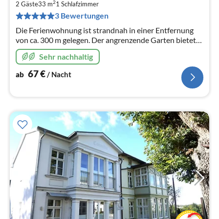
6
2
2 Gäste
33 m
1
Schlafzimmer
pr
3 Bewertungen
Na
Die Ferienwohnung ist strandnah in einer Entfernung
von ca. 300 m gelegen. Der angrenzende Garten bietet
Platz und Ruhe zum Verweilen und Entspannen.
Sehr nachhaltig
Genießen Sie die Ruhe.
67
€
ab
/ Nacht