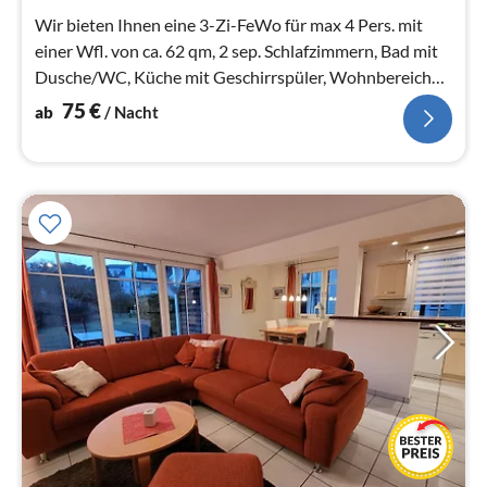
Na
Wir bieten Ihnen eine 3-Zi-FeWo für max 4 Pers. mit
einer Wfl. von ca. 62 qm, 2 sep. Schlafzimmern, Bad mit
Dusche/WC, Küche mit Geschirrspüler, Wohnbereich
mit Terrasse an .
75
€
ab
/ Nacht