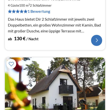
ab
1
2
4 Gäste
100 m
2
Schlafzimmer
pr
1 Bewertung
Na
Das Haus bietet Dir 2 Schlafzimmer mit jeweils zwei
Doppelbetten, ein großes Wohnzimmer mit Kamin, Bad
mit großer Dusche, eine üppige Terrasse mit
Hollywoodschaukel
130
€
ab
/ Nacht