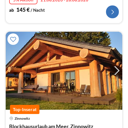
145
€
ab
/ Nacht
Top-Inserat
Zinnowitz
Pre
Blockhausurlaub am Meer, Zinnowitz