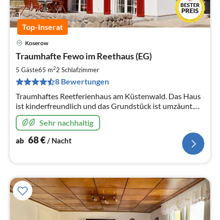
Top-Inserat
Koserow
Pre
Traumhafte Fewo im Reethaus (EG)
ab
6
2
5 Gäste
65 m
2
Schlafzimmer
pr
8 Bewertungen
Na
Traumhaftes Reetferienhaus am Küstenwald. Das Haus
ist kinderfreundlich und das Grundstück ist umzäunt.
Die beiden Ferienwohnungen können einzeln oder
Sehr nachhaltig
zusammen gemietet werden.
68
€
ab
/ Nacht