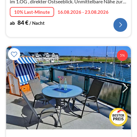
im 1.OG , direkter Ostseeblick. Unmittelbare Nähe zur
Strandpromenade. Von Mai-September Strankkorb inkl.
10% Last-Minute
16.08.2026 - 23.08.2026
84
€
ab
/ Nacht
5%