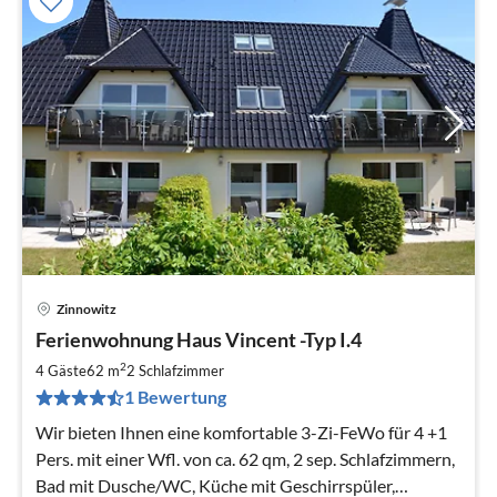
Zinnowitz
Pre
Ferienwohnung Haus Vincent -Typ I.4
ab
7
2
4 Gäste
62 m
2
Schlafzimmer
pr
1 Bewertung
Na
Wir bieten Ihnen eine komfortable 3-Zi-FeWo für 4 +1
Pers. mit einer Wfl. von ca. 62 qm, 2 sep. Schlafzimmern,
Bad mit Dusche/WC, Küche mit Geschirrspüler,