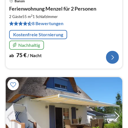
Bansin
Pre
Ferienwohnung Menzel für 2 Personen
ab
7
2
2 Gäste
55 m
1
Schlafzimmer
pr
8 Bewertungen
Na
Kostenfreie Stornierung
Nachhaltig
75
€
ab
/ Nacht