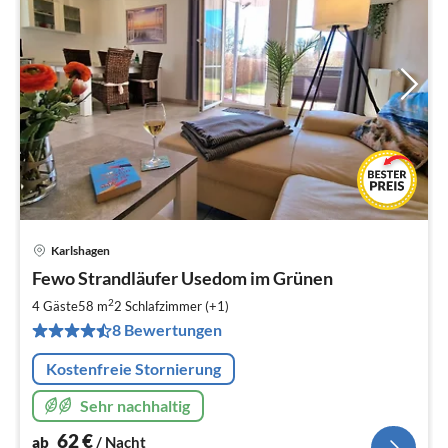
Karlshagen
Pre
Fewo Strandläufer Usedom im Grünen
ab
6
2
4 Gäste
58 m
2
Schlafzimmer (+1)
pr
8 Bewertungen
Na
Kostenfreie Stornierung
Sehr nachhaltig
62
€
ab
/ Nacht