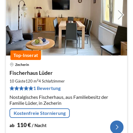
Top-Inserat
Zecherin
Pre
Fischerhaus Lüder
ab
1
2
10 Gäste
120 m
4
Schlafzimmer
pr
1 Bewertung
Na
Nostalgisches Fischerhaus, aus Familiebesitz der
Familie Lüder, in Zecherin
Kostenfreie Stornierung
110
€
ab
/ Nacht