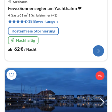
Karlshagen
Pre
Fewo Sonnensegler am Yachthafen ❤
ab
6
2
4 Gäste
61 m
1
Schlafzimmer (+1)
pr
18 Bewertungen
Na
Kostenfreie Stornierung
Nachhaltig
62
€
ab
/ Nacht
9%