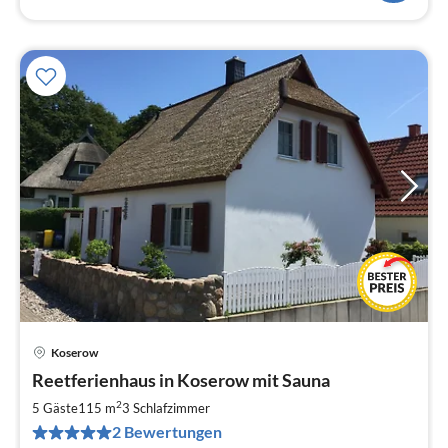
Koserow
Pre
Reetferienhaus in Koserow mit Sauna
ab
1
2
5 Gäste
115 m
3
Schlafzimmer
pr
2 Bewertungen
Na