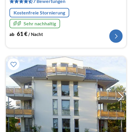
7 Bewertungen
Na
Kostenfreie Stornierung
Sehr nachhaltig
61
€
ab
/ Nacht