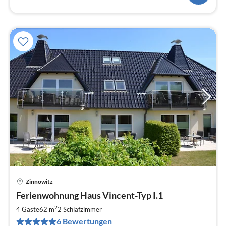
Zinnowitz
Pre
Ferienwohnung Haus Vincent-Typ I.1
ab
7
2
4 Gäste
62 m
2
Schlafzimmer
pr
6 Bewertungen