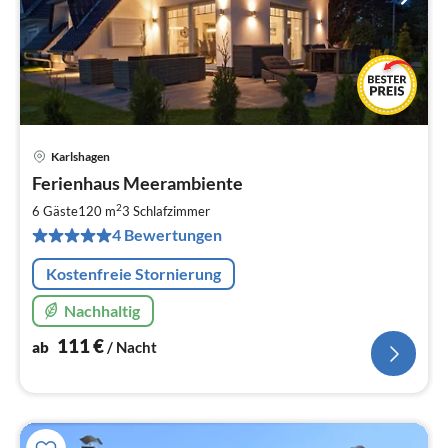
Karlshagen
Pre
Ferienhaus Meerambiente
ab
1
2
6 Gäste
120 m
3
Schlafzimmer
pr
4 Bewertungen
Na
Kostenfreie Stornierung
Nachhaltig
111
€
ab
/ Nacht