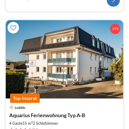
15%
Top-Inserat
Loddin
Pre
Aquarius Ferienwohnung Typ A-B
ab
6
2
4 Gäste
55 m
2
Schlafzimmer
pr