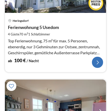
Pre
Heringsdorf
ab
1
Ferienwohnung 5 Usedom
pr
2
4 Gäste
70 m
1
Schlafzimmer
Na
Top Ferienwohnung, 75 m² für max. 5 Personen,
ebenerdig, nur 3 Gehminuten zur Ostsee, zentrumnah,
Geschirrspüler, gemütliche Außenterrasse Parkplatz
und Fahrradkeller vorhanden.
100
€
ab
/ Nacht