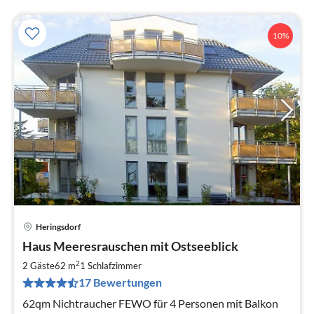
10%
Heringsdorf
Pre
Haus Meeresrauschen mit Ostseeblick
ab
8
2
2 Gäste
62 m
1
Schlafzimmer
pr
17 Bewertungen
Na
62qm Nichtraucher FEWO für 4 Personen mit Balkon