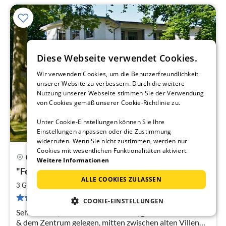
Diese Webseite verwendet Cookies.
Wir verwenden Cookies, um die Benutzerfreundlichkeit
unserer Website zu verbessern. Durch die weitere
Nutzung unserer Webseite stimmen Sie der Verwendung
von Cookies gemäß unserer Cookie-Richtlinie zu.
Unter Cookie-Einstellungen können Sie Ihre
Einstellungen anpassen oder die Zustimmung
widerrufen. Wenn Sie nicht zustimmen, werden nur
Cookies mit wesentlichen Funktionalitäten aktiviert.
Heringsdorf
Weitere Informationen
Pre
"Ferienresidenz Am Buchenpark"
ab
ALLE COOKIES ZULASSEN
7
2
3 Gäste
49 m
1
Schlafzimmer (+1)
pr
22 Bewertungen
COOKIE-EINSTELLUNGEN
Na
Sehr schöne, wohnliche Unterkunft, ganz nah am Strand
& dem Zentrum gelegen, mitten zwischen alten Villen