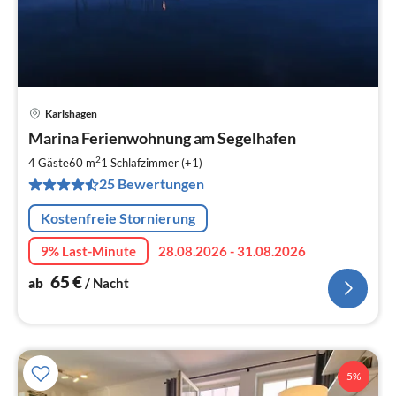
Karlshagen
Pre
Marina Ferienwohnung am Segelhafen
ab
6
2
4 Gäste
60 m
1
Schlafzimmer (+1)
pr
25 Bewertungen
Na
Kostenfreie Stornierung
9% Last-Minute
28.08.2026 - 31.08.2026
65
€
ab
/ Nacht
5%