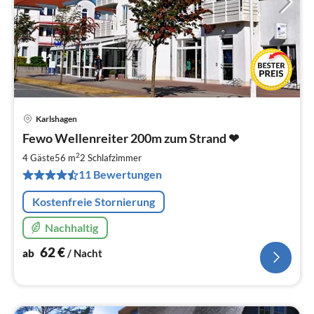
Karlshagen
Pre
Fewo Wellenreiter 200m zum Strand ❤
ab
6
2
4 Gäste
56 m
2
Schlafzimmer
pr
11 Bewertungen
Na
Kostenfreie Stornierung
Nachhaltig
62
€
ab
/ Nacht