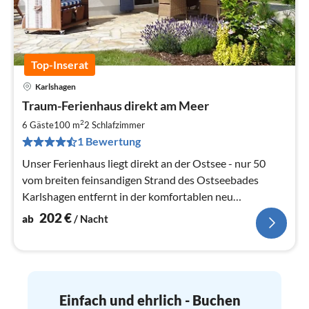
Top-Inserat
Karlshagen
Pre
Traum-Ferienhaus direkt am Meer
ab
2
2
6 Gäste
100 m
2
Schlafzimmer
pr
1 Bewertung
Na
Unser Ferienhaus liegt direkt an der Ostsee - nur 50
vom breiten feinsandigen Strand des Ostseebades
Karlshagen entfernt in der komfortablen neu
angelegten Dünenresidenz Usedom
202
€
ab
/ Nacht
Einfach und ehrlich - Buchen