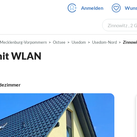
Anmelden
Wuns
Zinnowitz , 2 
Mecklenburg-Vorpommern
Ostsee
Usedom
Usedom-Nord
Zinnowi
 mit WLAN
dezimmer