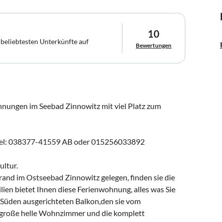
10
 beliebtesten Unterkünfte auf
Bewertungen
nungen im Seebad Zinnowitz mit viel Platz zum
an Tel: 038377-41559 AB oder 015256033892
ltur.
nd im Ostseebad Zinnowitz gelegen, finden sie die
lien bietet Ihnen diese Ferienwohnung, alles was Sie
h Süden ausgerichteten Balkon,den sie vom
 große helle Wohnzimmer und die komplett