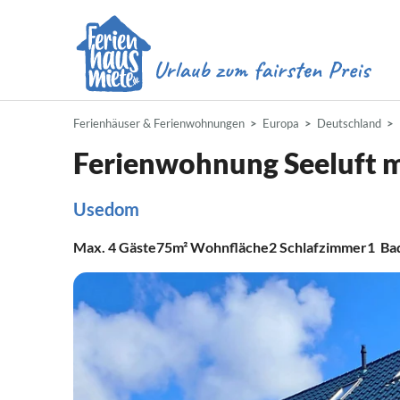
Ferienhäuser & Ferienwohnungen
Europa
Deutschland
Ferienwohnung Seeluft
Usedom
Max.
4
Gäste
75m²
Wohnfläche
2
Schlafzimmer
1
Ba