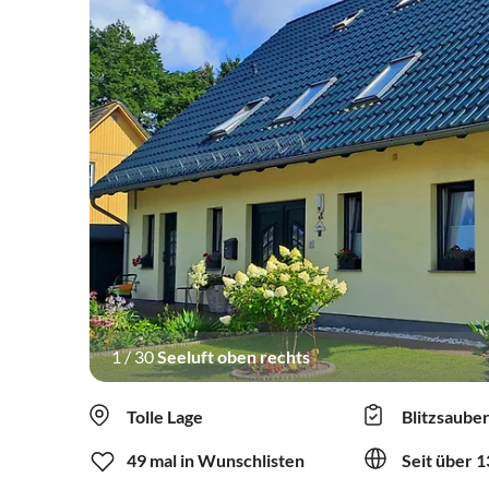
1
/
30
Seeluft oben rechts
Tolle Lage
Blitzsaube
49 mal in Wunschlisten
Seit über 1