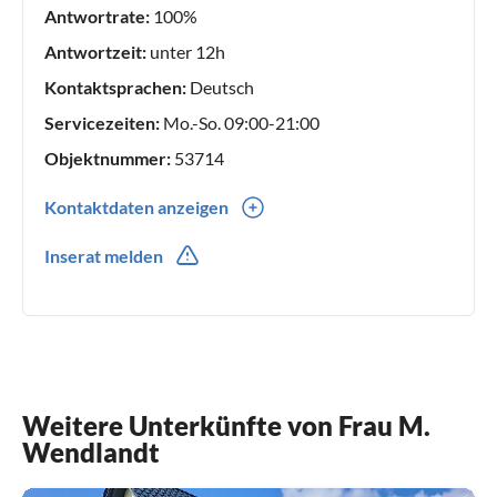
Antwortrate:
100%
Antwortzeit:
unter 12h
Kontaktsprachen:
Deutsch
Servicezeiten:
Mo.-So. 09:00-21:00
Objektnummer:
53714
Kontaktdaten anzeigen
0049(0) 3837741559
Inserat melden
0049(0) 15256033892
Weitere Unterkünfte von Frau M.
Wendlandt