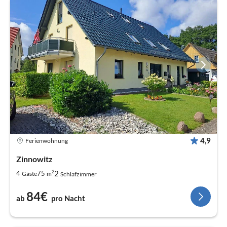
4,9
Ferienwohnung
Zinnowitz
2
2
4
75
Gäste
m
Schlafzimmer
84€
ab
pro Nacht