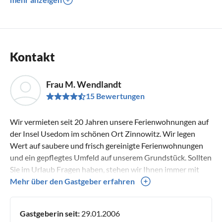
Kontakt
Frau M. Wendlandt
15 Bewertungen
Wir vermieten seit 20 Jahren unsere Ferienwohnungen auf
der Insel Usedom im schönen Ort Zinnowitz. Wir legen
Wert auf saubere und frisch gereinigte Ferienwohnungen
und ein gepflegtes Umfeld auf unserem Grundstück. Sollten
Sie im Urlaub Fragen haben, stehen wir Ihnen immer mit
Rat und Tat zur Seite und freuen uns, wenn wir helfen
Mehr über den Gastgeber erfahren
können. Wir freuen uns auf Ihren Besuch und wünschen
Ihnen einen schönen Urlaub auf Insel Usedom. Familie
Gastgeberin seit:
29.01.2006
Wendlandt