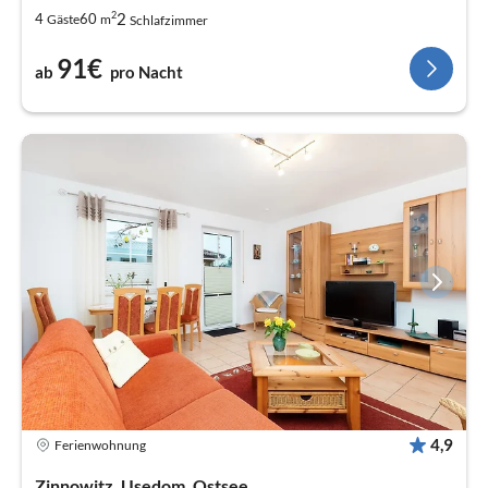
2
2
4
60
Gäste
m
Schlafzimmer
91€
ab
pro Nacht
4,9
Ferienwohnung
Zinnowitz, Usedom, Ostsee