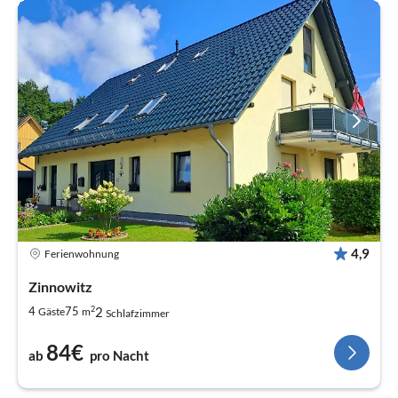
4,9
Ferienwohnung
Zinnowitz
2
2
4
75
Gäste
m
Schlafzimmer
84€
ab
pro Nacht