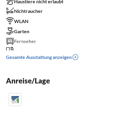
Haustiere nicht erlaubt
Nichtraucher
WLAN
Garten
Fernseher
Spülmaschine
Gesamte Ausstattung anzeigen
Balkon
Parkplatz
Anreise/Lage
Kinder willkommen