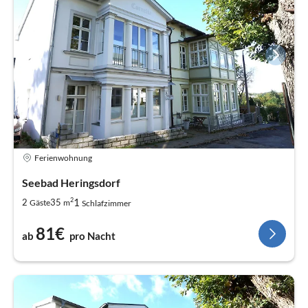
Ferienwohnung
Seebad Heringsdorf
2
1
2
35
Gäste
m
Schlafzimmer
81€
ab
pro Nacht