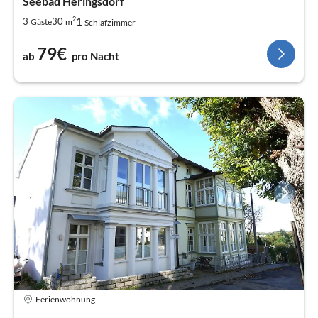
Seebad Heringsdorf
2
1
3
30
Gäste
m
Schlafzimmer
79€
ab
pro Nacht
Ferienwohnung