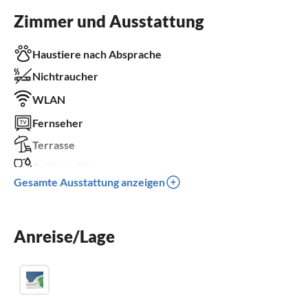
Zimmer und Ausstattung
Haustiere nach Absprache
Nichtraucher
WLAN
Fernseher
Terrasse
Spülmaschine
Gesamte Ausstattung anzeigen
Waschmaschine
Kamin
Anreise/Lage
Kinderbett