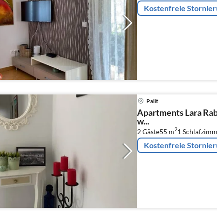
Kostenfreie Stornie
Palit
Apartments Lara Ra
w...
2
2 Gäste
55 m
1
Schlafzimm
Kostenfreie Stornie