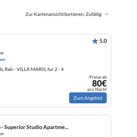
Zur Kartenansicht
Sortieren: Zufällig
5.0
er
gen
, Rab - VILLA MARIS, fur 2 - 4
Preise ab
80€
pro Nacht
Zum Angebot
- Superior Studio Apartme...
er