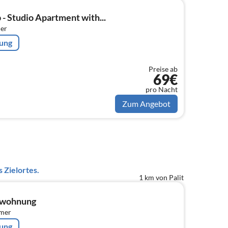
- Studio Apartment with...
er
rung
Preise ab
69€
pro Nacht
Zum Angebot
 Zielortes.
1 km von Palit
enwohnung
mmer
rung