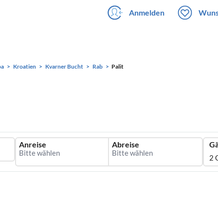
Anmelden
Wuns
pa
Kroatien
Kvarner Bucht
Rab
Palit
Anreise
Abreise
Gä
2 