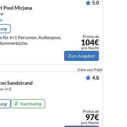
5.0
 Pool Mirjana
er
en
rung
Preise ab
s für 4+1 Personen. Außenpool,
104€
n, Sommerküche.
pro Nacht
Zum Angebot
3 km von Palit
4.8
von Sandstrand
er (+1)
rung
Nachhaltig
Preise ab
97€
pro Nacht