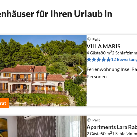
nhäuser für Ihren Urlaub in
Palit
VILLA MARIS
2
4 Gäste
80 m
2
Schlafzimm
12 Bewertun
Ferienwohnung Insel Rab
Personen
rat
Palit
Apartments Lara Rab 
2
2 Gäste
50 m
1
Schlafzimm