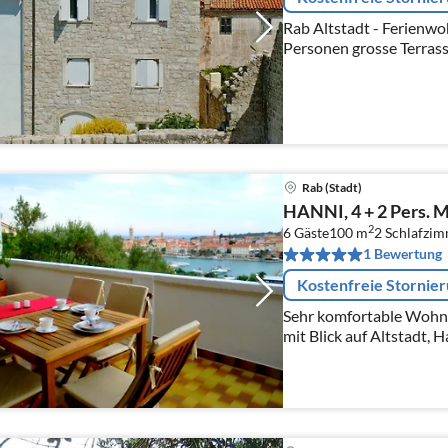
Rab Altstadt - Ferienw
Personen grosse Terrasse
Meer 4 Doppelzimmer 2
Esszimmer Klimaanlage
Rab (Stadt)
HANNI, 4 + 2 Pers. M
2
6 Gäste
100 m
2
Schlafzi
1 Bewertung
Kostenfreie Stornie
Sehr komfortable Wohnun
mit Blick auf Altstadt, Hafen und Meer, Garten mit Grill. 2
Schlafzimmer, 3 Bad-WC, Wohnrau
ab 100 m.