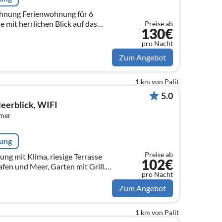
ohnung Ferienwohnung für 6
 mit herrlichen Blick auf das
Preise ab
130€
 Badezimmer Große Küche mit
pro Nacht
Zum Angebot
1 km von Palit
5.0
eerblick, WIFI
mmer
rung
Preise ab
g mit Klima, riesige Terrasse
102€
pro Nacht
m, Eßküche. Strand
Zum Angebot
1 km von Palit