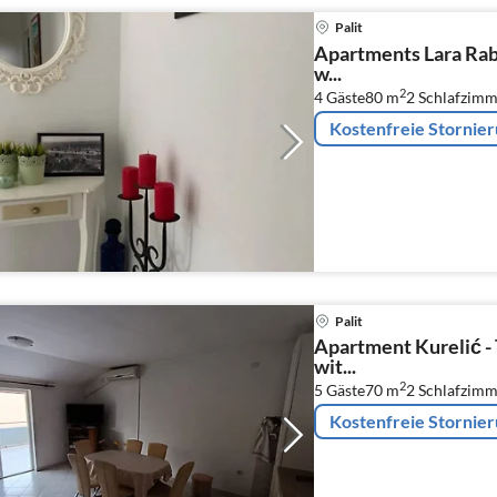
Palit
Apartments Lara Ra
w...
2
4 Gäste
80 m
2
Schlafzimm
Kostenfreie Stornie
Palit
Apartment Kurelić 
wit...
2
5 Gäste
70 m
2
Schlafzimm
Kostenfreie Stornie