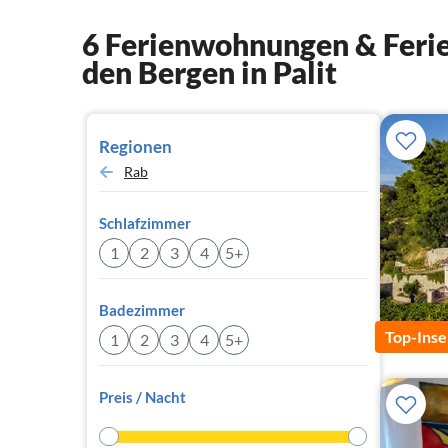
6 Ferienwohnungen & Ferie
den Bergen in Palit
Regionen
Rab
Schlafzimmer
1
2
3
4
5+
Badezimmer
Top-Inse
1
2
3
4
5+
Preis / Nacht