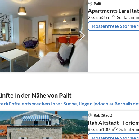
Palit
Apartments Lara Rab 
2
2 Gäste
35 m
1
Schlafzimm
Kostenfreie Stornie
nfte in der Nähe von Palit
erkünfte entsprechen Ihrer Suche, liegen jedoch außerhalb des
Rab (Stadt)
Rab Altstadt - Feri
2
8 Gäste
100 m
4
Schlafzi
Kostenfreie Stornie