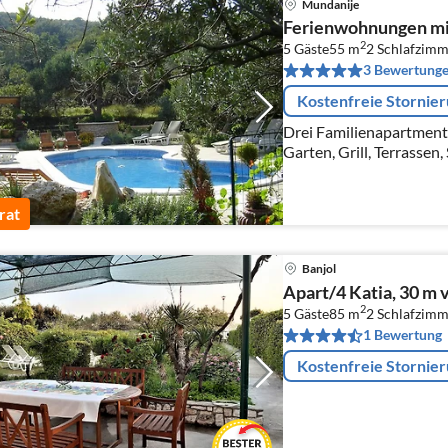
Mundanije
Ferienwohnungen mit
2
5 Gäste
55 m
2
Schlafzimm
3 Bewertung
Kostenfreie Stornie
Drei Familienapartment
Garten, Grill, Terrasse
rat
Banjol
Apart/4 Katia, 30 m 
2
5 Gäste
85 m
2
Schlafzimm
1 Bewertung
Kostenfreie Stornie