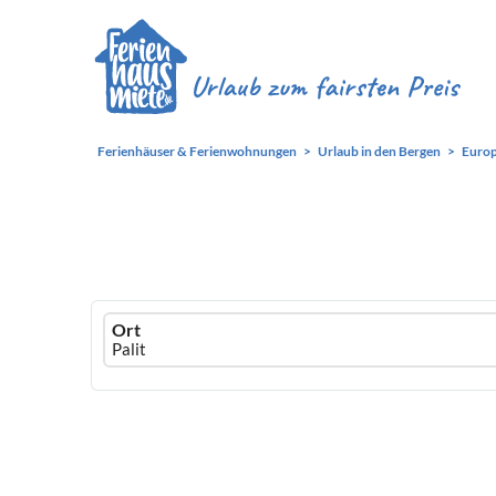
Ferienhäuser & Ferienwohnungen
Urlaub in den Bergen
Euro
Ferienhausmiete
Ort
logo