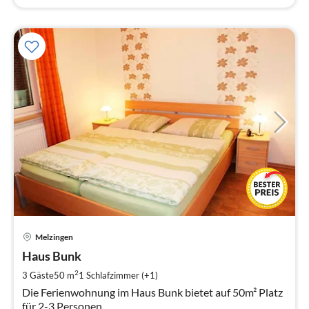
Pre
Melzingen
ab
4
Haus Bunk
pr
2
3 Gäste
50 m
1
Schlafzimmer (+1)
Na
Die Ferienwohnung im Haus Bunk bietet auf 50m² Platz
für 2-3 Personen.