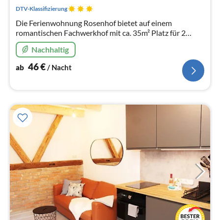
Na
DTV-Klassifizierung
Die Ferienwohnung Rosenhof bietet auf einem
romantischen Fachwerkhof mit ca. 35m² Platz für 2
Personen. Sie ist klein und fein und dabei sehr
Nachhaltig
gemütlich. Ausgezeichnet mit 3 Sternen
46
€
ab
/ Nacht