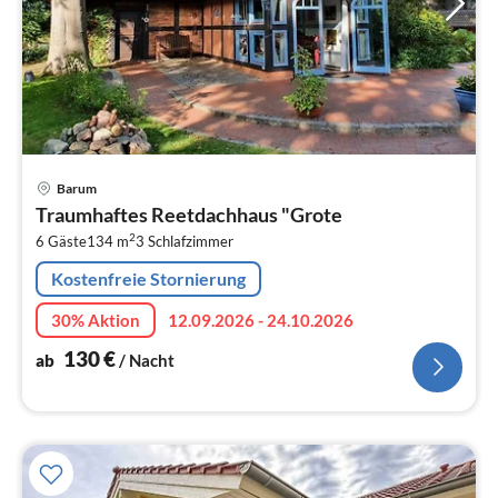
Pre
Barum
ab
Traumhaftes Reetdachhaus "Grote
1
2
6 Gäste
134 m
3
Schlafzimmer
pr
Na
Kostenfreie Stornierung
30% Aktion
12.09.2026 - 24.10.2026
130
€
ab
/ Nacht