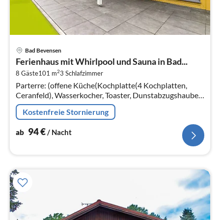
Pre
Bad Bevensen
ab
Ferienhaus mit Whirlpool und Sauna in Bad...
9
2
8 Gäste
101 m
3
Schlafzimmer
pr
Parterre: (offene Küche(Kochplatte(4 Kochplatten,
Na
Ceranfeld), Wasserkocher, Toaster, Dunstabzugshaube,
Kaffeemaschine(Filter)
Kostenfreie Stornierung
94
€
ab
/ Nacht