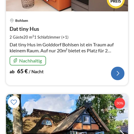
Pre
Bohlsen
ab
6
Dat tiny Hus
pr
2
2 Gäste
20 m
1
Schlafzimmer (+1)
Na
Dat tiny Hus im Golddorf Bohlsen ist ein Traum auf
kleinem Raum. Auf nur 20m² bietet es Platz für 2
Personen. Der Wohnraum mit integrierter Küche ist
Nachhaltig
perfekt genutzt.
65
€
ab
/ Nacht
30%