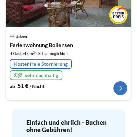
Pre
Uelzen
ab
5
Ferienwohnung Bollensen
pr
2
4 Gäste
48 m
1
Schlafmöglichkeit
Na
Kostenfreie Stornierung
Sehr nachhaltig
51
€
ab
/ Nacht
Einfach und ehrlich - Buchen
ohne Gebühren!