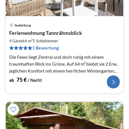
Suderburg
Pre
Ferienwohnung Tannrähmsblick
ab
7
2
4 Gäste
64 m
1
Schlafzimmer
pr
1 Bewertung
Na
Die Fewo liegt Zentral und doch ruhig mit einem
traumhaften Blick ins Grüne. Auf 64 m² bietet sie 2 Erw.
jeglichen Komfort mit einem herrlichen Wintergarten
und großem Wohnzimmer.
75
€
ab
/ Nacht