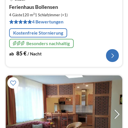
Pre
Ferienhaus Bollensen
ab
8
2
4 Gäste
120 m
1
Schlafzimmer (+1)
pr
4 Bewertungen
Na
Kostenfreie Stornierung
Besonders nachhaltig
85
€
ab
/ Nacht