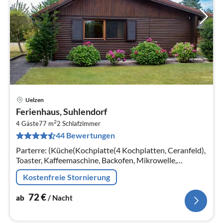
Uelzen
Pre
Ferienhaus, Suhlendorf
ab
2
7
4 Gäste
77 m
2
Schlafzimmer
44 Bewertungen
pr
Na
Parterre: (Küche(Kochplatte(4 Kochplatten, Ceranfeld),
Toaster, Kaffeemaschine, Backofen, Mikrowelle,
Spülmaschine, Kühlschrank),
Kostenfreie Stornierung
Wohn/Esszimmer(TV(Satellit), Kaminofen)
72
€
ab
/ Nacht