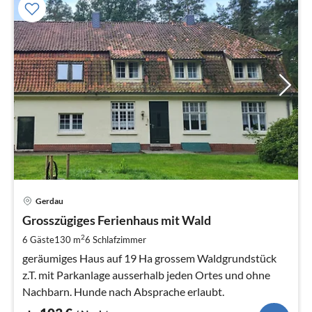
Pre
Gerdau
ab
1
Grosszügiges Ferienhaus mit Wald
pr
2
6 Gäste
130 m
6
Schlafzimmer
Na
geräumiges Haus auf 19 Ha grossem Waldgrundstück
z.T. mit Parkanlage ausserhalb jeden Ortes und ohne
Nachbarn. Hunde nach Absprache erlaubt.