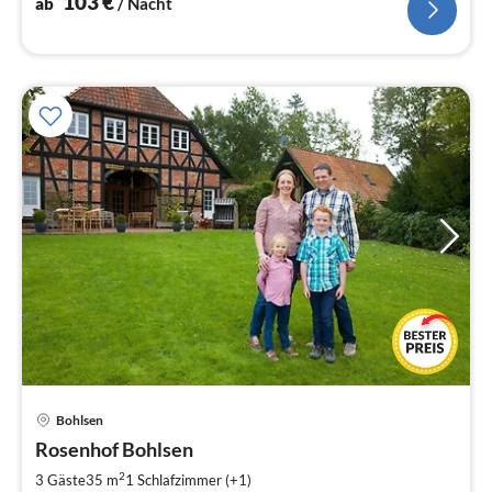
103
€
ab
/ Nacht
Pre
Bohlsen
ab
4
Rosenhof Bohlsen
pr
2
3 Gäste
35 m
1
Schlafzimmer (+1)