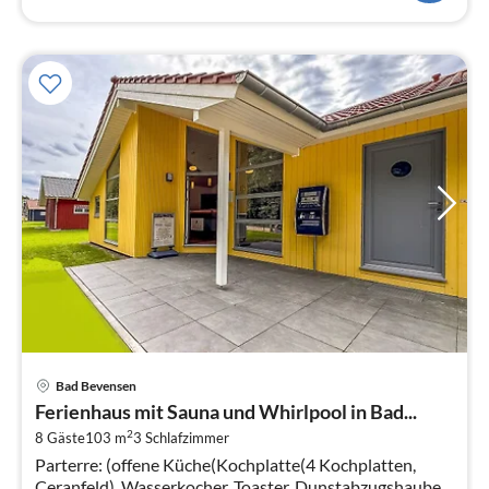
Pre
Bad Bevensen
ab
Ferienhaus mit Sauna und Whirlpool in Bad...
1
2
8 Gäste
103 m
3
Schlafzimmer
pr
Parterre: (offene Küche(Kochplatte(4 Kochplatten,
Na
Ceranfeld), Wasserkocher, Toaster, Dunstabzugshaube,