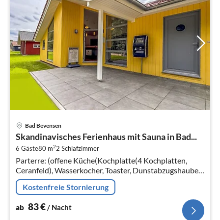
Pre
Bad Bevensen
ab
Skandinavisches Ferienhaus mit Sauna in Bad...
8
2
6 Gäste
80 m
2
Schlafzimmer
pr
Parterre: (offene Küche(Kochplatte(4 Kochplatten,
Na
Ceranfeld), Wasserkocher, Toaster, Dunstabzugshaube,
Kaffeemaschine(Filter)
Kostenfreie Stornierung
83
€
ab
/ Nacht