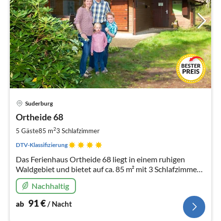
Pre
Suderburg
ab
9
Ortheide 68
pr
2
5 Gäste
85 m
3
Schlafzimmer
Na
DTV-Klassifizierung
Das Ferienhaus Ortheide 68 liegt in einem ruhigen
Waldgebiet und bietet auf ca. 85 m² mit 3 Schlafzimmern
Platz für bis zu 5 Personen.
Nachhaltig
91
€
ab
/ Nacht