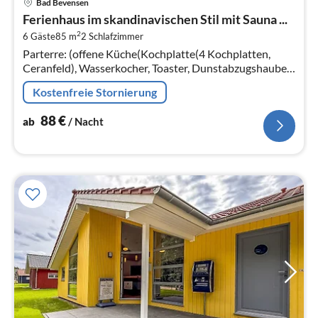
Bad Bevensen
ab
Ferienhaus im skandinavischen Stil mit Sauna ...
8
2
6 Gäste
85 m
2
Schlafzimmer
pr
Parterre: (offene Küche(Kochplatte(4 Kochplatten,
Na
Ceranfeld), Wasserkocher, Toaster, Dunstabzugshaube,
Kaffeemaschine(Filter)
Kostenfreie Stornierung
88
€
ab
/ Nacht