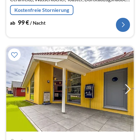
Kaffeemaschine(Filter)
Kostenfreie Stornierung
99
€
ab
/ Nacht
Pre