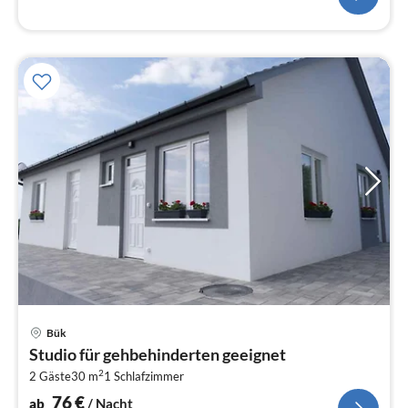
Pre
Bük
ab
Studio für gehbehinderten geeignet
7
2
2 Gäste
30 m
1
Schlafzimmer
pr
Na
76
€
ab
/ Nacht