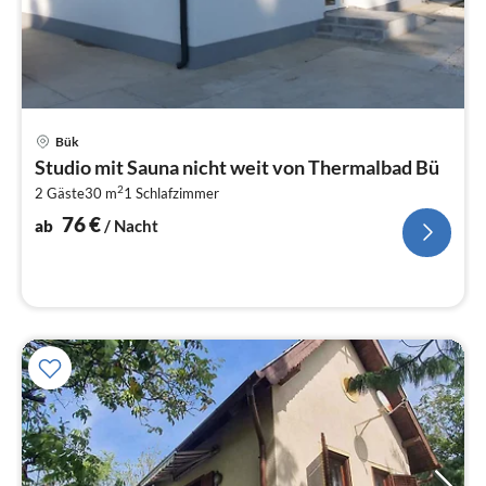
Pre
Bük
ab
Studio mit Sauna nicht weit von Thermalbad Bü
7
2
2 Gäste
30 m
1
Schlafzimmer
pr
Na
76
€
ab
/ Nacht