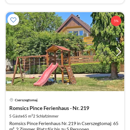
5%
Pre
Cserszegtomaj
ab
5
Romsics Pince Ferienhaus - Nr. 219
pr
2
5 Gäste
65 m
2
Schlafzimmer
Na
Romsics Pince Ferienhaus Nr. 219 in Cserszegtomaj: 65
m², 2 Zimmer, Platz für bis zu 5 Personen.