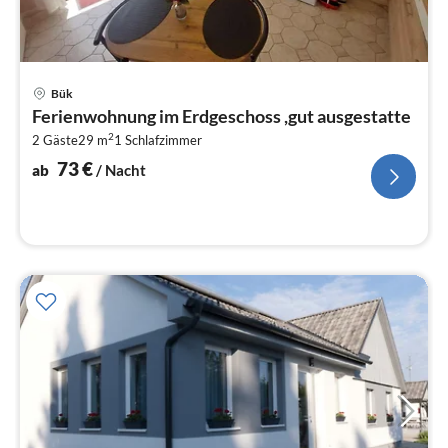
Pre
Bük
ab
Ferienwohnung im Erdgeschoss ,gut ausgestatte
7
2
2 Gäste
29 m
1
Schlafzimmer
pr
Na
73
€
ab
/ Nacht