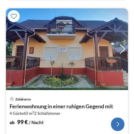
Pre
Zalakaros
ab
Ferienwohnung in einer ruhigen Gegend mit
1
2
4 Gäste
60 m
2
Schlafzimmer
pr
Na
99
€
ab
/ Nacht