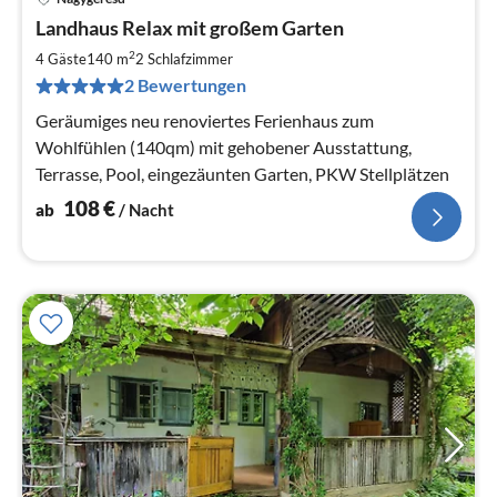
Pre
Landhaus Relax mit großem Garten
ab
1
2
4 Gäste
140 m
2
Schlafzimmer
pr
2 Bewertungen
Na
Geräumiges neu renoviertes Ferienhaus zum
Wohlfühlen (140qm) mit gehobener Ausstattung,
Terrasse, Pool, eingezäunten Garten, PKW Stellplätzen
108
€
ab
/ Nacht