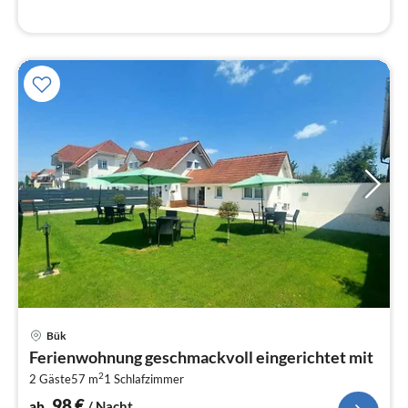
Pre
Bük
ab
Ferienwohnung geschmackvoll eingerichtet mit
9
2
2 Gäste
57 m
1
Schlafzimmer
pr
Na
98
€
ab
/ Nacht