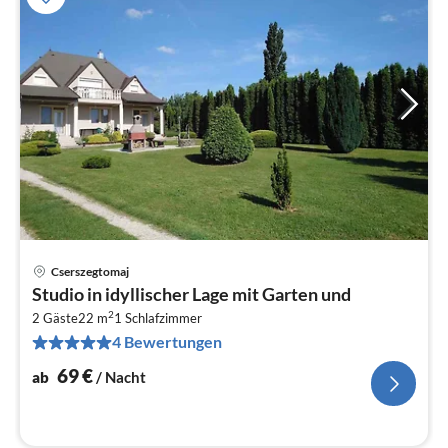
Cserszegtomaj
Pre
Studio in idyllischer Lage mit Garten und
ab
2
7
2 Gäste
22 m
1
Schlafzimmer
4 Bewertungen
pr
Na
69
€
ab
/ Nacht