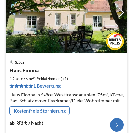
Szöce
Pre
Haus Fionna
ab
8
2
4 Gäste
75 m
1
Schlafzimmer (+1)
pr
1 Bewertung
Na
Haus Fionna in Szöce, Westtransdanubien: 75m², Küche,
Bad, Schlafzimmer, Esszimmer/Diele, Wohnzimmer mit
Klappsofa, max. 4 Personen, Haustiere erlaubt
Kostenfreie Stornierung
83
€
ab
/ Nacht