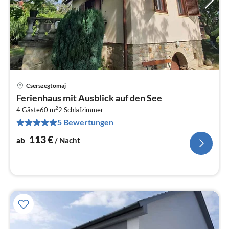
Cserszegtomaj
Pre
Ferienhaus mit Ausblick auf den See
ab
2
1
4 Gäste
60 m
2
Schlafzimmer
5 Bewertungen
pr
Na
113
€
ab
/ Nacht