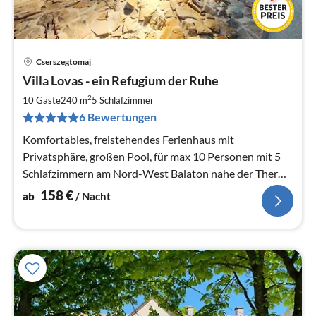
Cserszegtomaj
Pre
Villa Lovas - ein Refugium der Ruhe
ab
1
2
10 Gäste
240 m
5
Schlafzimmer
pr
6 Bewertungen
Na
Komfortables, freistehendes Ferienhaus mit
Privatsphäre, großen Pool, für max 10 Personen mit 5
Schlafzimmern am Nord-West Balaton nahe der Therme
Bad Heviz.
158
€
ab
/ Nacht