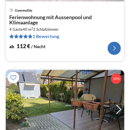
Gyenesdiás
Pre
Ferienwohnung mit Aussenpool und
ab
Klimaanlage
1
2
4 Gäste
40 m
2
Schlafzimmer
pr
1 Bewertung
Na
112
€
ab
/ Nacht
10%