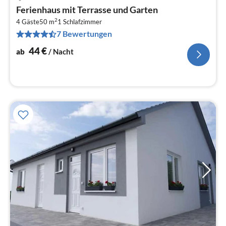
Pre
Ferienhaus mit Terrasse und Garten
ab
2
4
4 Gäste
50 m
1
Schlafzimmer
7 Bewertungen
pr
Na
44
€
ab
/ Nacht