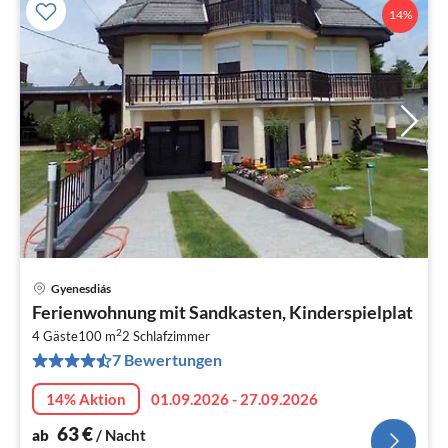
14%
Gyenesdiás
Pre
Ferienwohnung mit Sandkasten, Kinderspielplat
ab
2
6
4 Gäste
100 m
2
Schlafzimmer
7 Bewertungen
pr
Na
14% Aktion
01.09.2026 - 27.09.2026
63
€
ab
/ Nacht