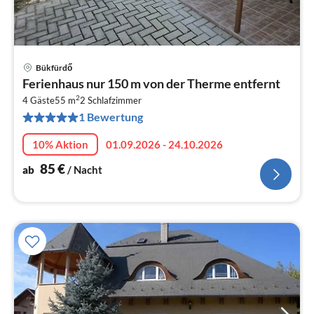
Bükfürdő
Pre
Ferienhaus nur 150 m von der Therme entfernt
ab
2
8
4 Gäste
55 m
2
Schlafzimmer
1 Bewertung
pr
Na
10% Aktion
01.09.2026 - 24.10.2026
85
€
ab
/ Nacht