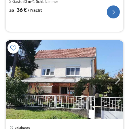
2
3 Gäste
30 m
1
Schlafzimmer
pr
Na
36
€
ab
/ Nacht
Zalakaros