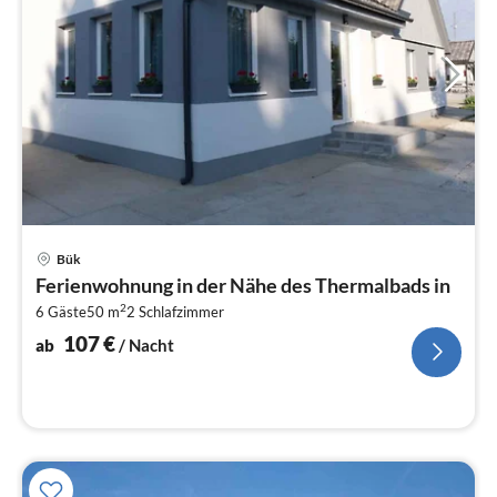
Pre
Bük
ab
Ferienwohnung in der Nähe des Thermalbads in
1
2
6 Gäste
50 m
2
Schlafzimmer
pr
Na
107
€
ab
/ Nacht