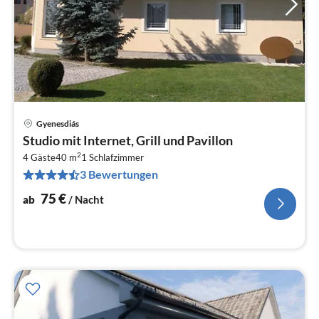
Gyenesdiás
Pre
Studio mit Internet, Grill und Pavillon
ab
2
7
4 Gäste
40 m
1
Schlafzimmer
3 Bewertungen
pr
Na
75
€
ab
/ Nacht