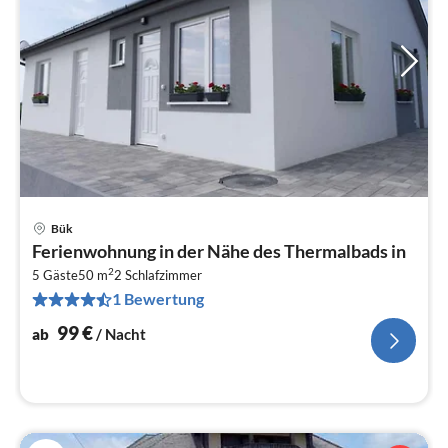
Bük
Pre
Ferienwohnung in der Nähe des Thermalbads in
ab
2
1
5 Gäste
50 m
2
Schlafzimmer
1 Bewertung
pr
Na
99
€
ab
/ Nacht