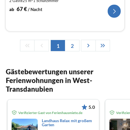
2 Gäste
25 m
1
Schlafzimmer
pr
Na
67
€
ab
/ Nacht
1
2
Gästebewertungen unserer
Ferienwohnungen in West-
Transdanubien
5.0
Verifizierter Gast von Ferienhausmiete.de
Verifizi
Landhaus Relax mit großem
Garten