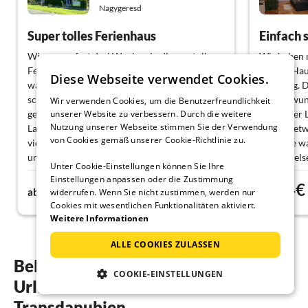
Nagygeresd
Super tolles Ferienhaus
Einfach 
Wir waren fast drei Wochen in diesem tollen
Wir haben 
Ferienhaus und es war wunderbar. Das Haus
diesem Haus
Diese Webseite verwendet Cookies.
war sehr sauber und super ausgestattet. Es ist
Ordnung. Da
schön renoviert und die Betten sind bequemer
Garten wund
Wir verwenden Cookies, um die Benutzerfreundlichkeit
unserer Website zu verbessern. Durch die weitere
gewesen, als unseren eigenen zu Hause. Die
sich unser 
Nutzung unserer Webseite stimmen Sie der Verwendung
Lage ist sehr ruhig und naturnah. Wir hatten
Pool ist etw
von Cookies gemäß unserer Cookie-Richtlinie zu.
viele Rehe direkt vor der Haustür und haben
Ausflüge wa
uns gefreut, diese immer beobachten zu
einer "Gels
Unter Cookie-Einstellungen können Sie Ihre
können. Die Vermieter haben tolle
(Hochwasser
Einstellungen anpassen oder die Zustimmung
109€
94€
Ausflugsmöglichkeiten mit an die Hand
wurde aber 
ab
Nacht
ab
widerrufen. Wenn Sie nicht zustimmen, werden nur
gegeben und waren für alle Belange
Abreise wa
Cookies mit wesentlichen Funktionalitäten aktiviert.
erreichbar.
vorhanden)
Weitere Informationen
Umgebung n
Vermieter s
ALLE COOKIES ZULASSEN
kann sich m
Beliebte Regionen und Orte für ihren
kommen sic
COOKIE-EINSTELLUNGEN
Urlaub mit Hund in West-
Unterkunft
Transdanubien