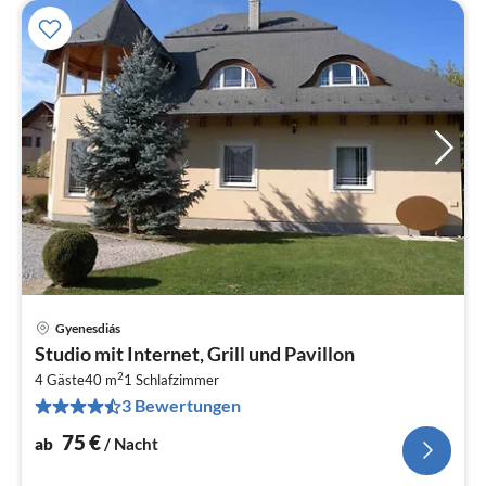
Gyenesdiás
Pre
Studio mit Internet, Grill und Pavillon
ab
2
7
4 Gäste
40 m
1
Schlafzimmer
3 Bewertungen
pr
Na
75
€
ab
/ Nacht