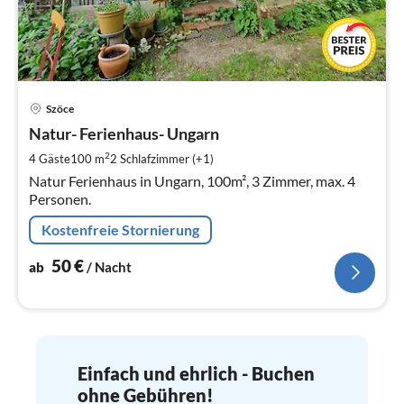
Pre
Szöce
ab
5
Natur- Ferienhaus- Ungarn
pr
2
4 Gäste
100 m
2
Schlafzimmer (+1)
Na
Natur Ferienhaus in Ungarn, 100m², 3 Zimmer, max. 4
Personen.
Kostenfreie Stornierung
50
€
ab
/ Nacht
Einfach und ehrlich - Buchen
ohne Gebühren!