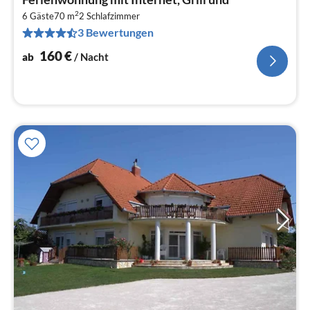
ab
2
1
6 Gäste
70 m
2
Schlafzimmer
3 Bewertungen
pr
Na
160
€
ab
/ Nacht