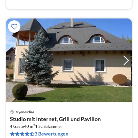
Gyenesdiás
Pre
Studio mit Internet, Grill und Pavillon
ab
2
7
4 Gäste
40 m
1
Schlafzimmer
3 Bewertungen
pr