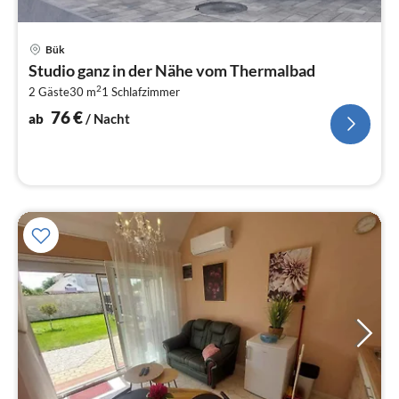
Pre
Bük
ab
Studio ganz in der Nähe vom Thermalbad
7
2
2 Gäste
30 m
1
Schlafzimmer
pr
Na
76
€
ab
/ Nacht