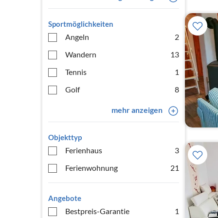
Sportmöglichkeiten
Angeln
2
Wandern
13
Tennis
1
Golf
8
mehr anzeigen
Objekttyp
Ferienhaus
3
Ferienwohnung
21
Angebote
Bestpreis-Garantie
1