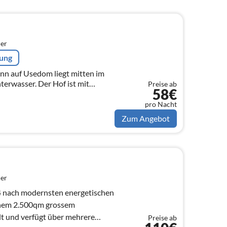
er
rung
nn auf Usedom liegt mitten im
erwasser. Der Hof ist mit
Preise ab
58€
 für die Gäste der Ferienwohnung
pro Nacht
Zum Angebot
er
 nach modernsten energetischen
inem 2.500qm grossem
lt und verfügt über mehrere
Preise ab