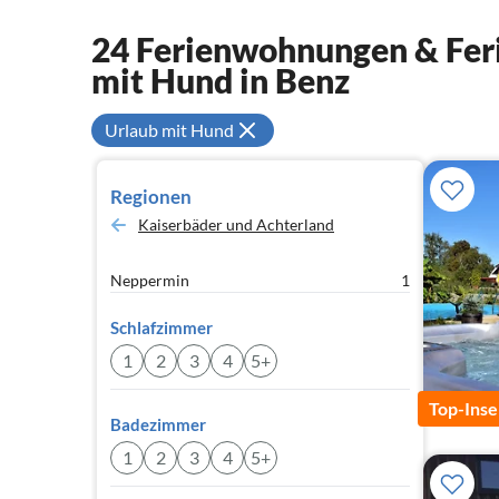
24 Ferienwohnungen & Feri
mit Hund in Benz
Urlaub mit Hund
Regionen
Kaiserbäder und Achterland
Neppermin
1
Schlafzimmer
1
2
3
4
5+
Top-Inse
Badezimmer
1
2
3
4
5+