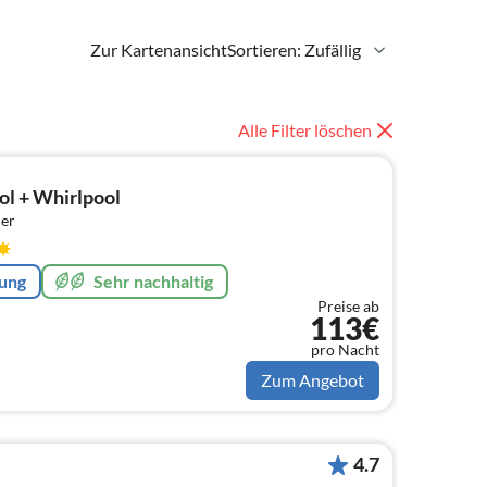
Zur Kartenansicht
Sortieren: Zufällig
Alle Filter löschen
ol + Whirlpool
er
rung
Sehr nachhaltig
Preise ab
113€
pro Nacht
Zum Angebot
4.7