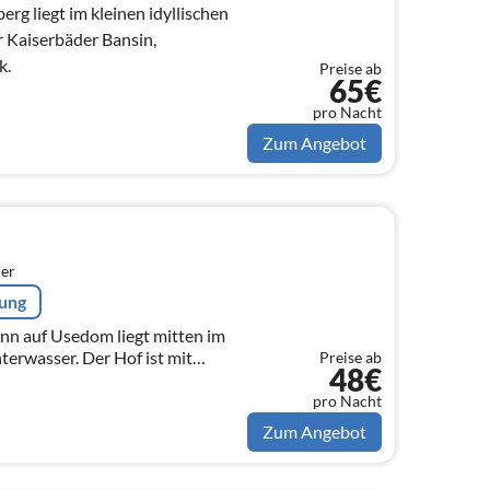
rg liegt im kleinen idyllischen
 Kaiserbäder Bansin,
k.
Preise ab
65€
pro Nacht
Zum Angebot
er
rung
nn auf Usedom liegt mitten im
erwasser. Der Hof ist mit
Preise ab
48€
 für die Gäste der Ferienwohnung
pro Nacht
Zum Angebot