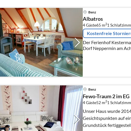
Benz
Albatros
2
4 Gäste
65 m
1
Schlafzimm
Kostenfreie Stornie
Der Ferienhof Kesterma
Dorf Neppermin am Acht
liebevollem Detailblick
und des Hofcafés...
Benz
Fewo-Traum 2 im EG
2
4 Gäste
52 m
1
Schlafzimm
Unser Haus wurde 2014
Gesichtspunkten auf e
Grundstück fertiggestel