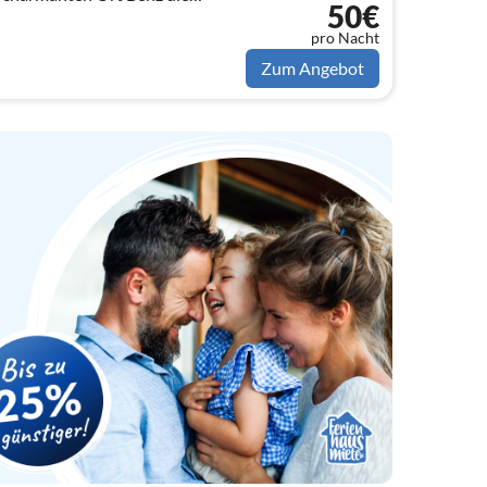
50€
age.
pro Nacht
Zum Angebot