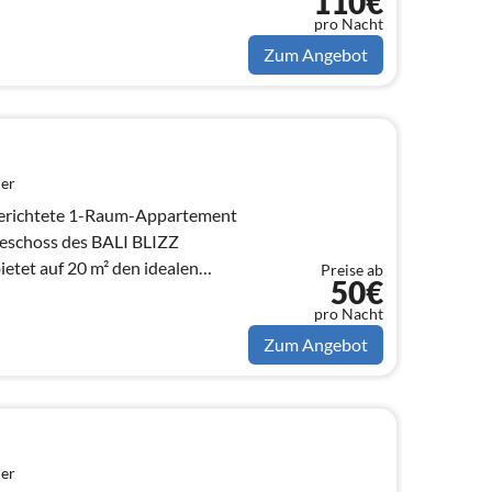
110€
pro Nacht
Zum Angebot
er
gerichtete 1-Raum-Appartement
geschoss des BALI BLIZZ
etet auf 20 m² den idealen
Preise ab
50€
ei...
pro Nacht
Zum Angebot
er