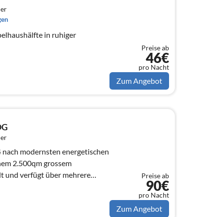
er
gen
Preise ab
46€
pro Nacht
Zum Angebot
OG
er
 nach modernsten energetischen
inem 2.500qm grossem
lt und verfügt über mehrere
Preise ab
90€
pro Nacht
Zum Angebot