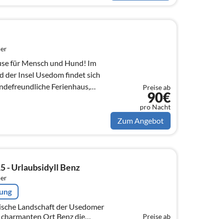
er
se für Mensch und Hund! Im
 der Insel Usedom findet sich
undefreundliche Ferienhaus,
Preise ab
90€
pro Nacht
Zum Angebot
5 - Urlaubsidyll Benz
er
rung
rische Landschaft der Usedomer
m charmanten Ort Benz die
Preise ab