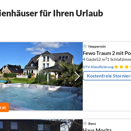
enhäuser für Ihren Urlaub
Neppermin
Fewo Traum 2 mit Po
2
4 Gäste
52 m
1
Schlafzimm
DTV-Klassifizierung
Kostenfreie Stornie
rat
Benz
Haus Moritz