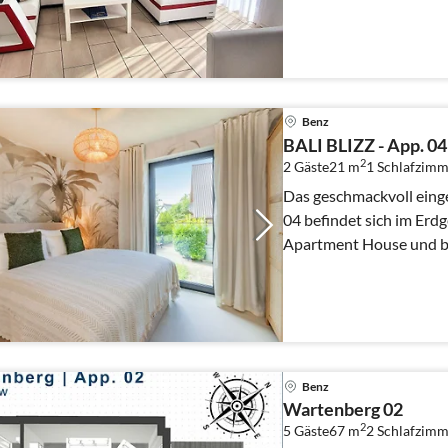
Ferienwohnungen.
Benz
BALI BLIZZ - App. 04
2
2 Gäste
21 m
1
Schlafzimm
Das geschmackvoll ein
04 befindet sich im Erd
Apartment House und bi
Rückzugsort für bis zu zw
Benz
Wartenberg 02
2
5 Gäste
67 m
2
Schlafzimm