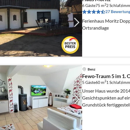
2
6 Gäste
75 m
2
Schlafzimm
27 Bewertun
Ferienhaus Moritz Doppelhaushälfte in ruhiger
Ortsrandlage
Benz
Fewo-Traum 5 im 1. 
2
5 Gäste
60 m
1
Schlafzimm
Unser Haus wurde 2014
Gesichtspunkten auf e
Grundstück fertiggestel
Ferienwohnungen.