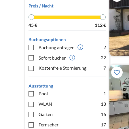
Preis / Nacht
45
€
112
€
Buchungsoptionen
2
Buchung anfragen
22
Sofort buchen
Kostenfreie Stornierung
7
Ausstattung
Pool
1
WLAN
13
Garten
16
Fernseher
17