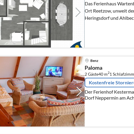
Das Ferienhaus Wartenbe
Ort Reetzow, unweit der
Heringsdorf und Ahlbec
Benz
Paloma
2
2 Gäste
40 m
1
Schlafzimm
Kostenfreie Stornie
Der Ferienhof Kesterma
Dorf Neppermin am Acht
liebevollem Detailblick
und des Hofcafés...