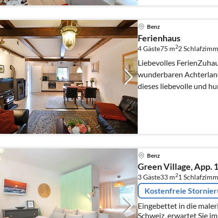
Benz
Ferienhaus
2
4 Gäste
75 m
2
Schlafzimm
Liebevolles FerienZuhau
wunderbaren Achterland
dieses liebevolle und h
welches durch sein...
Benz
Green Village, App. 1
2
3 Gäste
33 m
1
Schlafzimm
Kostenfreie Stornie
Eingebettet in die male
Schweiz, erwartet Sie i