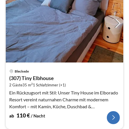
Pre
Bleckede
ab
(307) Tiny Elbhouse
1
2
2 Gäste
35 m
1
Schlafzimmer (+1)
pr
Na
Ein Rückzugsort mit Stil: Unser Tiny House im Elborado
Resort vereint naturnahen Charme mit modernem
Komfort – mit Kamin, Küche, Duschbad &
Panoramablick.
110
€
ab
/ Nacht