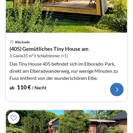
Pre
Bleckede
ab
(405) Gemütliches Tiny House am
1
2
3 Gäste
35 m
1
Schlafzimmer (+1)
pr
Na
Das Tiny House 405 befindet sich im Elborado-Park,
direkt am Elberadwanderweg, nur wenige Minuten zu
Fuss entfernt von der wunderschönen Elbe.
110
€
ab
/ Nacht