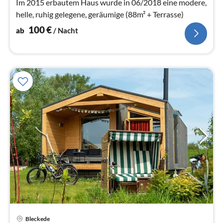
Im 2015 erbautem Haus wurde in 06/2018 eine modere,
helle, ruhig gelegene, geräumige (88m² + Terrasse)
100
€
ab
/ Nacht
Pre
Bleckede