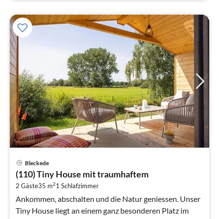
Pre
Bleckede
ab
(110) Tiny House mit traumhaftem
1
2
2 Gäste
35 m
1
Schlafzimmer
pr
Na
Ankommen, abschalten und die Natur geniessen. Unser
Tiny House liegt an einem ganz besonderen Platz im