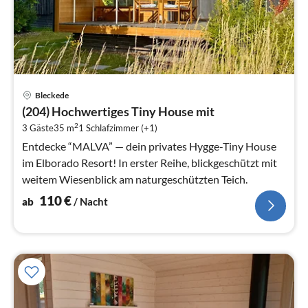
Pre
Bleckede
ab
(204) Hochwertiges Tiny House mit
1
2
3 Gäste
35 m
1
Schlafzimmer (+1)
pr
Na
Entdecke “MALVA” — dein privates Hygge-Tiny House
im Elborado Resort! In erster Reihe, blickgeschützt mit
weitem Wiesenblick am naturgeschützten Teich.
110
€
ab
/ Nacht