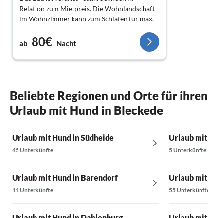
Relation zum Mietpreis. Die Wohnlandschaft
im Wohnzimmer kann zum Schlafen für max.
2 weitere Personen umgebaut werden,
80€
befindet sich aber in einem großen Wohn-
ab
Nacht
und Esszimmer.
bei mehr als zwei Personen Preis/Leistung ok.
Beliebte Regionen und Orte für ihren
Urlaub mit Hund in Bleckede
Urlaub mit Hund in Südheide
Urlaub mit Hu
45 Unterkünfte
5 Unterkünfte
Urlaub mit Hund in Barendorf
Urlaub mit H
11 Unterkünfte
55 Unterkünfte
Urlaub mit Hund in Dahlenburg
Urlaub mit H