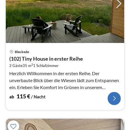
Pre
Bleckede
ab
(102) Tiny House in erster Reihe
1
2
2 Gäste
35 m
1
Schlafzimmer
pr
Na
Herzlich Willkommen in der ersten Reihe. Der
unverbaute Blick über die Wiesen lädt zum Entspannen
ein. Erleben Sie Komfort im Grünen in unserem
Tinyhouse im Elborado Resort.
115
€
ab
/ Nacht