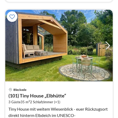
Pre
Bleckede
ab
(101) Tiny House „Elbhütte“
1
2
3 Gäste
35 m
2
Schlafzimmer (+1)
pr
Na
Tiny House mit weitem Wiesenblick - euer Rückzugsort
direkt hinterm Elbdeich im UNESCO-