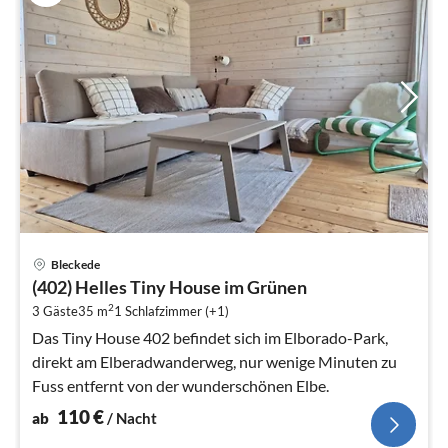
Pre
Bleckede
ab
(402) Helles Tiny House im Grünen
1
2
3 Gäste
35 m
1
Schlafzimmer (+1)
pr
Na
Das Tiny House 402 befindet sich im Elborado-Park,
direkt am Elberadwanderweg, nur wenige Minuten zu
Fuss entfernt von der wunderschönen Elbe.
110
€
ab
/ Nacht