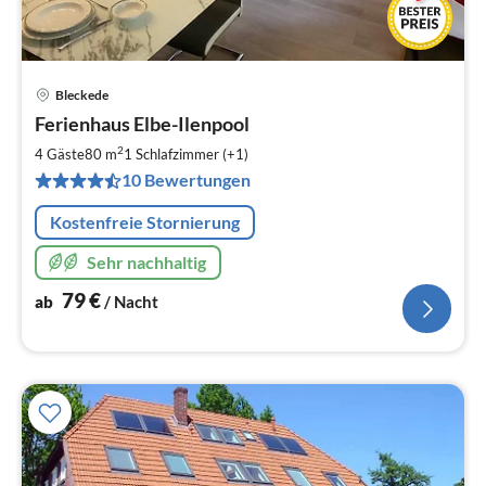
Bleckede
Pre
Ferienhaus Elbe-Ilenpool
ab
8
2
4 Gäste
80 m
1
Schlafzimmer (+1)
pr
10 Bewertungen
Na
Kostenfreie Stornierung
Sehr nachhaltig
79
€
ab
/ Nacht