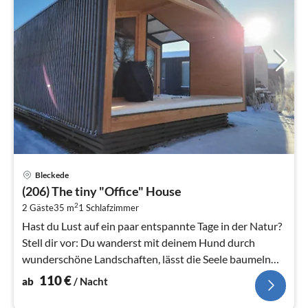
Pre
Bleckede
ab
(206) The tiny "Office" House
1
2
2 Gäste
35 m
1
Schlafzimmer
pr
Na
Hast du Lust auf ein paar entspannte Tage in der Natur?
Stell dir vor: Du wanderst mit deinem Hund durch
wunderschöne Landschaften, lässt die Seele baumeln
und erledigst zwischendu...
110
€
ab
/ Nacht