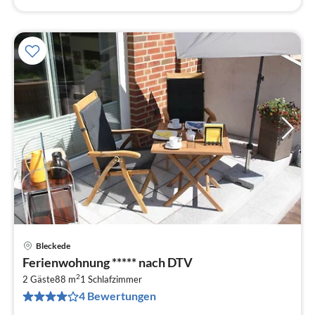
Bleckede
Pre
Ferienwohnung ***** nach DTV
ab
2
1
2 Gäste
88 m
1
Schlafzimmer
4 Bewertungen
pr
Na