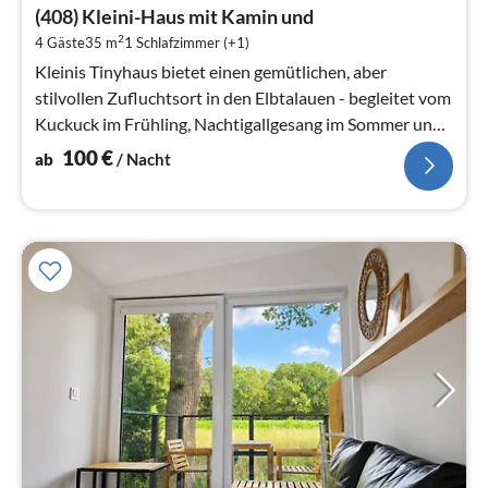
ab
(408) Kleini-Haus mit Kamin und
1
2
4 Gäste
35 m
1
Schlafzimmer (+1)
pr
Na
Kleinis Tinyhaus bietet einen gemütlichen, aber
stilvollen Zufluchtsort in den Elbtalauen - begleitet vom
Kuckuck im Frühling, Nachtigallgesang im Sommer und
dem Ruf der Wildgänse ...
100
€
ab
/ Nacht