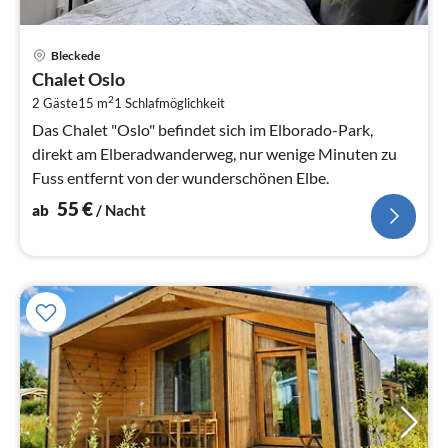
Pre
Bleckede
ab
Chalet Oslo
5
2
2 Gäste
15 m
1
Schlafmöglichkeit
pr
Na
Das Chalet "Oslo" befindet sich im Elborado-Park,
direkt am Elberadwanderweg, nur wenige Minuten zu
Fuss entfernt von der wunderschönen Elbe.
55
€
ab
/ Nacht