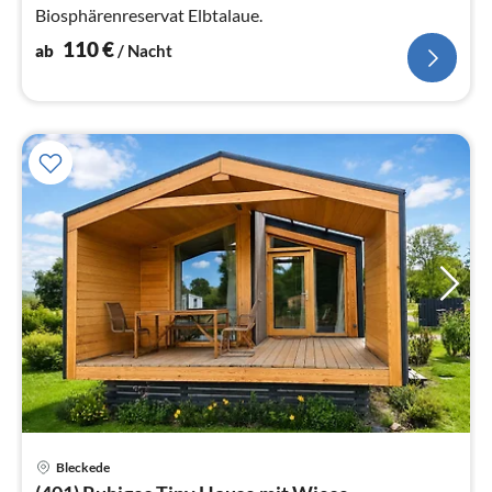
Biosphärenreservat Elbtalaue.
110
€
ab
/ Nacht
Pre
Bleckede
ab