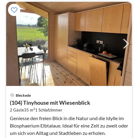
Pre
Bleckede
ab
(104) Tinyhouse mit Wiesenblick
1
2
2 Gäste
35 m
1
Schlafzimmer
pr
Na
Geniesse den freien Blick in die Natur und die Idylle im
Biosphaerium Elbtalaue. Ideal für eine Zeit zu zweit oder
um sich von Alltag und Stadtleben zu erholen.