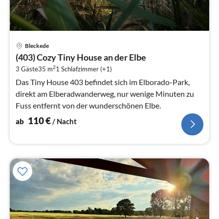
Pre
Bleckede
ab
(403) Cozy Tiny House an der Elbe
1
2
3 Gäste
35 m
1
Schlafzimmer (+1)
pr
Na
Das Tiny House 403 befindet sich im Elborado-Park,
direkt am Elberadwanderweg, nur wenige Minuten zu
Fuss entfernt von der wunderschönen Elbe.
110
€
ab
/ Nacht