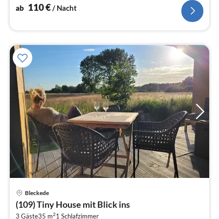
110
€
ab
/ Nacht
Pre
Bleckede
ab
(109) Tiny House mit Blick ins
1
2
3 Gäste
35 m
1
Schlafzimmer
pr