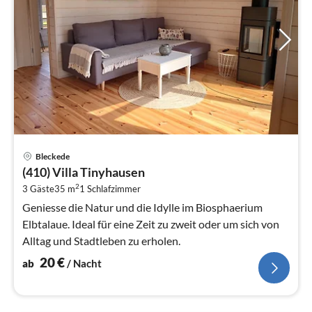
Pre
Bleckede
ab
(410) Villa Tinyhausen
2
2
3 Gäste
35 m
1
Schlafzimmer
pr
Na
Geniesse die Natur und die Idylle im Biosphaerium
Elbtalaue. Ideal für eine Zeit zu zweit oder um sich von
Alltag und Stadtleben zu erholen.
20
€
ab
/ Nacht