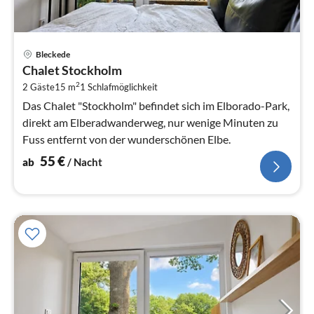
Pre
Bleckede
ab
Chalet Stockholm
5
2
2 Gäste
15 m
1
Schlafmöglichkeit
pr
Na
Das Chalet "Stockholm" befindet sich im Elborado-Park,
direkt am Elberadwanderweg, nur wenige Minuten zu
Fuss entfernt von der wunderschönen Elbe.
55
€
ab
/ Nacht