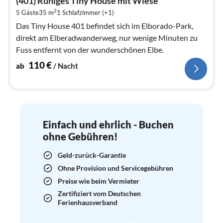
(401) Ruhiges Tiny House mit Wiese
1
2
5 Gäste
35 m
1
Schlafzimmer (+1)
pr
Na
Das Tiny House 401 befindet sich im Elborado-Park,
direkt am Elberadwanderweg, nur wenige Minuten zu
Fuss entfernt von der wunderschönen Elbe.
110
€
ab
/ Nacht
Einfach und ehrlich - Buchen
ohne Gebühren!
Geld-zurück-Garantie
Ohne Provision und Servicegebühren
Preise wie beim Vermieter
Zertifiziert vom Deutschen
Ferienhausverband