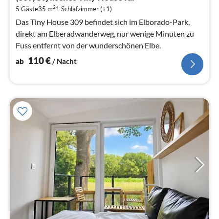
1
2
5 Gäste
35 m
1
Schlafzimmer (+1)
pr
Na
Das Tiny House 309 befindet sich im Elborado-Park,
direkt am Elberadwanderweg, nur wenige Minuten zu
Fuss entfernt von der wunderschönen Elbe.
110
€
ab
/ Nacht