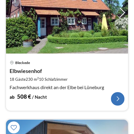
Pre
Bleckede
ab
5
Elbwiesenhof
pr
2
18 Gäste
230 m
10
Schlafzimmer
Na
Fachwerkhaus direkt an der Elbe bei Lüneburg
508
€
ab
/ Nacht