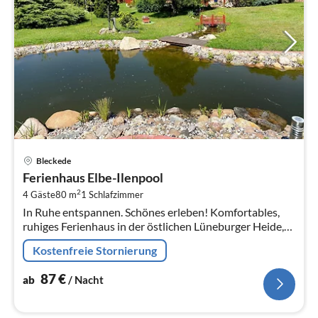
Pre
Bleckede
ab
Ferienhaus Elbe-Ilenpool
8
2
4 Gäste
80 m
1
Schlafzimmer
pr
In Ruhe entspannen. Schönes erleben! Komfortables,
Na
ruhiges Ferienhaus in der östlichen Lüneburger Heide,
am Waldrand in einer Sackgasse, nur etwa 2.
Kostenfreie Stornierung
87
€
ab
/ Nacht