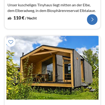
Na
Unser kuscheliges Tinyhaus liegt mitten an der Elbe,
dem Elberadweg, in dem Biosphärenreservat Elbtalaue.
110
€
ab
/ Nacht
Pre