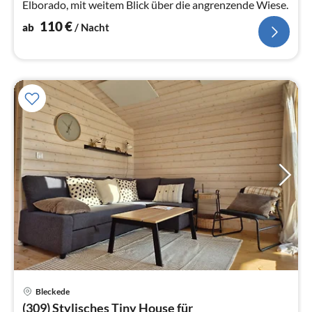
Elborado, mit weitem Blick über die angrenzende Wiese.
110
€
ab
/ Nacht
Pre
Bleckede
ab
(309) Stylisches Tiny House für