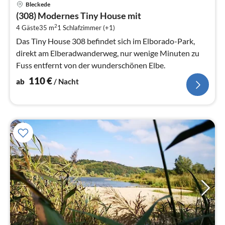
Bleckede
ab
(308) Modernes Tiny House mit
1
2
4 Gäste
35 m
1
Schlafzimmer (+1)
pr
Na
Das Tiny House 308 befindet sich im Elborado-Park,
direkt am Elberadwanderweg, nur wenige Minuten zu
Fuss entfernt von der wunderschönen Elbe.
110
€
ab
/ Nacht